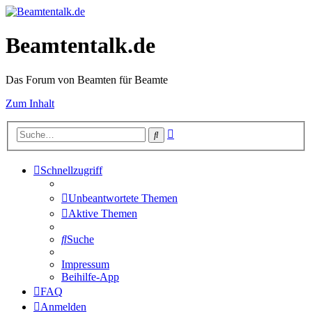
Beamtentalk.de
Das Forum von Beamten für Beamte
Zum Inhalt
Erweiterte
Suche
Suche
Schnellzugriff
Unbeantwortete Themen
Aktive Themen
Suche
Impressum
Beihilfe-App
FAQ
Anmelden