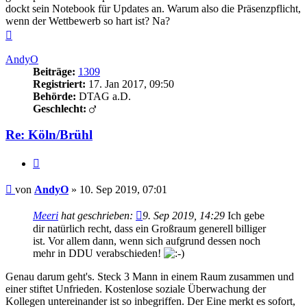
dockt sein Notebook für Updates an. Warum also die Präsenzpflicht,
wenn der Wettbewerb so hart ist? Na?
Nach
oben
AndyO
Beiträge:
1309
Registriert:
17. Jan 2017, 09:50
Behörde:
DTAG a.D.
Geschlecht:
Re: Köln/Brühl
Zitieren
Beitrag
von
AndyO
»
10. Sep 2019, 07:01
Meeri
hat geschrieben:
9. Sep 2019, 14:29
Ich gebe
dir natürlich recht, dass ein Großraum generell billiger
ist. Vor allem dann, wenn sich aufgrund dessen noch
mehr in DDU verabschieden!
Genau darum geht's. Steck 3 Mann in einem Raum zusammen und
einer stiftet Unfrieden. Kostenlose soziale Überwachung der
Kollegen untereinander ist so inbegriffen. Der Eine merkt es sofort,