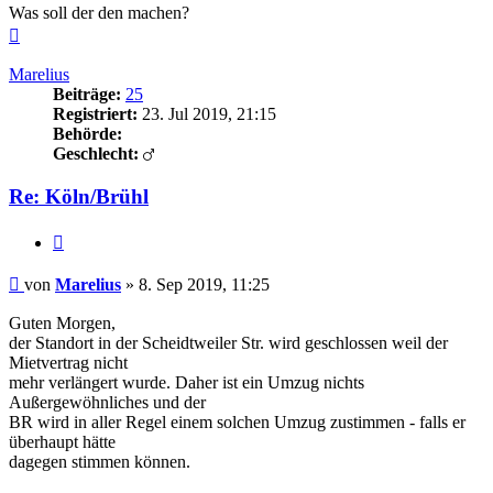
Was soll der den machen?
Nach
oben
Marelius
Beiträge:
25
Registriert:
23. Jul 2019, 21:15
Behörde:
Geschlecht:
Re: Köln/Brühl
Zitieren
Beitrag
von
Marelius
»
8. Sep 2019, 11:25
Guten Morgen,
der Standort in der Scheidtweiler Str. wird geschlossen weil der
Mietvertrag nicht
mehr verlängert wurde. Daher ist ein Umzug nichts
Außergewöhnliches und der
BR wird in aller Regel einem solchen Umzug zustimmen - falls er
überhaupt hätte
dagegen stimmen können.