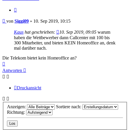
Zitieren
Beitrag
von
Siggi09
»
10. Sep 2019, 10:15
Kaus
hat geschrieben:
10. Sep 2019, 09:05
warum
haben die Wettbewerber dann Callcenter mit 100 bis
300 Mitarbeiter, und bieten KEIN Homeoffice an, denk
mal darüber nach.
Die Telekom bietet kein Homeoffice an?
Nach
oben
Antworten
Druckansicht
Anzeigen:
Sortiere nach:
Richtung: