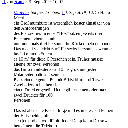
Beitrag
von
Kaus
»
9. Sep 2019, 16:07
Marelius
hat geschrieben:
9. Sep 2019, 12:45
Hallo
Meeri,
ein Großraumbüro ist wesentlich kostengünstiger von
den Anforderungen
des Platzes her. In einer "Box" sitzen jeweils drei
Personen nebeneinander
und nochmals drei Personen im Rücken nebeneinander.
Das macht vielleicht 6 m² für sechs Personen - wenn es
hoch kommt, können
es 10 m² für diese 6 Personen sein. Früher musste
alleine für zwei Personen
das Büro mindestens ca. 10 m² groß und jeder
Mitarbeiter hatte auf seinem
Platz einen eigenen PC mit Bildschirm und Tower.
Zwei oder drei haben sich
einen Drucker geteilt. Heute gibt es einen oder max.
zwei Drucker für 100
Personen...
Das ist alles eine Kostenfrage und es interessiert keinen
der Entscheider, ob
sich jemand da wohlfühlt. Jeder Depp kann Dir sowas
berechnen, die Telekom