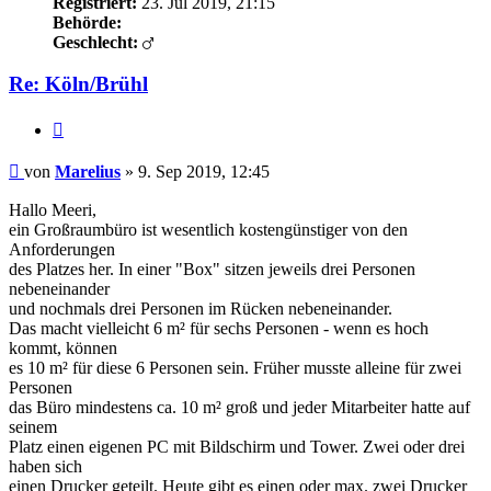
Registriert:
23. Jul 2019, 21:15
Behörde:
Geschlecht:
Re: Köln/Brühl
Zitieren
Beitrag
von
Marelius
»
9. Sep 2019, 12:45
Hallo Meeri,
ein Großraumbüro ist wesentlich kostengünstiger von den
Anforderungen
des Platzes her. In einer "Box" sitzen jeweils drei Personen
nebeneinander
und nochmals drei Personen im Rücken nebeneinander.
Das macht vielleicht 6 m² für sechs Personen - wenn es hoch
kommt, können
es 10 m² für diese 6 Personen sein. Früher musste alleine für zwei
Personen
das Büro mindestens ca. 10 m² groß und jeder Mitarbeiter hatte auf
seinem
Platz einen eigenen PC mit Bildschirm und Tower. Zwei oder drei
haben sich
einen Drucker geteilt. Heute gibt es einen oder max. zwei Drucker