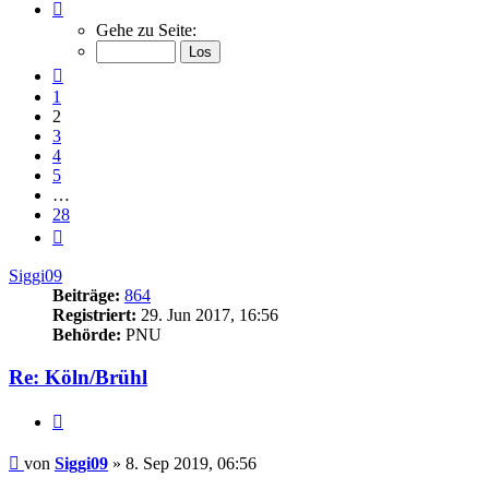
Seite
2
Gehe zu Seite:
von
28
Vorherige
1
2
3
4
5
…
28
Nächste
Siggi09
Beiträge:
864
Registriert:
29. Jun 2017, 16:56
Behörde:
PNU
Re: Köln/Brühl
Zitieren
Beitrag
von
Siggi09
»
8. Sep 2019, 06:56