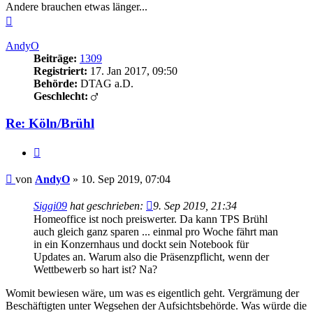
Andere brauchen etwas länger...
Nach
oben
AndyO
Beiträge:
1309
Registriert:
17. Jan 2017, 09:50
Behörde:
DTAG a.D.
Geschlecht:
Re: Köln/Brühl
Zitieren
Beitrag
von
AndyO
»
10. Sep 2019, 07:04
Siggi09
hat geschrieben:
9. Sep 2019, 21:34
Homeoffice ist noch preiswerter. Da kann TPS Brühl
auch gleich ganz sparen ... einmal pro Woche fährt man
in ein Konzernhaus und dockt sein Notebook für
Updates an. Warum also die Präsenzpflicht, wenn der
Wettbewerb so hart ist? Na?
Womit bewiesen wäre, um was es eigentlich geht. Vergrämung der
Beschäftigten unter Wegsehen der Aufsichtsbehörde. Was würde die