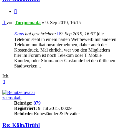
Zitieren
Beitrag
von
Torquemada
»
9. Sep 2019, 16:15
Kaus
hat geschrieben:
9. Sep 2019, 16:07
]die
Telekom steht in einem harten Wettbewerb mit anderen
Telekommunikationsunternehmen, daher auch der
Kostendruck. Mal ehrlich, wer von den Mitgliedern
hier im Forum ist noch Telekom oder T-Mobile
Kunden, oder Strom- oder Gaskunde bei den örtlichen
Stadtwerken...
Ich.
Nach
oben
zeerookah
Beiträge:
879
Registriert:
9. Jul 2015, 00:09
Behörde:
Ruheständler & Privatier
Re: Köln/Brühl