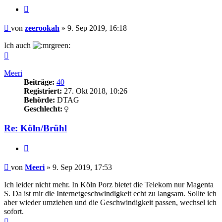
Zitieren
Beitrag
von
zeerookah
»
9. Sep 2019, 16:18
Ich auch
Nach
oben
Meeri
Beiträge:
40
Registriert:
27. Okt 2018, 10:26
Behörde:
DTAG
Geschlecht:
Re: Köln/Brühl
Zitieren
Beitrag
von
Meeri
»
9. Sep 2019, 17:53
Ich leider nicht mehr. In Köln Porz bietet die Telekom nur Magenta
S. Da ist mir die Internetgeschwindigkeit echt zu langsam. Sollte ich
aber wieder umziehen und die Geschwindigkeit passen, wechsel ich
sofort.
Nach