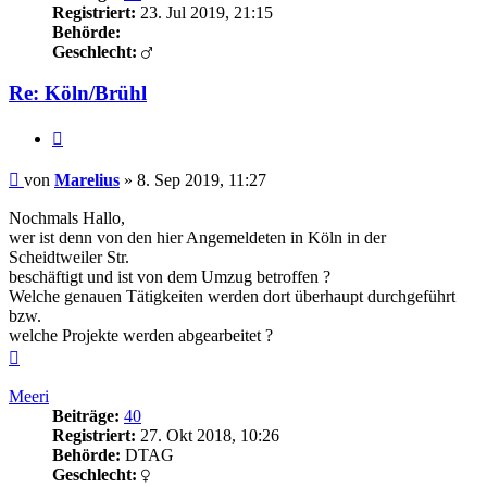
Registriert:
23. Jul 2019, 21:15
Behörde:
Geschlecht:
Re: Köln/Brühl
Zitieren
Beitrag
von
Marelius
»
8. Sep 2019, 11:27
Nochmals Hallo,
wer ist denn von den hier Angemeldeten in Köln in der
Scheidtweiler Str.
beschäftigt und ist von dem Umzug betroffen ?
Welche genauen Tätigkeiten werden dort überhaupt durchgeführt
bzw.
welche Projekte werden abgearbeitet ?
Nach
oben
Meeri
Beiträge:
40
Registriert:
27. Okt 2018, 10:26
Behörde:
DTAG
Geschlecht: