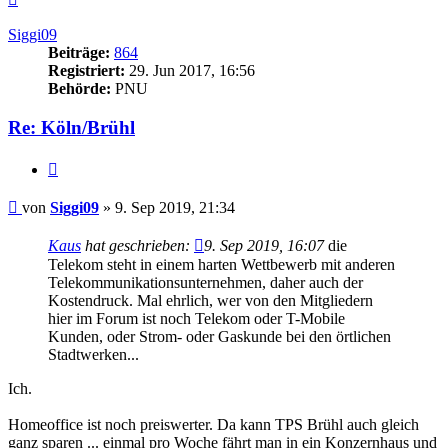
oben
Siggi09
Beiträge:
864
Registriert:
29. Jun 2017, 16:56
Behörde:
PNU
Re: Köln/Brühl
Zitieren
Beitrag
von
Siggi09
»
9. Sep 2019, 21:34
Kaus
hat geschrieben:
9. Sep 2019, 16:07
die
Telekom steht in einem harten Wettbewerb mit anderen
Telekommunikationsunternehmen, daher auch der
Kostendruck. Mal ehrlich, wer von den Mitgliedern
hier im Forum ist noch Telekom oder T-Mobile
Kunden, oder Strom- oder Gaskunde bei den örtlichen
Stadtwerken...
Ich.
Homeoffice ist noch preiswerter. Da kann TPS Brühl auch gleich
ganz sparen ... einmal pro Woche fährt man in ein Konzernhaus und