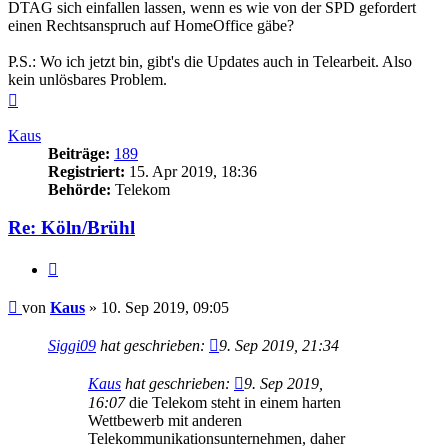
DTAG sich einfallen lassen, wenn es wie von der SPD gefordert
einen Rechtsanspruch auf HomeOffice gäbe?
P.S.: Wo ich jetzt bin, gibt's die Updates auch in Telearbeit. Also
kein unlösbares Problem.
Nach
oben
Kaus
Beiträge:
189
Registriert:
15. Apr 2019, 18:36
Behörde:
Telekom
Re: Köln/Brühl
Zitieren
Beitrag
von
Kaus
»
10. Sep 2019, 09:05
Siggi09
hat geschrieben:
9. Sep 2019, 21:34
Kaus
hat geschrieben:
9. Sep 2019,
16:07
die Telekom steht in einem harten
Wettbewerb mit anderen
Telekommunikationsunternehmen, daher