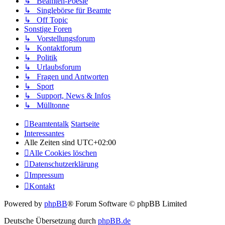
↳ Beamten-Poesie
↳ Singlebörse für Beamte
↳ Off Topic
Sonstige Foren
↳ Vorstellungsforum
↳ Kontaktforum
↳ Politik
↳ Urlaubsforum
↳ Fragen und Antworten
↳ Sport
↳ Support, News & Infos
↳ Mülltonne
Beamtentalk
Startseite
Interessantes
Alle Zeiten sind
UTC+02:00
Alle Cookies löschen
Datenschutzerklärung
Impressum
Kontakt
Powered by
phpBB
® Forum Software © phpBB Limited
Deutsche Übersetzung durch
phpBB.de