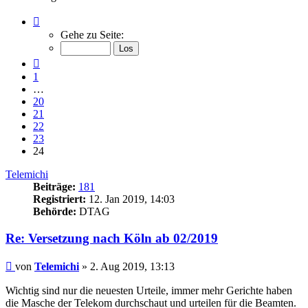
Seite
24
Gehe zu Seite:
von
24
Vorherige
1
…
20
21
22
23
24
Telemichi
Beiträge:
181
Registriert:
12. Jan 2019, 14:03
Behörde:
DTAG
Re: Versetzung nach Köln ab 02/2019
Beitrag
von
Telemichi
»
2. Aug 2019, 13:13
Wichtig sind nur die neuesten Urteile, immer mehr Gerichte haben
die Masche der Telekom durchschaut und urteilen für die Beamten.