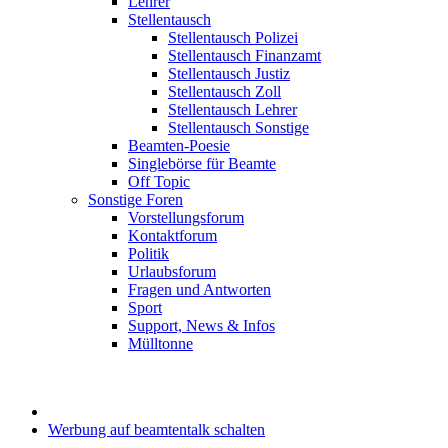
Lehrer
Stellentausch
Stellentausch Polizei
Stellentausch Finanzamt
Stellentausch Justiz
Stellentausch Zoll
Stellentausch Lehrer
Stellentausch Sonstige
Beamten-Poesie
Singlebörse für Beamte
Off Topic
Sonstige Foren
Vorstellungsforum
Kontaktforum
Politik
Urlaubsforum
Fragen und Antworten
Sport
Support, News & Infos
Mülltonne
Werbung auf beamtentalk schalten