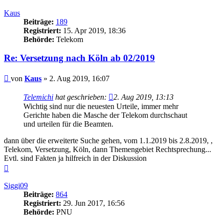
oben
Kaus
Beiträge:
189
Registriert:
15. Apr 2019, 18:36
Behörde:
Telekom
Re: Versetzung nach Köln ab 02/2019
Beitrag
von
Kaus
»
2. Aug 2019, 16:07
Telemichi
hat geschrieben:
2. Aug 2019, 13:13
Wichtig sind nur die neuesten Urteile, immer mehr
Gerichte haben die Masche der Telekom durchschaut
und urteilen für die Beamten.
dann über die erweiterte Suche gehen, vom 1.1.2019 bis 2.8.2019, ,
Telekom, Versetzung, Köln, dann Themengebiet Rechtsprechung...
Evtl. sind Fakten ja hilfreich in der Diskussion
Nach
oben
Siggi09
Beiträge:
864
Registriert:
29. Jun 2017, 16:56
Behörde:
PNU