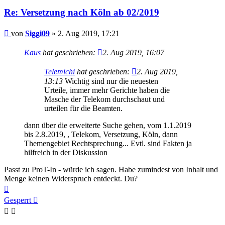
Re: Versetzung nach Köln ab 02/2019
Beitrag
von
Siggi09
»
2. Aug 2019, 17:21
Kaus
hat geschrieben:
2. Aug 2019, 16:07
Telemichi
hat geschrieben:
2. Aug 2019,
13:13
Wichtig sind nur die neuesten
Urteile, immer mehr Gerichte haben die
Masche der Telekom durchschaut und
urteilen für die Beamten.
dann über die erweiterte Suche gehen, vom 1.1.2019
bis 2.8.2019, , Telekom, Versetzung, Köln, dann
Themengebiet Rechtsprechung... Evtl. sind Fakten ja
hilfreich in der Diskussion
Passt zu ProT-In - würde ich sagen. Habe zumindest von Inhalt und
Menge keinen Widerspruch entdeckt. Du?
Nach
oben
Gesperrt