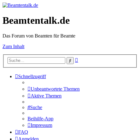
Beamtentalk.de
Das Forum von Beamten für Beamte
Zum Inhalt
Erweiterte
Suche
Suche
Schnellzugriff
Unbeantwortete Themen
Aktive Themen
Suche
Beihilfe-App
Impressum
FAQ
Anmelden