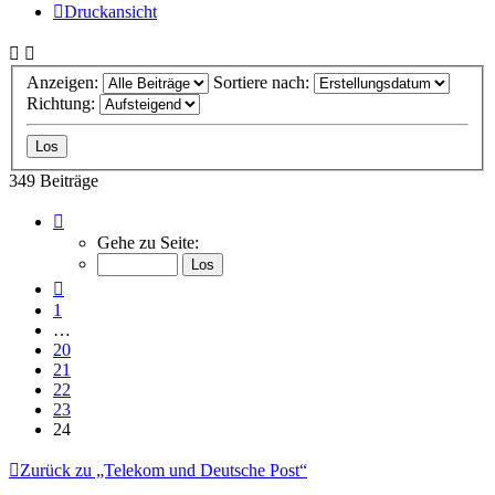
Druckansicht
Anzeigen:
Sortiere nach:
Richtung:
349 Beiträge
Seite
24
Gehe zu Seite:
von
24
Vorherige
1
…
20
21
22
23
24
Zurück zu „Telekom und Deutsche Post“