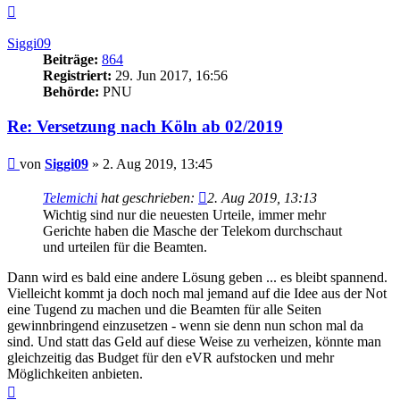
Nach
oben
Siggi09
Beiträge:
864
Registriert:
29. Jun 2017, 16:56
Behörde:
PNU
Re: Versetzung nach Köln ab 02/2019
Beitrag
von
Siggi09
»
2. Aug 2019, 13:45
Telemichi
hat geschrieben:
2. Aug 2019, 13:13
Wichtig sind nur die neuesten Urteile, immer mehr
Gerichte haben die Masche der Telekom durchschaut
und urteilen für die Beamten.
Dann wird es bald eine andere Lösung geben ... es bleibt spannend.
Vielleicht kommt ja doch noch mal jemand auf die Idee aus der Not
eine Tugend zu machen und die Beamten für alle Seiten
gewinnbringend einzusetzen - wenn sie denn nun schon mal da
sind. Und statt das Geld auf diese Weise zu verheizen, könnte man
gleichzeitig das Budget für den eVR aufstocken und mehr
Möglichkeiten anbieten.
Nach