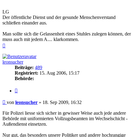
LG
Der öffentliche Dienst und der gesunde Menschenverstand
schließen einander aus.
Man sollte sich die Gelassenheit eines Stuhles zulegen können, der
muss auch mit jedem A.... klarkommen.
Nach
oben
leonsucher
Beiträge:
489
Registriert:
15. Aug 2006, 15:17
Behörde:
Zitieren
Beitrag
von
leonsucher
»
18. Sep 2009, 16:32
Für Polizei liesse sich sicher in gewisser Weise auch jede andere
Behörde mit uniformierten Vollzugsbeamten im Wechselschicht -
Außendienst einsetzen.
Nur gut, das besonders unsere Politiker und andere hochrangige