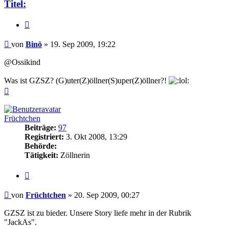
Titel:
Zitieren
Beitrag
von
Binö
»
19. Sep 2009, 19:22
@Ossikind
Was ist GZSZ? (G)uter(Z)öllner(S)uper(Z)öllner?!
Nach
oben
Früchtchen
Beiträge:
97
Registriert:
3. Okt 2008, 13:29
Behörde:
Tätigkeit:
Zöllnerin
Zitieren
Beitrag
von
Früchtchen
»
20. Sep 2009, 00:27
GZSZ ist zu bieder. Unsere Story liefe mehr in der Rubrik
"JackAs".