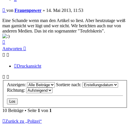
Beitrag
von
Frauenpower
»
14. Mai 2013, 11:53
Eine Schande wenn man den Artikel so liest. Aber heutzutage weiß
man garnicht wer lügt und wer nicht. Wir berichten auch nur von
anderen Medien. Das ist ein sogenannter "Teufelskreis".
Nach
oben
Antworten
Druckansicht
Anzeigen:
Sortiere nach:
Richtung:
10 Beiträge • Seite
1
von
1
Zurück zu „Polizei“