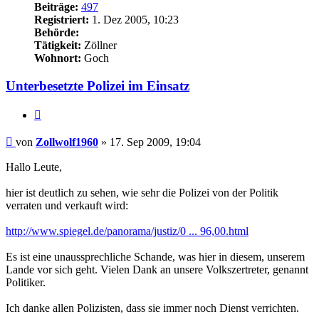
Beiträge:
497
Registriert:
1. Dez 2005, 10:23
Behörde:
Tätigkeit:
Zöllner
Wohnort:
Goch
Unterbesetzte Polizei im Einsatz
Zitieren
Beitrag
von
Zollwolf1960
»
17. Sep 2009, 19:04
Hallo Leute,
hier ist deutlich zu sehen, wie sehr die Polizei von der Politik
verraten und verkauft wird:
http://www.spiegel.de/panorama/justiz/0 ... 96,00.html
Es ist eine unaussprechliche Schande, was hier in diesem, unserem
Lande vor sich geht. Vielen Dank an unsere Volkszertreter, genannt
Politiker.
Ich danke allen Polizisten, dass sie immer noch Dienst verrichten.