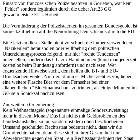
Einsatz von franzoesischen Polizeibeamten in Gorleben, war kein
"Fehler" sondern legitimiert durch die ueber Art.23 GG
gewaehrleistete EU - Hoheit.
Die Verminderung der Polizeistaerken im gesamten Bundesgebiet ist
zurueckzufuehren auf die Neuordnung Deutschlands durch die EU.
Bitte jetzt an dieser Stelle nicht vorschnell die immer verwendeten
"Nazikeulen" herausholen oder willfaehrig dem politischen
Umerziehungsprozess folgend, mir hier "rechte Tendenzen"
unterstellen, sondern das GG zur Hand nehmen (kann man jederzeit
kostenlos beim Bundestag anfordern) und nachlesen. Wer
ergaenzende Hinweise sucht, dem helfen die BT- und EU-
Drucksachen weiter. Nur der "dumme" Michel zieht es vor, lieber
eine weitere Flasche Bier vor dem Fernseher bei einer
allabendlichen "Bloedmannschau" zu trinken, als einige Minuten im
GG sein Schicksal nachzulesen.
Zur weiteren Orientierung:
Kein Weihnachtsgeld (sogenannte einmalige Sonderzuweisung)
mehr in diesem Monat? Das hat nichts mit Geldproblemen des
Landeshaushaltes zu tun sondern ist dem oben beschriebenen
Umstand geschuldet. Rechtsstaat bedeutet nicht, dass wir die
Grundrechte haben, denn diese sind in ihrer Gesamtheit nur
Abwehrrechte gegen den Staat - ein Rechtsstaat definiert den Staat