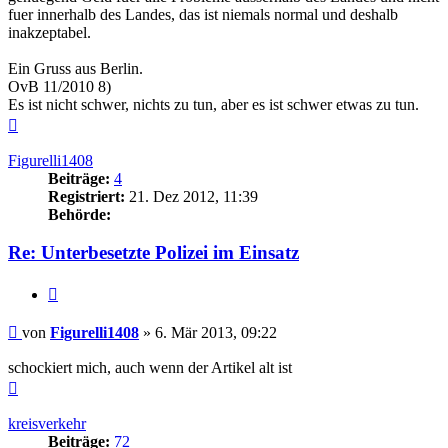
fuer innerhalb des Landes, das ist niemals normal und deshalb
inakzeptabel.
Ein Gruss aus Berlin.
OvB 11/2010 8)
Es ist nicht schwer, nichts zu tun, aber es ist schwer etwas zu tun.
Nach
oben
Figurelli1408
Beiträge:
4
Registriert:
21. Dez 2012, 11:39
Behörde:
Re: Unterbesetzte Polizei im Einsatz
Zitieren
Beitrag
von
Figurelli1408
»
6. Mär 2013, 09:22
schockiert mich, auch wenn der Artikel alt ist
Nach
oben
kreisverkehr
Beiträge:
72