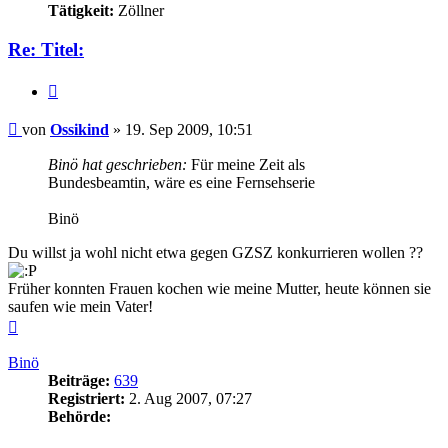
Tätigkeit:
Zöllner
Re: Titel:
Zitieren
Beitrag
von
Ossikind
»
19. Sep 2009, 10:51
Binö hat geschrieben:
Für meine Zeit als
Bundesbeamtin, wäre es eine Fernsehserie
Binö
Du willst ja wohl nicht etwa gegen GZSZ konkurrieren wollen ??
Früher konnten Frauen kochen wie meine Mutter, heute können sie
saufen wie mein Vater!
Nach
oben
Binö
Beiträge:
639
Registriert:
2. Aug 2007, 07:27
Behörde: