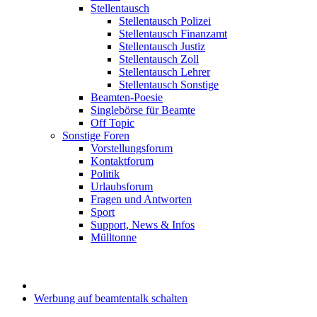
Stellentausch
Stellentausch Polizei
Stellentausch Finanzamt
Stellentausch Justiz
Stellentausch Zoll
Stellentausch Lehrer
Stellentausch Sonstige
Beamten-Poesie
Singlebörse für Beamte
Off Topic
Sonstige Foren
Vorstellungsforum
Kontaktforum
Politik
Urlaubsforum
Fragen und Antworten
Sport
Support, News & Infos
Mülltonne
Werbung auf beamtentalk schalten