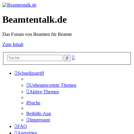
Beamtentalk.de
Das Forum von Beamten für Beamte
Zum Inhalt
Erweiterte
Suche
Suche
Schnellzugriff
Unbeantwortete Themen
Aktive Themen
Suche
Beihilfe-App
Impressum
FAQ
Anmelden