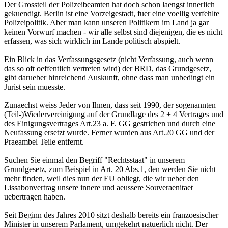
Der Grossteil der Polizeibeamten hat doch schon laengst innerlich
gekuendigt. Berlin ist eine Vorzeigestadt, fuer eine voellig verfehlte
Polizeipolitik. Aber man kann unseren Politikern im Land ja gar
keinen Vorwurf machen - wir alle selbst sind diejenigen, die es nicht
erfassen, was sich wirklich im Lande politisch abspielt.
Ein Blick in das Verfassungsgesetz (nicht Verfassung, auch wenn
das so oft oeffentlich vertreten wird) der BRD, das Grundgesetz,
gibt darueber hinreichend Auskunft, ohne dass man unbedingt ein
Jurist sein muesste.
Zunaechst weiss Jeder von Ihnen, dass seit 1990, der sogenannten
(Teil-)Wiedervereinigung auf der Grundlage des 2 + 4 Vertrages und
des Einigungsvertrages Art.23 a. F. GG gestrichen und durch eine
Neufassung ersetzt wurde. Ferner wurden aus Art.20 GG und der
Praeambel Teile entfernt.
Suchen Sie einmal den Begriff "Rechtsstaat" in unserem
Grundgesetz, zum Beispiel in Art. 20 Abs.1, den werden Sie nicht
mehr finden, weil dies nun der EU obliegt, die wir ueber den
Lissabonvertrag unsere innere und aeussere Souveraenitaet
uebertragen haben.
Seit Beginn des Jahres 2010 sitzt deshalb bereits ein franzoesischer
Minister in unserem Parlament, umgekehrt natuerlich nicht. Der