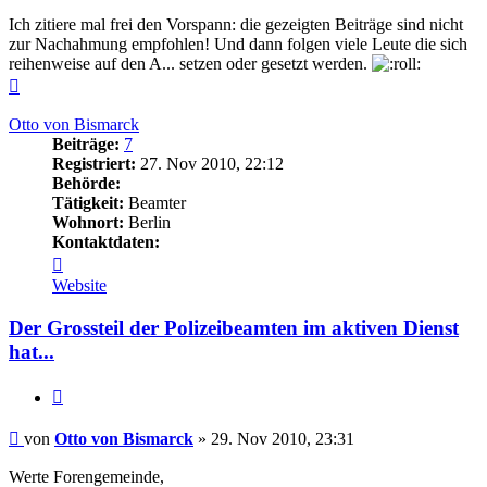
Ich zitiere mal frei den Vorspann: die gezeigten Beiträge sind nicht
zur Nachahmung empfohlen! Und dann folgen viele Leute die sich
reihenweise auf den A... setzen oder gesetzt werden.
Nach
oben
Otto von Bismarck
Beiträge:
7
Registriert:
27. Nov 2010, 22:12
Behörde:
Tätigkeit:
Beamter
Wohnort:
Berlin
Kontaktdaten:
Kontaktdaten
von
Website
Otto
von
Der Grossteil der Polizeibeamten im aktiven Dienst
Bismarck
hat...
Zitieren
Beitrag
von
Otto von Bismarck
»
29. Nov 2010, 23:31
Werte Forengemeinde,