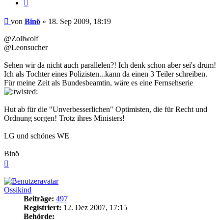
Zitieren
Beitrag
von
Binö
»
18. Sep 2009, 18:19
@Zollwolf
@Leonsucher
Sehen wir da nicht auch parallelen?! Ich denk schon aber sei's drum!
Ich als Tochter eines Polizisten...kann da einen 3 Teiler schreiben.
Für meine Zeit als Bundesbeamtin, wäre es eine Fernsehserie
Hut ab für die "Unverbesserlichen" Optimisten, die für Recht und
Ordnung sorgen! Trotz ihres Ministers!
LG und schönes WE
Binö
Nach
oben
Ossikind
Beiträge:
497
Registriert:
12. Dez 2007, 17:15
Behörde: