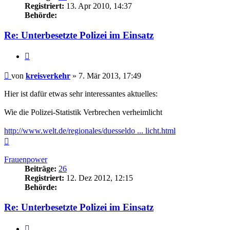
Registriert:
13. Apr 2010, 14:37
Behörde:
Re: Unterbesetzte Polizei im Einsatz
Zitieren
Beitrag
von
kreisverkehr
»
7. Mär 2013, 17:49
Hier ist dafür etwas sehr interessantes aktuelles:
Wie die Polizei-Statistik Verbrechen verheimlicht
http://www.welt.de/regionales/duesseldo ... licht.html
Nach
oben
Frauenpower
Beiträge:
26
Registriert:
12. Dez 2012, 12:15
Behörde:
Re: Unterbesetzte Polizei im Einsatz
Zitieren