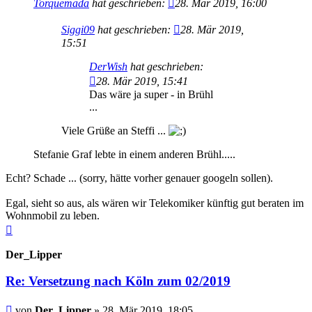
Torquemada
hat geschrieben:
28. Mär 2019, 16:00
Siggi09
hat geschrieben:
28. Mär 2019,
15:51
DerWish
hat geschrieben:
28. Mär 2019, 15:41
Das wäre ja super - in Brühl
...
Viele Grüße an Steffi ...
Stefanie Graf lebte in einem anderen Brühl.....
Echt? Schade ... (sorry, hätte vorher genauer googeln sollen).
Egal, sieht so aus, als wären wir Telekomiker künftig gut beraten im
Wohnmobil zu leben.
Nach
oben
Der_Lipper
Re: Versetzung nach Köln zum 02/2019
Beitrag
von
Der_Lipper
»
28. Mär 2019, 18:05