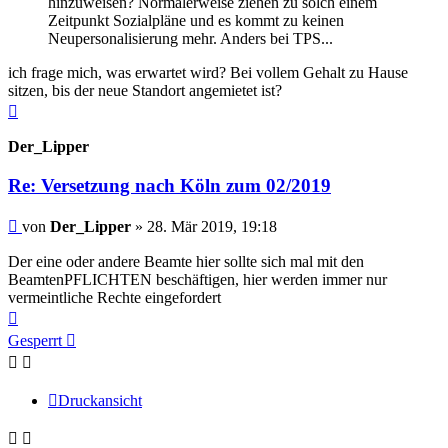
hinzuweisen? Normalerweise ziehen zu solch einem
Zeitpunkt Sozialpläne und es kommt zu keinen
Neupersonalisierung mehr. Anders bei TPS...
ich frage mich, was erwartet wird? Bei vollem Gehalt zu Hause
sitzen, bis der neue Standort angemietet ist?
Nach
oben
Der_Lipper
Re: Versetzung nach Köln zum 02/2019
Beitrag
von
Der_Lipper
»
28. Mär 2019, 19:18
Der eine oder andere Beamte hier sollte sich mal mit den
BeamtenPFLICHTEN beschäftigen, hier werden immer nur
vermeintliche Rechte eingefordert
Nach
oben
Gesperrt
Druckansicht