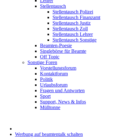
Lehrer
Stellentausch
Stellentausch Polizei
Stellentausch Finanzamt
Stellentausch Justiz
Stellentausch Zoll
Stellentausch Lehrer
Stellentausch Sonstige
Beamten-Poesie
Singlebörse für Beamte
Off Topic
Sonstige Foren
Vorstellungsforum
Kontaktforum
Politik
Urlaubsforum
Fragen und Antworten
Sport
Support, News & Infos
Mülltonne
Werbung auf beamtentalk schalten