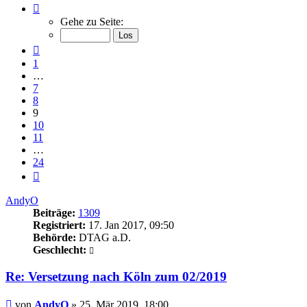
Seite
9
Gehe zu Seite:
von
24
Vorherige
1
…
7
8
9
10
11
…
24
Nächste
AndyO
Beiträge:
1309
Registriert:
17. Jan 2017, 09:50
Behörde:
DTAG a.D.
Geschlecht:
Re: Versetzung nach Köln zum 02/2019
Beitrag
von
AndyO
»
25. Mär 2019, 18:00