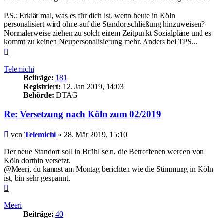
P.S.: Erklär mal, was es für dich ist, wenn heute in Köln
personalisiert wird ohne auf die Standortschließung hinzuweisen?
Normalerweise ziehen zu solch einem Zeitpunkt Sozialpläne und es
kommt zu keinen Neupersonalisierung mehr. Anders bei TPS...
Nach
oben
Telemichi
Beiträge:
181
Registriert:
12. Jan 2019, 14:03
Behörde:
DTAG
Re: Versetzung nach Köln zum 02/2019
Beitrag
von
Telemichi
»
28. Mär 2019, 15:10
Der neue Standort soll in Brühl sein, die Betroffenen werden von
Köln dorthin versetzt.
@Meeri, du kannst am Montag berichten wie die Stimmung in Köln
ist, bin sehr gespannt.
Nach
oben
Meeri
Beiträge:
40