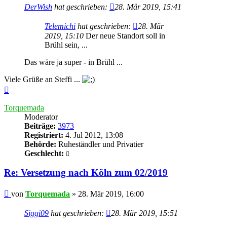
DerWish
hat geschrieben:
28. Mär 2019, 15:41
Telemichi
hat geschrieben:
28. Mär
2019, 15:10
Der neue Standort soll in
Brühl sein, ...
Das wäre ja super - in Brühl ...
Viele Grüße an Steffi ...
Nach
oben
Torquemada
Moderator
Beiträge:
3973
Registriert:
4. Jul 2012, 13:08
Behörde:
Ruheständler und Privatier
Geschlecht:
Re: Versetzung nach Köln zum 02/2019
Beitrag
von
Torquemada
»
28. Mär 2019, 16:00
Siggi09
hat geschrieben:
28. Mär 2019, 15:51