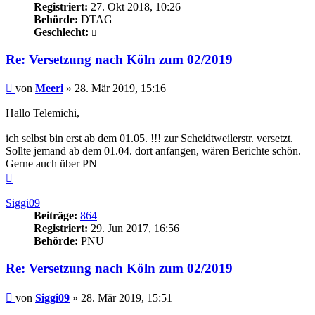
Registriert:
27. Okt 2018, 10:26
Behörde:
DTAG
Geschlecht:
Re: Versetzung nach Köln zum 02/2019
Beitrag
von
Meeri
»
28. Mär 2019, 15:16
Hallo Telemichi,
ich selbst bin erst ab dem 01.05. !!! zur Scheidtweilerstr. versetzt.
Sollte jemand ab dem 01.04. dort anfangen, wären Berichte schön.
Gerne auch über PN
Nach
oben
Siggi09
Beiträge:
864
Registriert:
29. Jun 2017, 16:56
Behörde:
PNU
Re: Versetzung nach Köln zum 02/2019
Beitrag
von
Siggi09
»
28. Mär 2019, 15:51