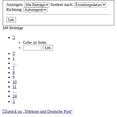
Anzeigen:
Sortiere nach:
Richtung:
349 Beiträge
Seite
9
Gehe zu Seite:
von
24
Vorherige
1
…
7
8
9
10
11
…
24
Nächste
Zurück zu „Telekom und Deutsche Post“