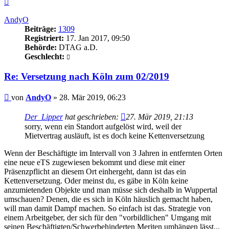
oben
AndyO
Beiträge:
1309
Registriert:
17. Jan 2017, 09:50
Behörde:
DTAG a.D.
Geschlecht:
Re: Versetzung nach Köln zum 02/2019
Beitrag
von
AndyO
»
28. Mär 2019, 06:23
Der_Lipper
hat geschrieben:
27. Mär 2019, 21:13
sorry, wenn ein Standort aufgelöst wird, weil der
Mietvertrag ausläuft, ist es doch keine Kettenversetzung
Wenn der Beschäftigte im Intervall von 3 Jahren in entfernten Orten
eine neue eTS zugewiesen bekommt und diese mit einer
Präsenzpflicht an diesem Ort einhergeht, dann ist das ein
Kettenversetzung. Oder meinst du, es gäbe in Köln keine
anzumietenden Objekte und man müsse sich deshalb in Wuppertal
umschauen? Denen, die es sich in Köln häuslich gemacht haben,
will man damit Dampf machen. So einfach ist das. Strategie von
einem Arbeitgeber, der sich für den "vorbildlichen" Umgang mit
seinen Beschäftigten/Schwerbehinderten Meriten umhängen lässt...