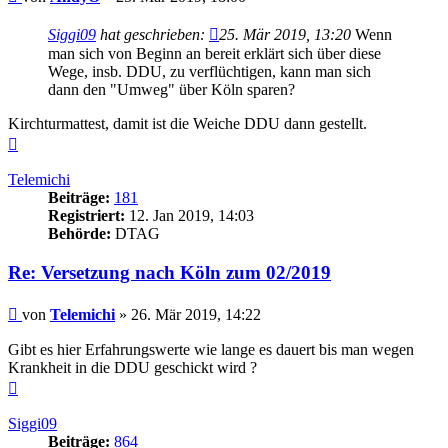
Siggi09
hat geschrieben:
25. Mär 2019, 13:20
Wenn
man sich von Beginn an bereit erklärt sich über diese
Wege, insb. DDU, zu verflüchtigen, kann man sich
dann den "Umweg" über Köln sparen?
Kirchturmattest, damit ist die Weiche DDU dann gestellt.
Nach
oben
Telemichi
Beiträge:
181
Registriert:
12. Jan 2019, 14:03
Behörde:
DTAG
Re: Versetzung nach Köln zum 02/2019
Beitrag
von
Telemichi
»
26. Mär 2019, 14:22
Gibt es hier Erfahrungswerte wie lange es dauert bis man wegen
Krankheit in die DDU geschickt wird ?
Nach
oben
Siggi09
Beiträge:
864