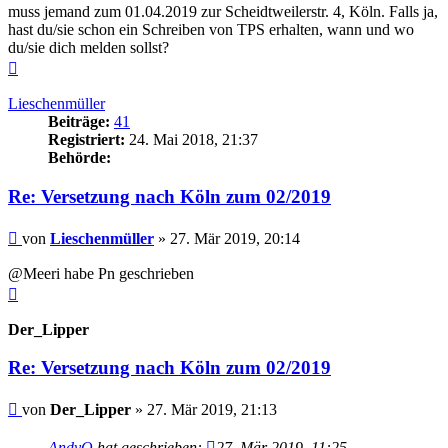
muss jemand zum 01.04.2019 zur Scheidtweilerstr. 4, Köln. Falls ja,
hast du/sie schon ein Schreiben von TPS erhalten, wann und wo
du/sie dich melden sollst?
Nach
oben
Lieschenmüller
Beiträge:
41
Registriert:
24. Mai 2018, 21:37
Behörde:
Re: Versetzung nach Köln zum 02/2019
Beitrag
von
Lieschenmüller
»
27. Mär 2019, 20:14
@Meeri habe Pn geschrieben
Nach
oben
Der_Lipper
Re: Versetzung nach Köln zum 02/2019
Beitrag
von
Der_Lipper
»
27. Mär 2019, 21:13
AndyO
hat geschrieben:
27. Mär 2019, 11:25