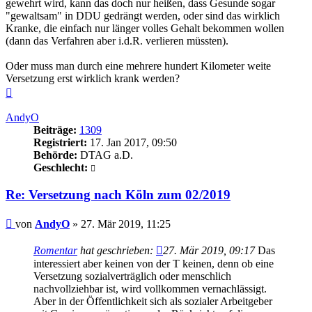
gewehrt wird, kann das doch nur heißen, dass Gesunde sogar
"gewaltsam" in DDU gedrängt werden, oder sind das wirklich
Kranke, die einfach nur länger volles Gehalt bekommen wollen
(dann das Verfahren aber i.d.R. verlieren müssten).
Oder muss man durch eine mehrere hundert Kilometer weite
Versetzung erst wirklich krank werden?
Nach
oben
AndyO
Beiträge:
1309
Registriert:
17. Jan 2017, 09:50
Behörde:
DTAG a.D.
Geschlecht:
Re: Versetzung nach Köln zum 02/2019
Beitrag
von
AndyO
»
27. Mär 2019, 11:25
Romentar
hat geschrieben:
27. Mär 2019, 09:17
Das
interessiert aber keinen von der T keinen, denn ob eine
Versetzung sozialverträglich oder menschlich
nachvollziehbar ist, wird vollkommen vernachlässigt.
Aber in der Öffentlichkeit sich als sozialer Arbeitgeber