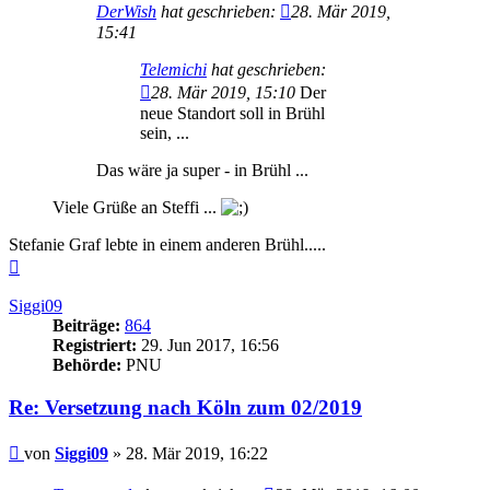
DerWish
hat geschrieben:
28. Mär 2019,
15:41
Telemichi
hat geschrieben:
28. Mär 2019, 15:10
Der
neue Standort soll in Brühl
sein, ...
Das wäre ja super - in Brühl ...
Viele Grüße an Steffi ...
Stefanie Graf lebte in einem anderen Brühl.....
Nach
oben
Siggi09
Beiträge:
864
Registriert:
29. Jun 2017, 16:56
Behörde:
PNU
Re: Versetzung nach Köln zum 02/2019
Beitrag
von
Siggi09
»
28. Mär 2019, 16:22