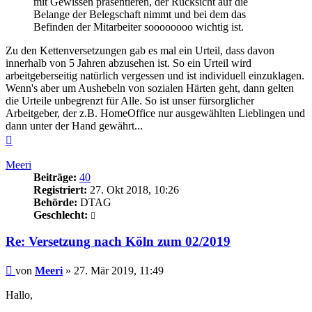
mit Gewissen präsentieren, der Rücksicht auf die
Belange der Belegschaft nimmt und bei dem das
Befinden der Mitarbeiter soooooooo wichtig ist.
Zu den Kettenversetzungen gab es mal ein Urteil, dass davon
innerhalb von 5 Jahren abzusehen ist. So ein Urteil wird
arbeitgeberseitig natürlich vergessen und ist individuell einzuklagen.
Wenn's aber um Aushebeln von sozialen Härten geht, dann gelten
die Urteile unbegrenzt für Alle. So ist unser fürsorglicher
Arbeitgeber, der z.B. HomeOffice nur ausgewählten Lieblingen und
dann unter der Hand gewährt...
Nach
oben
Meeri
Beiträge:
40
Registriert:
27. Okt 2018, 10:26
Behörde:
DTAG
Geschlecht:
Re: Versetzung nach Köln zum 02/2019
Beitrag
von
Meeri
»
27. Mär 2019, 11:49
Hallo,