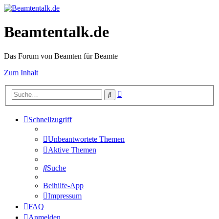
Beamtentalk.de
Das Forum von Beamten für Beamte
Zum Inhalt
Erweiterte
Suche
Suche
Schnellzugriff
Unbeantwortete Themen
Aktive Themen
Suche
Beihilfe-App
Impressum
FAQ
Anmelden