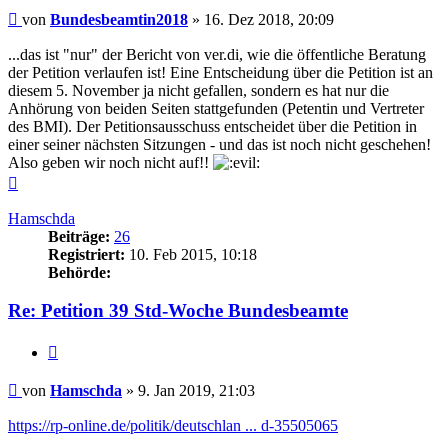
Beitrag
von
Bundesbeamtin2018
»
16. Dez 2018, 20:09
...das ist "nur" der Bericht von ver.di, wie die öffentliche Beratung
der Petition verlaufen ist! Eine Entscheidung über die Petition ist an
diesem 5. November ja nicht gefallen, sondern es hat nur die
Anhörung von beiden Seiten stattgefunden (Petentin und Vertreter
des BMI). Der Petitionsausschuss entscheidet über die Petition in
einer seiner nächsten Sitzungen - und das ist noch nicht geschehen!
Also geben wir noch nicht auf!!
Nach
oben
Hamschda
Beiträge:
26
Registriert:
10. Feb 2015, 10:18
Behörde:
Re: Petition 39 Std-Woche Bundesbeamte
Zitieren
Beitrag
von
Hamschda
»
9. Jan 2019, 21:03
https://rp-online.de/politik/deutschlan ... d-35505065