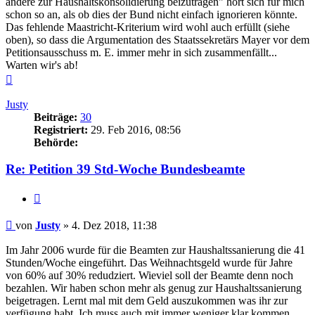
andere zur Haushaltskonsolidierung beizutragen" hört sich für mich
schon so an, als ob dies der Bund nicht einfach ignorieren könnte.
Das fehlende Maastricht-Kriterium wird wohl auch erfüllt (siehe
oben), so dass die Argumentation des Staatssekretärs Mayer vor dem
Petitionsausschuss m. E. immer mehr in sich zusammenfällt...
Warten wir's ab!
Nach
oben
Justy
Beiträge:
30
Registriert:
29. Feb 2016, 08:56
Behörde:
Re: Petition 39 Std-Woche Bundesbeamte
Zitieren
Beitrag
von
Justy
»
4. Dez 2018, 11:38
Im Jahr 2006 wurde für die Beamten zur Haushaltssanierung die 41
Stunden/Woche eingeführt. Das Weihnachtsgeld wurde für Jahre
von 60% auf 30% redudziert. Wieviel soll der Beamte denn noch
bezahlen. Wir haben schon mehr als genug zur Haushaltssanierung
beigetragen. Lernt mal mit dem Geld auszukommen was ihr zur
verfügung habt. Ich muss auch mit immer weniger klar kommen.