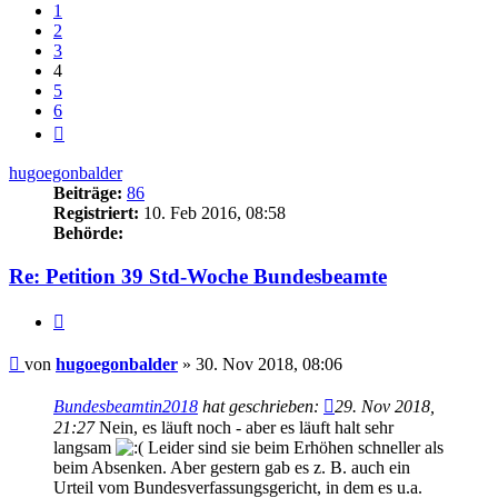
1
2
3
4
5
6
Nächste
hugoegonbalder
Beiträge:
86
Registriert:
10. Feb 2016, 08:58
Behörde:
Re: Petition 39 Std-Woche Bundesbeamte
Zitieren
Beitrag
von
hugoegonbalder
»
30. Nov 2018, 08:06
Bundesbeamtin2018
hat geschrieben:
29. Nov 2018,
21:27
Nein, es läuft noch - aber es läuft halt sehr
langsam
Leider sind sie beim Erhöhen schneller als
beim Absenken. Aber gestern gab es z. B. auch ein
Urteil vom Bundesverfassungsgericht, in dem es u.a.