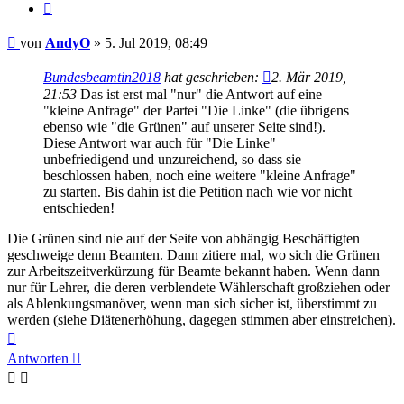
Zitieren
Beitrag
von
AndyO
»
5. Jul 2019, 08:49
Bundesbeamtin2018
hat geschrieben:
2. Mär 2019,
21:53
Das ist erst mal "nur" die Antwort auf eine
"kleine Anfrage" der Partei "Die Linke" (die übrigens
ebenso wie "die Grünen" auf unserer Seite sind!).
Diese Antwort war auch für "Die Linke"
unbefriedigend und unzureichend, so dass sie
beschlossen haben, noch eine weitere "kleine Anfrage"
zu starten. Bis dahin ist die Petition nach wie vor nicht
entschieden!
Die Grünen sind nie auf der Seite von abhängig Beschäftigten
geschweige denn Beamten. Dann zitiere mal, wo sich die Grünen
zur Arbeitszeitverkürzung für Beamte bekannt haben. Wenn dann
nur für Lehrer, die deren verblendete Wählerschaft großziehen oder
als Ablenkungsmanöver, wenn man sich sicher ist, überstimmt zu
werden (siehe Diätenerhöhung, dagegen stimmen aber einstreichen).
Nach
oben
Antworten