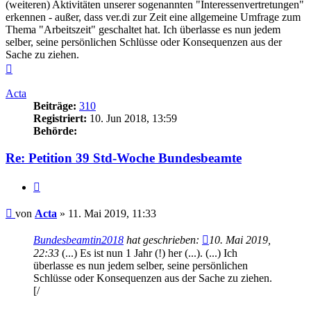
(weiteren) Aktivitäten unserer sogenannten "Interessenvertretungen"
erkennen - außer, dass ver.di zur Zeit eine allgemeine Umfrage zum
Thema "Arbeitszeit" geschaltet hat. Ich überlasse es nun jedem
selber, seine persönlichen Schlüsse oder Konsequenzen aus der
Sache zu ziehen.
Nach
oben
Acta
Beiträge:
310
Registriert:
10. Jun 2018, 13:59
Behörde:
Re: Petition 39 Std-Woche Bundesbeamte
Zitieren
Beitrag
von
Acta
»
11. Mai 2019, 11:33
Bundesbeamtin2018
hat geschrieben:
10. Mai 2019,
22:33
(...) Es ist nun 1 Jahr (!) her (...). (...) Ich
überlasse es nun jedem selber, seine persönlichen
Schlüsse oder Konsequenzen aus der Sache zu ziehen.
[/