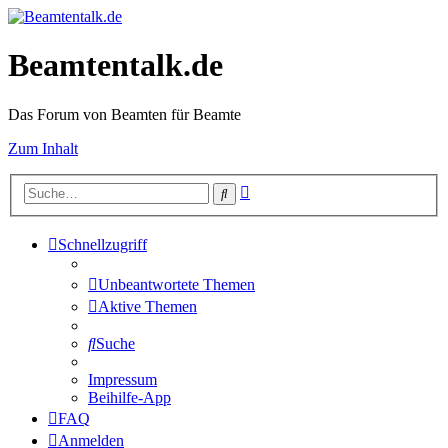
Beamtentalk.de
Das Forum von Beamten für Beamte
Zum Inhalt
Erweiterte
Suche
Suche
Schnellzugriff
Unbeantwortete Themen
Aktive Themen
Suche
Impressum
Beihilfe-App
FAQ
Anmelden