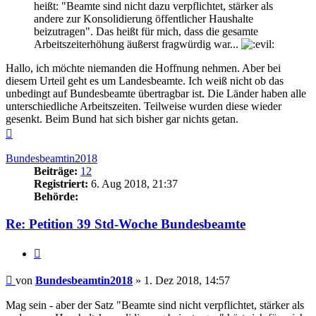
heißt: "Beamte sind nicht dazu verpflichtet, stärker als
andere zur Konsolidierung öffentlicher Haushalte
beizutragen". Das heißt für mich, dass die gesamte
Arbeitszeiterhöhung äußerst fragwürdig war...
Hallo, ich möchte niemanden die Hoffnung nehmen. Aber bei
diesem Urteil geht es um Landesbeamte. Ich weiß nicht ob das
unbedingt auf Bundesbeamte übertragbar ist. Die Länder haben alle
unterschiedliche Arbeitszeiten. Teilweise wurden diese wieder
gesenkt. Beim Bund hat sich bisher gar nichts getan.
Nach
oben
Bundesbeamtin2018
Beiträge:
12
Registriert:
6. Aug 2018, 21:37
Behörde:
Re: Petition 39 Std-Woche Bundesbeamte
Zitieren
Beitrag
von
Bundesbeamtin2018
»
1. Dez 2018, 14:57
Mag sein - aber der Satz "Beamte sind nicht verpflichtet, stärker als