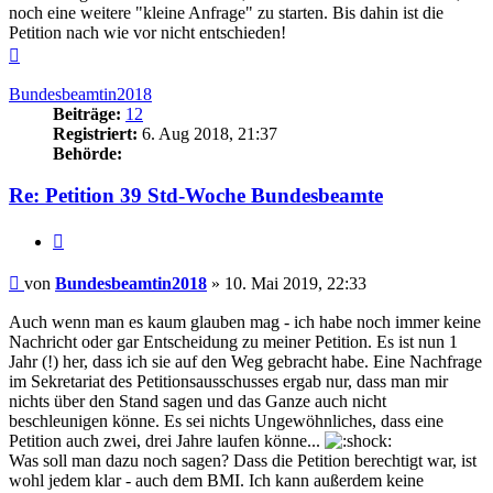
noch eine weitere "kleine Anfrage" zu starten. Bis dahin ist die
Petition nach wie vor nicht entschieden!
Nach
oben
Bundesbeamtin2018
Beiträge:
12
Registriert:
6. Aug 2018, 21:37
Behörde:
Re: Petition 39 Std-Woche Bundesbeamte
Zitieren
Beitrag
von
Bundesbeamtin2018
»
10. Mai 2019, 22:33
Auch wenn man es kaum glauben mag - ich habe noch immer keine
Nachricht oder gar Entscheidung zu meiner Petition. Es ist nun 1
Jahr (!) her, dass ich sie auf den Weg gebracht habe. Eine Nachfrage
im Sekretariat des Petitionsausschusses ergab nur, dass man mir
nichts über den Stand sagen und das Ganze auch nicht
beschleunigen könne. Es sei nichts Ungewöhnliches, dass eine
Petition auch zwei, drei Jahre laufen könne...
Was soll man dazu noch sagen? Dass die Petition berechtigt war, ist
wohl jedem klar - auch dem BMI. Ich kann außerdem keine