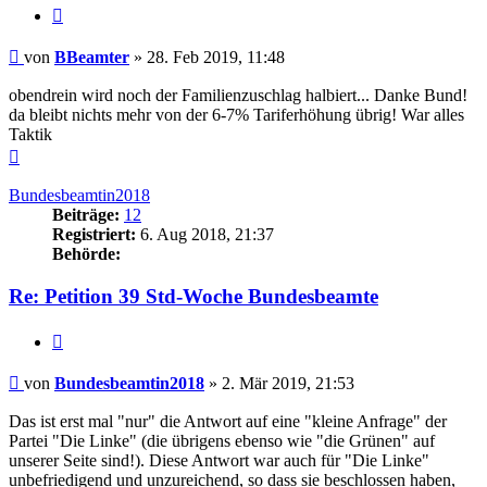
Zitieren
Beitrag
von
BBeamter
»
28. Feb 2019, 11:48
obendrein wird noch der Familienzuschlag halbiert... Danke Bund!
da bleibt nichts mehr von der 6-7% Tariferhöhung übrig! War alles
Taktik
Nach
oben
Bundesbeamtin2018
Beiträge:
12
Registriert:
6. Aug 2018, 21:37
Behörde:
Re: Petition 39 Std-Woche Bundesbeamte
Zitieren
Beitrag
von
Bundesbeamtin2018
»
2. Mär 2019, 21:53
Das ist erst mal "nur" die Antwort auf eine "kleine Anfrage" der
Partei "Die Linke" (die übrigens ebenso wie "die Grünen" auf
unserer Seite sind!). Diese Antwort war auch für "Die Linke"
unbefriedigend und unzureichend, so dass sie beschlossen haben,