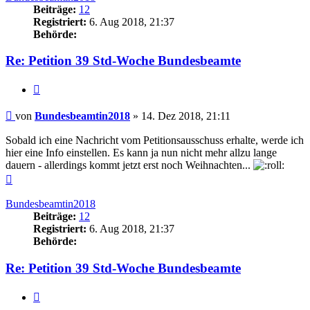
Beiträge:
12
Registriert:
6. Aug 2018, 21:37
Behörde:
Re: Petition 39 Std-Woche Bundesbeamte
Zitieren
Beitrag
von
Bundesbeamtin2018
»
14. Dez 2018, 21:11
Sobald ich eine Nachricht vom Petitionsausschuss erhalte, werde ich
hier eine Info einstellen. Es kann ja nun nicht mehr allzu lange
dauern - allerdings kommt jetzt erst noch Weihnachten...
Nach
oben
Bundesbeamtin2018
Beiträge:
12
Registriert:
6. Aug 2018, 21:37
Behörde:
Re: Petition 39 Std-Woche Bundesbeamte
Zitieren