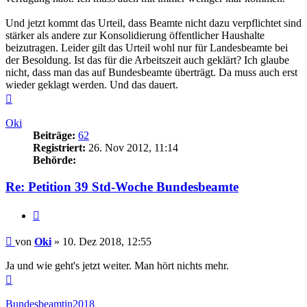
Und jetzt kommt das Urteil, dass Beamte nicht dazu verpflichtet sind
stärker als andere zur Konsolidierung öffentlicher Haushalte
beizutragen. Leider gilt das Urteil wohl nur für Landesbeamte bei
der Besoldung. Ist das für die Arbeitszeit auch geklärt? Ich glaube
nicht, dass man das auf Bundesbeamte überträgt. Da muss auch erst
wieder geklagt werden. Und das dauert.
Nach
oben
Oki
Beiträge:
62
Registriert:
26. Nov 2012, 11:14
Behörde:
Re: Petition 39 Std-Woche Bundesbeamte
Zitieren
Beitrag
von
Oki
»
10. Dez 2018, 12:55
Ja und wie geht's jetzt weiter. Man hört nichts mehr.
Nach
oben
Bundesbeamtin2018