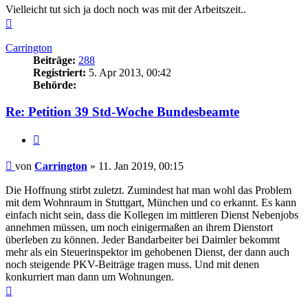
Vielleicht tut sich ja doch noch was mit der Arbeitszeit..
Nach
oben
Carrington
Beiträge:
288
Registriert:
5. Apr 2013, 00:42
Behörde:
Re: Petition 39 Std-Woche Bundesbeamte
Zitieren
Beitrag
von
Carrington
»
11. Jan 2019, 00:15
Die Hoffnung stirbt zuletzt. Zumindest hat man wohl das Problem
mit dem Wohnraum in Stuttgart, München und co erkannt. Es kann
einfach nicht sein, dass die Kollegen im mittleren Dienst Nebenjobs
annehmen müssen, um noch einigermaßen an ihrem Dienstort
überleben zu können. Jeder Bandarbeiter bei Daimler bekommt
mehr als ein Steuerinspektor im gehobenen Dienst, der dann auch
noch steigende PKV-Beiträge tragen muss. Und mit denen
konkurriert man dann um Wohnungen.
Nach
oben