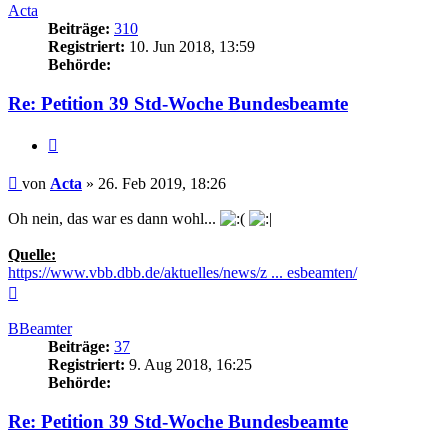
Acta
Beiträge:
310
Registriert:
10. Jun 2018, 13:59
Behörde:
Re: Petition 39 Std-Woche Bundesbeamte
Zitieren
Beitrag
von
Acta
»
26. Feb 2019, 18:26
Oh nein, das war es dann wohl...
Quelle:
https://www.vbb.dbb.de/aktuelles/news/z ... esbeamten/
Nach
oben
BBeamter
Beiträge:
37
Registriert:
9. Aug 2018, 16:25
Behörde:
Re: Petition 39 Std-Woche Bundesbeamte