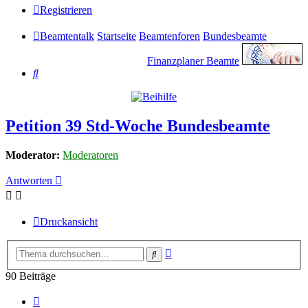
Registrieren
Beamtentalk
Startseite
Beamtenforen
Bundesbeamte
Finanzplaner Beamte
Suche
Petition 39 Std-Woche Bundesbeamte
Moderator:
Moderatoren
Antworten
Druckansicht
Erweiterte
Suche
Suche
90 Beiträge
Vorherige