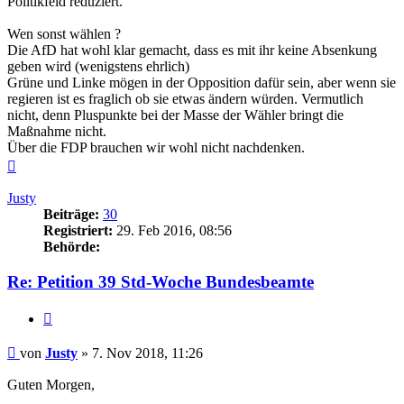
Politikfeld reduziert.
Wen sonst wählen ?
Die AfD hat wohl klar gemacht, dass es mit ihr keine Absenkung
geben wird (wenigstens ehrlich)
Grüne und Linke mögen in der Opposition dafür sein, aber wenn sie
regieren ist es fraglich ob sie etwas ändern würden. Vermutlich
nicht, denn Pluspunkte bei der Masse der Wähler bringt die
Maßnahme nicht.
Über die FDP brauchen wir wohl nicht nachdenken.
Nach
oben
Justy
Beiträge:
30
Registriert:
29. Feb 2016, 08:56
Behörde:
Re: Petition 39 Std-Woche Bundesbeamte
Zitieren
Beitrag
von
Justy
»
7. Nov 2018, 11:26
Guten Morgen,