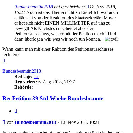
Bundesbeamtin2018
hat geschrieben:
12. Nov 2018,
15:21
Noch ist das Thema nicht zu Ende! Ich war auch
enttäuscht von der Reaktion des Staatssekretärs Mayer,
er hat sich nicht EINEN MILLIMETER auf uns zu
bewegt! Als Nächstes entscheidet aber der
Petitionsausschuss, was er mit der Petition macht. Und
dann überlegen wir, was wir noch tun können...
Wann kann man mit einer Raktion des Petitionsausschusses
rechnen?
Nach
oben
Bundesbeamtin2018
Beiträge:
12
Registriert:
6. Aug 2018, 21:37
Behörde:
Re: Petition 39 Std-Woche Bundesbeamte
Zitieren
Beitrag
von
Bundesbeamtin2018
»
13. Nov 2018, 10:21
In "einer seiner nächsten Sitzungen" - mehr weiß ich leider auch