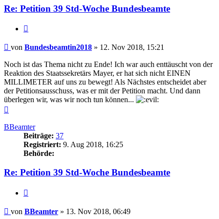
Re: Petition 39 Std-Woche Bundesbeamte
Zitieren
Beitrag
von
Bundesbeamtin2018
»
12. Nov 2018, 15:21
Noch ist das Thema nicht zu Ende! Ich war auch enttäuscht von der
Reaktion des Staatssekretärs Mayer, er hat sich nicht EINEN
MILLIMETER auf uns zu bewegt! Als Nächstes entscheidet aber
der Petitionsausschuss, was er mit der Petition macht. Und dann
überlegen wir, was wir noch tun können...
Nach
oben
BBeamter
Beiträge:
37
Registriert:
9. Aug 2018, 16:25
Behörde:
Re: Petition 39 Std-Woche Bundesbeamte
Zitieren
Beitrag
von
BBeamter
»
13. Nov 2018, 06:49