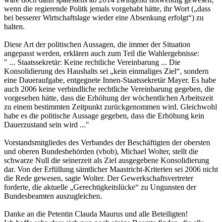
wenn die regierende Politk jemals vorgehabt hätte, ihr Wort („dass
bei besserer Wirtschaftslage wieder eine Absenkung erfolgt“) zu
halten.
Diese Art der politischen Aussagen, die immer der Situation
angepasst werden, erklären auch zum Teil die Wahlergebnisse:
" ... Staatssekretär: Keine rechtliche Vereinbarung ... Die
Konsolidierung des Haushalts sei „kein einmaliges Ziel“, sondern
eine Daueraufgabe, entgegnete Innen-Staatssekretär Mayer. Es habe
auch 2006 keine verbindliche rechtliche Vereinbarung gegeben, die
vorgesehen hätte, dass die Erhöhung der wöchentlichen Arbeitszeit
zu einem bestimmten Zeitpunkt zurückgenommen wird. Gleichwohl
habe es die politische Aussage gegeben, dass die Erhöhung kein
Dauerzustand sein wird ..."
Vorstandsmitgliedes des Verbandes der Beschäftigten der obersten
und oberen Bundesbehörden (vbob), Michael Wolter, stellt die
schwarze Null die seinerzeit als Ziel ausgegebene Konsolidierung
dar. Von der Erfüllung sämtlicher Maastricht-Kriterien sei 2006 nicht
die Rede gewesen, sagte Wolter. Der Gewerkschaftsvertreter
forderte, die aktuelle „Gerechtigkeitslücke“ zu Ungunsten der
Bundesbeamten auszugleichen.
Danke an die Petentin Clauda Maurus und alle Beteiligten!