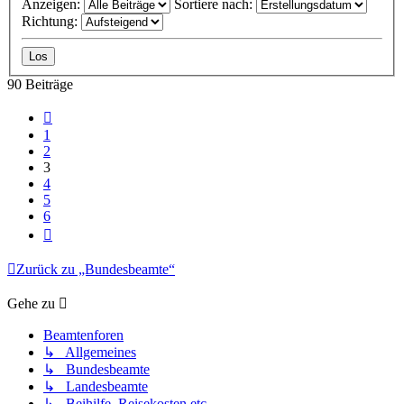
Anzeigen:
Sortiere nach:
Richtung:
90 Beiträge
Vorherige
1
2
3
4
5
6
Nächste
Zurück zu „Bundesbeamte“
Gehe zu
Beamtenforen
↳ Allgemeines
↳ Bundesbeamte
↳ Landesbeamte
↳ Beihilfe, Reisekosten etc.