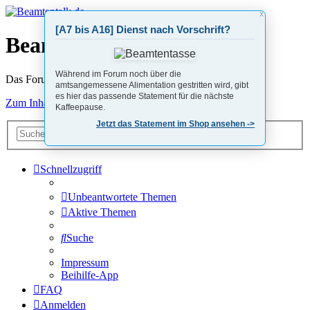
X
[A7 bis A16] Dienst nach Vorschrift?
Beamtentalk.de
Während im Forum noch über die
Das Forum von Beamten für Beamte
amtsangemessene Alimentation gestritten wird, gibt
es hier das passende Statement für die nächste
Zum Inhalt
Kaffeepause.
Jetzt das Statement im Shop ansehen ->
Erweiterte
Suche
Suche
Schnellzugriff
Unbeantwortete Themen
Aktive Themen
Suche
Impressum
Beihilfe-App
FAQ
Anmelden