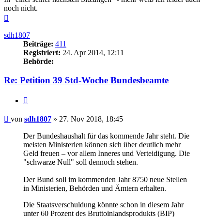
noch nicht.
Nach
oben
sdh1807
Beiträge:
411
Registriert:
24. Apr 2014, 12:11
Behörde:
Re: Petition 39 Std-Woche Bundesbeamte
Zitieren
Beitrag
von
sdh1807
»
27. Nov 2018, 18:45
Der Bundeshaushalt für das kommende Jahr steht. Die
meisten Ministerien können sich über deutlich mehr
Geld freuen – vor allem Inneres und Verteidigung. Die
"schwarze Null" soll dennoch stehen.
Der Bund soll im kommenden Jahr 8750 neue Stellen
in Ministerien, Behörden und Ämtern erhalten.
Die Staatsverschuldung könnte schon in diesem Jahr
unter 60 Prozent des Bruttoinlandsprodukts (BIP)