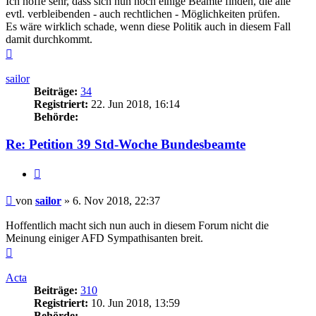
Ich hoffe sehr, dass sich nun noch einige Beamte finden, die alle
evtl. verbleibenden - auch rechtlichen - Möglichkeiten prüfen.
Es wäre wirklich schade, wenn diese Politik auch in diesem Fall
damit durchkommt.
Nach
oben
sailor
Beiträge:
34
Registriert:
22. Jun 2018, 16:14
Behörde:
Re: Petition 39 Std-Woche Bundesbeamte
Zitieren
Beitrag
von
sailor
»
6. Nov 2018, 22:37
Hoffentlich macht sich nun auch in diesem Forum nicht die
Meinung einiger AFD Sympathisanten breit.
Nach
oben
Acta
Beiträge:
310
Registriert:
10. Jun 2018, 13:59
Behörde: