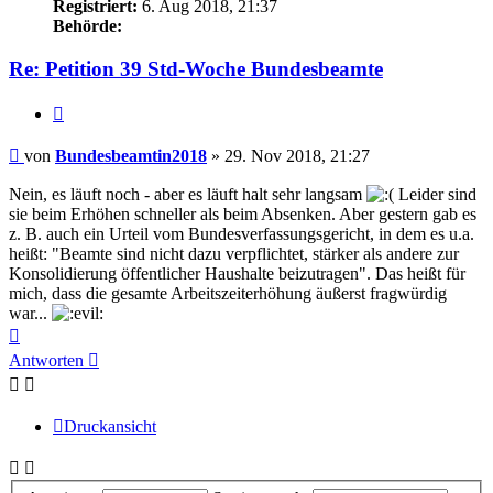
Registriert:
6. Aug 2018, 21:37
Behörde:
Re: Petition 39 Std-Woche Bundesbeamte
Zitieren
Beitrag
von
Bundesbeamtin2018
»
29. Nov 2018, 21:27
Nein, es läuft noch - aber es läuft halt sehr langsam
Leider sind
sie beim Erhöhen schneller als beim Absenken. Aber gestern gab es
z. B. auch ein Urteil vom Bundesverfassungsgericht, in dem es u.a.
heißt: "Beamte sind nicht dazu verpflichtet, stärker als andere zur
Konsolidierung öffentlicher Haushalte beizutragen". Das heißt für
mich, dass die gesamte Arbeitszeiterhöhung äußerst fragwürdig
war...
Nach
oben
Antworten
Druckansicht