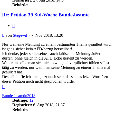
Registriert:
27. Jun 2018, 14:34
Behörde:
Re: Petition 39 Std-Woche Bundesbeamte
Zitieren
Beitrag
von
Stegewil
»
7. Nov 2018, 13:20
Nur weil eine Meinung zu einem bestimmten Thema geäußert wird,
ist ganz sicher kein AFD-bezug herstellbar!
Ich denke, jeder sollte seine - auch kritische - Meinung äußern
dürfen, ohne gleich in die AFD Ecke gestellt zu werden.
Weiterhin sollte man sich nicht zwingend verpflichtet fühlen selbst
tätig zu werden, nur weil man seine Meinung zu einem Thema mal
geäußert hat.
Deshalb hoffe ich auch jetzt noch sehr, dass " das letzte Wort " zu
dieser Petition noch nicht gesprochen wurde.
Nach
oben
Bundesbeamtin2018
Beiträge:
12
Registriert:
6. Aug 2018, 21:37
Behörde: