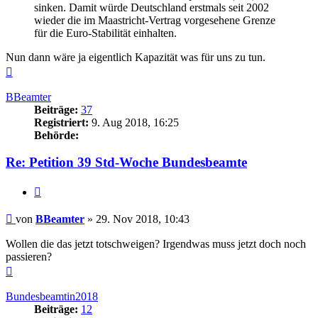
sinken. Damit würde Deutschland erstmals seit 2002
wieder die im Maastricht-Vertrag vorgesehene Grenze
für die Euro-Stabilität einhalten.
Nun dann wäre ja eigentlich Kapazität was für uns zu tun.
Nach
oben
BBeamter
Beiträge:
37
Registriert:
9. Aug 2018, 16:25
Behörde:
Re: Petition 39 Std-Woche Bundesbeamte
Zitieren
Beitrag
von
BBeamter
»
29. Nov 2018, 10:43
Wollen die das jetzt totschweigen? Irgendwas muss jetzt doch noch
passieren?
Nach
oben
Bundesbeamtin2018
Beiträge:
12