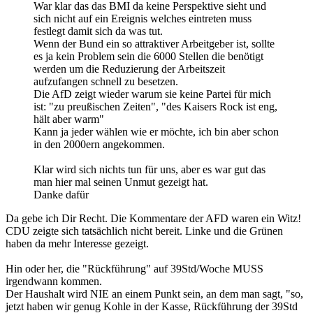
War klar das das BMI da keine Perspektive sieht und
sich nicht auf ein Ereignis welches eintreten muss
festlegt damit sich da was tut.
Wenn der Bund ein so attraktiver Arbeitgeber ist, sollte
es ja kein Problem sein die 6000 Stellen die benötigt
werden um die Reduzierung der Arbeitszeit
aufzufangen schnell zu besetzen.
Die AfD zeigt wieder warum sie keine Partei für mich
ist: "zu preußischen Zeiten", "des Kaisers Rock ist eng,
hält aber warm"
Kann ja jeder wählen wie er möchte, ich bin aber schon
in den 2000ern angekommen.
Klar wird sich nichts tun für uns, aber es war gut das
man hier mal seinen Unmut gezeigt hat.
Danke dafür
Da gebe ich Dir Recht. Die Kommentare der AFD waren ein Witz!
CDU zeigte sich tatsächlich nicht bereit. Linke und die Grünen
haben da mehr Interesse gezeigt.
Hin oder her, die "Rückführung" auf 39Std/Woche MUSS
irgendwann kommen.
Der Haushalt wird NIE an einem Punkt sein, an dem man sagt, "so,
jetzt haben wir genug Kohle in der Kasse, Rückführung der 39Std