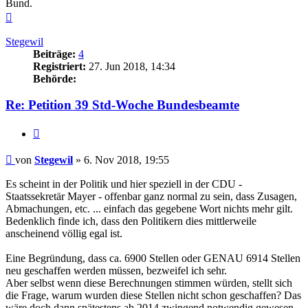
Bund.
Nach
oben
Stegewil
Beiträge:
4
Registriert:
27. Jun 2018, 14:34
Behörde:
Re: Petition 39 Std-Woche Bundesbeamte
Zitieren
Beitrag
von
Stegewil
»
6. Nov 2018, 19:55
Es scheint in der Politik und hier speziell in der CDU -
Staatssekretär Mayer - offenbar ganz normal zu sein, dass Zusagen,
Abmachungen, etc. ... einfach das gegebene Wort nichts mehr gilt.
Bedenklich finde ich, dass den Politikern dies mittlerweile
anscheinend völlig egal ist.
Eine Begründung, dass ca. 6900 Stellen oder GENAU 6914 Stellen
neu geschaffen werden müssen, bezweifel ich sehr.
Aber selbst wenn diese Berechnungen stimmen würden, stellt sich
die Frage, warum wurden diese Stellen nicht schon geschaffen? Das
wäre doch dann spätestens ab 2014 zwingend notwendig gewesen,