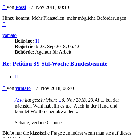
Beitrag
von
Possi
»
7. Nov 2018, 00:10
Hinzu kommt: Mehr Planstellen, mehr mögliche Beförderungen.
Nach
oben
yamato
Beiträge:
11
Registriert:
28. Sep 2018, 06:42
Behörde:
Agentur für Arbeit
Re: Petition 39 Std-Woche Bundesbeamte
Zitieren
Beitrag
von
yamato
»
7. Nov 2018, 06:40
Acta
hat geschrieben:
6. Nov 2018, 23:41
... bei der
nächsten Wahl habt ihr es u.a. Auch in der Hand und
könntet Wortbrecher abwählen...
Schade, vertane Chance.
Bleibt nur die klassische Frage zumindest wenn man sie auf dieses