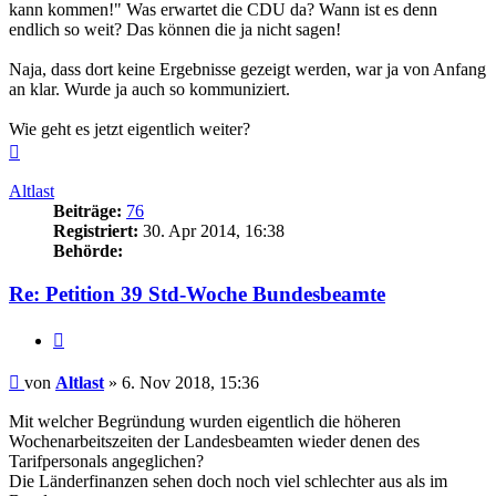
kann kommen!" Was erwartet die CDU da? Wann ist es denn
endlich so weit? Das können die ja nicht sagen!
Naja, dass dort keine Ergebnisse gezeigt werden, war ja von Anfang
an klar. Wurde ja auch so kommuniziert.
Wie geht es jetzt eigentlich weiter?
Nach
oben
Altlast
Beiträge:
76
Registriert:
30. Apr 2014, 16:38
Behörde:
Re: Petition 39 Std-Woche Bundesbeamte
Zitieren
Beitrag
von
Altlast
»
6. Nov 2018, 15:36
Mit welcher Begründung wurden eigentlich die höheren
Wochenarbeitszeiten der Landesbeamten wieder denen des
Tarifpersonals angeglichen?
Die Länderfinanzen sehen doch noch viel schlechter aus als im