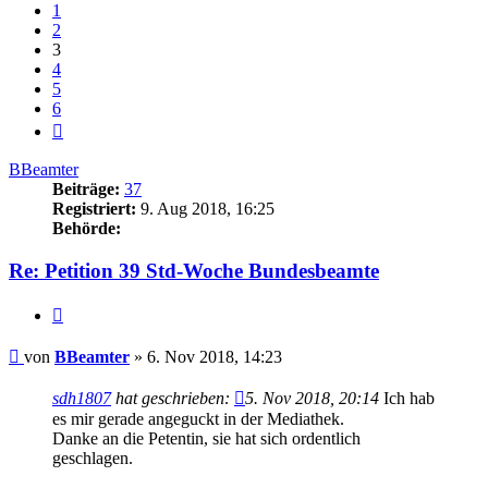
1
2
3
4
5
6
Nächste
BBeamter
Beiträge:
37
Registriert:
9. Aug 2018, 16:25
Behörde:
Re: Petition 39 Std-Woche Bundesbeamte
Zitieren
Beitrag
von
BBeamter
»
6. Nov 2018, 14:23
sdh1807
hat geschrieben:
5. Nov 2018, 20:14
Ich hab
es mir gerade angeguckt in der Mediathek.
Danke an die Petentin, sie hat sich ordentlich
geschlagen.