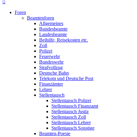
Foren
Beamtenforen
Allgemeines
Bundesbeamte
Landesbeamte
Beihilfe, Reisekosten etc.
Zoll
Polizei
Feuerwehr
Bundeswehr
Strafvollzug
Deutsche Bahn
Telekom und Deutsche Post
Finanzämter
Lehrer
Stellentausch
Stellentausch Polizei
Stellentausch Finanzamt
Stellentausch Justiz
Stellentausch Zoll
Stellentausch Lehrer
Stellentausch Sonstige
Beamten-Poesie