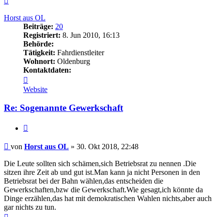
oben
Horst aus OL
Beiträge:
20
Registriert:
8. Jun 2010, 16:13
Behörde:
Tätigkeit:
Fahrdienstleiter
Wohnort:
Oldenburg
Kontaktdaten:
Kontaktdaten
von
Website
Horst
aus
Re: Sogenannte Gewerkschaft
OL
Zitieren
Beitrag
von
Horst aus OL
»
30. Okt 2018, 22:48
Die Leute sollten sich schämen,sich Betriebsrat zu nennen .Die
sitzen ihre Zeit ab und gut ist.Man kann ja nicht Personen in den
Betriebsrat bei der Bahn wählen,das entscheiden die
Gewerkschaften,bzw die Gewerkschaft.Wie gesagt,ich könnte da
Dinge erzählen,das hat mit demokratischen Wahlen nichts,aber auch
gar nichts zu tun.
Nach