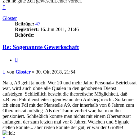
Zeit ne gute Zeit gewesen.Leider vorbei.
Nach
oben
Gloster
Beiträge:
47
Registriert:
16. Jun 2011, 21:46
Behörde:
Re: Sogenannte Gewerkschaft
Zitieren
Beitrag
von
Gloster
»
30. Okt 2018, 21:54
Naja, A9 geht ja noch. Wer 20 und mehr Jahre Personal-/ Betriebsrat
war, wird auch ohne alle Qualen in den gehobenen Dienst
aufsteigen. Schließlich besteht die theoretische Möglichkeit, daß
z.B. ein Fahrdienstleiter irgendwann den Aufstieg macht. So kenne
ich einen Fdl mit der Planstelle A9, der innerhalb von 8 Jahren zum
Oberamtsrat aufstieg. Als der Traum vorbei war, hat man ihn
pensioniert. Schließlich konnte man nichts mit einem Oberamtsrat
anfangen, der zum letzten mal vor 8 Jahren Weichen und Signale
stellen konnte... aber reden konnte der gut, er war der Größte!
Nach