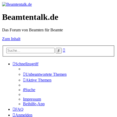
Beamtentalk.de
Das Forum von Beamten für Beamte
Zum Inhalt
Erweiterte
Suche
Suche
Schnellzugriff
Unbeantwortete Themen
Aktive Themen
Suche
Impressum
Beihilfe-App
FAQ
Anmelden