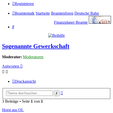
Registrieren
Beamtentalk
Startseite
Beamtenforen
Deutsche Bahn
Finanzplaner Beamte
Suche
Sogenannte Gewerkschaft
Moderator:
Moderatoren
Antworten
Druckansicht
Erweiterte
Suche
Suche
3 Beiträge • Seite
1
von
1
Horst aus OL