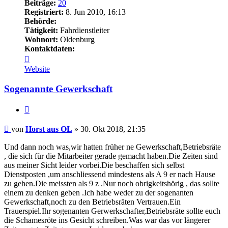
Beiträge:
20
Registriert:
8. Jun 2010, 16:13
Behörde:
Tätigkeit:
Fahrdienstleiter
Wohnort:
Oldenburg
Kontaktdaten:
Kontaktdaten
von
Website
Horst
aus
Sogenannte Gewerkschaft
OL
Zitieren
Beitrag
von
Horst aus OL
»
30. Okt 2018, 21:35
Und dann noch was,wir hatten früher ne Gewerkschaft,Betriebsräte
, die sich für die Mitarbeiter gerade gemacht haben.Die Zeiten sind
aus meiner Sicht leider vorbei.Die beschaffen sich selbst
Dienstposten ,um anschliessend mindestens als A 9 er nach Hause
zu gehen.Die meissten als 9 z .Nur noch obrigkeitshörig , das sollte
einem zu denken geben .Ich habe weder zu der sogenanten
Gewerkschaft,noch zu den Betriebsräten Vertrauen.Ein
Trauerspiel.Ihr sogenanten Gerwerkschafter,Betriebsräte sollte euch
die Schamesröte ins Gesicht schreiben.Was war das vor längerer