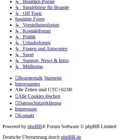
↳ Beamten-Poesie
↳ Singlebörse für Beamte
↳ Off Topic
Sonstige Foren
↳ Vorstellungsforum
↳ Kontaktforum
↳ Politik
↳ Urlaubsforum
↳ Fragen und Antworten
↳ Sport
↳ Support, News & Infos
↳ Mülltonne
Beamtentalk
Startseite
Interessantes
Alle Zeiten sind
UTC+02:00
Alle Cookies löschen
Datenschutzerklärung
Impressum
Kontakt
Powered by
phpBB
® Forum Software © phpBB Limited
Deutsche Übersetzung durch
phpBB.de