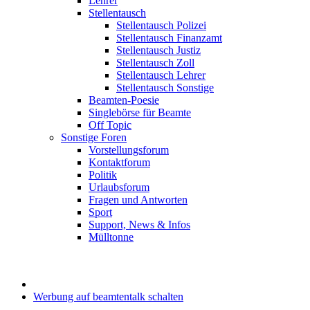
Lehrer
Stellentausch
Stellentausch Polizei
Stellentausch Finanzamt
Stellentausch Justiz
Stellentausch Zoll
Stellentausch Lehrer
Stellentausch Sonstige
Beamten-Poesie
Singlebörse für Beamte
Off Topic
Sonstige Foren
Vorstellungsforum
Kontaktforum
Politik
Urlaubsforum
Fragen und Antworten
Sport
Support, News & Infos
Mülltonne
Werbung auf beamtentalk schalten