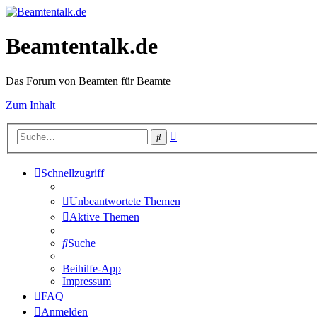
Beamtentalk.de
Das Forum von Beamten für Beamte
Zum Inhalt
Erweiterte
Suche
Suche
Schnellzugriff
Unbeantwortete Themen
Aktive Themen
Suche
Beihilfe-App
Impressum
FAQ
Anmelden