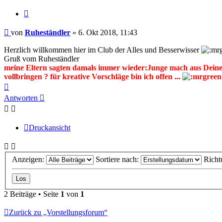
Zitieren
Beitrag
von
Ruheständler
»
6. Okt 2018, 11:43
Herzlich willkommen hier im Club der Alles und Besserwisser
Gruß vom Ruheständler
meine Eltern sagten damals immer wieder:Junge mach aus Deinem
vollbringen ? für kreative Vorschläge bin ich offen ...
Nach
oben
Antworten
Druckansicht
Anzeigen:
Sortiere nach:
Richt
2 Beiträge • Seite
1
von
1
Zurück zu „Vorstellungsforum“