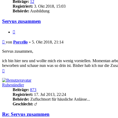
Beiträge:
12
Registriert:
3. Okt 2018, 15:03
Behörde:
Ausbildung
Servus zusammen
Zitieren
Beitrag
von
Porcello
»
5. Okt 2018, 21:14
Servus zusammen,
ich bin hier neu und wollte mich ein wenig vorstellen. Momentan arbe
beworben und schaue nun was so drin ist. Bisher hab ich nur die Zu
Nach
oben
Ruheständler
Beiträge:
873
Registriert:
17. Jul 2013, 22:24
Behörde:
Zufluchtsort für häusliche Anlässe...
Geschlecht:
Re: Servus zusammen