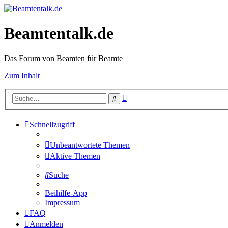
Beamtentalk.de
Das Forum von Beamten für Beamte
Zum Inhalt
Erweiterte
Suche
Suche
Schnellzugriff
Unbeantwortete Themen
Aktive Themen
Suche
Beihilfe-App
Impressum
FAQ
Anmelden