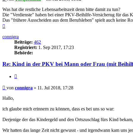
Was hat die restliche Lebensarbeitszeit denn bitte damit zu tun?
Die "Verdienste" haben bei einer PKV-Beihilfe-Versicherug für das 
Das "frühere Ausscheiden aus dem Berufsleben" spielt auch keine Rol
Nach
oben
connigra
Beiträge:
462
Registriert:
1. Sep 2017, 17:23
Behörde:
Re: Kind in der PKV bei Mann oder Frau (mit Beihilf
Zitieren
Beitrag
von
connigra
»
11. Jul 2018, 17:28
Hallo,
ich glaube mich erinnern zu können, dass es bei uns so war:
Derjenige der das Kindergeld und den Ortszuschlag fürs Kind bekam, 
Wir hatten das lange Zeit nicht gewusst - und irgendwann kam uns je