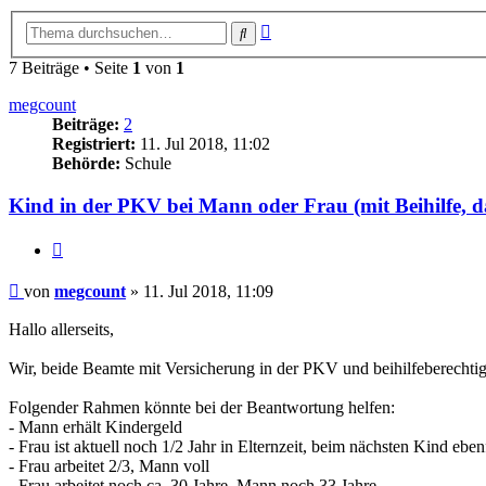
Erweiterte
Suche
Suche
7 Beiträge • Seite
1
von
1
megcount
Beiträge:
2
Registriert:
11. Jul 2018, 11:02
Behörde:
Schule
Kind in der PKV bei Mann oder Frau (mit Beihilfe, d
Zitieren
Beitrag
von
megcount
»
11. Jul 2018, 11:09
Hallo allerseits,
Wir, beide Beamte mit Versicherung in der PKV und beihilfeberechtig
Folgender Rahmen könnte bei der Beantwortung helfen:
- Mann erhält Kindergeld
- Frau ist aktuell noch 1/2 Jahr in Elternzeit, beim nächsten Kind ebe
- Frau arbeitet 2/3, Mann voll
- Frau arbeitet noch ca. 30 Jahre, Mann noch 33 Jahre