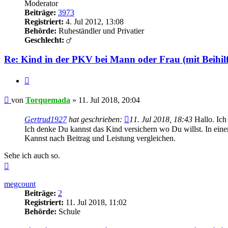
Moderator
Beiträge:
3973
Registriert:
4. Jul 2012, 13:08
Behörde:
Ruheständler und Privatier
Geschlecht:
Re: Kind in der PKV bei Mann oder Frau (mit Beihilf
Zitieren
Beitrag
von
Torquemada
»
11. Jul 2018, 20:04
Gertrud1927
hat geschrieben:
11. Jul 2018, 18:43
Hallo. Ich
Ich denke Du kannst das Kind versichern wo Du willst. In einem
Kannst nach Beitrag und Leistung vergleichen.
Sehe ich auch so.
Nach
oben
megcount
Beiträge:
2
Registriert:
11. Jul 2018, 11:02
Behörde:
Schule