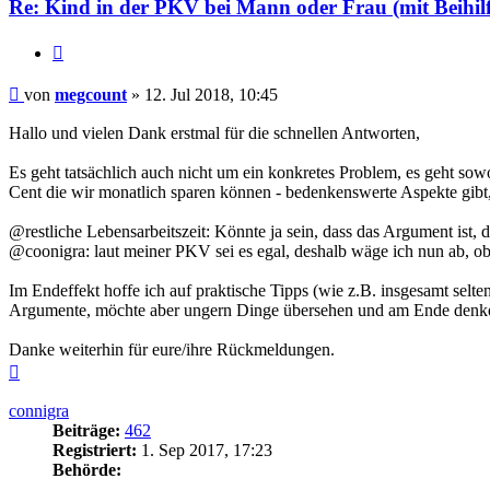
Re: Kind in der PKV bei Mann oder Frau (mit Beihilf
Zitieren
Beitrag
von
megcount
»
12. Jul 2018, 10:45
Hallo und vielen Dank erstmal für die schnellen Antworten,
Es geht tatsächlich auch nicht um ein konkretes Problem, es geht sowo
Cent die wir monatlich sparen können - bedenkenswerte Aspekte gibt,
@restliche Lebensarbeitszeit: Könnte ja sein, dass das Argument ist, das
@coonigra: laut meiner PKV sei es egal, deshalb wäge ich nun ab, ob
Im Endeffekt hoffe ich auf praktische Tipps (wie z.B. insgesamt selt
Argumente, möchte aber ungern Dinge übersehen und am Ende denken:
Danke weiterhin für eure/ihre Rückmeldungen.
Nach
oben
connigra
Beiträge:
462
Registriert:
1. Sep 2017, 17:23
Behörde: