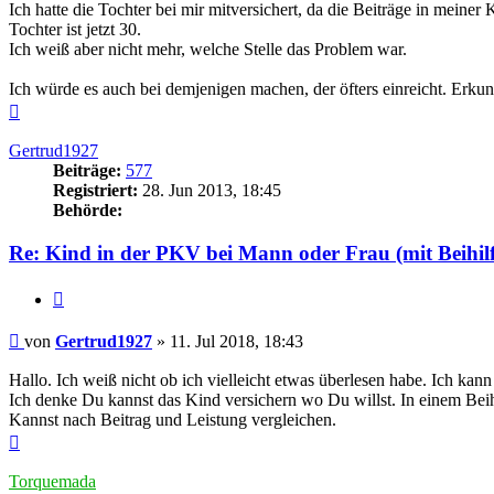
Ich hatte die Tochter bei mir mitversichert, da die Beiträge in meine
Tochter ist jetzt 30.
Ich weiß aber nicht mehr, welche Stelle das Problem war.
Ich würde es auch bei demjenigen machen, der öfters einreicht. Erkund
Nach
oben
Gertrud1927
Beiträge:
577
Registriert:
28. Jun 2013, 18:45
Behörde:
Re: Kind in der PKV bei Mann oder Frau (mit Beihilf
Zitieren
Beitrag
von
Gertrud1927
»
11. Jul 2018, 18:43
Hallo. Ich weiß nicht ob ich vielleicht etwas überlesen habe. Ich kan
Ich denke Du kannst das Kind versichern wo Du willst. In einem Beihi
Kannst nach Beitrag und Leistung vergleichen.
Nach
oben
Torquemada