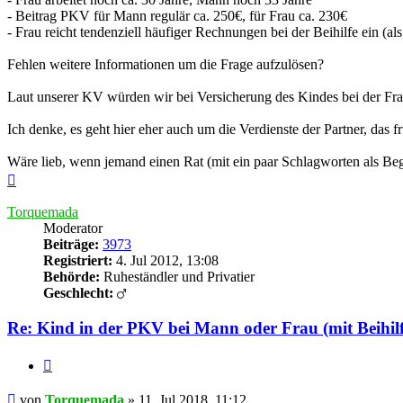
- Beitrag PKV für Mann regulär ca. 250€, für Frau ca. 230€
- Frau reicht tendenziell häufiger Rechnungen bei der Beihilfe ein (al
Fehlen weitere Informationen um die Frage aufzulösen?
Laut unserer KV würden wir bei Versicherung des Kindes bei der Frau
Ich denke, es geht hier eher auch um die Verdienste der Partner, d
Wäre lieb, wenn jemand einen Rat (mit ein paar Schlagworten als B
Nach
oben
Torquemada
Moderator
Beiträge:
3973
Registriert:
4. Jul 2012, 13:08
Behörde:
Ruheständler und Privatier
Geschlecht:
Re: Kind in der PKV bei Mann oder Frau (mit Beihilf
Zitieren
Beitrag
von
Torquemada
»
11. Jul 2018, 11:12