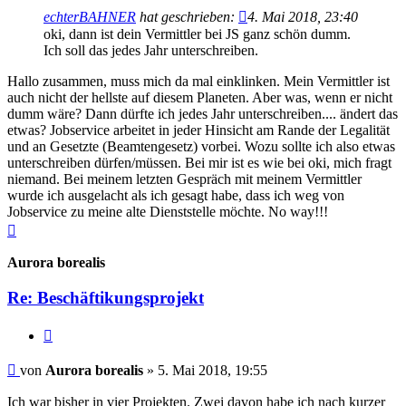
echterBAHNER
hat geschrieben:
4. Mai 2018, 23:40
oki, dann ist dein Vermittler bei JS ganz schön dumm.
Ich soll das jedes Jahr unterschreiben.
Hallo zusammen, muss mich da mal einklinken. Mein Vermittler ist
auch nicht der hellste auf diesem Planeten. Aber was, wenn er nicht
dumm wäre? Dann dürfte ich jedes Jahr unterschreiben.... ändert das
etwas? Jobservice arbeitet in jeder Hinsicht am Rande der Legalität
und an Gesetzte (Beamtengesetz) vorbei. Wozu sollte ich also etwas
unterschreiben dürfen/müssen. Bei mir ist es wie bei oki, mich fragt
niemand. Bei meinem letzten Gespräch mit meinem Vermittler
wurde ich ausgelacht als ich gesagt habe, dass ich weg von
Jobservice zu meine alte Dienststelle möchte. No way!!!
Nach
oben
Aurora borealis
Re: Beschäftikungsprojekt
Zitieren
Beitrag
von
Aurora borealis
»
5. Mai 2018, 19:55
Ich war bisher in vier Projekten. Zwei davon habe ich nach kurzer