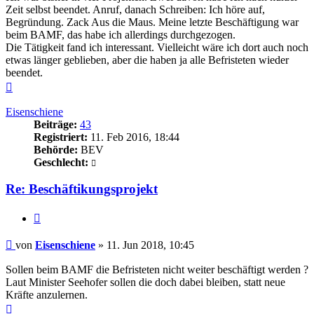
Zeit selbst beendet. Anruf, danach Schreiben: Ich höre auf,
Begründung. Zack Aus die Maus. Meine letzte Beschäftigung war
beim BAMF, das habe ich allerdings durchgezogen.
Die Tätigkeit fand ich interessant. Vielleicht wäre ich dort auch noch
etwas länger geblieben, aber die haben ja alle Befristeten wieder
beendet.
Nach
oben
Eisenschiene
Beiträge:
43
Registriert:
11. Feb 2016, 18:44
Behörde:
BEV
Geschlecht:
Re: Beschäftikungsprojekt
Zitieren
Beitrag
von
Eisenschiene
»
11. Jun 2018, 10:45
Sollen beim BAMF die Befristeten nicht weiter beschäftigt werden ?
Laut Minister Seehofer sollen die doch dabei bleiben, statt neue
Kräfte anzulernen.
Nach