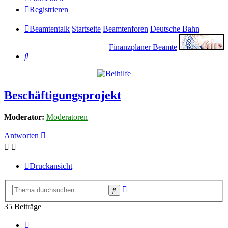
Registrieren
Beamtentalk
Startseite
Beamtenforen
Deutsche Bahn
Finanzplaner Beamte
Suche
Beschäftigungsprojekt
Moderator:
Moderatoren
Antworten
Druckansicht
Erweiterte
Suche
Suche
35 Beiträge
Vorherige