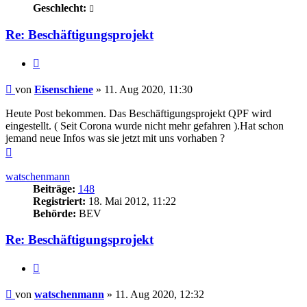
Geschlecht:
Re: Beschäftigungsprojekt
Zitieren
Beitrag
von
Eisenschiene
»
11. Aug 2020, 11:30
Heute Post bekommen. Das Beschäftigungsprojekt QPF wird
eingestellt. ( Seit Corona wurde nicht mehr gefahren ).Hat schon
jemand neue Infos was sie jetzt mit uns vorhaben ?
Nach
oben
watschenmann
Beiträge:
148
Registriert:
18. Mai 2012, 11:22
Behörde:
BEV
Re: Beschäftigungsprojekt
Zitieren
Beitrag
von
watschenmann
»
11. Aug 2020, 12:32