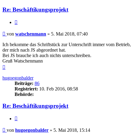
Re: Beschäftikungsprojekt
Zitieren
Beitrag
von
watschenmann
»
5. Mai 2018, 07:40
Ich bekomme das Schriftstück zur Unterschrift immer vom Betrieb,
der mich nach JS abgeordnet hat.
Bei JS brauche ich auch nichts unterschreiben.
Gruß Watschenmann
Nach
oben
hugoegonbalder
Beiträge:
86
Registriert:
10. Feb 2016, 08:58
Behörde:
Re: Beschäftikungsprojekt
Zitieren
Beitrag
von
hugoegonbalder
»
5. Mai 2018, 15:14