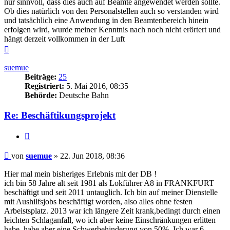
nur sinnvoll, dass dies auch auf Beamte angewendet werden sollte.
Ob dies natürlich von den Personalstellen auch so verstanden wird
und tatsächlich eine Anwendung in den Beamtenbereich hinein
erfolgen wird, wurde meiner Kenntnis nach noch nicht erörtert und
hängt derzeit vollkommen in der Luft
Nach
oben
suemue
Beiträge:
25
Registriert:
5. Mai 2016, 08:35
Behörde:
Deutsche Bahn
Re: Beschäftikungsprojekt
Zitieren
Beitrag
von
suemue
»
22. Jun 2018, 08:36
Hier mal mein bisheriges Erlebnis mit der DB !
ich bin 58 Jahre alt seit 1981 als Lokführer A8 in FRANKFURT
beschäftigt und seit 2011 untauglich. Ich bin auf meiner Dienstelle
mit Aushilfsjobs beschäftigt worden, also alles ohne festen
Arbeistsplatz. 2013 war ich längere Zeit krank,bedingt durch einen
leichten Schlaganfall, wo ich aber keine Einschränkungen erlitten
habe, habe aber eine Schwerbehinderung von 50%. Ich war 6