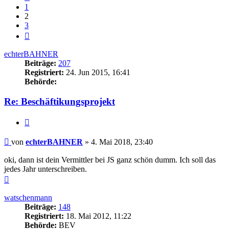
1
2
3
Nächste
echterBAHNER
Beiträge:
207
Registriert:
24. Jun 2015, 16:41
Behörde:
Re: Beschäftikungsprojekt
Zitieren
Beitrag
von
echterBAHNER
»
4. Mai 2018, 23:40
oki, dann ist dein Vermittler bei JS ganz schön dumm. Ich soll das
jedes Jahr unterschreiben.
Nach
oben
watschenmann
Beiträge:
148
Registriert:
18. Mai 2012, 11:22
Behörde:
BEV