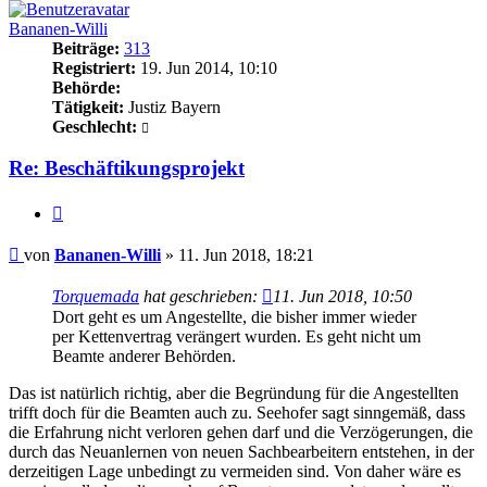
Bananen-Willi
Beiträge:
313
Registriert:
19. Jun 2014, 10:10
Behörde:
Tätigkeit:
Justiz Bayern
Geschlecht:
Re: Beschäftikungsprojekt
Zitieren
Beitrag
von
Bananen-Willi
»
11. Jun 2018, 18:21
Torquemada
hat geschrieben:
11. Jun 2018, 10:50
Dort geht es um Angestellte, die bisher immer wieder
per Kettenvertrag verängert wurden. Es geht nicht um
Beamte anderer Behörden.
Das ist natürlich richtig, aber die Begründung für die Angestellten
trifft doch für die Beamten auch zu. Seehofer sagt sinngemäß, dass
die Erfahrung nicht verloren gehen darf und die Verzögerungen, die
durch das Neuanlernen von neuen Sachbearbeitern entstehen, in der
derzeitigen Lage unbedingt zu vermeiden sind. Von daher wäre es