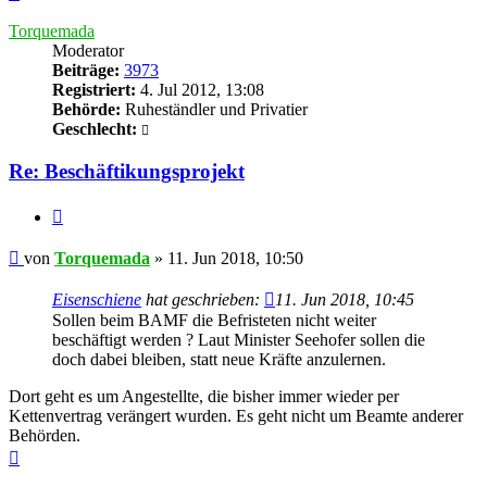
oben
Torquemada
Moderator
Beiträge:
3973
Registriert:
4. Jul 2012, 13:08
Behörde:
Ruheständler und Privatier
Geschlecht:
Re: Beschäftikungsprojekt
Zitieren
Beitrag
von
Torquemada
»
11. Jun 2018, 10:50
Eisenschiene
hat geschrieben:
11. Jun 2018, 10:45
Sollen beim BAMF die Befristeten nicht weiter
beschäftigt werden ? Laut Minister Seehofer sollen die
doch dabei bleiben, statt neue Kräfte anzulernen.
Dort geht es um Angestellte, die bisher immer wieder per
Kettenvertrag verängert wurden. Es geht nicht um Beamte anderer
Behörden.
Nach
oben