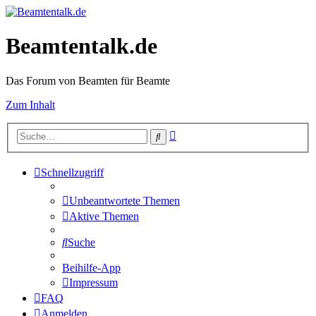
Beamtentalk.de
Das Forum von Beamten für Beamte
Zum Inhalt
Erweiterte
Suche
Suche
Schnellzugriff
Unbeantwortete Themen
Aktive Themen
Suche
Beihilfe-App
Impressum
FAQ
Anmelden