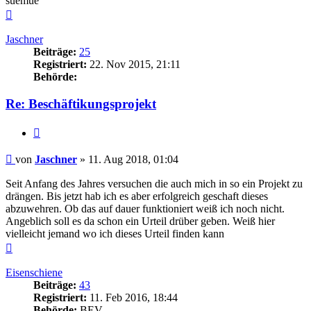
suemue
Nach
oben
Jaschner
Beiträge:
25
Registriert:
22. Nov 2015, 21:11
Behörde:
Re: Beschäftikungsprojekt
Zitieren
Beitrag
von
Jaschner
»
11. Aug 2018, 01:04
Seit Anfang des Jahres versuchen die auch mich in so ein Projekt zu
drängen. Bis jetzt hab ich es aber erfolgreich geschaft dieses
abzuwehren. Ob das auf dauer funktioniert weiß ich noch nicht.
Angeblich soll es da schon ein Urteil drüber geben. Weiß hier
vielleicht jemand wo ich dieses Urteil finden kann
Nach
oben
Eisenschiene
Beiträge:
43
Registriert:
11. Feb 2016, 18:44
Behörde:
BEV