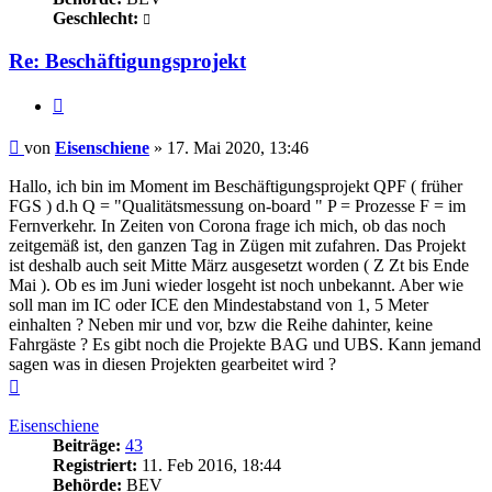
Geschlecht:
Re: Beschäftigungsprojekt
Zitieren
Beitrag
von
Eisenschiene
»
17. Mai 2020, 13:46
Hallo, ich bin im Moment im Beschäftigungsprojekt QPF ( früher
FGS ) d.h Q = "Qualitätsmessung on-board " P = Prozesse F = im
Fernverkehr. In Zeiten von Corona frage ich mich, ob das noch
zeitgemäß ist, den ganzen Tag in Zügen mit zufahren. Das Projekt
ist deshalb auch seit Mitte März ausgesetzt worden ( Z Zt bis Ende
Mai ). Ob es im Juni wieder losgeht ist noch unbekannt. Aber wie
soll man im IC oder ICE den Mindestabstand von 1, 5 Meter
einhalten ? Neben mir und vor, bzw die Reihe dahinter, keine
Fahrgäste ? Es gibt noch die Projekte BAG und UBS. Kann jemand
sagen was in diesen Projekten gearbeitet wird ?
Nach
oben
Eisenschiene
Beiträge:
43
Registriert:
11. Feb 2016, 18:44
Behörde:
BEV