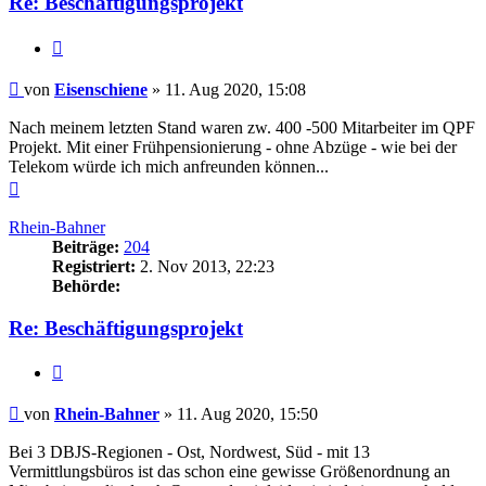
Re: Beschäftigungsprojekt
Zitieren
Beitrag
von
Eisenschiene
»
11. Aug 2020, 15:08
Nach meinem letzten Stand waren zw. 400 -500 Mitarbeiter im QPF
Projekt. Mit einer Frühpensionierung - ohne Abzüge - wie bei der
Telekom würde ich mich anfreunden können...
Nach
oben
Rhein-Bahner
Beiträge:
204
Registriert:
2. Nov 2013, 22:23
Behörde:
Re: Beschäftigungsprojekt
Zitieren
Beitrag
von
Rhein-Bahner
»
11. Aug 2020, 15:50
Bei 3 DBJS-Regionen - Ost, Nordwest, Süd - mit 13
Vermittlungsbüros ist das schon eine gewisse Größenordnung an