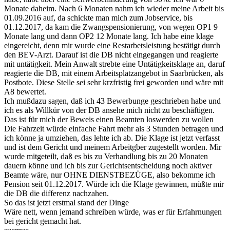
Monate daheim. Nach 6 Monaten nahm ich wieder meine Arbeit bis
01.09.2016 auf, da schickte man mich zum Jobservice, bis
01.12.2017, da kam die Zwangspensionierung, von wegen OP1 9
Monate lang und dann OP2 12 Monate lang. Ich habe eine klage
eingereicht, denn mir wurde eine Restarbetsleistung bestätigt durch
den BEV-Arzt. Darauf ist die DB nicht eingegangen und reagierte
mit untätigkeit. Mein Anwalt strebte eine Untätigkeitsklage an, daruf
reagierte die DB, mit einem Arbeitsplatzangebot in Saarbrücken, als
Postbote. Diese Stelle sei sehr krzfristig frei geworden und wäre mit
A8 bewertet.
Ich mußdazu sagen, daß ich 43 Bewerbunge geschrieben habe und
ich es als Willkür von der DB ansehe mich nicht zu beschäftigen.
Das ist für mich der Beweis einen Beamten loswerden zu wollen
Die Fahrzeit würde einfache Fahrt mehr als 3 Stunden betragen und
ich könne ja umziehen, das lehte ich ab. Die Klage ist jetzt verfasst
und ist dem Gericht und meinem Arbeitgber zugestellt worden. Mir
wurde mitgeteilt, daß es bis zu Verhandlung bis zu 20 Monaten
dauern könne und ich bis zur Gerichtsentscheidung noch aktiver
Beamte wäre, nur OHNE DIENSTBEZÜGE, also bekomme ich
Pension seit 01.12.2017. Würde ich die Klage gewinnen, müßte mir
die DB die differenz nachzahen.
So das ist jetzt erstmal stand der Dinge
Wäre nett, wenn jemand schreiben würde, was er für Erfahrnungen
bei gericht gemacht hat.