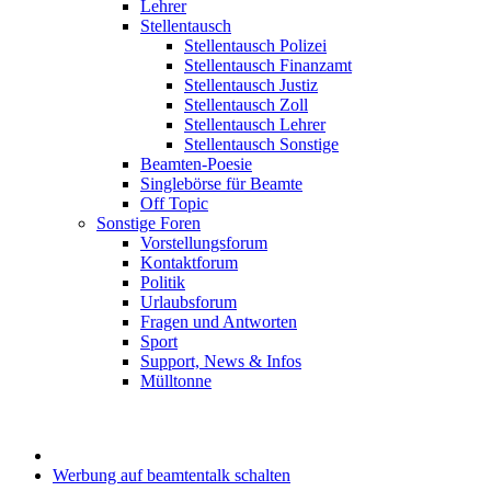
Lehrer
Stellentausch
Stellentausch Polizei
Stellentausch Finanzamt
Stellentausch Justiz
Stellentausch Zoll
Stellentausch Lehrer
Stellentausch Sonstige
Beamten-Poesie
Singlebörse für Beamte
Off Topic
Sonstige Foren
Vorstellungsforum
Kontaktforum
Politik
Urlaubsforum
Fragen und Antworten
Sport
Support, News & Infos
Mülltonne
Werbung auf beamtentalk schalten