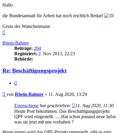
Hallo
die Bundesanstalt für Arbeit hat noch reichlich Bedarf
Gruss der Watschenmann
Nach
oben
Rhein-Bahner
Beiträge:
204
Registriert:
2. Nov 2013, 22:23
Behörde:
Re: Beschäftigungsprojekt
Zitieren
Beitrag
von
Rhein-Bahner
»
11. Aug 2020, 13:29
Eisenschiene
hat geschrieben:
11. Aug 2020, 11:30
Heute Post bekommen. Das Beschäftigungsprojekt
QPF wird eingestellt. .....Hat schon jemand neue Infos
was sie jetzt mit uns vorhaben ?
Wann genau wird das QPF-Projekt eingestellt, gibt es eine