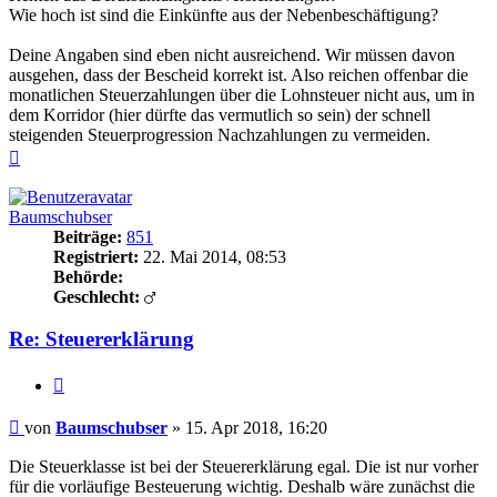
Wie hoch ist sind die Einkünfte aus der Nebenbeschäftigung?
Deine Angaben sind eben nicht ausreichend. Wir müssen davon
ausgehen, dass der Bescheid korrekt ist. Also reichen offenbar die
monatlichen Steuerzahlungen über die Lohnsteuer nicht aus, um in
dem Korridor (hier dürfte das vermutlich so sein) der schnell
steigenden Steuerprogression Nachzahlungen zu vermeiden.
Nach
oben
Baumschubser
Beiträge:
851
Registriert:
22. Mai 2014, 08:53
Behörde:
Geschlecht:
Re: Steuererklärung
Zitieren
Beitrag
von
Baumschubser
»
15. Apr 2018, 16:20
Die Steuerklasse ist bei der Steuererklärung egal. Die ist nur vorher
für die vorläufige Besteuerung wichtig. Deshalb wäre zunächst die