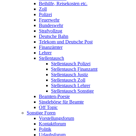
Beihilfe, Reisekosten etc.
Zoll
Polizei
Feuerwehr
Bundeswehr
Strafvollzug
Deutsche Bahn
Telekom und Deutsche Post
Finanzämter
Lehrer
Stellentausch
Stellentausch Polizei
Stellentausch Finanzamt
Stellentausch Justiz
Stellentausch Zoll
Stellentausch Lehrer
Stellentausch Sonstige
Beamten-Poesie
Singlebörse für Beamte
Off Topic
Sonstige Foren
Vorstellungsforum
Kontaktforum
Politik
Urlaubsforum