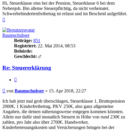
Hi, Steuerklasse eins bei der Pension, Steuerklasse 6 bei dem
Nebenjob. Bin alleine Steuerpflichtig, da nicht verheiratet.
Schwerbehindertenfreibetrag ist erfasst und im Bescheid aufgeführt.
Nach
oben
Baumschubser
Beiträge:
851
Registriert:
22. Mai 2014, 08:53
Behörde:
Geschlecht:
Re: Steuererklärung
Zitieren
Beitrag
von
Baumschubser
»
15. Apr 2018, 22:27
Ich hab jetzt mal grob überschlagen, Steuerklasse 1, Bruttopension
2000€, 1 Kinderfreibetrag, PKV 250€, also ganz allgemeine
Angaben, die deinen näherungsweise entgegen kommen könnten.
Allein nur dafür sind monatlich Steuern in Höhe von rund 230€ zu
zahlen, pro Jahr also über 2700€. Handwerker,
Kinderbetreuungskosten und Versicherungen bringen bei der