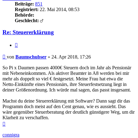
Beiträge:
851
Registriert:
22. Mai 2014, 08:53
Behörde:
Geschlecht:
Re: Steuererklärung
Zitieren
Beitrag
von
Baumschubser
»
24. Apr 2018, 17:26
So Pi x Daumen passen 4000€ Steuern doch im Jahr als Pensionär
mit Nebeneinkommen. Als aktiver Beamter in A8 werden bei mir
mehr als doppelt so viel € festgesetzt. Meine Frau hat etwa die
Netto-Einkünfte eines Pensionärs, ihre Steuerfestsetzung liegt in
deiner Größenordnung. Ich würde mal sagen, das passt insgesamt.
Machst du deine Steuererklärung mit Software? Dann sagt dir das
Programm doch meist auf den Cent genau, wie es aussieht. Das
wäre gegenüber Steuerberatung der deutlich günstigere Weg, um dir
Klarheit zu verschaffen.
Nach
oben
connigra