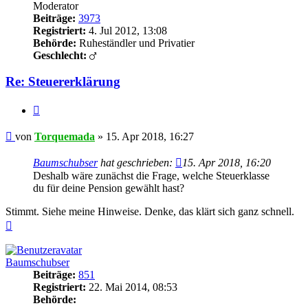
Moderator
Beiträge:
3973
Registriert:
4. Jul 2012, 13:08
Behörde:
Ruheständler und Privatier
Geschlecht:
Re: Steuererklärung
Zitieren
Beitrag
von
Torquemada
»
15. Apr 2018, 16:27
Baumschubser
hat geschrieben:
15. Apr 2018, 16:20
Deshalb wäre zunächst die Frage, welche Steuerklasse
du für deine Pension gewählt hast?
Stimmt. Siehe meine Hinweise. Denke, das klärt sich ganz schnell.
Nach
oben
Baumschubser
Beiträge:
851
Registriert:
22. Mai 2014, 08:53
Behörde: