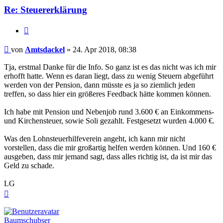
Re: Steuererklärung
Zitieren
Beitrag
von
Amtsdackel
»
24. Apr 2018, 08:38
Tja, erstmal Danke für die Info. So ganz ist es das nicht was ich mir
erhofft hatte. Wenn es daran liegt, dass zu wenig Steuern abgeführt
werden von der Pension, dann müsste es ja so ziemlich jeden
treffen, so dass hier ein größeres Feedback hätte kommen können.
Ich habe mit Pension und Nebenjob rund 3.600 € an Einkommens-
und Kirchensteuer, sowie Soli gezahlt. Festgesetzt wurden 4.000 €.
Was den Lohnsteuerhilfeverein angeht, ich kann mir nicht
vorstellen, dass die mir großartig helfen werden können. Und 160 €
ausgeben, dass mir jemand sagt, dass alles richtig ist, da ist mir das
Geld zu schade.
LG
Nach
oben
Baumschubser