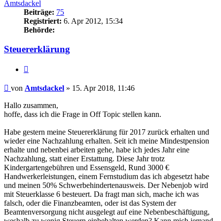
Amtsdackel
Beiträge:
75
Registriert:
6. Apr 2012, 15:34
Behörde:
Steuererklärung
Zitieren
Beitrag
von
Amtsdackel
»
15. Apr 2018, 11:46
Hallo zusammen,
hoffe, dass ich die Frage in Off Topic stellen kann.
Habe gestern meine Steuererklärung für 2017 zurück erhalten und
wieder eine Nachzahlung erhalten. Seit ich meine Mindestpension
erhalte und nebenbei arbeiten gehe, habe ich jedes Jahr eine
Nachzahlung, statt einer Erstattung. Diese Jahr trotz
Kindergartengebühren und Essensgeld, Rund 3000 €
Handwerkerleistungen, einem Fernstudium das ich abgesetzt habe
und meinen 50% Schwerbehindertenausweis. Der Nebenjob wird
mit Steuerklasse 6 besteuert. Da fragt man sich, mache ich was
falsch, oder die Finanzbeamten, oder ist das System der
Beamtenversorgung nicht ausgelegt auf eine Nebenbeschäftigung,
weshalb zu wenig Steuern einbehalten werden? Kann mich jemand