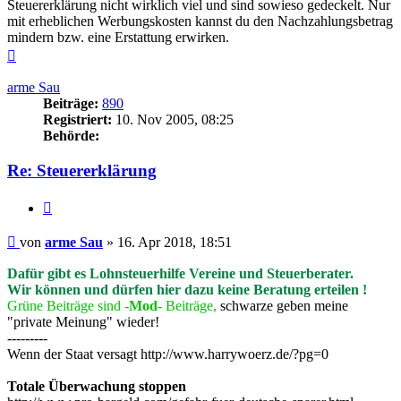
Steuererklärung nicht wirklich viel und sind sowieso gedeckelt. Nur
mit erheblichen Werbungskosten kannst du den Nachzahlungsbetrag
mindern bzw. eine Erstattung erwirken.
Nach
oben
arme Sau
Beiträge:
890
Registriert:
10. Nov 2005, 08:25
Behörde:
Re: Steuererklärung
Zitieren
Beitrag
von
arme Sau
»
16. Apr 2018, 18:51
Dafür gibt es Lohnsteuerhilfe Vereine und Steuerberater.
Wir können und dürfen hier dazu keine Beratung erteilen !
Grüne Beiträge sind -
Mod
- Beiträge,
schwarze geben meine
"private Meinung" wieder!
---------
Wenn der Staat versagt http://www.harrywoerz.de/?pg=0
Totale Überwachung stoppen