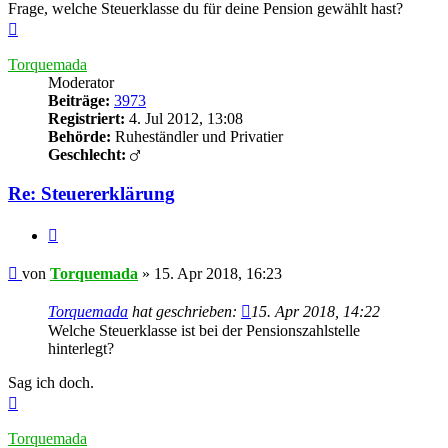
Frage, welche Steuerklasse du für deine Pension gewählt hast?
Nach
oben
Torquemada
Moderator
Beiträge:
3973
Registriert:
4. Jul 2012, 13:08
Behörde:
Ruheständler und Privatier
Geschlecht:
Re: Steuererklärung
Zitieren
Beitrag
von
Torquemada
»
15. Apr 2018, 16:23
Torquemada
hat geschrieben:
15. Apr 2018, 14:22
Welche Steuerklasse ist bei der Pensionszahlstelle
hinterlegt?
Sag ich doch.
Nach
oben
Torquemada