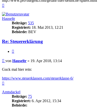
http://www.pro-bargeld.com/gefahr-fuer-deutsche-sparer.html
Nach
oben
Hauseltr
Beiträge:
535
Registriert:
18. Mai 2013, 12:21
Behörde:
BEV
Re: Steuererklärung
Zitieren
Beitrag
von
Hauseltr
»
19. Apr 2018, 13:14
Guck mal hier rein:
https://www.steuerklassen.com/steuerklasse-6/
Nach
oben
Amtsdackel
Beiträge:
75
Registriert:
6. Apr 2012, 15:34
Behörde: