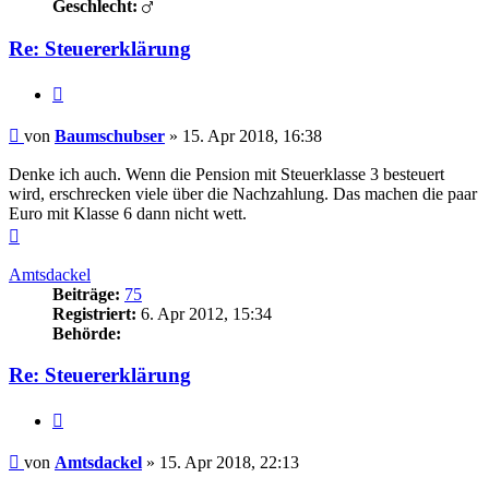
Geschlecht:
Re: Steuererklärung
Zitieren
Beitrag
von
Baumschubser
»
15. Apr 2018, 16:38
Denke ich auch. Wenn die Pension mit Steuerklasse 3 besteuert
wird, erschrecken viele über die Nachzahlung. Das machen die paar
Euro mit Klasse 6 dann nicht wett.
Nach
oben
Amtsdackel
Beiträge:
75
Registriert:
6. Apr 2012, 15:34
Behörde:
Re: Steuererklärung
Zitieren
Beitrag
von
Amtsdackel
»
15. Apr 2018, 22:13