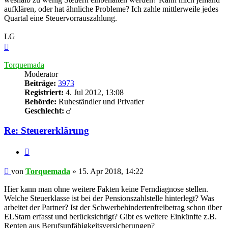
aufklären, oder hat ähnliche Probleme? Ich zahle mittlerweile jedes
Quartal eine Steuervorrauszahlung.
LG
Nach
oben
Torquemada
Moderator
Beiträge:
3973
Registriert:
4. Jul 2012, 13:08
Behörde:
Ruheständler und Privatier
Geschlecht:
Re: Steuererklärung
Zitieren
Beitrag
von
Torquemada
»
15. Apr 2018, 14:22
Hier kann man ohne weitere Fakten keine Ferndiagnose stellen.
Welche Steuerklasse ist bei der Pensionszahlstelle hinterlegt? Was
arbeitet der Partner? Ist der Schwerbehindertenfreibetrag schon über
ELStam erfasst und berücksichtigt? Gibt es weitere Einkünfte z.B.
Renten aus Berufsunfähigkeitsversicherungen?