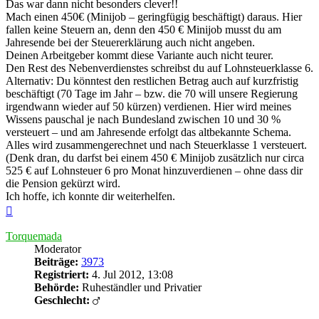
Das war dann nicht besonders clever!!
Mach einen 450€ (Minijob – geringfügig beschäftigt) daraus. Hier
fallen keine Steuern an, denn den 450 € Minijob musst du am
Jahresende bei der Steuererklärung auch nicht angeben.
Deinen Arbeitgeber kommt diese Variante auch nicht teurer.
Den Rest des Nebenverdienstes schreibst du auf Lohnsteuerklasse 6.
Alternativ: Du könntest den restlichen Betrag auch auf kurzfristig
beschäftigt (70 Tage im Jahr – bzw. die 70 will unsere Regierung
irgendwann wieder auf 50 kürzen) verdienen. Hier wird meines
Wissens pauschal je nach Bundesland zwischen 10 und 30 %
versteuert – und am Jahresende erfolgt das altbekannte Schema.
Alles wird zusammengerechnet und nach Steuerklasse 1 versteuert.
(Denk dran, du darfst bei einem 450 € Minijob zusätzlich nur circa
525 € auf Lohnsteuer 6 pro Monat hinzuverdienen – ohne dass dir
die Pension gekürzt wird.
Ich hoffe, ich konnte dir weiterhelfen.
Nach
oben
Torquemada
Moderator
Beiträge:
3973
Registriert:
4. Jul 2012, 13:08
Behörde:
Ruheständler und Privatier
Geschlecht: