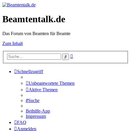
Beamtentalk.de
Das Forum von Beamten für Beamte
Zum Inhalt
Erweiterte
Suche
Suche
Schnellzugriff
Unbeantwortete Themen
Aktive Themen
Suche
Beihilfe-App
Impressum
FAQ
Anmelden