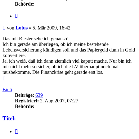
Behörde:
Zitieren
Beitrag
von
Lotus
»
5. Mär 2009, 16:42
Das mit Riester sehe ich genauso!
Ich bin gerade am überlegen, ob ich meine bestehende
Lebensversicherung kündigen soll und das Papiergeld dann in Gold
konvertiere.
Ja, ich weiß, daß ich dann ziemlich viel kaputt mache. Nur bin ich
mir nicht mehr so sicher, ob ich die LV überhaupt noch mal
rausbekomme. Die Finanzkrise geht gerade erst los.
Nach
oben
Binö
Beiträge:
639
Registriert:
2. Aug 2007, 07:27
Behörde:
Titel:
Zitieren