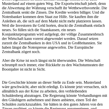
Musterland auf einem guten Weg. Die Exportwirtschaft jubelt, denn
die Abwertung der Währung verschafft ihr Wettbewerbsvorteile. Die
Zentralbank senkt die Zinsen. Die Kredite werden billiger. Und die
Notenbanker kommen dem Staat zur Hilfe. Sie kauften ihm die
Anleihen ab, die sich auf dem Markt nicht mehr platzieren lassen.
Weil die Investoren ihr Geld horten, druckt die Zentralbank einfach
neues. So füllen sich die Staatskassen, ein neues
Konjunkturprogramm wird aufgelegt, der völlige Zusammenbruch
der Wirtschaft kann vorerst abgewendet werden. Darauf setzen
zurzeit die Zentralbanken in den USA und in Großbritannien. Sie
haben längst die Notenpresse angeworfen. Die Europäische
Zentralbank zögert noch.
Aber die Krise ist noch längst nicht überwunden. Die Wirtschaft
schrumpft noch immer, eine Rückkehr zu den Wachstumsraten der
Boomjahre ist nicht in Sicht.
Die Geschichte könnte an dieser Stelle zu Ende sein. Musterland
wäre geschwächt, aber nicht erledigt. Es könnte jetzt versuchen, sich
allmählich aus der Krise zu arbeiten, den verbleibenden
Schuldenberg abzutragen. Die Regierung könnte Verhandlungen mit
den Gläubigern aufnehmen und ihnen anbieten, einen Teil der
Schulden zurückzuzahlen. Sie hätten in den guten Jahren von den
Zinsen profitiert, so könnte die Regierung argumentieren, und