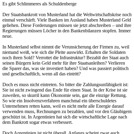
Es gibt Schlimmeres als Schuldenberge
Der Staatsbankrott von Musterland hat die Weltwirtschaftskrise noch
einmal verschärft. Viele Banken im Ausland haben Musterland Geld
geliehen. Diese Forderungen müssen sie jetzt abschreiben – und ihre
Regierungen müssen Löcher in den Bankenbilanzen stopfen. Immer
neue.
In Musterland selbst nimmt die Verunsicherung der Firmen zu, weil
niemand weiß, wie sich die Pleite auswirkt. Erhalten die Soldaten
noch ihren Sold? Verrottet die Infrastruktur? Bezahlt der Staat auch
seinen Bürgern kein Geld mehr für ihre Staatsanleihen? Verlieren
die Sparer das, was sie investiert haben? Und was passiert politisch
und gesellschaftlich, wenn all das eintritt?
Doch es muss nicht eintreten. So bitter die Zahlungsunfähigkeit ist:
Sie ist nicht zwingend das Ende für einen Staat. In der Krise ist sie
zuweilen, so skurril kann Ökonomie sein, gar die einzige Rettung.
So wie ein Insolvenzverfahren manchmal ein überschuldetes
Unternehmen retten kann, weil es nicht mehr alle Energie darauf
verwenden muss, Rechnungen zu bezahlen, und vor den Gläubigern
geschützt ist. In Argentinien hat sich die wirtschaftliche Lage nach
dem Bankrott sogar etwas verbessert.
Doch Argentinien ist nicht überall. Anfangs scheint zwar auch