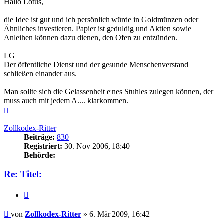
Hallo Lotus,
die Idee ist gut und ich persönlich würde in Goldmünzen oder
Ähnliches investieren. Papier ist geduldig und Aktien sowie
Anleihen können dazu dienen, den Ofen zu entzünden.
LG
Der öffentliche Dienst und der gesunde Menschenverstand
schließen einander aus.
Man sollte sich die Gelassenheit eines Stuhles zulegen können, der
muss auch mit jedem A.... klarkommen.
Nach
oben
Zollkodex-Ritter
Beiträge:
830
Registriert:
30. Nov 2006, 18:40
Behörde:
Re: Titel:
Zitieren
Beitrag
von
Zollkodex-Ritter
»
6. Mär 2009, 16:42