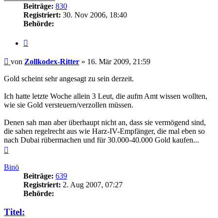
Beiträge:
830
Registriert:
30. Nov 2006, 18:40
Behörde:
Zitieren
Beitrag
von
Zollkodex-Ritter
»
16. Mär 2009, 21:59
Gold scheint sehr angesagt zu sein derzeit.
Ich hatte letzte Woche allein 3 Leut, die aufm Amt wissen wollten,
wie sie Gold versteuern/verzollen müssen.
Denen sah man aber überhaupt nicht an, dass sie vermögend sind,
die sahen regelrecht aus wie Harz-IV-Empfänger, die mal eben so
nach Dubai rübermachen und für 30.000-40.000 Gold kaufen...
Nach
oben
Binö
Beiträge:
639
Registriert:
2. Aug 2007, 07:27
Behörde:
Titel: