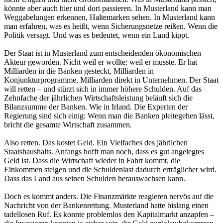
könnte aber auch hier und dort passieren. In Musterland kann man
Weggabelungen erkennen, Haltemarken sehen. In Musterland kann
man erfahren, was es heißt, wenn Sicherungsnetze reißen. Wenn die
Politik versagt. Und was es bedeutet, wenn ein Land kippt.
Der Staat ist in Musterland zum entscheidenden ökonomischen
Akteur geworden. Nicht weil er wollte: weil er musste. Er hat
Milliarden in die Banken gesteckt, Milliarden in
Konjunkturprogramme, Milliarden direkt in Unternehmen. Der Staat
will retten – und stürzt sich in immer höhere Schulden. Auf das
Zehnfache der jährlichen Wirtschaftsleistung beläuft sich die
Bilanzsumme der Banken. Wie in Irland. Die Experten der
Regierung sind sich einig: Wenn man die Banken pleitegehen lässt,
bricht die gesamte Wirtschaft zusammen.
Also retten. Das kostet Geld. Ein Vielfaches des jährlichen
Staatshaushalts. Anfangs hofft man noch, dass es gut angelegtes
Geld ist. Dass die Wirtschaft wieder in Fahrt kommt, die
Einkommen steigen und die Schuldenlast dadurch erträglicher wird.
Dass das Land aus seinen Schulden herauswachsen kann.
Doch es kommt anders. Die Finanzmärkte reagieren nervös auf die
Nachricht von der Bankenrettung. Musterland hatte bislang einen
tadellosen Ruf. Es konnte problemlos den Kapitalmarkt anzapfen –