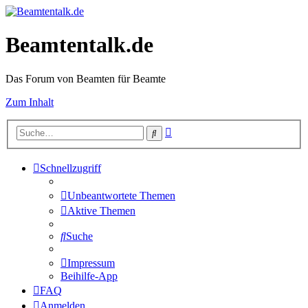
Beamtentalk.de
Das Forum von Beamten für Beamte
Zum Inhalt
Erweiterte
Suche
Suche
Schnellzugriff
Unbeantwortete Themen
Aktive Themen
Suche
Impressum
Beihilfe-App
FAQ
Anmelden