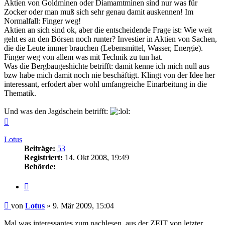
Aktien von Goldminen oder Diamamtminen sind nur was für
Zocker oder man muß sich sehr genau damit auskennen! Im
Normalfall: Finger weg!
Aktien an sich sind ok, aber die entscheidende Frage ist: Wie weit
geht es an den Börsen noch runter? Investier in Aktien von Sachen,
die die Leute immer brauchen (Lebensmittel, Wasser, Energie).
Finger weg von allem was mit Technik zu tun hat.
Was die Bergbaugeshichte betrifft: damit kenne ich mich null aus
bzw habe mich damit noch nie beschäftigt. Klingt von der Idee her
interessant, erfodert aber wohl umfangreiche Einarbeitung in die
Thematik.
Und was den Jagdschein betrifft:
Nach
oben
Lotus
Beiträge:
53
Registriert:
14. Okt 2008, 19:49
Behörde:
Zitieren
Beitrag
von
Lotus
»
9. Mär 2009, 15:04
Mal was interessantes zum nachlesen, aus der ZEIT von letzter