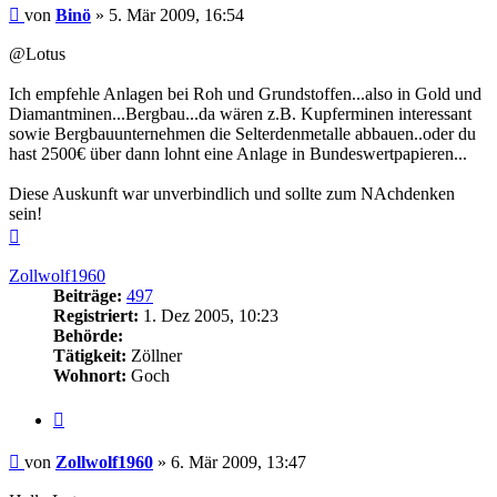
Beitrag
von
Binö
»
5. Mär 2009, 16:54
@Lotus
Ich empfehle Anlagen bei Roh und Grundstoffen...also in Gold und
Diamantminen...Bergbau...da wären z.B. Kupferminen interessant
sowie Bergbauunternehmen die Selterdenmetalle abbauen..oder du
hast 2500€ über dann lohnt eine Anlage in Bundeswertpapieren...
Diese Auskunft war unverbindlich und sollte zum NAchdenken
sein!
Nach
oben
Zollwolf1960
Beiträge:
497
Registriert:
1. Dez 2005, 10:23
Behörde:
Tätigkeit:
Zöllner
Wohnort:
Goch
Zitieren
Beitrag
von
Zollwolf1960
»
6. Mär 2009, 13:47