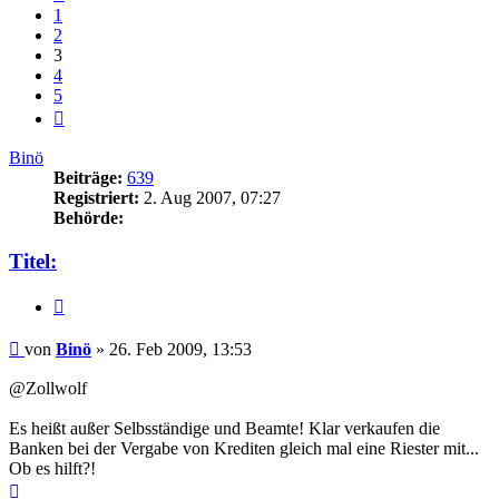
1
2
3
4
5
Nächste
Binö
Beiträge:
639
Registriert:
2. Aug 2007, 07:27
Behörde:
Titel:
Zitieren
Beitrag
von
Binö
»
26. Feb 2009, 13:53
@Zollwolf
Es heißt außer Selbsständige und Beamte! Klar verkaufen die
Banken bei der Vergabe von Krediten gleich mal eine Riester mit...
Ob es hilft?!
Nach