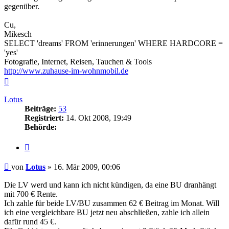
gegenüber.
Cu,
Mikesch
SELECT 'dreams' FROM 'erinnerungen' WHERE HARDCORE =
'yes'
Fotografie, Internet, Reisen, Tauchen & Tools
http://www.zuhause-im-wohnmobil.de
Nach
oben
Lotus
Beiträge:
53
Registriert:
14. Okt 2008, 19:49
Behörde:
Zitieren
Beitrag
von
Lotus
»
16. Mär 2009, 00:06
Die LV werd und kann ich nicht kündigen, da eine BU dranhängt
mit 700 € Rente.
Ich zahle für beide LV/BU zusammen 62 € Beitrag im Monat. Will
ich eine vergleichbare BU jetzt neu abschließen, zahle ich allein
dafür rund 45 €.