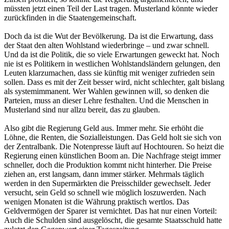
müssten jetzt einen Teil der Last tragen. Musterland könnte wieder
zurückfinden in die Staatengemeinschaft.
Doch da ist die Wut der Bevölkerung. Da ist die Erwartung, dass
der Staat den alten Wohlstand wiederbringe – und zwar schnell.
Und da ist die Politik, die so viele Erwartungen geweckt hat. Noch
nie ist es Politikern in westlichen Wohlstandsländern gelungen, den
Leuten klarzumachen, dass sie künftig mit weniger zufrieden sein
sollen. Dass es mit der Zeit besser wird, nicht schlechter, galt bislang
als systemimmanent. Wer Wahlen gewinnen will, so denken die
Parteien, muss an dieser Lehre festhalten. Und die Menschen in
Musterland sind nur allzu bereit, das zu glauben.
Also gibt die Regierung Geld aus. Immer mehr. Sie erhöht die
Löhne, die Renten, die Sozialleistungen. Das Geld holt sie sich von
der Zentralbank. Die Notenpresse läuft auf Hochtouren. So heizt die
Regierung einen künstlichen Boom an. Die Nachfrage steigt immer
schneller, doch die Produktion kommt nicht hinterher. Die Preise
ziehen an, erst langsam, dann immer stärker. Mehrmals täglich
werden in den Supermärkten die Preisschilder gewechselt. Jeder
versucht, sein Geld so schnell wie möglich loszuwerden. Nach
wenigen Monaten ist die Währung praktisch wertlos. Das
Geldvermögen der Sparer ist vernichtet. Das hat nur einen Vorteil:
Auch die Schulden sind ausgelöscht, die gesamte Staatsschuld hatte