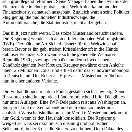
sich grundlegend reformiert. Seine Manager haben die Dynamik der
Finanzmärkte in einer globalisierten Welt früh erkannt und den
Finanzsektor systematisch ausgebaut. Zugleich waren seine Politiker
klug genug, die traditionellen Industriezweige, die
Automobilbranche, die Stahlindustrie, nicht aufzugeben.
Das hilft jetzt nicht weiter. Das stolze Musterland braucht andere.
Die Regierung wendet sich an den Internationalen Währungsfonds
(IWF). Der hält eine Art Sicherheitsnetz für die Weltwirtschaft
bereit. Bevor es ihn gab, trieben Krisenländer oft in die Hände
dubioser Finanziers. So wandte sich die gebeutelte Weimarer
Republik 1930 gezwungenermaßen an den schwedischen
Zündholzgiganten Ivar Kreuger. Kreuger gewährte einen Anleihe
über 125 Millionen Dollar und erhielt dafür das Zündwarenmonopol
in Deutschland. Der Retter als Erpresser – Musterland erfährt das
nun in einer anderen Variante.
Die Verhandlungen mit dem Fonds gestalten sich schwierig. Seine
Ressourcen sind knapp, viele Ländern brauchen Hilfe. Die gibt es
nur unter Auflagen. Eine IWF-Delegation reist aus Washington an.
Sie spricht mit der Zentralbank und dem Finanzministerium,
analysiert Wirtschaftsindikatoren. Ihr Verdikt: Musterland bekommt
nur Geld, wenn es den Haushalt konsolidiert. Die Regierung
weigert sich. Es sei ökonomisch unsinnig und politischer
Selbstmord, in der Krise die Steuern zu erhöhen. Dem Diktat des