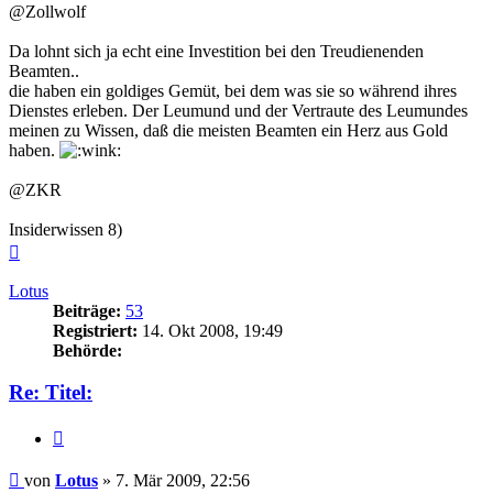
@Zollwolf
Da lohnt sich ja echt eine Investition bei den Treudienenden
Beamten..
die haben ein goldiges Gemüt, bei dem was sie so während ihres
Dienstes erleben. Der Leumund und der Vertraute des Leumundes
meinen zu Wissen, daß die meisten Beamten ein Herz aus Gold
haben.
@ZKR
Insiderwissen 8)
Nach
oben
Lotus
Beiträge:
53
Registriert:
14. Okt 2008, 19:49
Behörde:
Re: Titel:
Zitieren
Beitrag
von
Lotus
»
7. Mär 2009, 22:56