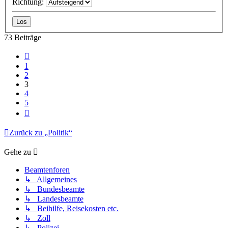
Richtung:
73 Beiträge
Vorherige
1
2
3
4
5
Nächste
Zurück zu „Politik“
Gehe zu
Beamtenforen
↳ Allgemeines
↳ Bundesbeamte
↳ Landesbeamte
↳ Beihilfe, Reisekosten etc.
↳ Zoll
↳ Polizei