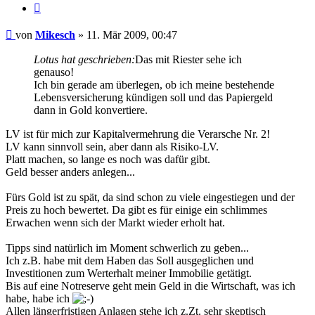
Zitieren
Beitrag
von
Mikesch
»
11. Mär 2009, 00:47
Lotus hat geschrieben:
Das mit Riester sehe ich
genauso!
Ich bin gerade am überlegen, ob ich meine bestehende
Lebensversicherung kündigen soll und das Papiergeld
dann in Gold konvertiere.
LV ist für mich zur Kapitalvermehrung die Verarsche Nr. 2!
LV kann sinnvoll sein, aber dann als Risiko-LV.
Platt machen, so lange es noch was dafür gibt.
Geld besser anders anlegen...
Fürs Gold ist zu spät, da sind schon zu viele eingestiegen und der
Preis zu hoch bewertet. Da gibt es für einige ein schlimmes
Erwachen wenn sich der Markt wieder erholt hat.
Tipps sind natürlich im Moment schwerlich zu geben...
Ich z.B. habe mit dem Haben das Soll ausgeglichen und
Investitionen zum Werterhalt meiner Immobilie getätigt.
Bis auf eine Notreserve geht mein Geld in die Wirtschaft, was ich
habe, habe ich
Allen längerfristigen Anlagen stehe ich z.Zt. sehr skeptisch