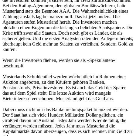
die Investoren konnten ja sicher sein, ihr Geld zurückzubekommen.
Bei den Rating-Agenturen, den globalen Bonitätswächtern, hatte
Musterland stets die Bestnote AAA. Die Wahrscheinlichkeit eines
Zahlungsausfalls lag bei nahezu null. Das ist jetzt anders. Die
Agenturen stufen Musterland herab. Die Investoren machen
plötzlich einen Bogen um die bislang so beliebten Staatspapiere. Die
Krise trifft zwar alle Staaten. Doch noch gibt es Länder, die als
sicherer gelten. Und die ersten Analysten raten den Anlegern bereits,
überhaupt kein Geld mehr an Staaten zu verleihen. Sondern Gold zu
kaufen.
Wenn die Investoren fliehen, werden sie als »Spekulanten«
beschimpft
Musterlands Schuldentitel werden wöchentlich im Rahmen einer
Auktion angeboten, zu den Käufern gehören Banken,
Pensionsfonds, Privatinvestoren. Es ist auch das Geld der Sparer,
das auf dem Spiel steht. Die letzte Auktion wird mangels
Bieterinteresse verschoben. Musterland geht das Geld aus.
Dabei muss nicht nur das Bankenrettungspaket finanziert werden.
Der Staat hat sich viele Hundert Milliarden Dollar geliehen, ein
Großteil davon im Ausland. Jedes Jahr werden Kredite fällig, die
verlängert werden müssen. Jedes Jahr muss Musterland die
Kapitalmärkte davon überzeugen, dass es sich rechnet, ihm Geld zu