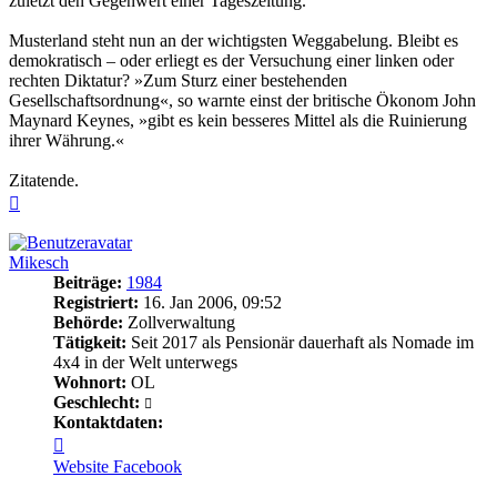
zuletzt den Gegenwert einer Tageszeitung.
Musterland steht nun an der wichtigsten Weggabelung. Bleibt es
demokratisch – oder erliegt es der Versuchung einer linken oder
rechten Diktatur? »Zum Sturz einer bestehenden
Gesellschaftsordnung«, so warnte einst der britische Ökonom John
Maynard Keynes, »gibt es kein besseres Mittel als die Ruinierung
ihrer Währung.«
Zitatende.
Nach
oben
Mikesch
Beiträge:
1984
Registriert:
16. Jan 2006, 09:52
Behörde:
Zollverwaltung
Tätigkeit:
Seit 2017 als Pensionär dauerhaft als Nomade im
4x4 in der Welt unterwegs
Wohnort:
OL
Geschlecht:
Kontaktdaten:
Kontaktdaten
von
Website
Facebook
Mikesch