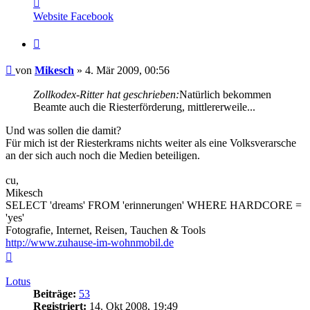
Kontaktdaten
von
Website
Facebook
Mikesch
Zitieren
Beitrag
von
Mikesch
»
4. Mär 2009, 00:56
Zollkodex-Ritter hat geschrieben:
Natürlich bekommen
Beamte auch die Riesterförderung, mittlererweile...
Und was sollen die damit?
Für mich ist der Riesterkrams nichts weiter als eine Volksverarsche
an der sich auch noch die Medien beteiligen.
cu,
Mikesch
SELECT 'dreams' FROM 'erinnerungen' WHERE HARDCORE =
'yes'
Fotografie, Internet, Reisen, Tauchen & Tools
http://www.zuhause-im-wohnmobil.de
Nach
oben
Lotus
Beiträge:
53
Registriert:
14. Okt 2008, 19:49