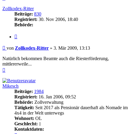
oben
Zollkodex-Ritter
Beiträge:
830
Registriert:
30. Nov 2006, 18:40
Behörde:
Zitieren
Beitrag
von
Zollkodex-Ritter
»
3. Mär 2009, 13:13
Natürlich bekommen Beamte auch die Riesterförderung,
mittlererweile...
Nach
oben
Mikesch
Beiträge:
1984
Registriert:
16. Jan 2006, 09:52
Behörde:
Zollverwaltung
Tätigkeit:
Seit 2017 als Pensionär dauerhaft als Nomade im
4x4 in der Welt unterwegs
Wohnort:
OL
Geschlecht:
Kontaktdaten: