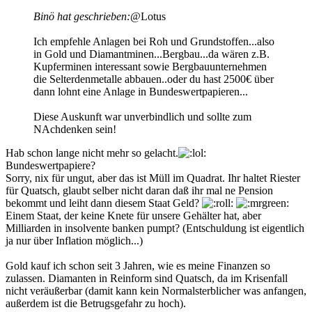
Binö hat geschrieben:
@Lotus
Ich empfehle Anlagen bei Roh und Grundstoffen...also
in Gold und Diamantminen...Bergbau...da wären z.B.
Kupferminen interessant sowie Bergbauunternehmen
die Selterdenmetalle abbauen..oder du hast 2500€ über
dann lohnt eine Anlage in Bundeswertpapieren...
Diese Auskunft war unverbindlich und sollte zum
NAchdenken sein!
Hab schon lange nicht mehr so gelacht.
Bundeswertpapiere?
Sorry, nix für ungut, aber das ist Müll im Quadrat. Ihr haltet Riester
für Quatsch, glaubt selber nicht daran daß ihr mal ne Pension
bekommt und leiht dann diesem Staat Geld?
Einem Staat, der keine Knete für unsere Gehälter hat, aber
Milliarden in insolvente banken pumpt? (Entschuldung ist eigentlich
ja nur über Inflation möglich...)
Gold kauf ich schon seit 3 Jahren, wie es meine Finanzen so
zulassen. Diamanten in Reinform sind Quatsch, da im Krisenfall
nicht veräußerbar (damit kann kein Normalsterblicher was anfangen,
außerdem ist die Betrugsgefahr zu hoch).