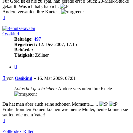
Für Gold ist es nie zu spät, hab gerade erst 8 Stück 20-Mark-Stücke
gekauft. Was ich hab, hab ich.
Andere versaufen ihre Knete...
Nach
oben
Ossikind
Beiträge:
497
Registriert:
12. Dez 2007, 17:15
Behörde:
Tätigkeit:
Zöllner
Zitieren
Beitrag
von
Ossikind
»
16. Mär 2009, 07:01
Lotus hat geschrieben:
Andere versaufen ihre Knete...
Da hat man aber auch seine schönen Momente.......
Früher konnten Frauen kochen wie meine Mutter, heute können sie
saufen wie mein Vater!
Nach
oben
Zollkodex-Ritter