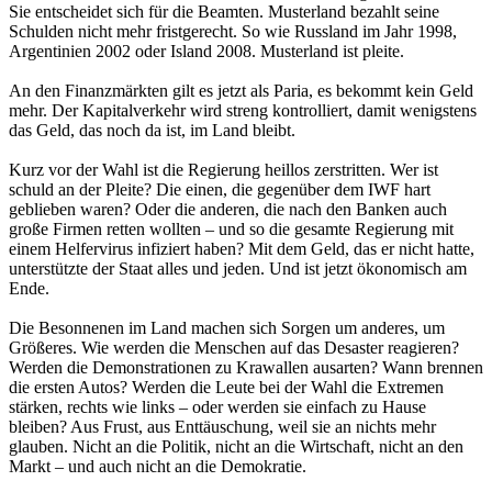
Sie entscheidet sich für die Beamten. Musterland bezahlt seine
Schulden nicht mehr fristgerecht. So wie Russland im Jahr 1998,
Argentinien 2002 oder Island 2008. Musterland ist pleite.
An den Finanzmärkten gilt es jetzt als Paria, es bekommt kein Geld
mehr. Der Kapitalverkehr wird streng kontrolliert, damit wenigstens
das Geld, das noch da ist, im Land bleibt.
Kurz vor der Wahl ist die Regierung heillos zerstritten. Wer ist
schuld an der Pleite? Die einen, die gegenüber dem IWF hart
geblieben waren? Oder die anderen, die nach den Banken auch
große Firmen retten wollten – und so die gesamte Regierung mit
einem Helfervirus infiziert haben? Mit dem Geld, das er nicht hatte,
unterstützte der Staat alles und jeden. Und ist jetzt ökonomisch am
Ende.
Die Besonnenen im Land machen sich Sorgen um anderes, um
Größeres. Wie werden die Menschen auf das Desaster reagieren?
Werden die Demonstrationen zu Krawallen ausarten? Wann brennen
die ersten Autos? Werden die Leute bei der Wahl die Extremen
stärken, rechts wie links – oder werden sie einfach zu Hause
bleiben? Aus Frust, aus Enttäuschung, weil sie an nichts mehr
glauben. Nicht an die Politik, nicht an die Wirtschaft, nicht an den
Markt – und auch nicht an die Demokratie.