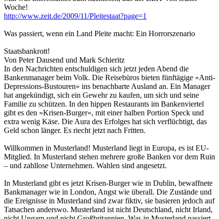
Woche!
http://www.zeit.de/2009/11/Pleitestaat?page=1
Was passiert, wenn ein Land Pleite macht: Ein Horrorszenario
Staatsbankrott!
Von Peter Dausend und Mark Schieritz
In den Nachrichten entschuldigen sich jetzt jeden Abend die
Bankenmanager beim Volk. Die Reisebüros bieten fünftägige »Anti-
Depressions-Bustouren« ins benachbarte Ausland an. Ein Manager
hat angekündigt, sich ein Gewehr zu kaufen, um sich und seine
Familie zu schützen. In den hippen Restaurants im Bankenviertel
gibt es den »Krisen-Burger«, mit einer halben Portion Speck und
extra wenig Käse. Die Aura des Erfolges hat sich verflüchtigt, das
Geld schon länger. Es riecht jetzt nach Fritten.
Willkommen in Musterland! Musterland liegt in Europa, es ist EU-
Mitglied. In Musterland stehen mehrere große Banken vor dem Ruin
– und zahllose Unternehmen. Wahlen sind angesetzt.
In Musterland gibt es jetzt Krisen-Burger wie in Dublin, bewaffnete
Bankmanager wie in London, Angst wie überall. Die Zustände und
die Ereignisse in Musterland sind zwar fiktiv, sie basieren jedoch auf
Tatsachen anderswo. Musterland ist nicht Deutschland, nicht Irland,
nicht Ungarn und nicht Großbritannien. Was in Musterland passiert,