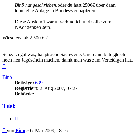
Binö hat geschrieben:
oder du hast 2500€ über dann
lohnt eine Anlage in Bundeswertpapieren...
Diese Auskunft war unverbindlich und sollte zum
NAchdenken sein!
Wieso erst ab 2.500 € ?
Sche.... egal was, hauptsache Sachwerte. Und dann bitte gleich
noch nen Jagdschein machen, damit man was zum Verteidigen hat...
Nach
oben
Binö
Beiträge:
639
Registriert:
2. Aug 2007, 07:27
Behörde:
Titel:
Zitieren
Beitrag
von
Binö
»
6. Mär 2009, 18:16