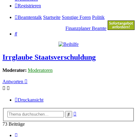
Registrieren
Beamtentalk
Startseite
Sonstige Foren
Politik
Finanzplaner Beamte
Suche
Irrglaube Staatsverschuldung
Moderator:
Moderatoren
Antworten
Druckansicht
Erweiterte
Suche
Suche
73 Beiträge
Vorherige