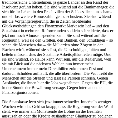
traditionsreiche Unternehmen, ja ganze Länder an den Rand der
Insolvenz geführt haben. Sie sind wütend auf die Bankmanager, die
sich für ihr Leben in den Prachtvillen der Schlossallee nun scham-
und ehrlos weitere Bonuszahlungen zuschustern. Sie sind wütend
auf die Vorgängerregierung, die in Zeiten neoliberaler
Glücksverheißungen den Finanzmarkt Markt sein ließ – und den
Sozialstaat in mehreren Reformrunden so klein schredderte, dass er
jetzt nur noch Almosen spenden kann. Sie sind wütend auf die
Regierung, weil sie den Großen, den Banken, den Schuldigen – so
sehen die Menschen das – die Milliarden ohne Zögern in den
Rachen wirft, während sie selbst, die Unschuldigen, bitten und
betteln müssen, dass der Staat ihre Arbeitsplätze retten möge. Und
sie sind wütend, so ziellos kann Wut sein, auf die Regierung, weil
sie mit Blick auf die nächsten Wahlen nun immer mehr
Unternehmern immer mehr Direkthilfen zukommen lässt und
dadurch Schulden aufhäuft, die alle überfordern. Die Wut treibt die
Menschen auf die Straßen und lässt sie Parolen schreien. Gegen
Ausländer, die ihnen hier die Jobs wegnähmen. Gegen die EU, die
in der Stunde der Bewährung versage. Gegen internationale
Finanzorganisationen.
Die Staatskasse leert sich jetzt immer schneller. Innerhalb weniger
Wochen wird das Geld so knapp, dass die Regierung vor der Wahl
steht, wie immer am Monatsende die Löhne an die Beamten
auszuzahlen oder die Kredite ausländischer Gläubiger zu bedienen.