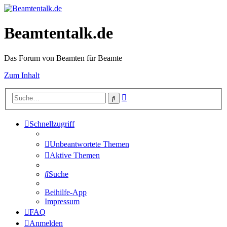
Beamtentalk.de
Das Forum von Beamten für Beamte
Zum Inhalt
Erweiterte
Suche
Suche
Schnellzugriff
Unbeantwortete Themen
Aktive Themen
Suche
Beihilfe-App
Impressum
FAQ
Anmelden