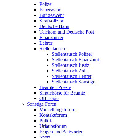
Polizei
Feuerwehr
Bundeswehr
Strafvollzug
Deutsche Bahn
Telekom und Deutsche Post
Finanzämter
Lehrer
Stellentausch
Stellentausch Polizei
Stellentausch Finanzamt
Stellentausch Justiz
Stellentausch Zoll
Stellentausch Lehrer
Stellentausch Sonstige
Beamten-Poesie
Singlebörse für Beamte
Off Topic
Sonstige Foren
Vorstellungsforum
Kontaktforum
Politik
Urlaubsforum
Fragen und Antworten
Sport