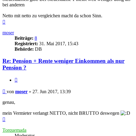
bei anderen
Netto mit netto zu vergleichen macht da schon Sinn.
Nach
oben
moser
Beiträge:
8
Registriert:
31. Mai 2017, 15:43
Behörde:
DB
Re: Pension + Rente weniger Einkommen als nur
Pension ?
Zitieren
Beitrag
von
moser
»
27. Jun 2017, 13:39
genau,
mein Vermieter verlangt NETTO, nicht BRUTTO deswegen
Nach
oben
Torquemada
Moderator