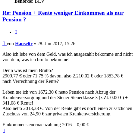
Behörde:
BEV
Re: Pension + Rente weniger Einkommen als nur
Pension ?
Zitieren
Beitrag
von
Hauseltr
»
28. Jun 2017, 15:26
Also ich lebe von dem Geld, was ich ausgezahlt bekomme und nicht
von dem, was ich brutto bekomme!
Denn was ist mein Brutto?
2909,77 € oder 71,75 % davon, also 2.210,02 € oder 1853,78 €
nach Verrechnung der Rente?
Leben tue ich von 1672,30 € netto Pension nach Abzug der
Krankenversorgung und der Steuer Steuerklasse 3 (z.Zt. 0.00 €) +
341,08 € Rente!
Also netto 2013,38 €. Von der Rente gibt es noch einen zusätzlichen
Zuschuss von 24,90 € zur privaten Krankenversicherung.
Einkommensteuernachzahlung 2016 = 0,00 €
Nach