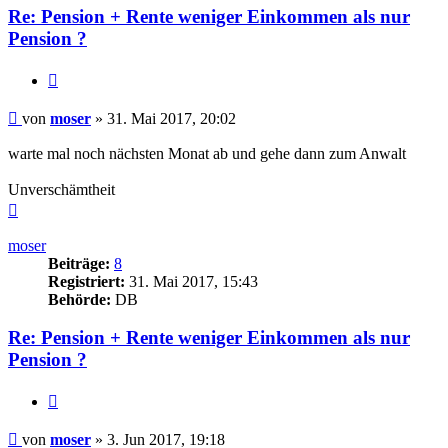
Re: Pension + Rente weniger Einkommen als nur
Pension ?
Zitieren
Beitrag
von
moser
»
31. Mai 2017, 20:02
warte mal noch nächsten Monat ab und gehe dann zum Anwalt
Unverschämtheit
Nach
oben
moser
Beiträge:
8
Registriert:
31. Mai 2017, 15:43
Behörde:
DB
Re: Pension + Rente weniger Einkommen als nur
Pension ?
Zitieren
Beitrag
von
moser
»
3. Jun 2017, 19:18