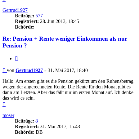
oben
Gertrud1927
Beiträge:
577
Registriert:
28. Jun 2013, 18:45
Behörde:
Re: Pension + Rente weniger Einkommen als nur
Pension ?
Zitieren
Beitrag
von
Gertrud1927
»
31. Mai 2017, 18:40
Hallo. Am ersten gibt es die Pension gekürzt um den Ruhensbetrag
wegen der angerechneten Rente. Die Rente für den Monat gibt es
dann am Letzten. Aber das fällt nur im ersten Monat auf. Ich denke
das wird es sein.
Nach
oben
moser
Beiträge:
8
Registriert:
31. Mai 2017, 15:43
Behörde:
DB