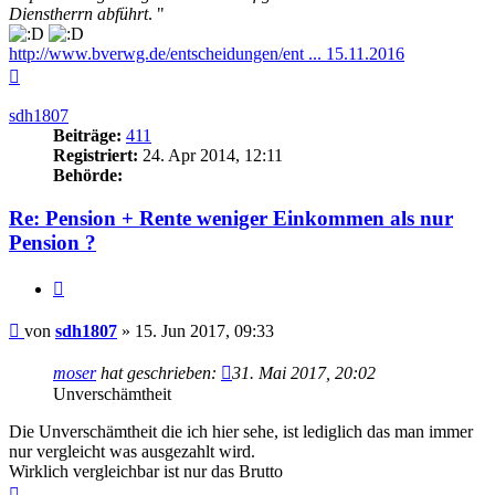
Dienstherrn abführt
. "
http://www.bverwg.de/entscheidungen/ent ... 15.11.2016
Nach
oben
sdh1807
Beiträge:
411
Registriert:
24. Apr 2014, 12:11
Behörde:
Re: Pension + Rente weniger Einkommen als nur
Pension ?
Zitieren
Beitrag
von
sdh1807
»
15. Jun 2017, 09:33
moser
hat geschrieben:
31. Mai 2017, 20:02
Unverschämtheit
Die Unverschämtheit die ich hier sehe, ist lediglich das man immer
nur vergleicht was ausgezahlt wird.
Wirklich vergleichbar ist nur das Brutto
Nach