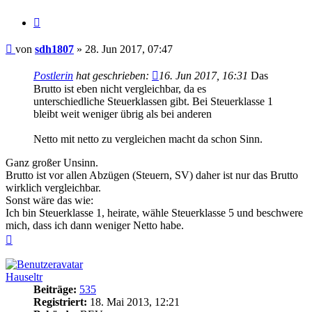
Zitieren
Beitrag
von
sdh1807
»
28. Jun 2017, 07:47
Postlerin
hat geschrieben:
16. Jun 2017, 16:31
Das
Brutto ist eben nicht vergleichbar, da es
unterschiedliche Steuerklassen gibt. Bei Steuerklasse 1
bleibt weit weniger übrig als bei anderen
Netto mit netto zu vergleichen macht da schon Sinn.
Ganz großer Unsinn.
Brutto ist vor allen Abzügen (Steuern, SV) daher ist nur das Brutto
wirklich vergleichbar.
Sonst wäre das wie:
Ich bin Steuerklasse 1, heirate, wähle Steuerklasse 5 und beschwere
mich, dass ich dann weniger Netto habe.
Nach
oben
Hauseltr
Beiträge:
535
Registriert:
18. Mai 2013, 12:21