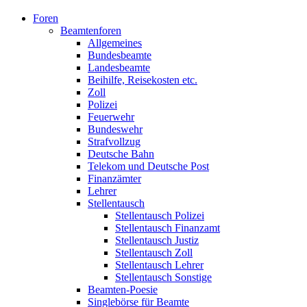
Foren
Beamtenforen
Allgemeines
Bundesbeamte
Landesbeamte
Beihilfe, Reisekosten etc.
Zoll
Polizei
Feuerwehr
Bundeswehr
Strafvollzug
Deutsche Bahn
Telekom und Deutsche Post
Finanzämter
Lehrer
Stellentausch
Stellentausch Polizei
Stellentausch Finanzamt
Stellentausch Justiz
Stellentausch Zoll
Stellentausch Lehrer
Stellentausch Sonstige
Beamten-Poesie
Singlebörse für Beamte