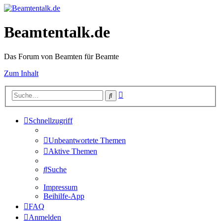
Beamtentalk.de
Das Forum von Beamten für Beamte
Zum Inhalt
Erweiterte
Suche
Suche
Schnellzugriff
Unbeantwortete Themen
Aktive Themen
Suche
Impressum
Beihilfe-App
FAQ
Anmelden