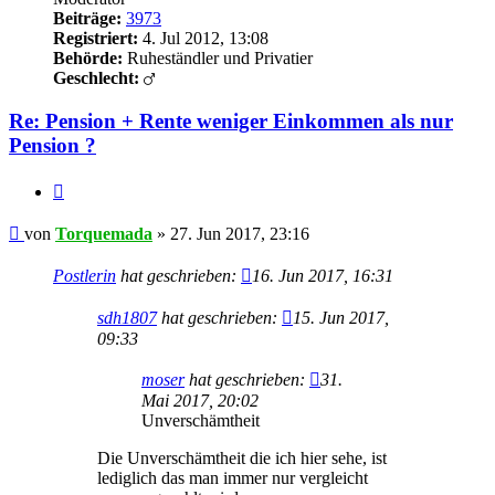
Beiträge:
3973
Registriert:
4. Jul 2012, 13:08
Behörde:
Ruheständler und Privatier
Geschlecht:
Re: Pension + Rente weniger Einkommen als nur
Pension ?
Zitieren
Beitrag
von
Torquemada
»
27. Jun 2017, 23:16
Postlerin
hat geschrieben:
16. Jun 2017, 16:31
sdh1807
hat geschrieben:
15. Jun 2017,
09:33
moser
hat geschrieben:
31.
Mai 2017, 20:02
Unverschämtheit
Die Unverschämtheit die ich hier sehe, ist
lediglich das man immer nur vergleicht