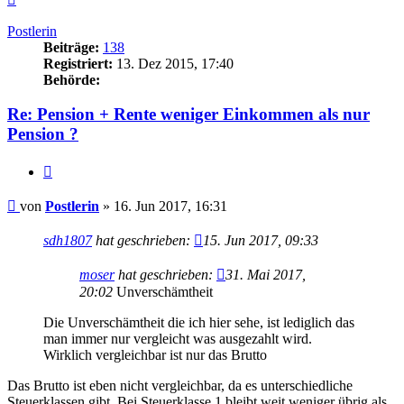
oben
Postlerin
Beiträge:
138
Registriert:
13. Dez 2015, 17:40
Behörde:
Re: Pension + Rente weniger Einkommen als nur
Pension ?
Zitieren
Beitrag
von
Postlerin
»
16. Jun 2017, 16:31
sdh1807
hat geschrieben:
15. Jun 2017, 09:33
moser
hat geschrieben:
31. Mai 2017,
20:02
Unverschämtheit
Die Unverschämtheit die ich hier sehe, ist lediglich das
man immer nur vergleicht was ausgezahlt wird.
Wirklich vergleichbar ist nur das Brutto
Das Brutto ist eben nicht vergleichbar, da es unterschiedliche
Steuerklassen gibt. Bei Steuerklasse 1 bleibt weit weniger übrig als