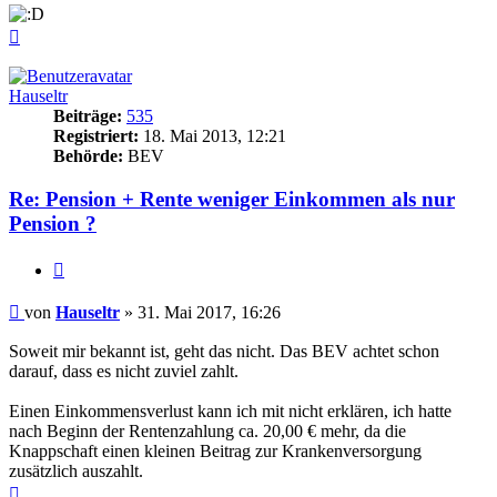
Nach
oben
Hauseltr
Beiträge:
535
Registriert:
18. Mai 2013, 12:21
Behörde:
BEV
Re: Pension + Rente weniger Einkommen als nur
Pension ?
Zitieren
Beitrag
von
Hauseltr
»
31. Mai 2017, 16:26
Soweit mir bekannt ist, geht das nicht. Das BEV achtet schon
darauf, dass es nicht zuviel zahlt.
Einen Einkommensverlust kann ich mit nicht erklären, ich hatte
nach Beginn der Rentenzahlung ca. 20,00 € mehr, da die
Knappschaft einen kleinen Beitrag zur Krankenversorgung
zusätzlich auszahlt.
Nach