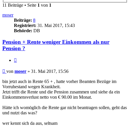
11 Beiträge • Seite
1
von
1
moser
Beiträge:
8
Registriert:
31. Mai 2017, 15:43
Behörde:
DB
Pension + Rente weniger Einkommen als nur
Pension ?
Zitieren
Beitrag
von
moser
»
31. Mai 2017, 15:56
bin jetzt auch in Rente 65 + , hatte vorher Beamten Bezüge im
Vorruhestand wegen Krankheit.
Jetzt trifft die Rente und die Pension zusammen und siehe da ein
Einkommensverlust netto von € 90.00 im Monat.
Hätte ich womöglich die Rente gar nicht beantragen sollen, geht das
und nutzt das was?
wer kennt sich da aus, seltsam