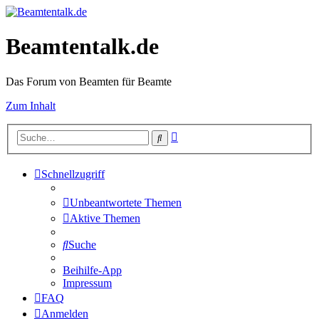
Beamtentalk.de
Das Forum von Beamten für Beamte
Zum Inhalt
Erweiterte
Suche
Suche
Schnellzugriff
Unbeantwortete Themen
Aktive Themen
Suche
Beihilfe-App
Impressum
FAQ
Anmelden