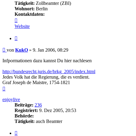
Tätigkeit:
Zollbeamter (ZBI)
Wohnort:
Berlin
Kontaktdaten:
Kontaktdaten
von
Website
KukO
Zitieren
Beitrag
von
KukO
»
9. Jan 2006, 08:29
Infpormationen dazu kannst Du hier nachlesen
http://bundesrecht.juris.de/brkg_2005/index.html
Jedes Volk hat die Regierung, die es verdient.
Graf Joseph de Maistre, 1754-1821
Nach
oben
enjoylive
Beiträge:
236
Registriert:
9. Dez 2005, 20:53
Behörde:
Tätigkeit:
auch Beamter
Zitieren