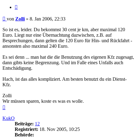
Zitieren
Beitrag
von
Zolli
»
8. Jan 2006, 22:33
So ist es, leider. Du bekommst 30 cent je km, aber maximal 120
Euro. Liegt nur eine Übernachtung dazwischen, z.B. auf
Besprechungen, dann gelten die 120 Euro für Hin- und Rückfahrt -
ansonsten also maximal 240 Euro.
Es sei denn ... man hat die die Benutzung des eigenen Kfz zugesagt,
dann gibts keine Begrenzung. Und im Falle eines Unfalls auch
Entschädigung.
Hach, ist das alles kompliziert. Am besten benutzt du ein Dienst-
Kfz.
Zolli
Wir müssen sparen, koste es was es wolle.
Nach
oben
KukO
Beiträge:
12
Registriert:
18. Nov 2005, 10:25
Behörde: