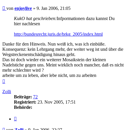
Beitrag
von
enjoylive
»
9. Jan 2006, 21:05
KukO hat geschrieben:
Infpormationen dazu kannst Du
hier nachlesen
http://bundesrecht.juris.de/brkg_2005/index.html
Danke für den Hinweis. Nun weiß ich, was ich einbüße.
Konsequenz: kein Lehrgang mehr, der weiter weg ist und über die
Wegstreckenentschädigung hinaus geht.
Das ist doch wieder ein weiterer Mosaikstein der kleinen
Nadelstiche gegen uns. Meint wirklich noch mancher, daß es nicht
mehr schlechter wird ?
arbeite um zu leben, aber lebe nicht, um zu arbeiten
Nach
oben
Zolli
Beiträge:
72
Registriert:
23. Nov 2005, 17:51
Behörde:
Zitieren
Beitrag
von
Zolli
»
9. Jan 2006, 22:27