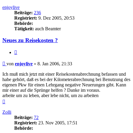
enjoylive
Beiträge:
236
Registriert:
9. Dez 2005, 20:53
Behörde:
Tätigkeit:
auch Beamter
Neues zu Reisekosten ?
Zitieren
Beitrag
von
enjoylive
»
8. Jan 2006, 21:33
Ich muß mich jetzt mit einer Reisekostenabrechnung befassen und
habe gehört, daß es bei der Kilometerabrechnung bei Benutzung des
eigenen Pkw für einen Lehrgang negative Neuerungen gibt. Kann
mir einer auf die Sprünge helfen ? Danke im voraus.
arbeite um zu leben, aber lebe nicht, um zu arbeiten
Nach
oben
Zolli
Beiträge:
72
Registriert:
23. Nov 2005, 17:51
Behörde: