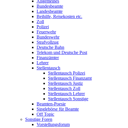
Allgemeines
Bundesbeamte
Landesbeamte
Beihilfe, Reisekosten etc.
Zoll
Polizei
Feuerwehr
Bundeswehr
Strafvollzug
Deutsche Bahn
Telekom und Deutsche Post
Finanzämter
Lehrer
Stellentausch
Stellentausch Polizei
Stellentausch Finanzamt
Stellentausch Justiz
Stellentausch Zoll
Stellentausch Lehrer
Stellentausch Sonstige
Beamten-Poesie
Singlebörse für Beamte
Off Topic
Sonstige Foren
Vorstellungsforum