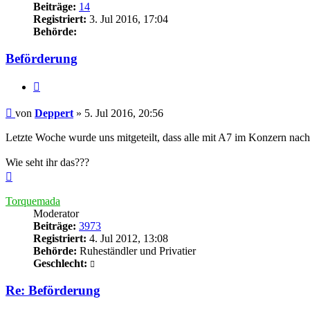
Beiträge:
14
Registriert:
3. Jul 2016, 17:04
Behörde:
Beförderung
Zitieren
Beitrag
von
Deppert
»
5. Jul 2016, 20:56
Letzte Woche wurde uns mitgeteilt, dass alle mit A7 im Konzern nach
Wie seht ihr das???
Nach
oben
Torquemada
Moderator
Beiträge:
3973
Registriert:
4. Jul 2012, 13:08
Behörde:
Ruheständler und Privatier
Geschlecht:
Re: Beförderung