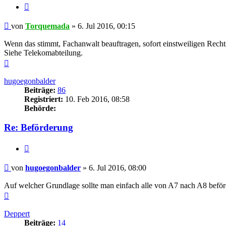
Zitieren
Beitrag
von
Torquemada
»
6. Jul 2016, 00:15
Wenn das stimmt, Fachanwalt beauftragen, sofort einstweiligen Rech
Siehe Telekomabteilung.
Nach
oben
hugoegonbalder
Beiträge:
86
Registriert:
10. Feb 2016, 08:58
Behörde:
Re: Beförderung
Zitieren
Beitrag
von
hugoegonbalder
»
6. Jul 2016, 08:00
Auf welcher Grundlage sollte man einfach alle von A7 nach A8 befö
Nach
oben
Deppert
Beiträge:
14