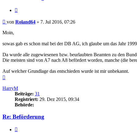
Zitieren
Beitrag
von
Roland64
»
7. Jul 2016, 07:26
Moin,
sowas gab es schon mal bei der DB AG, ich glaube um das Jahr 1999
Da wurde alle zugewiesenen bzw. beurlaubten Beamten zu den Bunde
Die meisten sind von A7 nach A8 befördert worden, manche (die berei
Auf welcher Grundlage das entschieden wurde ist mir unbekannt.
Nach
oben
HarryM
Beiträge:
31
Registriert:
29. Dez 2015, 09:34
Behörde:
Re: Beförderung
Zitieren