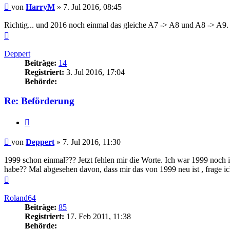
Beitrag
von
HarryM
»
7. Jul 2016, 08:45
Richtig... und 2016 noch einmal das gleiche A7 -> A8 und A8 -> A9.
Nach
oben
Deppert
Beiträge:
14
Registriert:
3. Jul 2016, 17:04
Behörde:
Re: Beförderung
Zitieren
Beitrag
von
Deppert
»
7. Jul 2016, 11:30
1999 schon einmal??? Jetzt fehlen mir die Worte. Ich war 1999 noch im
habe?? Mal abgesehen davon, dass mir das von 1999 neu ist , frage ic
Nach
oben
Roland64
Beiträge:
85
Registriert:
17. Feb 2011, 11:38
Behörde: