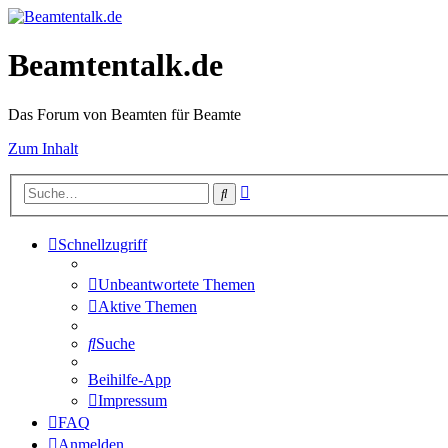
Beamtentalk.de
Das Forum von Beamten für Beamte
Zum Inhalt
Erweiterte
Suche
Suche
Schnellzugriff
Unbeantwortete Themen
Aktive Themen
Suche
Beihilfe-App
Impressum
FAQ
Anmelden