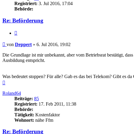
Registriert:
3. Jul 2016, 17:04
Behörde:
Re: Beförderung
Zitieren
Beitrag
von
Deppert
»
6. Jul 2016, 19:02
Die Grundlage ist mir unbekannt, aber vom Betriebsrat bestätigt, dass
Ausbildung entspricht.
Was bedeutet stoppen? Für alle? Gab es das bei Telekom? Gibt es da G
Nach
oben
Roland64
Beiträge:
85
Registriert:
17. Feb 2011, 11:38
Behörde:
Tätigkeit:
Kostenfaktor
Wohnort:
nähe Ffm
Re: Beförderung