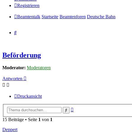
Registrieren
Beamtentalk
Startseite
Beamtenforen
Deutsche Bahn
Suche
Beförderung
Moderator:
Moderatoren
Antworten
Druckansicht
Erweiterte
Suche
Suche
15 Beiträge • Seite
1
von
1
Deppert