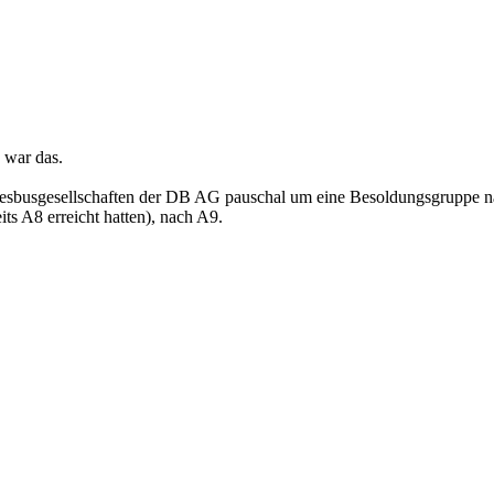
 war das.
sbusgesellschaften der DB AG pauschal um eine Besoldungsgruppe nac
ts A8 erreicht hatten), nach A9.