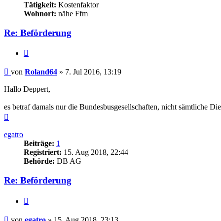
Tätigkeit:
Kostenfaktor
Wohnort:
nähe Ffm
Re: Beförderung
Zitieren
Beitrag
von
Roland64
»
7. Jul 2016, 13:19
Hallo Deppert,
es betraf damals nur die Bundesbusgesellschaften, nicht sämtliche Di
Nach
oben
egatro
Beiträge:
1
Registriert:
15. Aug 2018, 22:44
Behörde:
DB AG
Re: Beförderung
Zitieren
Beitrag
von
egatro
»
15. Aug 2018, 23:13