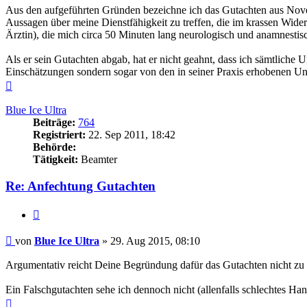
Aus den aufgeführten Gründen bezeichne ich das Gutachten aus Nove
Aussagen über meine Dienstfähigkeit zu treffen, die im krassen Wider
Ärztin), die mich circa 50 Minuten lang neurologisch und anamnestisch
Als er sein Gutachten abgab, hat er nicht geahnt, dass ich sämtlich
Einschätzungen sondern sogar von den in seiner Praxis erhobenen Un
Nach
oben
Blue Ice Ultra
Beiträge:
764
Registriert:
22. Sep 2011, 18:42
Behörde:
Tätigkeit:
Beamter
Re: Anfechtung Gutachten
Zitieren
Beitrag
von
Blue Ice Ultra
»
29. Aug 2015, 08:10
Argumentativ reicht Deine Begründung dafür das Gutachten nicht zu
Ein Falschgutachten sehe ich dennoch nicht (allenfalls schlechtes Han
Nach