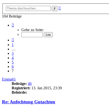
Erweiterte
Suche
Suche
104 Beiträge
Seite
7
Gehe zu Seite:
von
7
Vorherige
1
…
3
4
5
6
7
Emma61
Beiträge:
46
Registriert:
13. Jan 2015, 23:39
Behörde:
Re: Anfechtung Gutachten