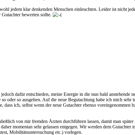
wohl jedem klar denkenden Menschen einleuchten. Leider ist nicht jed
r Gutachter bewerten sollte.
jedoch dafür entschieden, meine Energie in die nun bald anstehende ne
 so oder so ausgehen. Auf die neue Begutachtung habe ich mich sehr i
te, dass ich, selbst wenn der neue Gutachter ebenso voreingenommen bz
ießlich von mir fremden Ärzten durchführen lassen, damit man später 
h daher momentan sehr gelassen entgegen. Wir werden dem Gutachter im
t, Mobilitätsuntersuchung etc.) vorlegen.