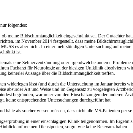
 nur folgendes:
, ob meine Bildschirmtauglichkeit eingeschränkt sei. Der Gutachter ha
erichten, im November 2014 festgestellt, dass meine Bildschirmtauglic
MUSS es aber nicht. In einer mehrstündigen Untersuchung auf meine 
chränkt ist.
t niemals eine Sehnerventzündung oder irgendwelche anderen Problem
ren Facharzt für Neurologie an der hiesigen Uniklinik absolvieren wir
 keinerlei Aussage über die Bildschirmtauglichkeit treffen.
besten widerlegen lässt (und durch die Untersuchung im Januar bereits w
lweise absurder Art und Weise und im Gegensatz zu vorgelegten Arztberi
umindest begründen, warum er von den Einschätzungen der anderen Ärzte
sagt, keine entsprechenden Untersuchungen durchgeführt hat.
d hätte als solcher wissen müssen, dass nicht alle MS-Patienten per se
ngserprobung in einer einschlägigen Klinik teilgenommen. Im Ergebnis d
Hinblick auf meinen Dienstposten, so gut wie keine Relevanz haben.