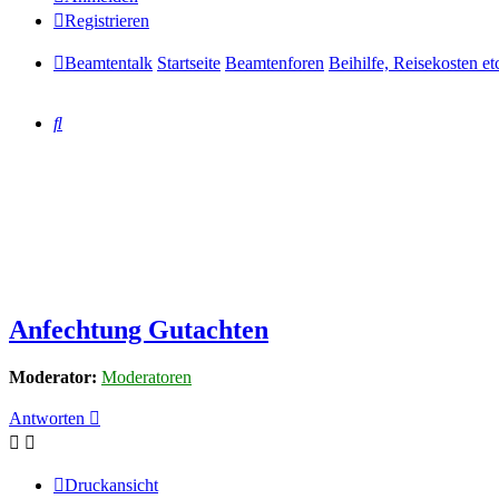
Registrieren
Beamtentalk
Startseite
Beamtenforen
Beihilfe, Reisekosten et
Suche
Anfechtung Gutachten
Moderator:
Moderatoren
Antworten
Druckansicht