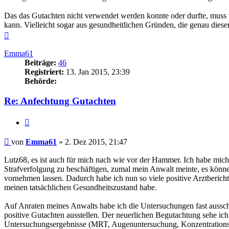
Das das Gutachten nicht verwendet werden konnte oder durfte, muss 
kann. Vielleicht sogar aus gesundheitlichen Gründen, die genau diese
Nach
oben
Emma61
Beiträge:
46
Registriert:
13. Jan 2015, 23:39
Behörde:
Re: Anfechtung Gutachten
Zitieren
Beitrag
von
Emma61
»
2. Dez 2015, 21:47
Lutz68, es ist auch für mich nach wie vor der Hammer. Ich habe mich 
Strafverfolgung zu beschäftigen, zumal mein Anwalt meinte, es könne
vornehmen lassen. Dadurch habe ich nun so viele positive Arztberich
meinen tatsächlichen Gesundheitszustand habe.
Auf Anraten meines Anwalts habe ich die Untersuchungen fast ausschl
positive Gutachten ausstellen. Der neuerlichen Begutachtung sehe ic
Untersuchungsergebnisse (MRT, Augenuntersuchung, Konzentrationstes