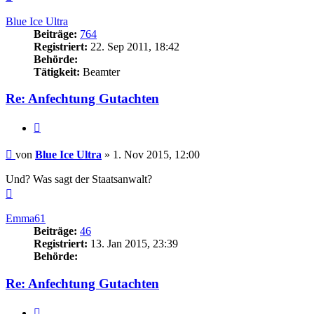
oben
Blue Ice Ultra
Beiträge:
764
Registriert:
22. Sep 2011, 18:42
Behörde:
Tätigkeit:
Beamter
Re: Anfechtung Gutachten
Zitieren
Beitrag
von
Blue Ice Ultra
»
1. Nov 2015, 12:00
Und? Was sagt der Staatsanwalt?
Nach
oben
Emma61
Beiträge:
46
Registriert:
13. Jan 2015, 23:39
Behörde:
Re: Anfechtung Gutachten
Zitieren