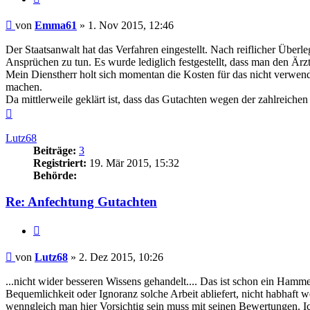
Beitrag
von
Emma61
»
1. Nov 2015, 12:46
Der Staatsanwalt hat das Verfahren eingestellt. Nach reiflicher Überle
Ansprüchen zu tun. Es wurde lediglich festgestellt, dass man den Ärzt
Mein Dienstherr holt sich momentan die Kosten für das nicht verwen
machen.
Da mittlerweile geklärt ist, dass das Gutachten wegen der zahlreiche
Nach
oben
Lutz68
Beiträge:
3
Registriert:
19. Mär 2015, 15:32
Behörde:
Re: Anfechtung Gutachten
Zitieren
Beitrag
von
Lutz68
»
2. Dez 2015, 10:26
...nicht wider besseren Wissens gehandelt.... Das ist schon ein Hamm
Bequemlichkeit oder Ignoranz solche Arbeit abliefert, nicht habhaft 
wenngleich man hier Vorsichtig sein muss mit seinen Bewertungen. Ich