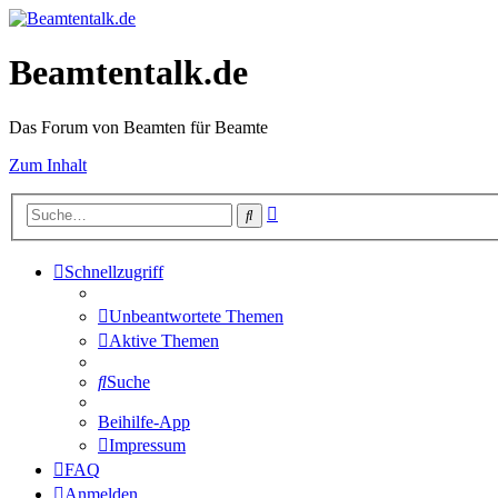
Beamtentalk.de
Das Forum von Beamten für Beamte
Zum Inhalt
Erweiterte
Suche
Suche
Schnellzugriff
Unbeantwortete Themen
Aktive Themen
Suche
Beihilfe-App
Impressum
FAQ
Anmelden