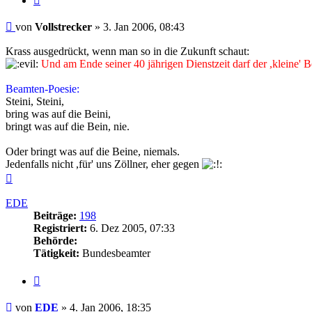
Beitrag
von
Vollstrecker
»
3. Jan 2006, 08:43
Krass ausgedrückt, wenn man so in die Zukunft schaut:
Und am Ende seiner 40 jährigen Dienstzeit darf der ,kleine' 
Beamten-Poesie:
Steini, Steini,
bring was auf die Beini,
bringt was auf die Bein, nie.
Oder bringt was auf die Beine, niemals.
Jedenfalls nicht ,für' uns Zöllner, eher gegen
Nach
oben
EDE
Beiträge:
198
Registriert:
6. Dez 2005, 07:33
Behörde:
Tätigkeit:
Bundesbeamter
Zitieren
Beitrag
von
EDE
»
4. Jan 2006, 18:35