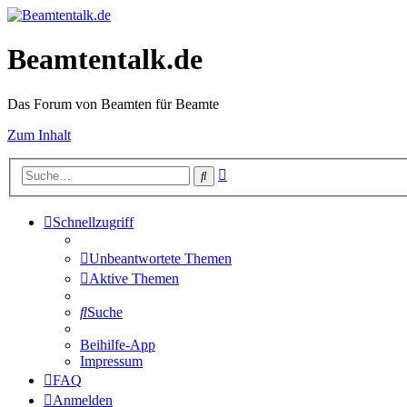
Beamtentalk.de
Das Forum von Beamten für Beamte
Zum Inhalt
Erweiterte
Suche
Suche
Schnellzugriff
Unbeantwortete Themen
Aktive Themen
Suche
Beihilfe-App
Impressum
FAQ
Anmelden