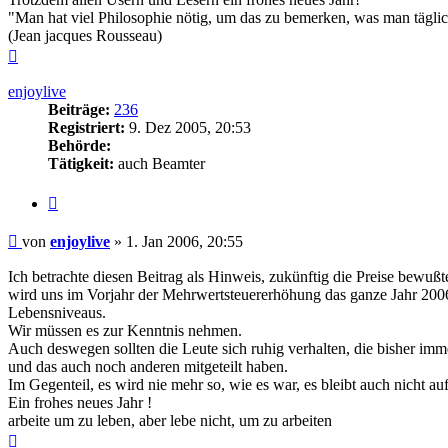
"Man hat viel Philosophie nötig, um das zu bemerken, was man täglic
(Jean jacques Rousseau)
Nach
oben
enjoylive
Beiträge:
236
Registriert:
9. Dez 2005, 20:53
Behörde:
Tätigkeit:
auch Beamter
Zitieren
Beitrag
von
enjoylive
»
1. Jan 2006, 20:55
Ich betrachte diesen Beitrag als Hinweis, zukünftig die Preise bewu
wird uns im Vorjahr der Mehrwertsteuererhöhung das ganze Jahr 200
Lebensniveaus.
Wir müssen es zur Kenntnis nehmen.
Auch deswegen sollten die Leute sich ruhig verhalten, die bisher 
und das auch noch anderen mitgeteilt haben.
Im Gegenteil, es wird nie mehr so, wie es war, es bleibt auch nicht a
Ein frohes neues Jahr !
arbeite um zu leben, aber lebe nicht, um zu arbeiten
Nach