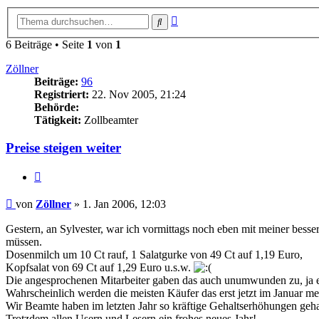
Erweiterte
Suche
Suche
6 Beiträge • Seite
1
von
1
Zöllner
Beiträge:
96
Registriert:
22. Nov 2005, 21:24
Behörde:
Tätigkeit:
Zollbeamter
Preise steigen weiter
Zitieren
Beitrag
von
Zöllner
»
1. Jan 2006, 12:03
Gestern, an Sylvester, war ich vormittags noch eben mit meiner besse
müssen.
Dosenmilch um 10 Ct rauf, 1 Salatgurke von 49 Ct auf 1,19 Euro,
Kopfsalat von 69 Ct auf 1,29 Euro u.s.w.
Die angesprochenen Mitarbeiter gaben das auch unumwunden zu, ja es
Wahrscheinlich werden die meisten Käufer das erst jetzt im Januar mer
Wir Beamte haben im letzten Jahr so kräftige Gehaltserhöhungen gehabt
Trotzdem allen Usern und Lesern ein frohes neues Jahr!