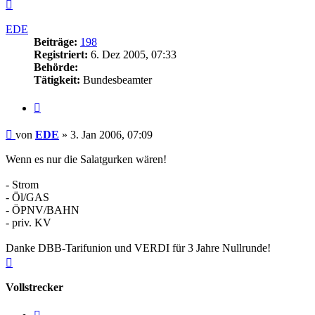
Nach
oben
EDE
Beiträge:
198
Registriert:
6. Dez 2005, 07:33
Behörde:
Tätigkeit:
Bundesbeamter
Zitieren
Beitrag
von
EDE
»
3. Jan 2006, 07:09
Wenn es nur die Salatgurken wären!
- Strom
- Öl/GAS
- ÖPNV/BAHN
- priv. KV
Danke DBB-Tarifunion und VERDI für 3 Jahre Nullrunde!
Nach
oben
Vollstrecker
Zitieren