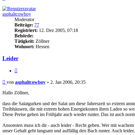
oben
asphaltcowboy
Moderator
Beiträge:
77
Registriert:
12. Dez 2005, 07:18
Behörde:
Tätigkeit:
Zöllner
Wohnort:
Hessen
Leider
Zitieren
Beitrag
von
asphaltcowboy
»
2. Jan 2006, 20:35
Hallo Zöllner,
dass die Salatgurken und der Salat um diese Jahreszeit so extrem ans
Treibhäusern, die mit extrem hohen Energiekosten ihren Laden so w
Diese Preise gehen im Frühjahr auch wieder runter. Das ist auch norm
Ansonsten muss ich dir - auch leider - Recht geben. Wer mit wachem 
unser Gehalt geht langsam und auffällig den Bach runter. Auch leider