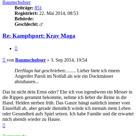
Baumschubser
Beiträge:
851
Registriert:
22. Mai 2014, 08:53
Behörde:
Geschlecht:
Re: Kampfsport: Krav Maga
Zitieren
Beitrag
von
Baumschubser
»
3. Sep 2014, 19:54
DerHagn hat geschrieben:
........ Lieber biete ich einem
Angreifer Paroli im Notfall als wie ein Duckmäuser
abzuhauen...
Das ist nicht dein Ernst oder? Ehe ich von irgendwem ein Messer in
die Rippen gerammt bekomme, nehme ich lieber die Beine in die
Hand. Helden sterben früh. Das Ganze hängt natürlich immer vom
Einzelfall ab, aber gerade dienstlich würde ich niemals mein Leben
oder Gesundheit aufs Spiel setzen. Ich habe Familie und die erwartet
mich abends wieder zu Hause.
Nach
oben