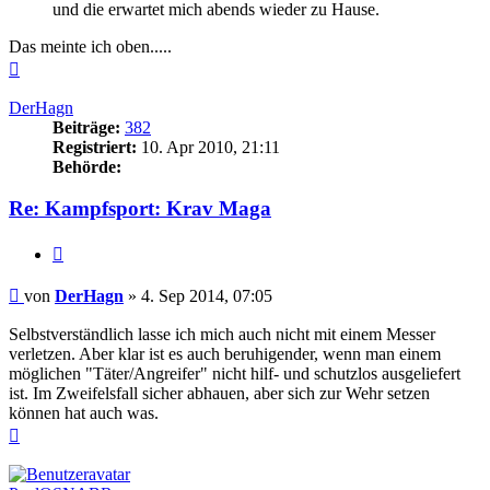
und die erwartet mich abends wieder zu Hause.
Das meinte ich oben.....
Nach
oben
DerHagn
Beiträge:
382
Registriert:
10. Apr 2010, 21:11
Behörde:
Re: Kampfsport: Krav Maga
Zitieren
Beitrag
von
DerHagn
»
4. Sep 2014, 07:05
Selbstverständlich lasse ich mich auch nicht mit einem Messer
verletzen. Aber klar ist es auch beruhigender, wenn man einem
möglichen "Täter/Angreifer" nicht hilf- und schutzlos ausgeliefert
ist. Im Zweifelsfall sicher abhauen, aber sich zur Wehr setzen
können hat auch was.
Nach
oben