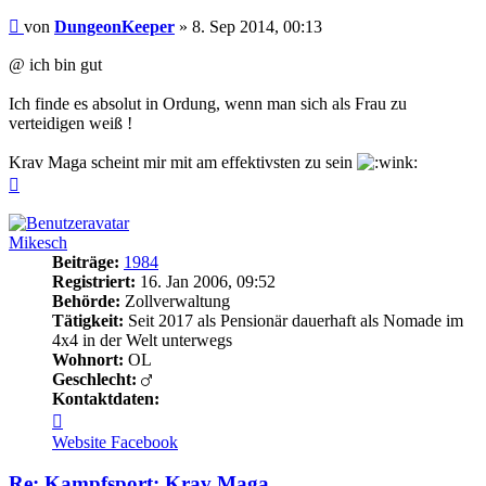
Beitrag
von
DungeonKeeper
»
8. Sep 2014, 00:13
@ ich bin gut
Ich finde es absolut in Ordung, wenn man sich als Frau zu
verteidigen weiß !
Krav Maga scheint mir mit am effektivsten zu sein
Nach
oben
Mikesch
Beiträge:
1984
Registriert:
16. Jan 2006, 09:52
Behörde:
Zollverwaltung
Tätigkeit:
Seit 2017 als Pensionär dauerhaft als Nomade im
4x4 in der Welt unterwegs
Wohnort:
OL
Geschlecht:
Kontaktdaten:
Kontaktdaten
von
Website
Facebook
Mikesch
Re: Kampfsport: Krav Maga