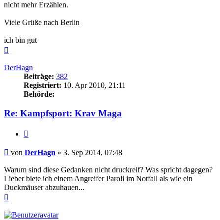
nicht mehr Erzählen.
Viele Grüße nach Berlin
ich bin gut
Nach
oben
DerHagn
Beiträge:
382
Registriert:
10. Apr 2010, 21:11
Behörde:
Re: Kampfsport: Krav Maga
Zitieren
Beitrag
von
DerHagn
»
3. Sep 2014, 07:48
Warum sind diese Gedanken nicht druckreif? Was spricht dagegen?
Lieber biete ich einem Angreifer Paroli im Notfall als wie ein
Duckmäuser abzuhauen...
Nach
oben