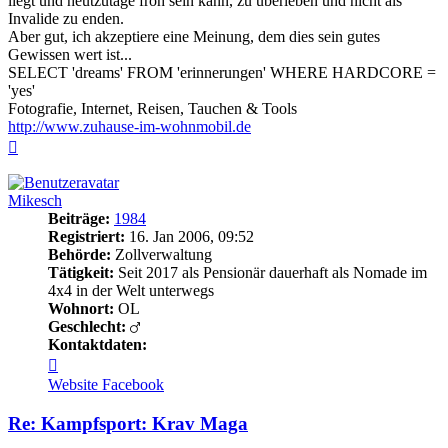
liegt und heutzutage froh sein kann, zu überleben und nicht als
Invalide zu enden.
Aber gut, ich akzeptiere eine Meinung, dem dies sein gutes
Gewissen wert ist...
SELECT 'dreams' FROM 'erinnerungen' WHERE HARDCORE =
'yes'
Fotografie, Internet, Reisen, Tauchen & Tools
http://www.zuhause-im-wohnmobil.de
Nach
oben
Mikesch
Beiträge:
1984
Registriert:
16. Jan 2006, 09:52
Behörde:
Zollverwaltung
Tätigkeit:
Seit 2017 als Pensionär dauerhaft als Nomade im
4x4 in der Welt unterwegs
Wohnort:
OL
Geschlecht:
Kontaktdaten:
Kontaktdaten
von
Website
Facebook
Mikesch
Re: Kampfsport: Krav Maga