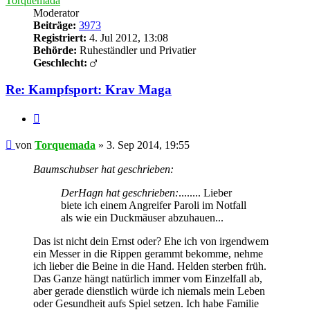
Torquemada
Moderator
Beiträge:
3973
Registriert:
4. Jul 2012, 13:08
Behörde:
Ruheständler und Privatier
Geschlecht:
Re: Kampfsport: Krav Maga
Zitieren
Beitrag
von
Torquemada
»
3. Sep 2014, 19:55
Baumschubser hat geschrieben:
DerHagn hat geschrieben:
........ Lieber
biete ich einem Angreifer Paroli im Notfall
als wie ein Duckmäuser abzuhauen...
Das ist nicht dein Ernst oder? Ehe ich von irgendwem
ein Messer in die Rippen gerammt bekomme, nehme
ich lieber die Beine in die Hand. Helden sterben früh.
Das Ganze hängt natürlich immer vom Einzelfall ab,
aber gerade dienstlich würde ich niemals mein Leben
oder Gesundheit aufs Spiel setzen. Ich habe Familie