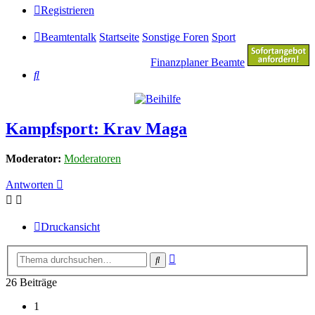
Registrieren
Beamtentalk
Startseite
Sonstige Foren
Sport
Finanzplaner Beamte
Suche
Kampfsport: Krav Maga
Moderator:
Moderatoren
Antworten
Druckansicht
Erweiterte
Suche
Suche
26 Beiträge
1