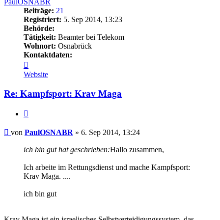
PaulOSNABR
Beiträge:
21
Registriert:
5. Sep 2014, 13:23
Behörde:
Tätigkeit:
Beamter bei Telekom
Wohnort:
Osnabrück
Kontaktdaten:
Kontaktdaten
von
Website
PaulOSNABR
Re: Kampfsport: Krav Maga
Zitieren
Beitrag
von
PaulOSNABR
»
6. Sep 2014, 13:24
ich bin gut hat geschrieben:
Hallo zusammen,
Ich arbeite im Rettungsdienst und mache Kampfsport:
Krav Maga. ....
ich bin gut
Krav Maga ist ein israelisches Selbstverteidigungssystem, das