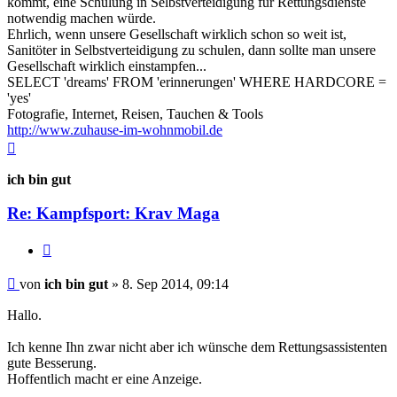
kommt, eine Schulung in Selbstverteidigung für Rettungsdienste
notwendig machen würde.
Ehrlich, wenn unsere Gesellschaft wirklich schon so weit ist,
Sanitöter in Selbstverteidigung zu schulen, dann sollte man unsere
Gesellschaft wirklich einstampfen...
SELECT 'dreams' FROM 'erinnerungen' WHERE HARDCORE =
'yes'
Fotografie, Internet, Reisen, Tauchen & Tools
http://www.zuhause-im-wohnmobil.de
Nach
oben
ich bin gut
Re: Kampfsport: Krav Maga
Zitieren
Beitrag
von
ich bin gut
»
8. Sep 2014, 09:14
Hallo.
Ich kenne Ihn zwar nicht aber ich wünsche dem Rettungsassistenten
gute Besserung.
Hoffentlich macht er eine Anzeige.