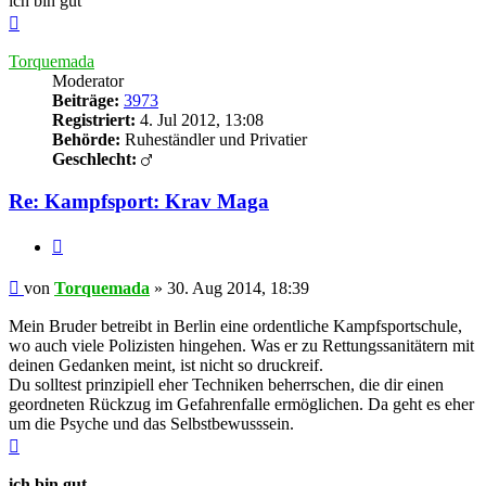
ich bin gut
Nach
oben
Torquemada
Moderator
Beiträge:
3973
Registriert:
4. Jul 2012, 13:08
Behörde:
Ruheständler und Privatier
Geschlecht:
Re: Kampfsport: Krav Maga
Zitieren
Beitrag
von
Torquemada
»
30. Aug 2014, 18:39
Mein Bruder betreibt in Berlin eine ordentliche Kampfsportschule,
wo auch viele Polizisten hingehen. Was er zu Rettungssanitätern mit
deinen Gedanken meint, ist nicht so druckreif.
Du solltest prinzipiell eher Techniken beherrschen, die dir einen
geordneten Rückzug im Gefahrenfalle ermöglichen. Da geht es eher
um die Psyche und das Selbstbewusssein.
Nach
oben
ich bin gut