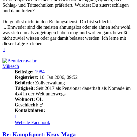
Schlag- und Tritttechniken präferiert. Würdest Du zuerst schlagen
und dann treten?
Du gehörst nicht in den Rettungsdienst. Du bist schlecht.
... Entweder sind die meisten ahnungslos oder sie ahnen sehr wohl,
was sich damals zugetragen haben mag und wollen ganz bewußt
nicht zuviel wissen oder gar damit belastet werden. Ich lerne mit
dieser Lüge zu leben.
Nach
oben
Mikesch
Beiträge:
1984
Registriert:
16. Jan 2006, 09:52
Behörde:
Zollverwaltung
Tätigkeit:
Seit 2017 als Pensionär dauerhaft als Nomade im
4x4 in der Welt unterwegs
Wohnort:
OL
Geschlecht:
Kontaktdaten:
Kontaktdaten
von
Website
Facebook
Mikesch
Re: Kampfsport: Krav Maga