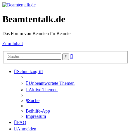
Beamtentalk.de
Das Forum von Beamten für Beamte
Zum Inhalt
Erweiterte
Suche
Suche
Schnellzugriff
Unbeantwortete Themen
Aktive Themen
Suche
Beihilfe-App
Impressum
FAQ
Anmelden