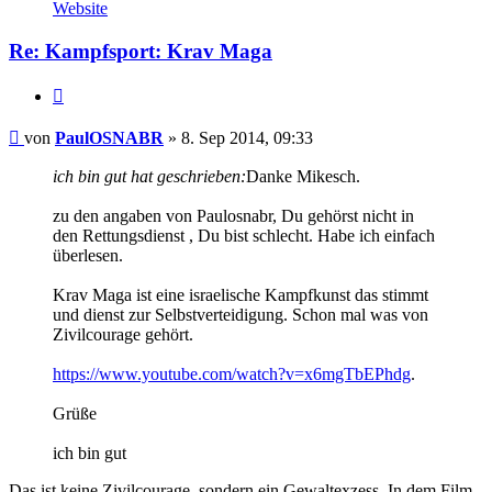
von
Website
PaulOSNABR
Re: Kampfsport: Krav Maga
Zitieren
Beitrag
von
PaulOSNABR
»
8. Sep 2014, 09:33
ich bin gut hat geschrieben:
Danke Mikesch.
zu den angaben von Paulosnabr, Du gehörst nicht in
den Rettungsdienst , Du bist schlecht. Habe ich einfach
überlesen.
Krav Maga ist eine israelische Kampfkunst das stimmt
und dienst zur Selbstverteidigung. Schon mal was von
Zivilcourage gehört.
https://www.youtube.com/watch?v=x6mgTbEPhdg
.
Grüße
ich bin gut
Das ist keine Zivilcourage, sondern ein Gewaltexzess. In dem Film