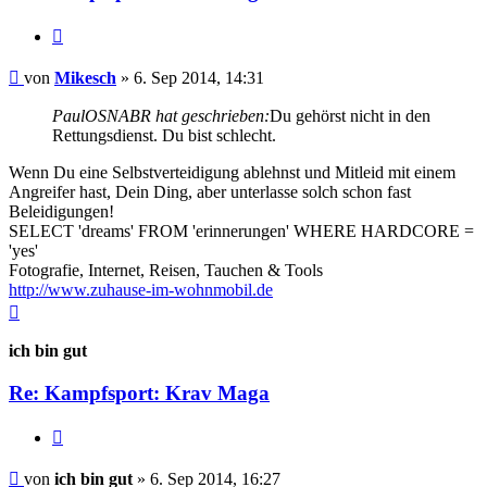
Zitieren
Beitrag
von
Mikesch
»
6. Sep 2014, 14:31
PaulOSNABR hat geschrieben:
Du gehörst nicht in den
Rettungsdienst. Du bist schlecht.
Wenn Du eine Selbstverteidigung ablehnst und Mitleid mit einem
Angreifer hast, Dein Ding, aber unterlasse solch schon fast
Beleidigungen!
SELECT 'dreams' FROM 'erinnerungen' WHERE HARDCORE =
'yes'
Fotografie, Internet, Reisen, Tauchen & Tools
http://www.zuhause-im-wohnmobil.de
Nach
oben
ich bin gut
Re: Kampfsport: Krav Maga
Zitieren
Beitrag
von
ich bin gut
»
6. Sep 2014, 16:27