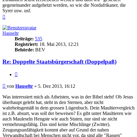
gegeneinander aufgehetzt werden, so wie die Nordafrikaner, die
Syrer usw. usf.
Nach
oben
Hauseltr
Beiträge:
535
Registriert:
18. Mai 2013, 12:21
Behörde:
BEV
Re: Doppelte Staatsbürgerschaft (Doppelpaß)
Zitieren
Beitrag
von
Hauseltr
»
5. Dez 2013, 16:12
Was interessiert mich als Atheisten, was in der Bibel steht! Ob Jesus
überhaupt gelebt hat, steht in den Sternen, aber nicht
wahrheitsgemäß in dem grossen Lügenbuch. Dein Maultiervergleich
ist z.B. absurt, was soll der beweisen? Es gibt unter Maultieren wie
auch Mauleseln Hengste wie auch Stuten, nur sind sie nicht
vermehrungsfähig. Das sind keine Mischlinge (Zwitter).
Zeugungsunfähigkeit kommt aber auf Grund der nahen
Verwandtschaft bei Menschen nicht vor, da sind alle "Rassen"