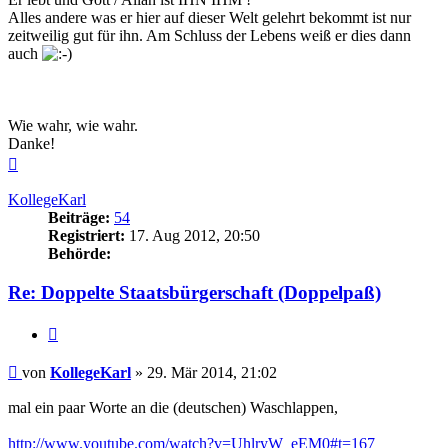
Alles andere was er hier auf dieser Welt gelehrt bekommt ist nur
zeitweilig gut für ihn. Am Schluss der Lebens weiß er dies dann
auch
Wie wahr, wie wahr.
Danke!
Nach
oben
KollegeKarl
Beiträge:
54
Registriert:
17. Aug 2012, 20:50
Behörde:
Re: Doppelte Staatsbürgerschaft (Doppelpaß)
Zitieren
Beitrag
von
KollegeKarl
»
29. Mär 2014, 21:02
mal ein paar Worte an die (deutschen) Waschlappen,
http://www.youtube.com/watch?v=UhlryW_eEM0#t=167