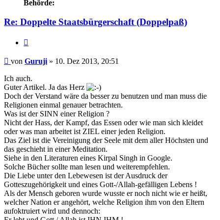
Behörde:
Re: Doppelte Staatsbürgerschaft (Doppelpaß)
Zitieren
Beitrag
von
Guruji
»
10. Dez 2013, 20:51
Ich auch.
Guter Artikel. Ja das Herz
Doch der Verstand wäre da besser zu benutzen und man muss die
Religionen einmal genauer betrachten.
Was ist der SINN einer Religion ?
Nicht der Hass, der Kampf, das Essen oder wie man sich kleidet
oder was man arbeitet ist ZIEL einer jeden Religion.
Das Ziel ist die Vereinigung der Seele mit dem aller Höchsten und
das geschieht in einer Meditation.
Siehe in den Literaturen eines Kirpal Singh in Google.
Solche Bücher sollte man lesen und weiterempfehlen.
Die Liebe unter den Lebewesen ist der Ausdruck der
Gotteszugehörigkeit und eines Gott-/Allah-gefälligen Lebens !
Als der Mensch geboren wurde wusste er noch nicht wie er heißt,
welcher Nation er angehört, welche Religion ihm von den Eltern
aufoktruiert wird und dennoch:
Er lebt und Gott / Allah ist IHN IHM !