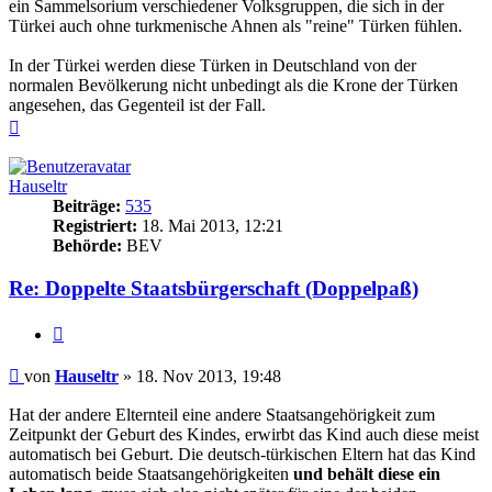
ein Sammelsorium verschiedener Volksgruppen, die sich in der
Türkei auch ohne turkmenische Ahnen als "reine" Türken fühlen.
In der Türkei werden diese Türken in Deutschland von der
normalen Bevölkerung nicht unbedingt als die Krone der Türken
angesehen, das Gegenteil ist der Fall.
Nach
oben
Hauseltr
Beiträge:
535
Registriert:
18. Mai 2013, 12:21
Behörde:
BEV
Re: Doppelte Staatsbürgerschaft (Doppelpaß)
Zitieren
Beitrag
von
Hauseltr
»
18. Nov 2013, 19:48
Hat der andere Elternteil eine andere Staatsangehörigkeit zum
Zeitpunkt der Geburt des Kindes, erwirbt das Kind auch diese meist
automatisch bei Geburt. Die deutsch-türkischen Eltern hat das Kind
automatisch beide Staatsangehörigkeiten
und behält diese ein