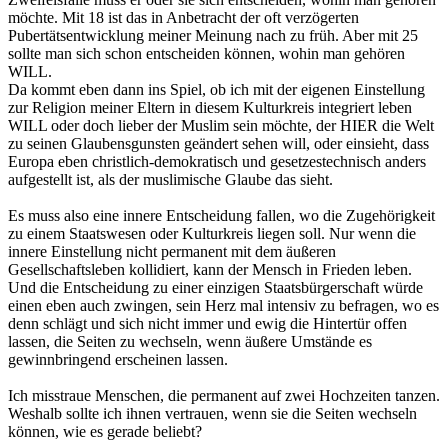
möchte. Mit 18 ist das in Anbetracht der oft verzögerten
Pubertätsentwicklung meiner Meinung nach zu früh. Aber mit 25
sollte man sich schon entscheiden können, wohin man gehören
WILL.
Da kommt eben dann ins Spiel, ob ich mit der eigenen Einstellung
zur Religion meiner Eltern in diesem Kulturkreis integriert leben
WILL oder doch lieber der Muslim sein möchte, der HIER die Welt
zu seinen Glaubensgunsten geändert sehen will, oder einsieht, dass
Europa eben christlich-demokratisch und gesetzestechnisch anders
aufgestellt ist, als der muslimische Glaube das sieht.
Es muss also eine innere Entscheidung fallen, wo die Zugehörigkeit
zu einem Staatswesen oder Kulturkreis liegen soll. Nur wenn die
innere Einstellung nicht permanent mit dem äußeren
Gesellschaftsleben kollidiert, kann der Mensch in Frieden leben.
Und die Entscheidung zu einer einzigen Staatsbürgerschaft würde
einen eben auch zwingen, sein Herz mal intensiv zu befragen, wo es
denn schlägt und sich nicht immer und ewig die Hintertür offen
lassen, die Seiten zu wechseln, wenn äußere Umstände es
gewinnbringend erscheinen lassen.
Ich misstraue Menschen, die permanent auf zwei Hochzeiten tanzen.
Weshalb sollte ich ihnen vertrauen, wenn sie die Seiten wechseln
können, wie es gerade beliebt?