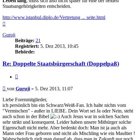
Leben lang
, muss sich also nicht später für eine der beiden
Staatsangehörigkeiten entscheiden.
http://www.istanbul.diplo.de/Vertretung ... seite.html
Nach
oben
Guruji
Beiträge:
21
Registriert:
5. Dez 2013, 10:45
Behörde:
Re: Doppelte Staatsbürgerschaft (Doppelpaß)
Zitieren
Beitrag
von
Guruji
»
5. Dez 2013, 11:07
Liebe Forenmitglieder,
ich persönlich bin ein Schwarz/Weiß-Fan. Ich halte nichts vom
"Vermischen" - außer in LIEBE. Dein Wort sei Ja oder Nein, steht
auch schon in der Bibel
Auch Jesus war in solchen Sachen
sehr strikt und konsequent. Leider haben unsere Mitbürger solche
Eigenschaft nicht mehr. Aber bedenkt doch: Man ist ja auch als
Mann oder Frau geboren und nicht als Mischling wie ein Maultier !
Wahrscheinlich zielt man darauf ab, dass man in Zukunft nur noch