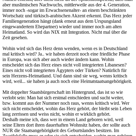
aber muslimischen Nachwuchs, mittlerweile aus der 4. Generation,
immer noch -sogar im Erwachsenenalter- an einem beschränkten
Wortschatz und türkisch-arabischen Akzent erkennt. Das Herz jeder
Familiengeneration hängt (dank erneut aus dem Urspungsland
eingewandertem Ehepartner) wieder und immer noch am alten
Heimatland. So wird das NIX mit Integration. Nicht mal über die
Zeit gesehen.
Wohin wird sich das Herz denn wenden, wenn es in Deutschland
mal kritisch wird? Ja.. wir haben derzeit noch eine friedliche Phase
in Europa, was sich aber auch wieder ändern kann. Wohin
entscheidet sich das Herz eines nicht voll integrierten Libanesen?
Eines nicht voll integrierten Ägypters oder Türken? Natürlich für
sein Herzens-Heimatland. Und dann sind sie weg, wenns kritisch
wird, weil... sie haben ja auch noch eine Heimatstaatsangehörigkeit.
Mit doppelter Staatsbürgerschaft im Hintergrund, das ist so wie
verlobt sein: Man hat sich erstmal entschieden und sucht weiter,
bzw. kommt aus der Nummer noch raus, wenns kritisch wird. Wer
sich nicht entscheidet, wohin das Herz gehört, der bleibt sein Leben
lang zerrissen und weiss nicht, wohin er wirklich gehört.
Deshalb meine ich, dass wer in einem Land geboren wird, weil
seine Eltern dort ihren dauerhaften Wohnsitz haben, der sollte auch
NUR die Staatsangehörigkeit des Geburtslandes besitzen. Im
Zweifelsfalle muss er oder sie sich entscheiden, wohin man gehören