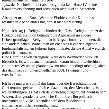
fundamentalistisch angstfrei? leben.
Tja... der Nachteil dort ist aber, es gibt da kein Hartz IV, keine
Krankenversicherung und sonst auch nicht viel an Sicherheit.
Aber jetzt mal im Ernst: Wer eine Phobie vor der Kultur des
westlichen Abendlandes hat, der ist hier nicht richtig.
Naja.. ich sag ja: Religion behindert den Geist. Religion grenzt den
Horizont ein. Religion behindert die Anpassung an andere
Lebensgrundlagen. Religion macht Angst - immer vor denen, die
eine andere haben. Wobei man oft eher Angst vor den eigenen
fundamentalistischen Führern haben müsste, die die Angst weidlich
politisch ausnutzen.
Eine Befreiung von "Religion" wäre dem Weltfrieden wirklich
förderlich. Es würde auch niemanden daran hindern, weiterhin an
ein höheres Wesen zu glauben (wenn man unbedingt möchte), aber
das dann frei von unterschiedlichen KULTzwängen und -
vorschriften.
Ich habe mal was vom Dalai Lama über die Berechtigung des
Christentums gelesen und ob es dazu dient, den Menschen geistig
weiterzubringen. Er hat sich da vorsichtig ausgedrückt, wohl in dem
Wissen, dass gerade der westliche Kulturkreis ihn politisch
unterstützt und viele "Abendländer" dem Buddhismus
einigermassen offen zugänglich sind.