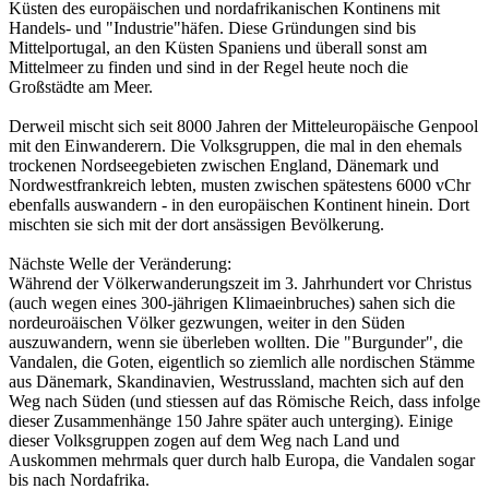
Küsten des europäischen und nordafrikanischen Kontinens mit
Handels- und "Industrie"häfen. Diese Gründungen sind bis
Mittelportugal, an den Küsten Spaniens und überall sonst am
Mittelmeer zu finden und sind in der Regel heute noch die
Großstädte am Meer.
Derweil mischt sich seit 8000 Jahren der Mitteleuropäische Genpool
mit den Einwanderern. Die Volksgruppen, die mal in den ehemals
trockenen Nordseegebieten zwischen England, Dänemark und
Nordwestfrankreich lebten, musten zwischen spätestens 6000 vChr
ebenfalls auswandern - in den europäischen Kontinent hinein. Dort
mischten sie sich mit der dort ansässigen Bevölkerung.
Nächste Welle der Veränderung:
Während der Völkerwanderungszeit im 3. Jahrhundert vor Christus
(auch wegen eines 300-jährigen Klimaeinbruches) sahen sich die
nordeuroäischen Völker gezwungen, weiter in den Süden
auszuwandern, wenn sie überleben wollten. Die "Burgunder", die
Vandalen, die Goten, eigentlich so ziemlich alle nordischen Stämme
aus Dänemark, Skandinavien, Westrussland, machten sich auf den
Weg nach Süden (und stiessen auf das Römische Reich, dass infolge
dieser Zusammenhänge 150 Jahre später auch unterging). Einige
dieser Volksgruppen zogen auf dem Weg nach Land und
Auskommen mehrmals quer durch halb Europa, die Vandalen sogar
bis nach Nordafrika.