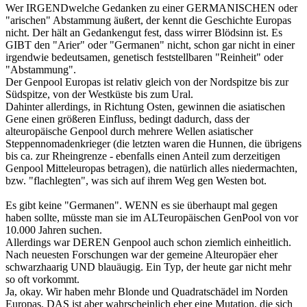
Wer IRGENDwelche Gedanken zu einer GERMANISCHEN oder
"arischen" Abstammung äußert, der kennt die Geschichte Europas
nicht. Der hält an Gedankengut fest, dass wirrer Blödsinn ist. Es
GIBT den "Arier" oder "Germanen" nicht, schon gar nicht in einer
irgendwie bedeutsamen, genetisch feststellbaren "Reinheit" oder
"Abstammung".
Der Genpool Europas ist relativ gleich von der Nordspitze bis zur
Südspitze, von der Westküste bis zum Ural.
Dahinter allerdings, in Richtung Osten, gewinnen die asiatischen
Gene einen größeren Einfluss, bedingt dadurch, dass der
alteuropäische Genpool durch mehrere Wellen asiatischer
Steppennomadenkrieger (die letzten waren die Hunnen, die übrigens
bis ca. zur Rheingrenze - ebenfalls einen Anteil zum derzeitigen
Genpool Mitteleuropas betragen), die natürlich alles niedermachten,
bzw. "flachlegten", was sich auf ihrem Weg gen Westen bot.
Es gibt keine "Germanen". WENN es sie überhaupt mal gegen
haben sollte, müsste man sie im ALTeuropäischen GenPool von vor
10.000 Jahren suchen.
Allerdings war DEREN Genpool auch schon ziemlich einheitlich.
Nach neuesten Forschungen war der gemeine Alteuropäer eher
schwarzhaarig UND blauäugig. Ein Typ, der heute gar nicht mehr
so oft vorkommt.
Ja, okay. Wir haben mehr Blonde und Quadratschädel im Norden
Europas. DAS ist aber wahrscheinlich eher eine Mutation, die sich