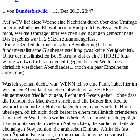
Beitrag
von
Bundesfreiwild
»
12. Dez 2013, 23:47
Auf n-TV lief diese Woche eine Nachricht durch über eine Umfrage
unter muslimischen Einwohnern in Europa. Ich weiss allerdings
nicht, wer die Umfrage unter welchen Bedingungen gemacht hatte.
Das Ergebnis war in 2 Sätzen zusammengefasst:
"Ein großer Teil der muslimischen Bevölkerung hat eine
fundamentalistische Glaubenseinstellung (was keine Neuigkeit ist).
Unter der muslimischen Bevölkerung gibt es eine PHOBIE (das
wurde wortwörtlich so mitgeteilt) gegenüber den Werten des
christlich-westlichen Abendlandes... (noch ein paar Einzelheiten
aufgeführt).
Was ich spontan dachte war: WENN ich so eine Panik habe, hier im
westlichen Abendland zu leben, obwohl gerade HIER es
einigermassen friedlich zugeht, Recht und Gesetz gelten - ohne dass
die Religion das Machtwort spricht und alle Bürger ihre Rechte
wahrnehmen und zur Not einklagen dürfen, dann würde ICH mir
überlegen, ob ich nicht doch besser in einem muslimisch orientierten
Land meiner Wahl leben wollen würde. Also... muslimisch geprägte
Länder gibts ziemlich viele im Nahen Osten, die südlichen Teile der
ehemaligen Sowjetunion, die arabischen Emirate, Afrika bis fast
zum Äquator. Bitte schön, da kann man dann ganz muslimisch-