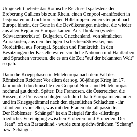
Umgekehrt lieferte das Römische Reich seit spätestens der
Eroberung Galliens bis zum Rhein, einen Genpool -manifestiert in
Legionären und nichtrömischen Hilfstruppen- einen Genpool nach
Europa hinein, der Gene in die Bevölkerungen mischte, die wieder
aus allen Regionen Europas kamen: Aus Thrakien (wieder
Schwarzmeerküste), Bulgarien, Griechenland, von sämtlichen
Adriaküsten, aus dem heutigen Tschechien/Slowakei, aus
Nordafrika, aus Portugal, Spanien und Frankreich. In den
Besatzungen der Kastelle waren sämtliche Nationen und Hautfarben
und Sprachen vertreten, die es um die Zeit "auf der bekannten Welt"
so gab.
Dann die Kriegsphasen in Mitteleuropa nach dem Fall des
Römischen Reiches: Vor allem der sog. 30-jährige Krieg im 17.
Jahrhundert durchmischte den Genpool Nord- und Mitteleuropas
nochmal gut durch. Später: Die Franzosen, die Österreicher, die
Russen, die Preussen schlugen sich durch halb Europa miteinander
und im Kriegsgetümmel nach den eigentlichen Schlachten - ihr
könnt euch vorstellen, was mit den Frauen überall passierte.
Der Koblenzer "Schängel" ist ein Beispiel für die -allerdings
friedliche- Vereinigung zwischen Eroberern und Eroberten. Der
"Jean", oft ein Bastardkind - wurde zum sprichwörtlichen "Schang",
bzw. Schängel.