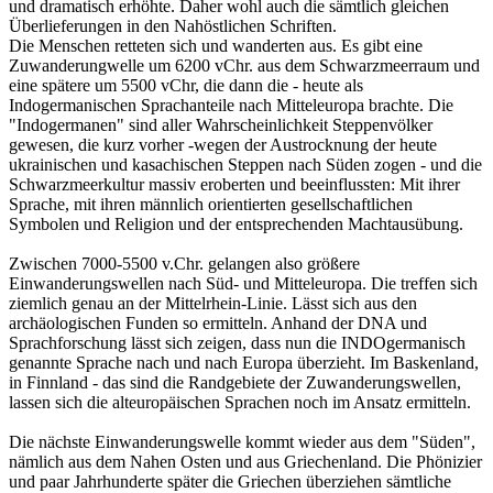
und dramatisch erhöhte. Daher wohl auch die sämtlich gleichen
Überlieferungen in den Nahöstlichen Schriften.
Die Menschen retteten sich und wanderten aus. Es gibt eine
Zuwanderungwelle um 6200 vChr. aus dem Schwarzmeerraum und
eine spätere um 5500 vChr, die dann die - heute als
Indogermanischen Sprachanteile nach Mitteleuropa brachte. Die
"Indogermanen" sind aller Wahrscheinlichkeit Steppenvölker
gewesen, die kurz vorher -wegen der Austrocknung der heute
ukrainischen und kasachischen Steppen nach Süden zogen - und die
Schwarzmeerkultur massiv eroberten und beeinflussten: Mit ihrer
Sprache, mit ihren männlich orientierten gesellschaftlichen
Symbolen und Religion und der entsprechenden Machtausübung.
Zwischen 7000-5500 v.Chr. gelangen also größere
Einwanderungswellen nach Süd- und Mitteleuropa. Die treffen sich
ziemlich genau an der Mittelrhein-Linie. Lässt sich aus den
archäologischen Funden so ermitteln. Anhand der DNA und
Sprachforschung lässt sich zeigen, dass nun die INDOgermanisch
genannte Sprache nach und nach Europa überzieht. Im Baskenland,
in Finnland - das sind die Randgebiete der Zuwanderungswellen,
lassen sich die alteuropäischen Sprachen noch im Ansatz ermitteln.
Die nächste Einwanderungswelle kommt wieder aus dem "Süden",
nämlich aus dem Nahen Osten und aus Griechenland. Die Phönizier
und paar Jahrhunderte später die Griechen überziehen sämtliche