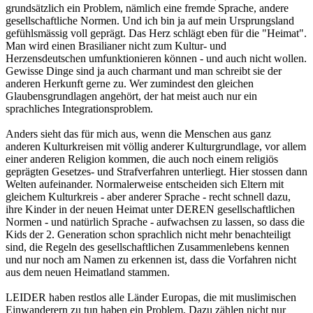
grundsätzlich ein Problem, nämlich eine fremde Sprache, andere
gesellschaftliche Normen. Und ich bin ja auf mein Ursprungsland
gefühlsmässig voll geprägt. Das Herz schlägt eben für die "Heimat".
Man wird einen Brasilianer nicht zum Kultur- und
Herzensdeutschen umfunktionieren können - und auch nicht wollen.
Gewisse Dinge sind ja auch charmant und man schreibt sie der
anderen Herkunft gerne zu. Wer zumindest den gleichen
Glaubensgrundlagen angehört, der hat meist auch nur ein
sprachliches Integrationsproblem.
Anders sieht das für mich aus, wenn die Menschen aus ganz
anderen Kulturkreisen mit völlig anderer Kulturgrundlage, vor allem
einer anderen Religion kommen, die auch noch einem religiös
geprägten Gesetzes- und Strafverfahren unterliegt. Hier stossen dann
Welten aufeinander. Normalerweise entscheiden sich Eltern mit
gleichem Kulturkreis - aber anderer Sprache - recht schnell dazu,
ihre Kinder in der neuen Heimat unter DEREN gesellschaftlichen
Normen - und natürlich Sprache - aufwachsen zu lassen, so dass die
Kids der 2. Generation schon sprachlich nicht mehr benachteiligt
sind, die Regeln des gesellschaftlichen Zusammenlebens kennen
und nur noch am Namen zu erkennen ist, dass die Vorfahren nicht
aus dem neuen Heimatland stammen.
LEIDER haben restlos alle Länder Europas, die mit muslimischen
Einwanderern zu tun haben ein Problem. Dazu zählen nicht nur