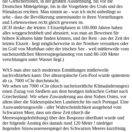
die Gletscherzonen, in der größten Ausdehnung, bis vor die
Deutschen Mittelgebirge, bis in die Vorgebiete des Urals und des
Himalayas reichten. Man nimmt an - was ich nicht unbedingt so
sehe - dass die Bevölkerung untereinander in ihren Vorstellungen
und Lebensweisen recht gleich gewesen ist.
(ICH denke: die letzten 3 Eiszeitphasen in 100.000 Jahren haben
alles weggeschrubbelt und abrasiert, was man an Beweisen für
höhere Kulturen hätte finden können, und der Rest - aus der Zeit der
letzten Eiszeit - liegt möglicherweise in der Nordsee versunken oder
im Golf von Morhihan oder der irischen See - weil mittlerweile vom
nacheiszeitlichen Meeresspiegelanstieg von rund 80-100 Meter
verschlungen unter Wasser liegt.)
WAS man aber nach modernen Ermittlungen mittlerweile
nachvollziehen kann: Der alteuropäische Gen-Pool wurde spätestens
ab ca. 7000 vChr durchmischt.
Wir sehen um 7000 vChr (durch nacheiszeitliche Klimaänderungen)
einen Zuzug von Siedlern aus dem heutigen türkischen Gebiet nach
Griechenland. Wir sehen Zuwanderung aus dem Nahen Osten, vor
allem über die Südeuropäischen Landstriche bis nach Portugal. Eine
Auswanderungswelle - aller Wahrscheinlichkeit ausgehend vom
Schwarzen Meer, dass um diese Zeit (durch die
Meeresspiegelerhöhung) über den Bosporus überflutet wurde und
der folgende Anstieg des damals rund 120 Meter ! niedriger
liegenden Süsswasserseespiegel des Schwarzen Meeres kurzfristig