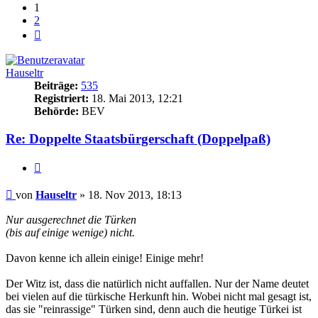
1
2
Nächste
Hauseltr
Beiträge:
535
Registriert:
18. Mai 2013, 12:21
Behörde:
BEV
Re: Doppelte Staatsbürgerschaft (Doppelpaß)
Zitieren
Beitrag
von
Hauseltr
»
18. Nov 2013, 18:13
Nur ausgerechnet die Türken
(bis auf einige wenige) nicht.
Davon kenne ich allein einige! Einige mehr!
Der Witz ist, dass die natürlich nicht auffallen. Nur der Name deutet
bei vielen auf die türkische Herkunft hin. Wobei nicht mal gesagt ist,
das sie "reinrassige" Türken sind, denn auch die heutige Türkei ist