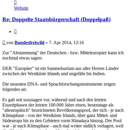
Kontaktdaten
von
Website
Bundesfreiwild
Re: Doppelte Staatsbürgerschaft (Doppelpaß)
Zitieren
Beitrag
von
Bundesfreiwild
»
7. Apr 2014, 12:16
Zur "Abstammung" der Deutschen - bzw. Mitteleuropäer kann ich
nochmal etwas sagen:
DER "Europäer" ist ein Sammelsurium aus aller Herren Länder
zwischen der Westküste Irlands und ungefähr bis Indien.
Die neuesten DNA- und Sprachforschungsinstrumente zeigen
folgendes an:
Es gab seit sozusagen vor, während und nach den letzten
Eiszeitphasen der letzten 100.000 Jahre einen, heutzutage als
"alteuropäisch" bezeichneten Bevölkerungspool, der sich - je nach
Klimaphase - von der Westküste Irlands, über ganz Mittel- und
Südeuropa bis zu den Gebieten vorm Himalaya hinzog. Der Pool
war - je nach Klimaphase - auch mal weiter südlich verlagert, weil