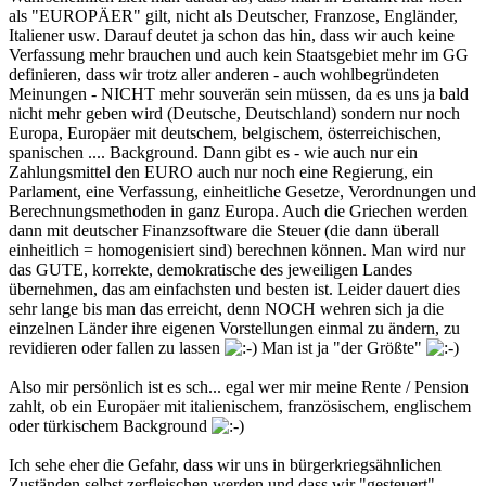
als "EUROPÄER" gilt, nicht als Deutscher, Franzose, Engländer,
Italiener usw. Darauf deutet ja schon das hin, dass wir auch keine
Verfassung mehr brauchen und auch kein Staatsgebiet mehr im GG
definieren, dass wir trotz aller anderen - auch wohlbegründeten
Meinungen - NICHT mehr souverän sein müssen, da es uns ja bald
nicht mehr geben wird (Deutsche, Deutschland) sondern nur noch
Europa, Europäer mit deutschem, belgischem, österreichischen,
spanischen .... Background. Dann gibt es - wie auch nur ein
Zahlungsmittel den EURO auch nur noch eine Regierung, ein
Parlament, eine Verfassung, einheitliche Gesetze, Verordnungen und
Berechnungsmethoden in ganz Europa. Auch die Griechen werden
dann mit deutscher Finanzsoftware die Steuer (die dann überall
einheitlich = homogenisiert sind) berechnen können. Man wird nur
das GUTE, korrekte, demokratische des jeweiligen Landes
übernehmen, das am einfachsten und besten ist. Leider dauert dies
sehr lange bis man das erreicht, denn NOCH wehren sich ja die
einzelnen Länder ihre eigenen Vorstellungen einmal zu ändern, zu
revidieren oder fallen zu lassen
Man ist ja "der Größte"
Also mir persönlich ist es sch... egal wer mir meine Rente / Pension
zahlt, ob ein Europäer mit italienischem, französischem, englischem
oder türkischem Background
Ich sehe eher die Gefahr, dass wir uns in bürgerkriegsähnlichen
Zuständen selbst zerfleischen werden und dass wir "gesteuert"