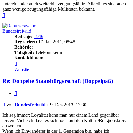
untereinander auch weiterhin zeugungsfähig. Allerdings sind auch
ganz wenige zeugungsfähige Mulistuten bekannt.
Nach
oben
Bundesfreiwild
Beiträge:
1946
Registriert:
17. Jan 2011, 08:48
Behörde:
Tätigkeit:
Telekomikerin
Kontaktdaten:
Kontaktdaten
von
Website
Bundesfreiwild
Re: Doppelte Staatsbürgerschaft (Doppelpaß)
Zitieren
Beitrag
von
Bundesfreiwild
»
9. Dez 2013, 13:30
Ich sag immer: Loyalität kann man nur einem Land gegenüber
leisten. Vielleicht lässt es sich noch auf den Kultur-/Religionskreis
ausweiten.
Wenn ich Einwanderer in der 1. Generation bin, habe ich