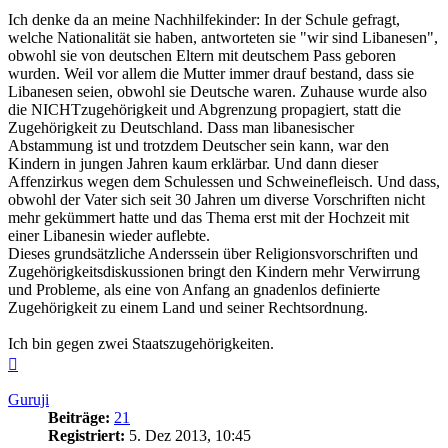
Ich denke da an meine Nachhilfekinder: In der Schule gefragt,
welche Nationalität sie haben, antworteten sie "wir sind Libanesen",
obwohl sie von deutschen Eltern mit deutschem Pass geboren
wurden. Weil vor allem die Mutter immer drauf bestand, dass sie
Libanesen seien, obwohl sie Deutsche waren. Zuhause wurde also
die NICHTzugehörigkeit und Abgrenzung propagiert, statt die
Zugehörigkeit zu Deutschland. Dass man libanesischer
Abstammung ist und trotzdem Deutscher sein kann, war den
Kindern in jungen Jahren kaum erklärbar. Und dann dieser
Affenzirkus wegen dem Schulessen und Schweinefleisch. Und dass,
obwohl der Vater sich seit 30 Jahren um diverse Vorschriften nicht
mehr gekümmert hatte und das Thema erst mit der Hochzeit mit
einer Libanesin wieder auflebte.
Dieses grundsätzliche Anderssein über Religionsvorschriften und
Zugehörigkeitsdiskussionen bringt den Kindern mehr Verwirrung
und Probleme, als eine von Anfang an gnadenlos definierte
Zugehörigkeit zu einem Land und seiner Rechtsordnung.
Ich bin gegen zwei Staatszugehörigkeiten.
Nach
oben
Guruji
Beiträge:
21
Registriert:
5. Dez 2013, 10:45