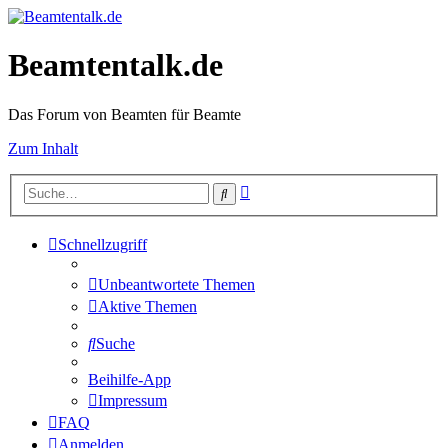
Beamtentalk.de
Das Forum von Beamten für Beamte
Zum Inhalt
Erweiterte
Suche
Suche
Schnellzugriff
Unbeantwortete Themen
Aktive Themen
Suche
Beihilfe-App
Impressum
FAQ
Anmelden