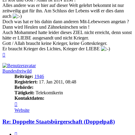
Alles andere was er hier auf dieser Welt gelehrt bekommt ist nur
zeitweilig gut für ihn. Am Schluss der Lebens weiß er dies dann
auch
Doch was hat er bis dahin dann anderen Mit-Lebewesen angetan ?
Dann wird Heulen und Zähneknirschen sein !
Auch Mohammed hatte leider dieses ZIEL nicht erreicht, denn sonst
hätte er LIEBE ausgesandt und nicht Krieger.
Gott / Allah braucht keine Krieger, keine Gotteskrieger.
Er braucht Krieger des Lichtes, Krieger der LIEBE
Nach
oben
Bundesfreiwild
Beiträge:
1946
Registriert:
17. Jan 2011, 08:48
Behörde:
Tätigkeit:
Telekomikerin
Kontaktdaten:
Kontaktdaten
von
Website
Bundesfreiwild
Re: Doppelte Staatsbürgerschaft (Doppelpaß)
Zitieren