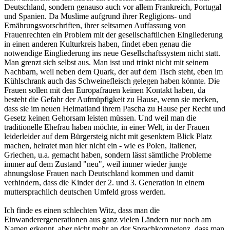
Deutschland, sondern genauso auch vor allem Frankreich, Portugal
und Spanien. Da Muslime aufgrund ihrer Regligions- und
Ernährungsvorschriften, ihrer seltsamen Auffassung von
Frauenrechten ein Problem mit der gesellschaftlichen Eingliederung
in einen anderen Kulturkreis haben, findet eben genau die
notwendige Eingliederung ins neue Gesellschaftssystem nicht statt.
Man grenzt sich selbst aus. Man isst und trinkt nicht mit seinem
Nachbarn, weil neben dem Quark, der auf dem Tisch steht, eben im
Kühlschrank auch das Schweinefleisch gelegen haben könnte. Die
Frauen sollen mit den Europafrauen keinen Kontakt haben, da
besteht die Gefahr der Aufmüpfigkeit zu Hause, wenn sie merken,
dass sie im neuen Heimatland ihrem Pascha zu Hause per Recht und
Gesetz keinen Gehorsam leisten müssen. Und weil man die
traditionelle Ehefrau haben möchte, in einer Welt, in der Frauen
leiderleider auf dem Bürgersteig nicht mit gesenktem Blick Platz
machen, heiratet man hier nicht ein - wie es Polen, Italiener,
Griechen, u.a. gemacht haben, sondern lässt sämtliche Probleme
immer auf dem Zustand "neu", weil immer wieder junge
ahnungslose Frauen nach Deutschland kommen und damit
verhindern, dass die Kinder der 2. und 3. Generation in einem
muttersprachlich deutschen Umfeld gross werden.
Ich finde es einen schlechten Witz, dass man die
Einwanderergenerationen aus ganz vielen Ländern nur noch am
Namen erkennt, aber nicht mehr an der Sprachkompetenz, dass man