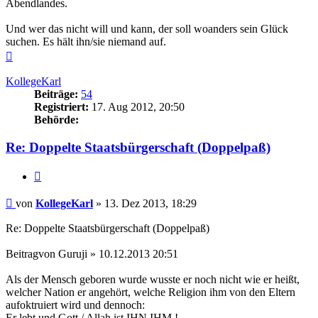
Abendlandes.
Und wer das nicht will und kann, der soll woanders sein Glück
suchen. Es hält ihn/sie niemand auf.
Nach
oben
KollegeKarl
Beiträge:
54
Registriert:
17. Aug 2012, 20:50
Behörde:
Re: Doppelte Staatsbürgerschaft (Doppelpaß)
Zitieren
Beitrag
von
KollegeKarl
»
13. Dez 2013, 18:29
Re: Doppelte Staatsbürgerschaft (Doppelpaß)
Beitragvon Guruji » 10.12.2013 20:51
Als der Mensch geboren wurde wusste er noch nicht wie er heißt,
welcher Nation er angehört, welche Religion ihm von den Eltern
aufoktruiert wird und dennoch:
Er lebt und Gott / Allah ist IHN IHM !