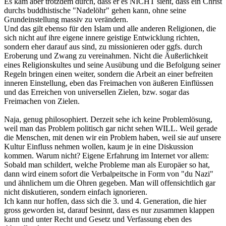
Es kam aber trotzdem durch, dass er es NICHT sieht, dass ein Christ
durchs buddhistische "Nadelöhr" gehen kann, ohne seine
Grundeinstellung massiv zu verändern.
Und das gilt ebenso für den Islam und alle anderen Religionen, die
sich nicht auf ihre eigene innere geistige Entwicklung richten,
sondern eher darauf aus sind, zu missionieren oder ggfs. durch
Eroberung und Zwang zu vereinahmen. Nicht die Äußerlichkeit
eines Religionskultes und seine Ausübung und die Befolgung seiner
Regeln bringen einen weiter, sondern die Arbeit an einer befreiten
inneren Einstellung, eben das Freimachen von äußeren Einflüssen
und das Erreichen von universellen Zielen, bzw. sogar das
Freimachen von Zielen.
Naja, genug philosophiert. Derzeit sehe ich keine Problemlösung,
weil man das Problem politisch gar nicht sehen WILL. Weil gerade
die Menschen, mit denen wir ein Problem haben, weil sie auf unsere
Kultur Einfluss nehmen wollen, kaum je in eine Diskussion
kommen. Warum nicht? Eigene Erfahrung im Internet vor allem:
Sobald man schildert, welche Probleme man als Europäer so hat,
dann wird einem sofort die Verbalpeitsche in Form von "du Nazi"
und ähnlichem um die Ohren gegeben. Man will offensichtlich gar
nicht diskutieren, sondern einfach ignorieren.
Ich kann nur hoffen, dass sich die 3. und 4. Generation, die hier
gross geworden ist, darauf besinnt, dass es nur zusammen klappen
kann und unter Recht und Gesetz und Verfassung eben des