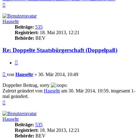
Nach
oben
Hauseltr
Beiträge:
535
Registriert:
18. Mai 2013, 12:21
Behörde:
BEV
Re: Doppelte Staatsbürgerschaft (Doppelpaß)
Zitieren
Beitrag
von
Hauseltr
»
30. Mär 2014, 10:49
Doppelter Beitrag, sorry
Zuletzt geändert von
Hauseltr
am 30. Mär 2014, 10:59, insgesamt 1-
mal geändert.
Nach
oben
Hauseltr
Beiträge:
535
Registriert:
18. Mai 2013, 12:21
Behörde:
BEV