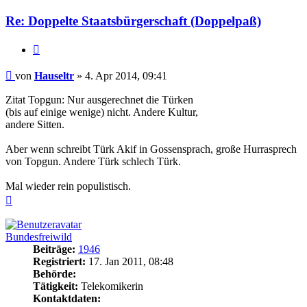
Re: Doppelte Staatsbürgerschaft (Doppelpaß)
Zitieren
Beitrag
von
Hauseltr
»
4. Apr 2014, 09:41
Zitat Topgun: Nur ausgerechnet die Türken
(bis auf einige wenige) nicht. Andere Kultur,
andere Sitten.
Aber wenn schreibt Türk Akif in Gossensprach, große Hurrasprech
von Topgun. Andere Türk schlech Türk.
Mal wieder rein populistisch.
Nach
oben
Bundesfreiwild
Beiträge:
1946
Registriert:
17. Jan 2011, 08:48
Behörde:
Tätigkeit:
Telekomikerin
Kontaktdaten: