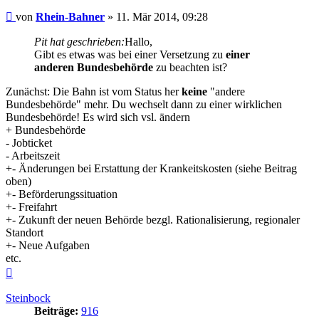
Beitrag
von
Rhein-Bahner
»
11. Mär 2014, 09:28
Pit hat geschrieben:
Hallo,
Gibt es etwas was bei einer Versetzung zu
einer
anderen Bundesbehörde
zu beachten ist?
Zunächst: Die Bahn ist vom Status her
keine
"andere
Bundesbehörde" mehr. Du wechselt dann zu einer wirklichen
Bundesbehörde! Es wird sich vsl. ändern
+ Bundesbehörde
- Jobticket
- Arbeitszeit
+- Änderungen bei Erstattung der Krankeitskosten (siehe Beitrag
oben)
+- Beförderungssituation
+- Freifahrt
+- Zukunft der neuen Behörde bezgl. Rationalisierung, regionaler
Standort
+- Neue Aufgaben
etc.
Nach
oben
Steinbock
Beiträge:
916