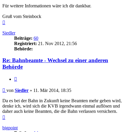
Für weitere Informationen wäre ich dir dankbar.
Gruß vom Steinbock
Nach
oben
Siedler
Beiträge:
60
Registriert:
21. Nov 2012, 21:56
Behörde:
Re: Bahnbeamte - Wechsel zu einer anderen
Behörde
Zitieren
Beitrag
von
Siedler
»
11. Mär 2014, 18:35
Da es bei der Bahn in Zukunft keine Beamten mehr geben wird,
denke ich, wird sich die KVB irgendwann einmal auflösen und
daher auch keine Beamten, die die Bahn verlassen versichern.
Nach
oben
bigpoint