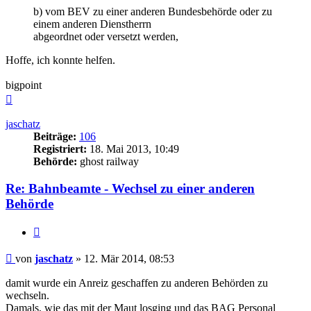
b) vom BEV zu einer anderen Bundesbehörde oder zu
einem anderen Dienstherrn
abgeordnet oder versetzt werden,
Hoffe, ich konnte helfen.
bigpoint
Nach
oben
jaschatz
Beiträge:
106
Registriert:
18. Mai 2013, 10:49
Behörde:
ghost railway
Re: Bahnbeamte - Wechsel zu einer anderen
Behörde
Zitieren
Beitrag
von
jaschatz
»
12. Mär 2014, 08:53
damit wurde ein Anreiz geschaffen zu anderen Behörden zu
wechseln.
Damals, wie das mit der Maut losging und das BAG Personal