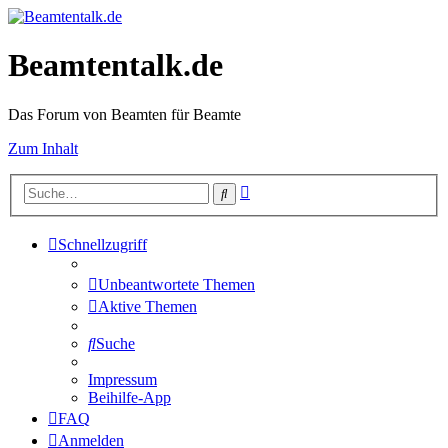
Beamtentalk.de
Das Forum von Beamten für Beamte
Zum Inhalt
Erweiterte
Suche
Suche
Schnellzugriff
Unbeantwortete Themen
Aktive Themen
Suche
Impressum
Beihilfe-App
FAQ
Anmelden