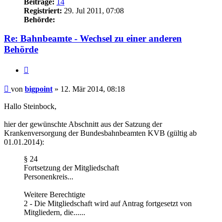
Beiträge:
14
Registriert:
29. Jul 2011, 07:08
Behörde:
Re: Bahnbeamte - Wechsel zu einer anderen
Behörde
Zitieren
Beitrag
von
bigpoint
»
12. Mär 2014, 08:18
Hallo Steinbock,
hier der gewünschte Abschnitt aus der Satzung der
Krankenversorgung der Bundesbahnbeamten KVB (gültig ab
01.01.2014):
§ 24
Fortsetzung der Mitgliedschaft
Personenkreis...
Weitere Berechtigte
2 - Die Mitgliedschaft wird auf Antrag fortgesetzt von
Mitgliedern, die......