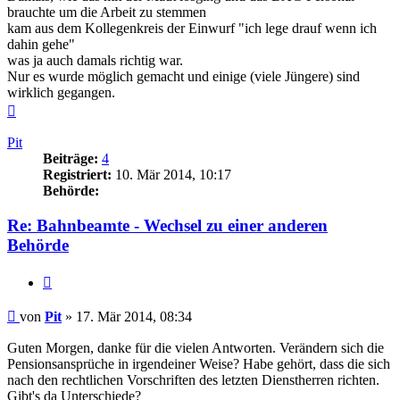
brauchte um die Arbeit zu stemmen
kam aus dem Kollegenkreis der Einwurf "ich lege drauf wenn ich
dahin gehe"
was ja auch damals richtig war.
Nur es wurde möglich gemacht und einige (viele Jüngere) sind
wirklich gegangen.
Nach
oben
Pit
Beiträge:
4
Registriert:
10. Mär 2014, 10:17
Behörde:
Re: Bahnbeamte - Wechsel zu einer anderen
Behörde
Zitieren
Beitrag
von
Pit
»
17. Mär 2014, 08:34
Guten Morgen, danke für die vielen Antworten. Verändern sich die
Pensionsansprüche in irgendeiner Weise? Habe gehört, dass die sich
nach den rechtlichen Vorschriften des letzten Dienstherren richten.
Gibt's da Unterschiede?