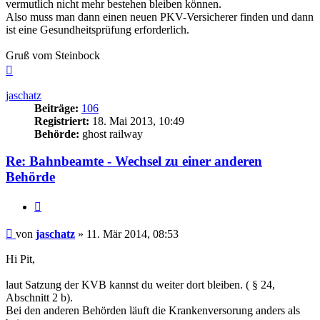
vermutlich nicht mehr bestehen bleiben können.
Also muss man dann einen neuen PKV-Versicherer finden und dann
ist eine Gesundheitsprüfung erforderlich.
Gruß vom Steinbock
Nach
oben
jaschatz
Beiträge:
106
Registriert:
18. Mai 2013, 10:49
Behörde:
ghost railway
Re: Bahnbeamte - Wechsel zu einer anderen
Behörde
Zitieren
Beitrag
von
jaschatz
»
11. Mär 2014, 08:53
Hi Pit,
laut Satzung der KVB kannst du weiter dort bleiben. ( § 24,
Abschnitt 2 b).
Bei den anderen Behörden läuft die Krankenversorung anders als