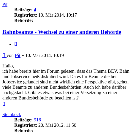
Pit
Beiträge:
4
Registriert:
10. Mär 2014, 10:17
Behörde:
Bahnbeamte - Wechsel zu einer anderen Behörde
Zitieren
Beitrag
von
Pit
»
10. Mär 2014, 10:19
Hallo,
ich habe bereits hier im Forum gelesen, dass das Thema BEV, Bahn
und Jobservice heiß diskutiert wird. Da es für Beamte die bei
Jobservice gelandet sind nicht wirklich eine Perspektive gibt, gehen
viele Beamte zu anderen Bundesbehörden. Auch ich habe darüber
nachgedacht. Gibt es etwas was bei einer Versetzung zu einer
anderen Bundesbehörde zu beachten ist?
Nach
oben
Steinbock
Beiträge:
916
Registriert:
20. Mai 2012, 11:50
Behörde: