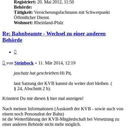
Registriert:
20. Mai 2012, 11:50
Behörde:
Tätigkeit:
Versicherungsfachmann mit Schwerpunkt
Öffentlicher Dienst.
Wohnort:
Rheinland-Pfalz
Re: Bahnbeamte - Wechsel zu einer anderen
Behörde
Zitieren
Beitrag
von
Steinbock
»
11. Mär 2014, 12:19
jaschatz hat geschrieben:
Hi Pit,
laut Satzung der KVB kannst du weiter dort bleiben. (
§ 24, Abschnitt 2 b).
Könntest Du mir diesen § hier mal anzeigen!
Nach meinen Informationen (Auskunft der KVB - sowie auch von
einem noch Personalrat der Bahn)
ist die Weiterführung der KVB-Mitgliedschaft bei Versetzung zu
einer anderen Behörde nicht mehr möglich.