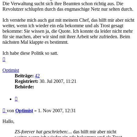
Die Verwaltung sucht sich ihre Beamten schon richtig aus. Die
Revolutzer schlupfen durch das engmaschige Netz nur selten durch.
Ich verstehe mich auch gut mit meinem Chef, das hilft mir aber nicht
weiter, wenn ich wieder ein eda bekomme und als Trost gesagt
bekomme: Sie wissen ja, die Quote. Ich konnte da leider nicht mehr
für sie machen, aber wir sind mit ihrer Arbeit sehr zufrieden. Beim
nächsten Mal klappte es bestimmt.
Ich habe diese Politik so satt.
Nach
oben
Optimist
Beiträge:
42
Registriert:
30. Jul 2007, 11:21
Behörde:
Zitieren
Beitrag
von
Optimist
»
1. Nov 2007, 12:31
Hallo,
ZS-forever hat geschrieben:
... das hilft mir aber nicht