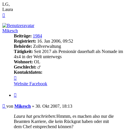
LG,
Laura
Nach
oben
Mikesch
Beiträge:
1984
Registriert:
16. Jan 2006, 09:52
Behörde:
Zollverwaltung
Tätigkeit:
Seit 2017 als Pensionär dauerhaft als Nomade im
4x4 in der Welt unterwegs
Wohnort:
OL
Geschlecht:
Kontaktdaten:
Kontaktdaten
von
Website
Facebook
Mikesch
Zitieren
Beitrag
von
Mikesch
»
30. Okt 2007, 18:13
Laura hat geschrieben:
Hmmm, es machen also nur die
Beamten Karriere, die kein Rückgrat haben oder mit
dem Chef entsprechend können?