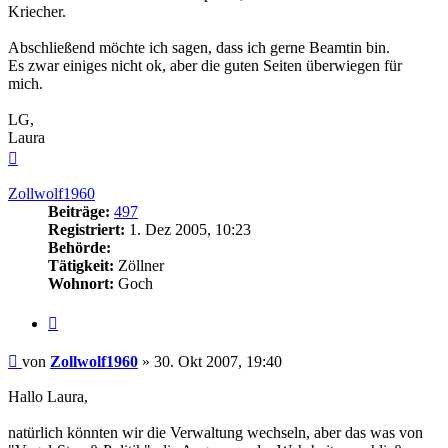
Kriecher.
Abschließend möchte ich sagen, dass ich gerne Beamtin bin.
Es zwar einiges nicht ok, aber die guten Seiten überwiegen für
mich.
LG,
Laura
Nach
oben
Zollwolf1960
Beiträge:
497
Registriert:
1. Dez 2005, 10:23
Behörde:
Tätigkeit:
Zöllner
Wohnort:
Goch
Zitieren
Beitrag
von
Zollwolf1960
»
30. Okt 2007, 19:40
Hallo Laura,
natürlich könnten wir die Verwaltung wechseln, aber das was von