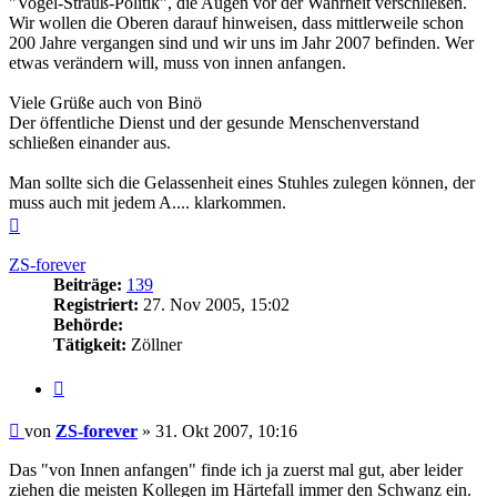
"Vogel-Strauß-Politik", die Augen vor der Wahrheit verschließen.
Wir wollen die Oberen darauf hinweisen, dass mittlerweile schon
200 Jahre vergangen sind und wir uns im Jahr 2007 befinden. Wer
etwas verändern will, muss von innen anfangen.
Viele Grüße auch von Binö
Der öffentliche Dienst und der gesunde Menschenverstand
schließen einander aus.
Man sollte sich die Gelassenheit eines Stuhles zulegen können, der
muss auch mit jedem A.... klarkommen.
Nach
oben
ZS-forever
Beiträge:
139
Registriert:
27. Nov 2005, 15:02
Behörde:
Tätigkeit:
Zöllner
Zitieren
Beitrag
von
ZS-forever
»
31. Okt 2007, 10:16
Das "von Innen anfangen" finde ich ja zuerst mal gut, aber leider
ziehen die meisten Kollegen im Härtefall immer den Schwanz ein.