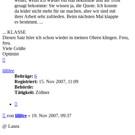
weiter, wenn ich wieder ein eda bekomme und als Trost
gesagt bekomme: Sie wissen ja, die Quote. Ich konnte
da leider nicht mehr für sie machen, aber wir sind mit
ihrer Arbeit sehr zufrieden. Beim nächsten Mal klappte
es bestimmt. ...
... KLASSE
Diesen Satz höre ich schon wieder in meinen Ohren klingen. Freu,
freu.
Viele Grüße
Optimist
Nach
oben
lillifee
Beiträge:
6
Registriert:
15. Nov 2007, 11:09
Behörde:
Tätigkeit:
Zöllner
Zitieren
Beitrag
von
lillifee
»
19. Nov 2007, 09:37
@ Laura