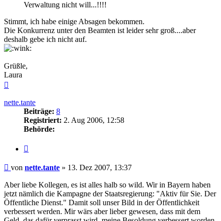
Verwaltung nicht will...!!!!
Stimmt, ich habe einige Absagen bekommen.
Die Konkurrenz unter den Beamten ist leider sehr groß....aber
deshalb gebe ich nicht auf.
Grüßle,
Laura
Nach
oben
nette.tante
Beiträge:
8
Registriert:
2. Aug 2006, 12:58
Behörde:
Zitieren
Beitrag
von
nette.tante
»
13. Dez 2007, 13:37
Aber liebe Kollegen, es ist alles halb so wild. Wir in Bayern haben
jetzt nämlich die Kampagne der Staatsregierung: "Aktiv für Sie. Der
Öffentliche Dienst." Damit soll unser Bild in der Öffentlichkeit
verbessert werden. Mir wärs aber lieber gewesen, dass mit dem
Geld, das dafür verprasst wird, meine Besoldung verbessert worden