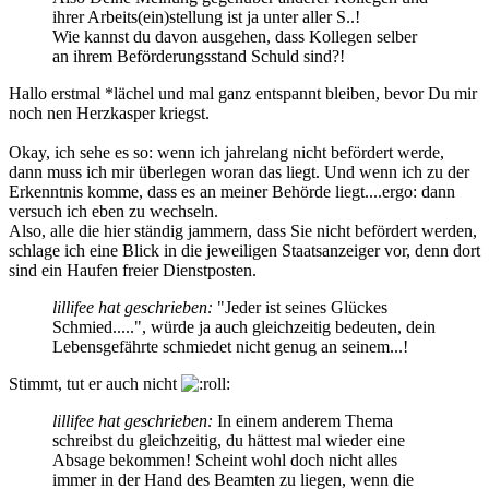
ihrer Arbeits(ein)stellung ist ja unter aller S..!
Wie kannst du davon ausgehen, dass Kollegen selber
an ihrem Beförderungsstand Schuld sind?!
Hallo erstmal *lächel und mal ganz entspannt bleiben, bevor Du mir
noch nen Herzkasper kriegst.
Okay, ich sehe es so: wenn ich jahrelang nicht befördert werde,
dann muss ich mir überlegen woran das liegt. Und wenn ich zu der
Erkenntnis komme, dass es an meiner Behörde liegt....ergo: dann
versuch ich eben zu wechseln.
Also, alle die hier ständig jammern, dass Sie nicht befördert werden,
schlage ich eine Blick in die jeweiligen Staatsanzeiger vor, denn dort
sind ein Haufen freier Dienstposten.
lillifee hat geschrieben:
"Jeder ist seines Glückes
Schmied.....", würde ja auch gleichzeitig bedeuten, dein
Lebensgefährte schmiedet nicht genug an seinem...!
Stimmt, tut er auch nicht
lillifee hat geschrieben:
In einem anderem Thema
schreibst du gleichzeitig, du hättest mal wieder eine
Absage bekommen! Scheint wohl doch nicht alles
immer in der Hand des Beamten zu liegen, wenn die