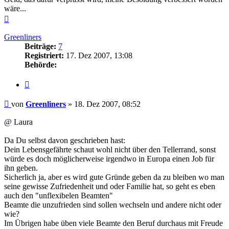
wäre...
Nach
oben
Greenliners
Beiträge:
7
Registriert:
17. Dez 2007, 13:08
Behörde:
Zitieren
Beitrag
von
Greenliners
»
18. Dez 2007, 08:52
@ Laura
Da Du selbst davon geschrieben hast:
Dein Lebensgefährte schaut wohl nicht über den Tellerrand, sonst
würde es doch möglicherweise irgendwo in Europa einen Job für
ihn geben.
Sicherlich ja, aber es wird gute Gründe geben da zu bleiben wo man
seine gewisse Zufriedenheit und oder Familie hat, so geht es eben
auch den "unflexibelen Beamten"
Beamte die unzufrieden sind sollen wechseln und andere nicht oder
wie?
Im Übrigen habe üben viele Beamte den Beruf durchaus mit Freude