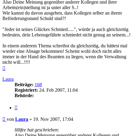
Also Deine Meinung gegenüber anderer Kollegen und ihrer
Arbeits(ein)stellung ist ja unter aller S..!
Wie kannst du davon ausgehen, dass Kollegen selber an ihrem
Beförderungsstand Schuld sind?!
"Jeder ist seines Glückes Schmied.....", würde ja auch gleichzeitig
bedeuten, dein Lebensgefährte schmiedet nicht genug an seinem...!
In einem anderem Thema schreibst du gleichzeitig, du hättest mal
wieder eine Absage bekommen! Scheint wohl doch nicht alles
immer in der Hand des Beamten zu liegen, wenn die Verwaltung
nicht will...!!!!
Nach
oben
Laura
Beiträge:
168
Registriert:
24. Feb 2007, 11:04
Behörde:
Zitieren
Beitrag
von
Laura
»
19. Nov 2007, 17:04
lillifee hat geschrieben:
Also Deine Meinung gegenüber anderer Kollegen und