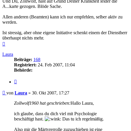
Und Du, Zollwolf, hast auf Grund Deiner Krankheit leider die
A...karte gezogen. Blöde Sache.
Allen anderen (Beamten) kann ich nur empfehlen, selber aktiv zu
werden.
Ist stressig, aber ohne eigene Initiative schenkt einem der Dienstherr
überhaupt nichts mehr.
Nach
oben
Laura
Beiträge:
168
Registriert:
24. Feb 2007, 11:04
Behörde:
Zitieren
Beitrag
von
Laura
»
30. Okt 2007, 17:27
Zollwolf1960 hat geschrieben:
Hallo Laura,
ich glaube, dass du dich viel mit Psychologie
beschäftigt hast.
Das tu ich regelmäßig.
Also mir die Märtyrerrolle zuzuschieben ist eine