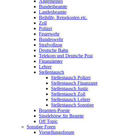
Allgemeines
Bundesbeamte
Landesbeamte
Beihilfe, Reisekosten etc.
Zoll
Polizei
Feuerwehr
Bundeswehr
Strafvollzug
Deutsche Bahn
Telekom und Deutsche Post
Finanzämter
Lehrer
Stellentausch
Stellentausch Polizei
Stellentausch Finanzamt
Stellentausch Justiz
Stellentausch Zoll
Stellentausch Lehrer
Stellentausch Sonstige
Beamten-Poesie
Singlebörse für Beamte
Off Topic
Sonstige Foren
Vorstellungsforum