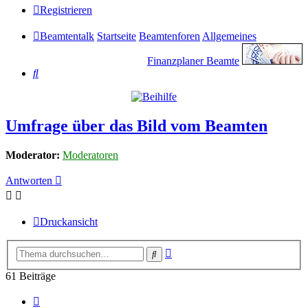
Registrieren
Beamtentalk
Startseite
Beamtenforen
Allgemeines
Finanzplaner Beamte
Suche
Umfrage über das Bild vom Beamten
Moderator:
Moderatoren
Antworten
Druckansicht
Erweiterte
Suche
Suche
61 Beiträge
Vorherige