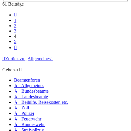
61 Beiträge
Vorherige
1
2
3
4
5
Nächste
Zurück zu „Allgemeines“
Gehe zu
Beamtenforen
↳ Allgemeines
↳ Bundesbeamte
↳ Landesbeamte
↳ Beihilfe, Reisekosten etc.
↳ Zoll
↳ Polizei
↳ Feuerwehr
↳ Bundeswehr
↳ Strafvollzug