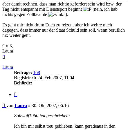
aber damit rechnen, dass man richtig gefordert sein wird bzw. der
Tag nicht entspannt mit Dienstsport beginnt
(nein, ich hab
nichts gegen Zollbeamte
).
Es geht mir nicht drum Euch zu reizen, aber ich wehre mich
dagegen, dass immer nur der Staat Schuld sein soll, wenn beruflich
nix weiter geht.
Gruß,
Laura
Nach
oben
Laura
Beiträge:
168
Registriert:
24. Feb 2007, 11:04
Behörde:
Zitieren
Beitrag
von
Laura
»
30. Okt 2007, 06:16
Zollwolf1960 hat geschrieben:
Ich bin mir selbst treu geblieben, kann geradeaus in den