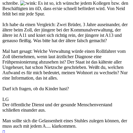
schreibe.
Es ist so, ich wünsche jedem Kollegen bzw. den
Beschäftigten im öD, dass er/sie schnell befördert wird. Von Neid
fehlt bei mir jede Spur.
Ich habe da einen Vergleich: Zwei Brüder, 3 Jahre auseinander, der
ältere beim Zoll, der jüngere bei der Kommunalverwaltung, der
ältere ist A11 und kniet sich richtig rein, der jüngere ist A13 und
genauso fleißig. Was bitte hat der ältere falsch gemacht?
Mal hart gesagt: Welche Verwaltung würde einen Rollifahrer vom
Zoll übernehmen, wenn laut ärztlicher Diagnose eine
Frühpensionierung abzusehen ist? Der Staat ist das kälteste aller
Ungeheuer, hat schon Nietzsche geschrieben. Weißt du, welchen
Aufwand es für mich bedeutet, meinen Wohnort zu wechseln? Nur
eine Information, das ist alles.
Darf ich fragen, ob du Kinder hast?
LG
Der öffentliche Dienst und der gesunde Menschenverstand
schließen einander aus.
Man sollte sich die Gelassenheit eines Stuhles zulegen können, der
muss auch mit jedem A.... klarkommen.
Nach