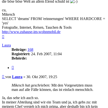
die böse böse Welt an allem Elend schuld ist
cu,
Mikesch
SELECT 'dreams' FROM 'erinnerungen' WHERE HARDCORE =
'yes'
Fotografie, Internet, Reisen, Tauchen & Tools
http://www.zuhause-im-wohnmobil.de
Nach
oben
Laura
Beiträge:
168
Registriert:
24. Feb 2007, 11:04
Behörde:
Zitieren
Beitrag
von
Laura
»
30. Okt 2007, 19:25
Mikesch hat geschrieben:
Mit den Vorgesetzten muss
man auf alle Fälle können, das ist einfach menschlich.
Ja, das sehe ich auch so.
In meiner Abteilung sind wir ein Team und ja, ich gebs zu: mit
meinem Chef versteh ich mich prima, aber deshalb bin ich kein