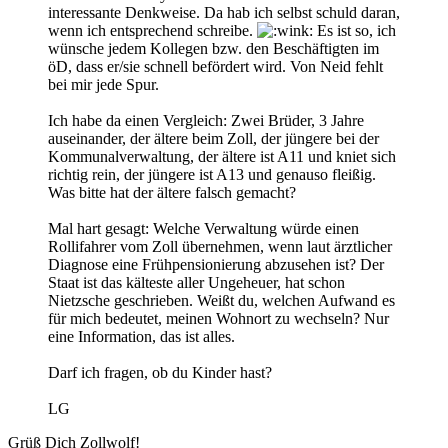
interessante Denkweise. Da hab ich selbst schuld daran,
wenn ich entsprechend schreibe.
Es ist so, ich
wünsche jedem Kollegen bzw. den Beschäftigten im
öD, dass er/sie schnell befördert wird. Von Neid fehlt
bei mir jede Spur.
Ich habe da einen Vergleich: Zwei Brüder, 3 Jahre
auseinander, der ältere beim Zoll, der jüngere bei der
Kommunalverwaltung, der ältere ist A11 und kniet sich
richtig rein, der jüngere ist A13 und genauso fleißig.
Was bitte hat der ältere falsch gemacht?
Mal hart gesagt: Welche Verwaltung würde einen
Rollifahrer vom Zoll übernehmen, wenn laut ärztlicher
Diagnose eine Frühpensionierung abzusehen ist? Der
Staat ist das kälteste aller Ungeheuer, hat schon
Nietzsche geschrieben. Weißt du, welchen Aufwand es
für mich bedeutet, meinen Wohnort zu wechseln? Nur
eine Information, das ist alles.
Darf ich fragen, ob du Kinder hast?
LG
Grüß Dich Zollwolf!