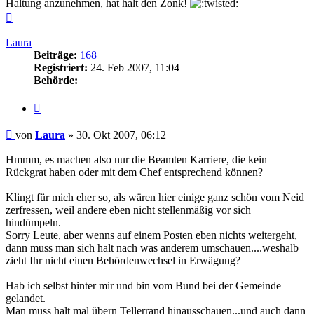
Haltung anzunehmen, hat halt den Zonk!
Nach
oben
Laura
Beiträge:
168
Registriert:
24. Feb 2007, 11:04
Behörde:
Zitieren
Beitrag
von
Laura
»
30. Okt 2007, 06:12
Hmmm, es machen also nur die Beamten Karriere, die kein
Rückgrat haben oder mit dem Chef entsprechend können?
Klingt für mich eher so, als wären hier einige ganz schön vom Neid
zerfressen, weil andere eben nicht stellenmäßig vor sich
hindümpeln.
Sorry Leute, aber wenns auf einem Posten eben nichts weitergeht,
dann muss man sich halt nach was anderem umschauen....weshalb
zieht Ihr nicht einen Behördenwechsel in Erwägung?
Hab ich selbst hinter mir und bin vom Bund bei der Gemeinde
gelandet.
Man muss halt mal übern Tellerrand hinausschauen...und auch dann