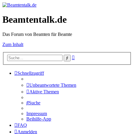
Beamtentalk.de
Das Forum von Beamten für Beamte
Zum Inhalt
Erweiterte
Suche
Suche
Schnellzugriff
Unbeantwortete Themen
Aktive Themen
Suche
Impressum
Beihilfe-App
FAQ
Anmelden