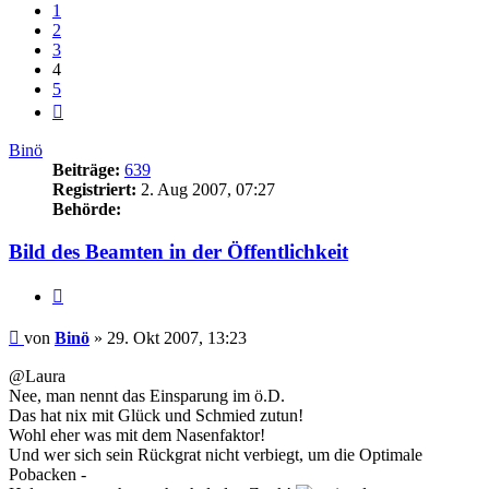
1
2
3
4
5
Nächste
Binö
Beiträge:
639
Registriert:
2. Aug 2007, 07:27
Behörde:
Bild des Beamten in der Öffentlichkeit
Zitieren
Beitrag
von
Binö
»
29. Okt 2007, 13:23
@Laura
Nee, man nennt das Einsparung im ö.D.
Das hat nix mit Glück und Schmied zutun!
Wohl eher was mit dem Nasenfaktor!
Und wer sich sein Rückgrat nicht verbiegt, um die Optimale
Pobacken -