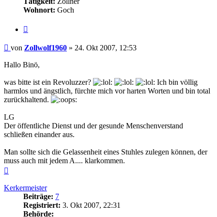
Tätigkeit:
Zöllner
Wohnort:
Goch
Zitieren
Beitrag
von
Zollwolf1960
»
24. Okt 2007, 12:53
Hallo Binö,
was bitte ist ein Revoluzzer?
Ich bin völlig
harmlos und ängstlich, fürchte mich vor harten Worten und bin total
zurückhaltend.
LG
Der öffentliche Dienst und der gesunde Menschenverstand
schließen einander aus.
Man sollte sich die Gelassenheit eines Stuhles zulegen können, der
muss auch mit jedem A.... klarkommen.
Nach
oben
Kerkermeister
Beiträge:
7
Registriert:
3. Okt 2007, 22:31
Behörde: