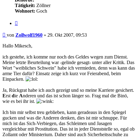
Tätigkeit:
Zöllner
Wohnort:
Goch
Zitieren
Beitrag
von
Zollwolf1960
»
29. Okt 2007, 09:53
Hallo Mikesch,
ich gestehe, ich komme nur noch des Geldes wegen zum Dienst.
Meine letzte Beurteilung war -gelinde gesagt- unter aller Kritik. Das
Wort "weibliches Schwein" habe ich vermieden, denn was kann das
arme Tier dafür? Einsatz zeige ich kurz vor Feierabend, beim
Einpacken.
Ja, Rückgrat habe ich auch gezeigt und so meine Karriere gesichert.
E
rst
d
ie
A
nderen und das ist schon länger so. Frag mal die Binö,
wie es bei ihr ist.
Ich bin mir selbst treu geblieben, kann geradeaus in den Spiegel
gucken und was die Anderen denken, dies ist mir schnuppe. Für
mich ist das Sich-Verbiegen, das Schleimen und Jasagen
vergleichbar mit Prostitution. Das ist in jeder Dienststelle so, egal ob
Zollamt oder Ministerium. Daher sind auch Sicherheitsschuhe zu