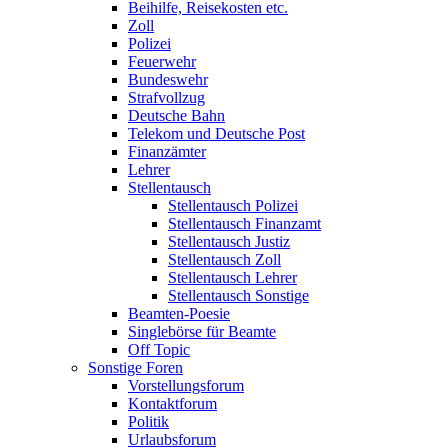
Beihilfe, Reisekosten etc.
Zoll
Polizei
Feuerwehr
Bundeswehr
Strafvollzug
Deutsche Bahn
Telekom und Deutsche Post
Finanzämter
Lehrer
Stellentausch
Stellentausch Polizei
Stellentausch Finanzamt
Stellentausch Justiz
Stellentausch Zoll
Stellentausch Lehrer
Stellentausch Sonstige
Beamten-Poesie
Singlebörse für Beamte
Off Topic
Sonstige Foren
Vorstellungsforum
Kontaktforum
Politik
Urlaubsforum