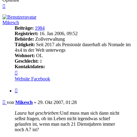
Nach
oben
Mikesch
Beiträge:
1984
Registriert:
16. Jan 2006, 09:52
Behörde:
Zollverwaltung
Tätigkeit:
Seit 2017 als Pensionär dauerhaft als Nomade im
4x4 in der Welt unterwegs
Wohnort:
OL
Geschlecht:
Kontaktdaten:
Kontaktdaten
von
Website
Facebook
Mikesch
Zitieren
Beitrag
von
Mikesch
»
29. Okt 2007, 01:28
Laura hat geschrieben:
Und muss man sich dann nicht
selbst fragen, ob im Leben nicht irgendwas schief
gelaufen ist, wenn man nach 21 Dienstjahren immer
noch A7 ist?