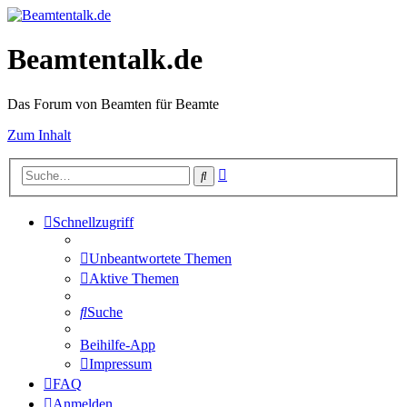
Beamtentalk.de
Das Forum von Beamten für Beamte
Zum Inhalt
Erweiterte
Suche
Suche
Schnellzugriff
Unbeantwortete Themen
Aktive Themen
Suche
Beihilfe-App
Impressum
FAQ
Anmelden