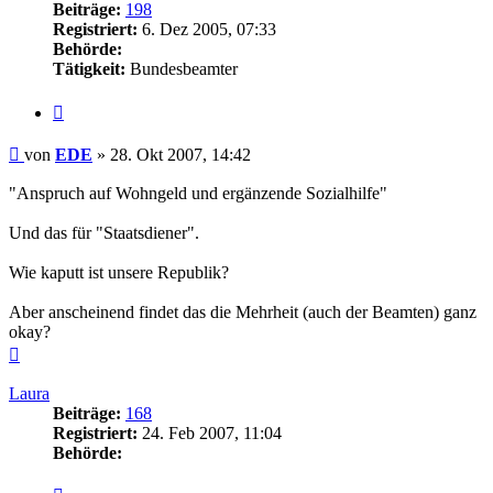
Beiträge:
198
Registriert:
6. Dez 2005, 07:33
Behörde:
Tätigkeit:
Bundesbeamter
Zitieren
Beitrag
von
EDE
»
28. Okt 2007, 14:42
"Anspruch auf Wohngeld und ergänzende Sozialhilfe"
Und das für "Staatsdiener".
Wie kaputt ist unsere Republik?
Aber anscheinend findet das die Mehrheit (auch der Beamten) ganz
okay?
Nach
oben
Laura
Beiträge:
168
Registriert:
24. Feb 2007, 11:04
Behörde:
Zitieren