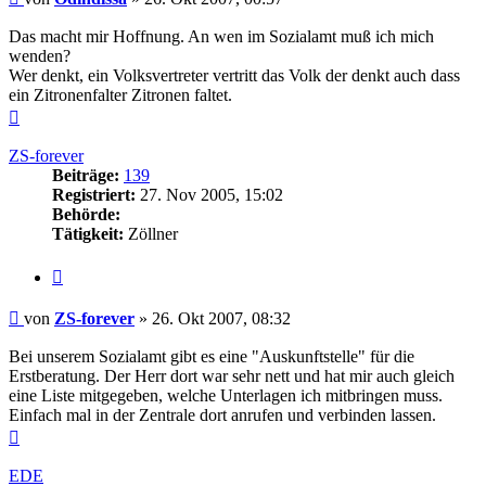
Das macht mir Hoffnung. An wen im Sozialamt muß ich mich
wenden?
Wer denkt, ein Volksvertreter vertritt das Volk der denkt auch dass
ein Zitronenfalter Zitronen faltet.
Nach
oben
ZS-forever
Beiträge:
139
Registriert:
27. Nov 2005, 15:02
Behörde:
Tätigkeit:
Zöllner
Zitieren
Beitrag
von
ZS-forever
»
26. Okt 2007, 08:32
Bei unserem Sozialamt gibt es eine "Auskunftstelle" für die
Erstberatung. Der Herr dort war sehr nett und hat mir auch gleich
eine Liste mitgegeben, welche Unterlagen ich mitbringen muss.
Einfach mal in der Zentrale dort anrufen und verbinden lassen.
Nach
oben
EDE