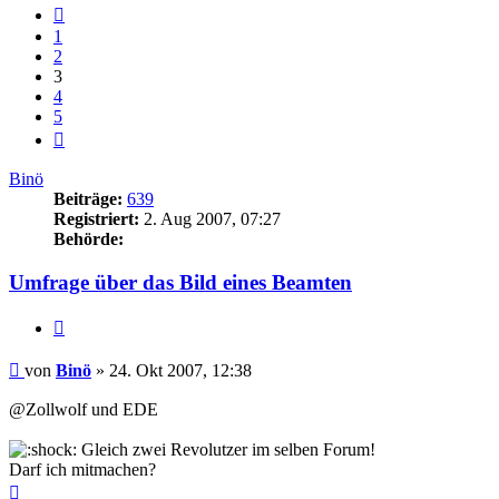
Vorherige
1
2
3
4
5
Nächste
Binö
Beiträge:
639
Registriert:
2. Aug 2007, 07:27
Behörde:
Umfrage über das Bild eines Beamten
Zitieren
Beitrag
von
Binö
»
24. Okt 2007, 12:38
@Zollwolf und EDE
Gleich zwei Revolutzer im selben Forum!
Darf ich mitmachen?
Nach