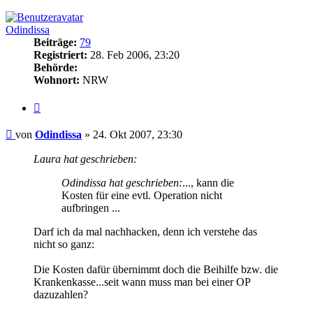
oben
Odindissa
Beiträge:
79
Registriert:
28. Feb 2006, 23:20
Behörde:
Wohnort:
NRW
Zitieren
Beitrag
von
Odindissa
»
24. Okt 2007, 23:30
Laura hat geschrieben:
Odindissa hat geschrieben:
..., kann die
Kosten für eine evtl. Operation nicht
aufbringen ...
Darf ich da mal nachhacken, denn ich verstehe das
nicht so ganz:
Die Kosten dafür übernimmt doch die Beihilfe bzw. die
Krankenkasse...seit wann muss man bei einer OP
dazuzahlen?