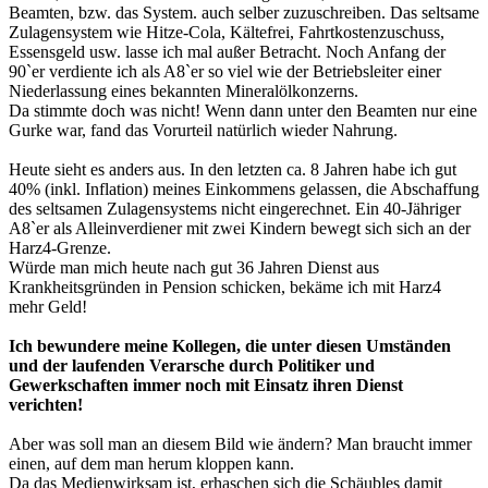
Beamten, bzw. das System. auch selber zuzuschreiben. Das seltsame
Zulagensystem wie Hitze-Cola, Kältefrei, Fahrtkostenzuschuss,
Essensgeld usw. lasse ich mal außer Betracht. Noch Anfang der
90`er verdiente ich als A8`er so viel wie der Betriebsleiter einer
Niederlassung eines bekannten Mineralölkonzerns.
Da stimmte doch was nicht! Wenn dann unter den Beamten nur eine
Gurke war, fand das Vorurteil natürlich wieder Nahrung.
Heute sieht es anders aus. In den letzten ca. 8 Jahren habe ich gut
40% (inkl. Inflation) meines Einkommens gelassen, die Abschaffung
des seltsamen Zulagensystems nicht eingerechnet. Ein 40-Jähriger
A8`er als Alleinverdiener mit zwei Kindern bewegt sich sich an der
Harz4-Grenze.
Würde man mich heute nach gut 36 Jahren Dienst aus
Krankheitsgründen in Pension schicken, bekäme ich mit Harz4
mehr Geld!
Ich bewundere meine Kollegen, die unter diesen Umständen
und der laufenden Verarsche durch Politiker und
Gewerkschaften immer noch mit Einsatz ihren Dienst
verichten!
Aber was soll man an diesem Bild wie ändern? Man braucht immer
einen, auf dem man herum kloppen kann.
Da das Medienwirksam ist, erhaschen sich die Schäubles damit