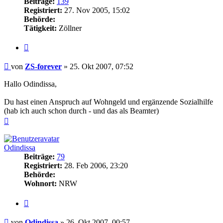
Beiträge:
139
Registriert:
27. Nov 2005, 15:02
Behörde:
Tätigkeit:
Zöllner
Zitieren
Beitrag
von
ZS-forever
»
25. Okt 2007, 07:52
Hallo Odindissa,
Du hast einen Anspruch auf Wohngeld und ergänzende Sozialhilfe
(hab ich auch schon durch - und das als Beamter)
Nach
oben
Odindissa
Beiträge:
79
Registriert:
28. Feb 2006, 23:20
Behörde:
Wohnort:
NRW
Zitieren
Beitrag
von
Odindissa
»
26. Okt 2007, 00:57