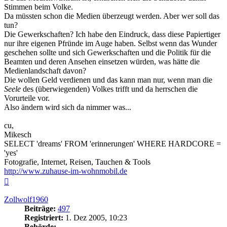
Stimmen beim Volke.
Da müssten schon die Medien überzeugt werden. Aber wer soll das
tun?
Die Gewerkschaften? Ich habe den Eindruck, dass diese Papiertiger
nur ihre eigenen Pfründe im Auge haben. Selbst wenn das Wunder
geschehen sollte und sich Gewerkschaften und die Politik für die
Beamten und deren Ansehen einsetzen würden, was hätte die
Medienlandschaft davon?
Die wollen Geld verdienen und das kann man nur, wenn man die
Seele
des (überwiegenden) Volkes trifft und da herrschen die
Vorurteile vor.
Also ändern wird sich da nimmer was...
cu,
Mikesch
SELECT 'dreams' FROM 'erinnerungen' WHERE HARDCORE =
'yes'
Fotografie, Internet, Reisen, Tauchen & Tools
http://www.zuhause-im-wohnmobil.de
Nach
oben
Zollwolf1960
Beiträge:
497
Registriert:
1. Dez 2005, 10:23
Behörde: