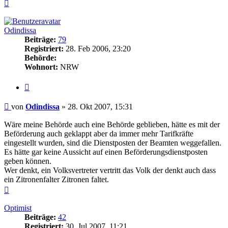
Nach
oben
Odindissa
Beiträge:
79
Registriert:
28. Feb 2006, 23:20
Behörde:
Wohnort:
NRW
Zitieren
Beitrag
von
Odindissa
»
28. Okt 2007, 15:31
Wäre meine Behörde auch eine Behörde geblieben, hätte es mit der
Beförderung auch geklappt aber da immer mehr Tarifkräfte
eingestellt wurden, sind die Dienstposten der Beamten weggefallen.
Es hätte gar keine Aussicht auf einen Beförderungsdienstposten
geben können.
Wer denkt, ein Volksvertreter vertritt das Volk der denkt auch dass
ein Zitronenfalter Zitronen faltet.
Nach
oben
Optimist
Beiträge:
42
Registriert:
30. Jul 2007, 11:21