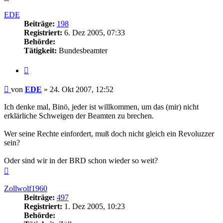
oben
EDE
Beiträge:
198
Registriert:
6. Dez 2005, 07:33
Behörde:
Tätigkeit:
Bundesbeamter
Zitieren
Beitrag
von
EDE
»
24. Okt 2007, 12:52
Ich denke mal, Binö, jeder ist willkommen, um das (mir) nicht
erklärliche Schweigen der Beamten zu brechen.
Wer seine Rechte einfordert, muß doch nicht gleich ein Revoluzzer
sein?
Oder sind wir in der BRD schon wieder so weit?
Nach
oben
Zollwolf1960
Beiträge:
497
Registriert:
1. Dez 2005, 10:23
Behörde: