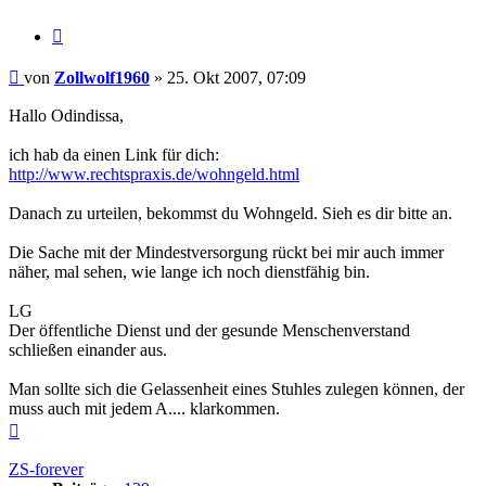
Zitieren
Beitrag
von
Zollwolf1960
»
25. Okt 2007, 07:09
Hallo Odindissa,
ich hab da einen Link für dich:
http://www.rechtspraxis.de/wohngeld.html
Danach zu urteilen, bekommst du Wohngeld. Sieh es dir bitte an.
Die Sache mit der Mindestversorgung rückt bei mir auch immer
näher, mal sehen, wie lange ich noch dienstfähig bin.
LG
Der öffentliche Dienst und der gesunde Menschenverstand
schließen einander aus.
Man sollte sich die Gelassenheit eines Stuhles zulegen können, der
muss auch mit jedem A.... klarkommen.
Nach
oben
ZS-forever