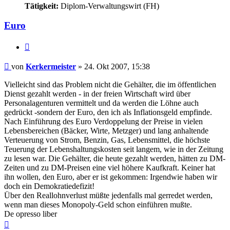
Tätigkeit:
Diplom-Verwaltungswirt (FH)
Euro
Zitieren
Beitrag
von
Kerkermeister
»
24. Okt 2007, 15:38
Vielleicht sind das Problem nicht die Gehälter, die im öffentlichen
Dienst gezahlt werden - in der freien Wirtschaft wird über
Personalagenturen vermittelt und da werden die Löhne auch
gedrückt -sondern der Euro, den ich als Inflationsgeld empfinde.
Nach Einführung des Euro Verdoppelung der Preise in vielen
Lebensbereichen (Bäcker, Wirte, Metzger) und lang anhaltende
Verteuerung von Strom, Benzin, Gas, Lebensmittel, die höchste
Teuerung der Lebenshaltungskosten seit langem, wie in der Zeitung
zu lesen war. Die Gehälter, die heute gezahlt werden, hätten zu DM-
Zeiten und zu DM-Preisen eine viel höhere Kaufkraft. Keiner hat
ihn wollen, den Euro, aber er ist gekommen: Irgendwie haben wir
doch ein Demokratiedefizit!
Über den Reallohnverlust müßte jedenfalls mal gerredet werden,
wenn man dieses Monopoly-Geld schon einführen mußte.
De opresso liber
Nach