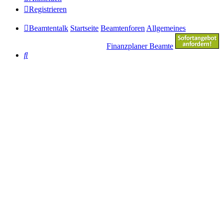
Registrieren
Beamtentalk
Startseite
Beamtenforen
Allgemeines
Finanzplaner Beamte
Suche