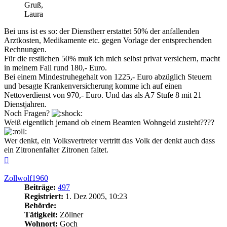
Gruß,
Laura
Bei uns ist es so: der Dienstherr erstattet 50% der anfallenden
Arztkosten, Medikamente etc. gegen Vorlage der entsprechenden
Rechnungen.
Für die restlichen 50% muß ich mich selbst privat versichern, macht
in meinem Fall rund 180,- Euro.
Bei einem Mindestruhegehalt von 1225,- Euro abzüglich Steuern
und besagte Krankenversicherung komme ich auf einen
Nettoverdienst von 970,- Euro. Und das als A7 Stufe 8 mit 21
Dienstjahren.
Noch Fragen?
Weiß eigentlich jemand ob einem Beamten Wohngeld zusteht????
Wer denkt, ein Volksvertreter vertritt das Volk der denkt auch dass
ein Zitronenfalter Zitronen faltet.
Nach
oben
Zollwolf1960
Beiträge:
497
Registriert:
1. Dez 2005, 10:23
Behörde:
Tätigkeit:
Zöllner
Wohnort:
Goch