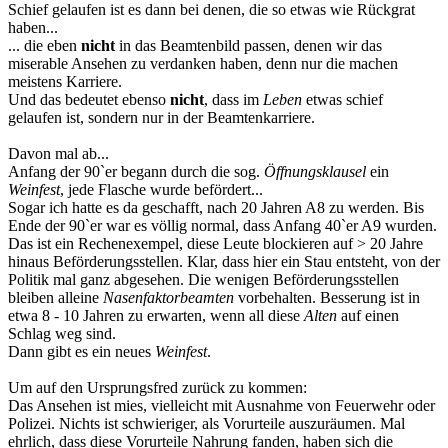
Schief gelaufen ist es dann bei denen, die so etwas wie Rückgrat
haben...
... die eben
nicht
in das Beamtenbild passen, denen wir das
miserable Ansehen zu verdanken haben, denn nur die machen
meistens Karriere.
Und das bedeutet ebenso
nicht
, dass im
Leben
etwas schief
gelaufen ist, sondern nur in der Beamtenkarriere.
Davon mal ab...
Anfang der 90`er begann durch die sog.
Öffnungsklausel
ein
Weinfest
, jede Flasche wurde befördert...
Sogar ich hatte es da geschafft, nach 20 Jahren A8 zu werden. Bis
Ende der 90`er war es völlig normal, dass Anfang 40`er A9 wurden.
Das ist ein Rechenexempel, diese Leute blockieren auf > 20 Jahre
hinaus Beförderungsstellen. Klar, dass hier ein Stau entsteht, von der
Politik mal ganz abgesehen. Die wenigen Beförderungsstellen
bleiben alleine
Nasenfaktorbeamten
vorbehalten. Besserung ist in
etwa 8 - 10 Jahren zu erwarten, wenn all diese
Alten
auf einen
Schlag weg sind.
Dann gibt es ein neues
Weinfest
.
Um auf den Ursprungsfred zurück zu kommen:
Das Ansehen ist mies, vielleicht mit Ausnahme von Feuerwehr oder
Polizei. Nichts ist schwieriger, als Vorurteile auszuräumen. Mal
ehrlich, dass diese Vorurteile Nahrung fanden, haben sich die