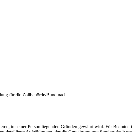
elung für die Zollbehörde/Bund nach.
eren, in seiner Person liegenden Gründen gewährt wird. Für Beamten 
alten detaillierte Aufzählungen, der die Gewährung von Sonderurlaub re