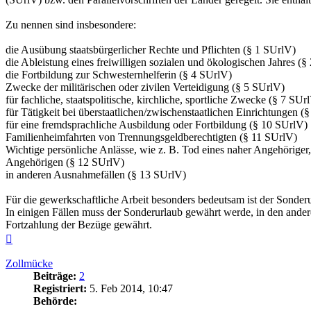
Zu nennen sind insbesondere:
die Ausübung staatsbürgerlicher Rechte und Pflichten (§ 1 SUrlV)
die Ableistung eines freiwilligen sozialen und ökologischen Jahres (§
die Fortbildung zur Schwesternhelferin (§ 4 SUrlV)
Zwecke der militärischen oder zivilen Verteidigung (§ 5 SUrlV)
für fachliche, staatspolitische, kirchliche, sportliche Zwecke (§ 7 SUr
für Tätigkeit bei überstaatlichen/zwischenstaatlichen Einrichtungen (
für eine fremdsprachliche Ausbildung oder Fortbildung (§ 10 SUrlV)
Familienheimfahrten von Trennungsgeldberechtigten (§ 11 SUrlV)
Wichtige persönliche Anlässe, wie z. B. Tod eines naher Angehöriger
Angehörigen (§ 12 SUrlV)
in anderen Ausnahmefällen (§ 13 SUrlV)
Für die gewerkschaftliche Arbeit besonders bedeutsam ist der Sonde
In einigen Fällen muss der Sonderurlaub gewährt werde, in den andere
Fortzahlung der Bezüge gewährt.
Nach
oben
Zollmücke
Beiträge:
2
Registriert:
5. Feb 2014, 10:47
Behörde: