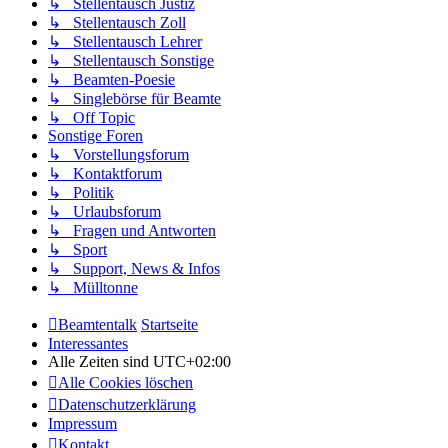
↳ Stellentausch Justiz
↳ Stellentausch Zoll
↳ Stellentausch Lehrer
↳ Stellentausch Sonstige
↳ Beamten-Poesie
↳ Singlebörse für Beamte
↳ Off Topic
Sonstige Foren
↳ Vorstellungsforum
↳ Kontaktforum
↳ Politik
↳ Urlaubsforum
↳ Fragen und Antworten
↳ Sport
↳ Support, News & Infos
↳ Mülltonne
Beamtentalk
Startseite
Interessantes
Alle Zeiten sind
UTC+02:00
Alle Cookies löschen
Datenschutzerklärung
Impressum
Kontakt