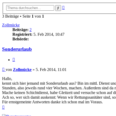
Erweiterte
Suche
Suche
3 Beiträge • Seite
1
von
1
Zollmücke
Beiträge:
2
Registriert:
5. Feb 2014, 10:47
Behörde:
Sonderurlaub
Zitieren
Beitrag
von
Zollmücke
»
5. Feb 2014, 11:01
Hallo,
kennt sich hier jemand mit Sonderurlaub aus? Bin im mittl. Dienst un
Stunden, also jeweils rund vier Wochen, machen. Außerdem sind da 
Mache keinen Schichtdienst, habe Gleitzeit und versuche schon auf d
Ach so, wer sich damit auskennt: Wenn wir Rettungssanitäter sind, sol
Für ernstgemeinte Antworten danke ich schon mal im Voraus.
Nach
oben