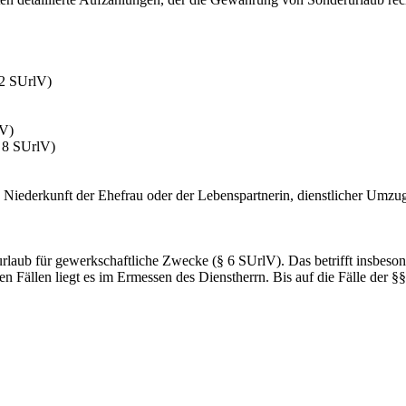
 2 SUrlV)
lV)
§ 8 SUrlV)
, Niederkunft der Ehefrau oder der Lebenspartnerin, dienstlicher Umz
rurlaub für gewerkschaftliche Zwecke (§ 6 SUrlV). Das betrifft insbe
n Fällen liegt es im Ermessen des Dienstherrn. Bis auf die Fälle der §