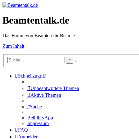
Beamtentalk.de
Das Forum von Beamten für Beamte
Zum Inhalt
Erweiterte
Suche
Suche
Schnellzugriff
Unbeantwortete Themen
Aktive Themen
Suche
Beihilfe-App
Impressum
FAQ
Anmelden