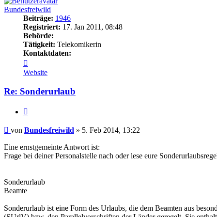
Bundesfreiwild
Beiträge:
1946
Registriert:
17. Jan 2011, 08:48
Behörde:
Tätigkeit:
Telekomikerin
Kontaktdaten:
Kontaktdaten
von
Website
Bundesfreiwild
Re: Sonderurlaub
Zitieren
Beitrag
von
Bundesfreiwild
»
5. Feb 2014, 13:22
Eine ernstgemeinte Antwort ist:
Frage bei deiner Personalstelle nach oder lese eure Sonderurlaubsreg
Sonderurlaub
Beamte
Sonderurlaub ist eine Form des Urlaubs, die dem Beamten aus besond
(SUrlV) bzw. den Parallelvorschriften der Länder geregelt. Sie enth