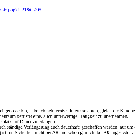
topic.php?f=21&t=495
eitgenosse bin, habe ich kein großes Interesse daran, gleich die Kanon
eitraum befristet eine, auch unterwertige, Tätigkeit zu übernehmen.
tsplatz auf Dauer zu erlangen.
durch ständige Verlängerung auch dauerhaft) geschaffen werden, nur um 
ist mit Sicherheit nicht bei A8 und schon garnicht bei A9 angesiedelt.