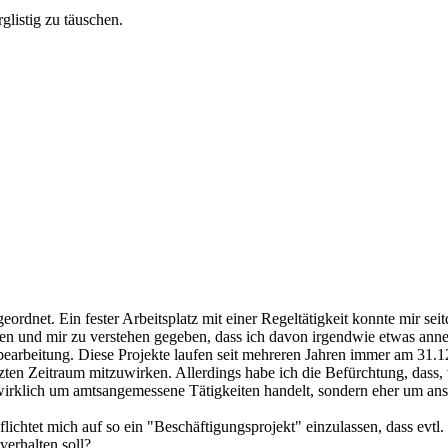
glistig zu täuschen.
ordnet. Ein fester Arbeitsplatz mit einer Regeltätigkeit konnte mir sei
en und mir zu verstehen gegeben, dass ich davon irgendwie etwas anne
bearbeitung. Diese Projekte laufen seit mehreren Jahren immer am 31.12
en Zeitraum mitzuwirken. Allerdings habe ich die Befürchtung, dass, we
 wirklich um amtsangemessene Tätigkeiten handelt, sondern eher um a
lichtet mich auf so ein "Beschäftigungsprojekt" einzulassen, dass evtl
verhalten soll?