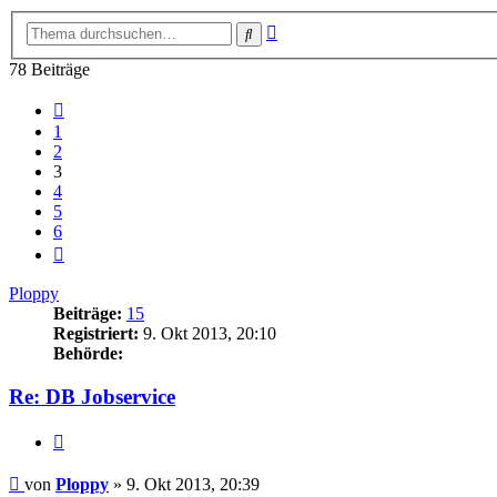
Erweiterte
Suche
Suche
78 Beiträge
Vorherige
1
2
3
4
5
6
Nächste
Ploppy
Beiträge:
15
Registriert:
9. Okt 2013, 20:10
Behörde:
Re: DB Jobservice
Zitieren
Beitrag
von
Ploppy
»
9. Okt 2013, 20:39