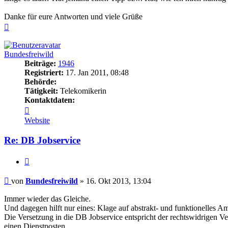
Danke für eure Antworten und viele Grüße
Nach
oben
Bundesfreiwild
Beiträge:
1946
Registriert:
17. Jan 2011, 08:48
Behörde:
Tätigkeit:
Telekomikerin
Kontaktdaten:
Kontaktdaten
von
Website
Bundesfreiwild
Re: DB Jobservice
Zitieren
Beitrag
von
Bundesfreiwild
»
16. Okt 2013, 13:04
Immer wieder das Gleiche.
Und dagegen hilft nur eines: Klage auf abstrakt- und funktionelles 
Die Versetzung in die DB Jobservice entspricht der rechtswidrigen Ver
einen Dienstposten.