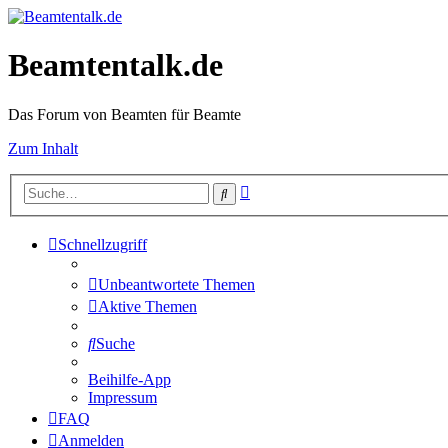
Beamtentalk.de
Das Forum von Beamten für Beamte
Zum Inhalt
Erweiterte
Suche
Suche
Schnellzugriff
Unbeantwortete Themen
Aktive Themen
Suche
Beihilfe-App
Impressum
FAQ
Anmelden