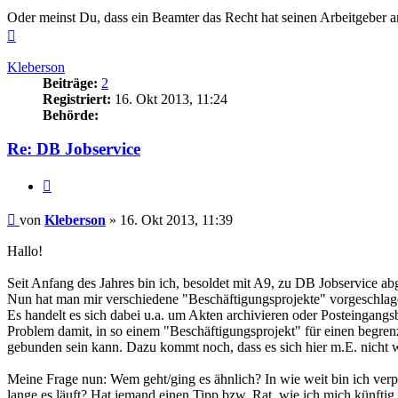
Oder meinst Du, dass ein Beamter das Recht hat seinen Arbeitgeber ar
Nach
oben
Kleberson
Beiträge:
2
Registriert:
16. Okt 2013, 11:24
Behörde:
Re: DB Jobservice
Zitieren
Beitrag
von
Kleberson
»
16. Okt 2013, 11:39
Hallo!
Seit Anfang des Jahres bin ich, besoldet mit A9, zu DB Jobservice abge
Nun hat man mir verschiedene "Beschäftigungsprojekte" vorgeschlag
Es handelt es sich dabei u.a. um Akten archivieren oder Posteingangs
Problem damit, in so einem "Beschäftigungsprojekt" für einen begrenzt
gebunden sein kann. Dazu kommt noch, dass es sich hier m.E. nicht
Meine Frage nun: Wem geht/ging es ähnlich? In wie weit bin ich verpf
lange es läuft? Hat jemand einen Tipp bzw. Rat, wie ich mich künftig 