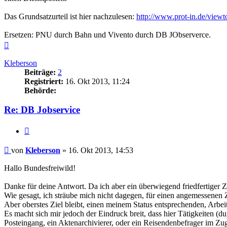
Das Grundsatzurteil ist hier nachzulesen:
http://www.prot-in.de/view
Ersetzen: PNU durch Bahn und Vivento durch DB JObserverce.
Nach
oben
Kleberson
Beiträge:
2
Registriert:
16. Okt 2013, 11:24
Behörde:
Re: DB Jobservice
Zitieren
Beitrag
von
Kleberson
»
16. Okt 2013, 14:53
Hallo Bundesfreiwild!
Danke für deine Antwort. Da ich aber ein überwiegend friedfertiger Z
Wie gesagt, ich sträube mich nicht dagegen, für einen angemessenen Z
Aber oberstes Ziel bleibt, einen meinem Status entsprechenden, Arbei
Es macht sich mir jedoch der Eindruck breit, dass hier Tätigkeiten (
Posteingang, ein Aktenarchivierer, oder ein Reisendenbefrager im Zug 