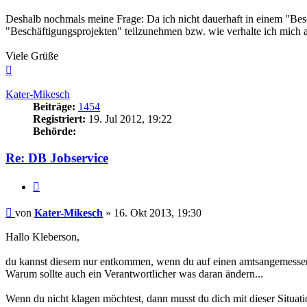
Deshalb nochmals meine Frage: Da ich nicht dauerhaft in einem "Besc
"Beschäftigungsprojekten" teilzunehmen bzw. wie verhalte ich mich 
Viele Grüße
Nach
oben
Kater-Mikesch
Beiträge:
1454
Registriert:
19. Jul 2012, 19:22
Behörde:
Re: DB Jobservice
Zitieren
Beitrag
von
Kater-Mikesch
»
16. Okt 2013, 19:30
Hallo Kleberson,
du kannst diesem nur entkommen, wenn du auf einen amtsangemessenen
Warum sollte auch ein Verantwortlicher was daran ändern...
Wenn du nicht klagen möchtest, dann musst du dich mit dieser Situati