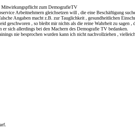
der Mitwirkungspflicht zum DemografieTV
service Arbeitnehmern gleichsetzen will , die eine Beschäftigung such
lsche Angaben macht z.B. zur Tauglichkeit , gesundheitlichen Einschrä
eid geschworen , so bleibt mir nichts als die reine Wahrheit zu sagen 
nn er sich allerdings bei den Machern des Demografie TV bedanken.
nings nie besprochen wurden kann ich nicht nachvollziehen , vielleich
arf.