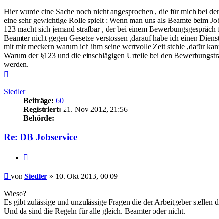
Hier wurde eine Sache noch nicht angesprochen , die für mich bei 
eine sehr gewichtige Rolle spielt : Wenn man uns als Beamte beim Job
123 macht sich jemand strafbar , der bei einem Bewerbungsgespräch fa
Beamter nicht gegen Gesetze verstossen ,darauf habe ich einen Dienst
mit mir meckern warum ich ihm seine wertvolle Zeit stehle ,dafür ka
Warum der §123 und die einschlägigen Urteile bei den Bewerbungstrai
werden.
Nach
oben
Siedler
Beiträge:
60
Registriert:
21. Nov 2012, 21:56
Behörde:
Re: DB Jobservice
Zitieren
Beitrag
von
Siedler
»
10. Okt 2013, 00:09
Wieso?
Es gibt zulässige und unzulässige Fragen die der Arbeitgeber stellen d
Und da sind die Regeln für alle gleich. Beamter oder nicht.