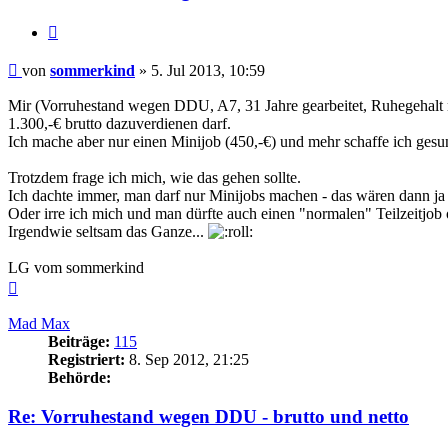
Zitieren
Beitrag
von
sommerkind
»
5. Jul 2013, 10:59
Mir (Vorruhestand wegen DDU, A7, 31 Jahre gearbeitet, Ruhegehalt ne
1.300,-€ brutto dazuverdienen darf.
Ich mache aber nur einen Minijob (450,-€) und mehr schaffe ich gesun
Trotzdem frage ich mich, wie das gehen sollte.
Ich dachte immer, man darf nur Minijobs machen - das wären dann ja 3
Oder irre ich mich und man dürfte auch einen "normalen" Teilzeitjob
Irgendwie seltsam das Ganze...
LG vom sommerkind
Nach
oben
Mad Max
Beiträge:
115
Registriert:
8. Sep 2012, 21:25
Behörde:
Re: Vorruhestand wegen DDU - brutto und netto