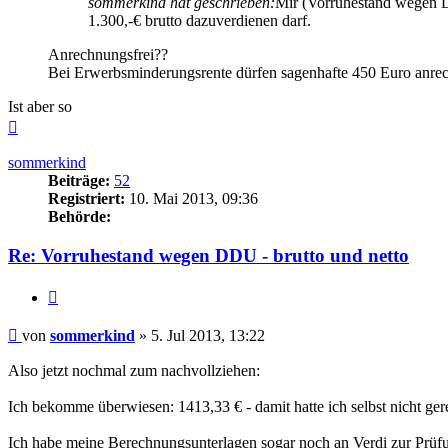
sommerkind hat geschrieben:
Mir (Vorruhestand wegen DD
1.300,-€ brutto dazuverdienen darf.
Anrechnungsfrei??
Bei Erwerbsminderungsrente dürfen sagenhafte 450 Euro anrech
Ist aber so
Nach
oben
sommerkind
Beiträge:
52
Registriert:
10. Mai 2013, 09:36
Behörde:
Re: Vorruhestand wegen DDU - brutto und netto
Zitieren
Beitrag
von
sommerkind
»
5. Jul 2013, 13:22
Also jetzt nochmal zum nachvollziehen:
Ich bekomme überwiesen: 1413,33 € - damit hatte ich selbst nicht ger
Ich habe meine Berechnungsunterlagen sogar noch an Verdi zur Prüfun