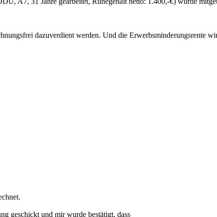
U, A7, 31 Jahre gearbeitet, Ruhegehalt netto: 1.400,-€) wurde mitgete
nungsfrei dazuverdient werden. Und die Erwerbsminderungsrente wird 
echnet.
g geschickt und mir wurde bestätigt, dass