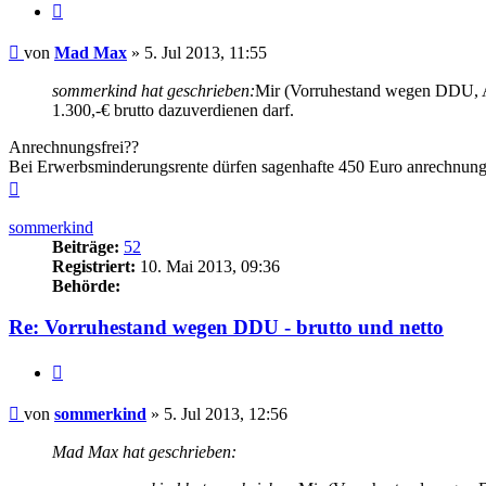
Zitieren
Beitrag
von
Mad Max
»
5. Jul 2013, 11:55
sommerkind hat geschrieben:
Mir (Vorruhestand wegen DDU, A7,
1.300,-€ brutto dazuverdienen darf.
Anrechnungsfrei??
Bei Erwerbsminderungsrente dürfen sagenhafte 450 Euro anrechnungsf
Nach
oben
sommerkind
Beiträge:
52
Registriert:
10. Mai 2013, 09:36
Behörde:
Re: Vorruhestand wegen DDU - brutto und netto
Zitieren
Beitrag
von
sommerkind
»
5. Jul 2013, 12:56
Mad Max hat geschrieben: