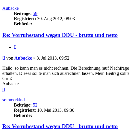
oben
Aubacke
Beiträge:
59
Registriert:
30. Aug 2012, 08:03
Behörde:
Re: Vorruhestand wegen DDU - brutto und netto
Zitieren
Beitrag
von
Aubacke
»
3. Jul 2013, 09:52
Hallo, so kann man es nicht rechnen. Die Berechnung (auf Nachfrage) 
erhalten. Dieses sollte man sich ausrechnen lassen. Mein Beitrag sollte
Gruß
Aubacke
Nach
oben
sommerkind
Beiträge:
52
Registriert:
10. Mai 2013, 09:36
Behörde:
Re: Vorruhestand wegen DDU - brutto und netto