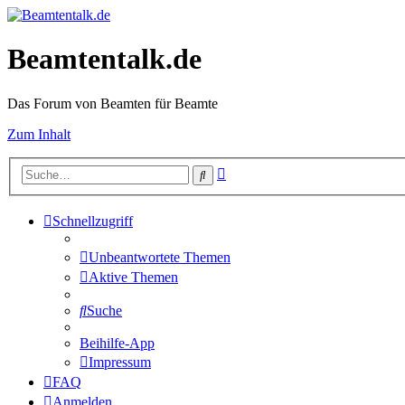
Beamtentalk.de
Das Forum von Beamten für Beamte
Zum Inhalt
Erweiterte
Suche
Suche
Schnellzugriff
Unbeantwortete Themen
Aktive Themen
Suche
Beihilfe-App
Impressum
FAQ
Anmelden