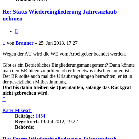
Re: Statts Wiedereingliederung Jahresurlaub
nehmen
Zitieren
Beitrag
von
Brauner
»
25. Jun 2013, 17:27
Wegen der AU wird die WE vom Arbeitgeber beendet werden.
Gibt es ein Betriebliches Eingliederungsmanagement? Dann könnte
man den BR bitten zu prüfen, ob er hier etwas falsch gelaufen ist.
Der BR sollte auch mal die Urlaubsregelungen betrachten, er ist in
der gesetzlichen Mitbestimmung.
Und bis dahin bleiben sie Querulanten, solange das Rückgrat
nicht gebrochen wird.
Nach
oben
Kater-Mikesch
Beiträge:
1454
Registriert:
19. Jul 2012, 19:22
Behörde: