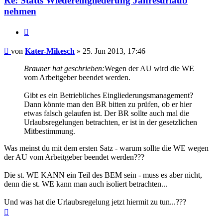
Re: Statts Wiedereingliederung Jahresurlaub
nehmen
Zitieren
Beitrag
von
Kater-Mikesch
»
25. Jun 2013, 17:46
Brauner hat geschrieben:
Wegen der AU wird die WE
vom Arbeitgeber beendet werden.
Gibt es ein Betriebliches Eingliederungsmanagement?
Dann könnte man den BR bitten zu prüfen, ob er hier
etwas falsch gelaufen ist. Der BR sollte auch mal die
Urlaubsregelungen betrachten, er ist in der gesetzlichen
Mitbestimmung.
Was meinst du mit dem ersten Satz - warum sollte die WE wegen
der AU vom Arbeitgeber beendet werden???
Die st. WE KANN ein Teil des BEM sein - muss es aber nicht,
denn die st. WE kann man auch isoliert betrachten...
Und was hat die Urlaubsregelung jetzt hiermit zu tun...???
Nach
oben