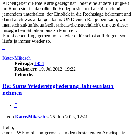
ARbeitgeber die rote Karte gezeigt hat - oder eine andere Tätigkeit
im Raum steht... da sollte die Kollegin sich mal ausführlich mit
jemandem unterhalten, der Einblick in die Rechtslage bekommt und
damit auch was anfangen kann. UND einen Rat geben kann, wie
man sich zukünftig aufstellt (arbeits/dienstrechtlich), um aus dieser
unsäglichen Situation raus zu kommen.
Ein bisschen Engagement muss jeder dafür selbst aufbringen, sonst
läufts ja immer wieder so.
Nach
oben
Kater-Mikesch
Beiträge:
1454
Registriert:
19. Jul 2012, 19:22
Behörde:
Re: Statts Wiedereingliederung Jahresurlaub
nehmen
Zitieren
Beitrag
von
Kater-Mikesch
»
25. Jun 2013, 12:41
Hallo,
eine st. WE wird sinnigerweise an dem bestehenden Arbeitsplatz