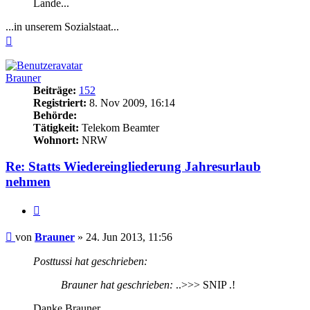
Lande...
...in unserem Sozialstaat...
Nach
oben
Brauner
Beiträge:
152
Registriert:
8. Nov 2009, 16:14
Behörde:
Tätigkeit:
Telekom Beamter
Wohnort:
NRW
Re: Statts Wiedereingliederung Jahresurlaub
nehmen
Zitieren
Beitrag
von
Brauner
»
24. Jun 2013, 11:56
Posttussi hat geschrieben:
Brauner hat geschrieben:
..>>> SNIP .!
Danke Brauner,