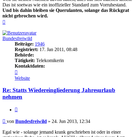
Das ist soetwas wie ein inoffizieller Standard zum Vorruhestand.
Und bis dahin bleiben sie Querulanten, solange das Rückgrat
nicht gebrochen wird.
Nach
oben
Bundesfreiwild
Beiträge:
1946
Registriert:
17. Jan 2011, 08:48
Behörde:
Tätigkeit:
Telekomikerin
Kontaktdaten:
Kontaktdaten
von
Website
Bundesfreiwild
Re: Statts Wiedereingliederung Jahresurlaub
nehmen
Zitieren
Beitrag
von
Bundesfreiwild
»
24. Jun 2013, 12:34
Egal wie - solange jemand krank geschrieben ist oder in einer