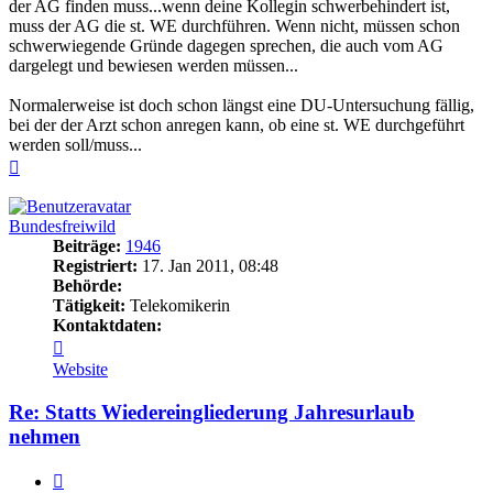
der AG finden muss...wenn deine Kollegin schwerbehindert ist,
muss der AG die st. WE durchführen. Wenn nicht, müssen schon
schwerwiegende Gründe dagegen sprechen, die auch vom AG
dargelegt und bewiesen werden müssen...
Normalerweise ist doch schon längst eine DU-Untersuchung fällig,
bei der der Arzt schon anregen kann, ob eine st. WE durchgeführt
werden soll/muss...
Nach
oben
Bundesfreiwild
Beiträge:
1946
Registriert:
17. Jan 2011, 08:48
Behörde:
Tätigkeit:
Telekomikerin
Kontaktdaten:
Kontaktdaten
von
Website
Bundesfreiwild
Re: Statts Wiedereingliederung Jahresurlaub
nehmen
Zitieren