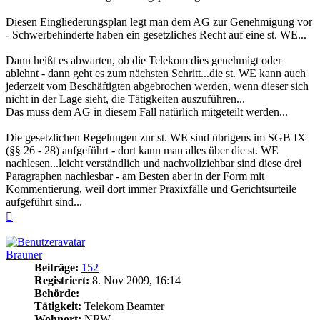
Diesen Eingliederungsplan legt man dem AG zur Genehmigung vor
- Schwerbehinderte haben ein gesetzliches Recht auf eine st. WE...
Dann heißt es abwarten, ob die Telekom dies genehmigt oder
ablehnt - dann geht es zum nächsten Schritt...die st. WE kann auch
jederzeit vom Beschäftigten abgebrochen werden, wenn dieser sich
nicht in der Lage sieht, die Tätigkeiten auszuführen...
Das muss dem AG in diesem Fall natürlich mitgeteilt werden...
Die gesetzlichen Regelungen zur st. WE sind übrigens im SGB IX
(§§ 26 - 28) aufgeführt - dort kann man alles über die st. WE
nachlesen...leicht verständlich und nachvollziehbar sind diese drei
Paragraphen nachlesbar - am Besten aber in der Form mit
Kommentierung, weil dort immer Praxixfälle und Gerichtsurteile
aufgeführt sind...
Nach
oben
Brauner
Beiträge:
152
Registriert:
8. Nov 2009, 16:14
Behörde:
Tätigkeit:
Telekom Beamter
Wohnort:
NRW