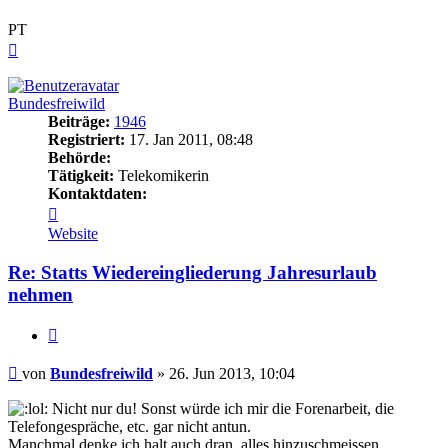
PT
Nach
oben
Bundesfreiwild
Beiträge:
1946
Registriert:
17. Jan 2011, 08:48
Behörde:
Tätigkeit:
Telekomikerin
Kontaktdaten:
Kontaktdaten
von
Website
Bundesfreiwild
Re: Statts Wiedereingliederung Jahresurlaub
nehmen
Zitieren
Beitrag
von
Bundesfreiwild
»
26. Jun 2013, 10:04
Nicht nur du! Sonst würde ich mir die Forenarbeit, die
Telefongespräche, etc. gar nicht antun.
Manchmal denke ich halt auch dran, alles hinzuschmeissen,