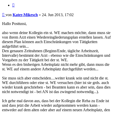
Zitieren
Beitrag
von
Kater-Mikesch
»
24. Jun 2013, 17:02
Hallo Posttussi,
also wenn deine Kollegin ein st. WE machen möchte, dann muss sie
von ihrem Arzt einen Wiedereingliederungsplan erstellen lassen. Auf
diesem Plan können auch Einschränkungen von Tätigkeiten
aufgeführt sein...
Den genauen Zeitrahmen (Beginn/Ende, tägliche Arbeitszeit,
Intervalle) bestimmt der Arzt - ebenso wie die Einschränkungen und
Vorgaben zu der Tätigkeit bei der st. WE.
Wenn es den bisherigen Arbeitsplatz nicht mehr gibt, dann muss die
st. WE auf einem andere Arbeitsplatz durchgeführt werden...
Sie muss sich aber entscheiden....weiter krank sein und nicht die st.
WE durchführen oder eine st. WE versuchen (hier ist sie grds. auch
wieder krank geschrieben - bei Beamten kann es aber sein, dass dies
nicht notwendigt ist - bei AN ist das zwingend notwendig...).
Ich gehe mal davon aus, dass bei der Kollegin die Reha zu Ende ist
und dass jetzt die Arbeit wieder aufgenommen werden kann -
entweder auf dem alten oder aber auf einem neuen Arbeitsplatz, den