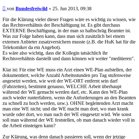
Beitrag
von
Bundesfreiwild
»
25. Jun 2013, 09:38
Für die Klärung vieler dieser Fragen wäre es wichtig zu wissen, wie
das Rechtsverhältnis der Beschäftigung ist. Es gibt durchaus
EXTERNE Beschäftigung, in der man so halbschräg Beamter ist.
Was zur Folge haben kann, dass man sich zusätzlich bei einem
externen Anbieter zusatzversichern musste (z.B. die HuK hat für die
Telekomiker da ein Angebot).
Es wäre also wichtig, dass die Kollegin tatsächlich ihr
Rechtsverhältnis darstellt und dann können wir weiter "meditieren".
Klar ist: Für eine WE muss ein Arzt einen WE-Plan aufstellen, der
dokumentiert, welche Anzahl Arbeitsstunden pro Tag stufenweise
angesetzt werden, wie weit der WE-ORT entfernt sein darf
(Fahrzeiten), bestimmt genauso, WELCHE Arbeit überhaupt
während der WE gemacht werden darf, etc. Kann den WE-Plan
auch wieder runterfahren, wenn die Anforderungen an den Beamten
zu schnell zu hoch werden, usw.). OHNE begleitenden Arzt macht
man eine WE nicht; und die WE macht man dort, wo man krank
wurde oder dort, wo man nach der WE eingesetzt wird. Wie sonst
soll man während der WE feststellen, ob man danach wieder voll in
die Arbeit einsteigen kann?
Zur Klärung, was denn danach passieren soll, wenn der jetzige