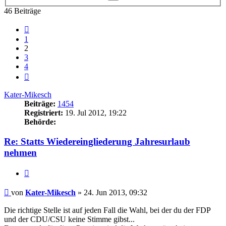
Suche
46 Beiträge
Vorherige
1
2
3
4
Nächste
Kater-Mikesch
Beiträge:
1454
Registriert:
19. Jul 2012, 19:22
Behörde:
Re: Statts Wiedereingliederung Jahresurlaub
nehmen
Zitieren
Beitrag
von
Kater-Mikesch
»
24. Jun 2013, 09:32
Die richtige Stelle ist auf jeden Fall die Wahl, bei der du der FDP
und der CDU/CSU keine Stimme gibst...