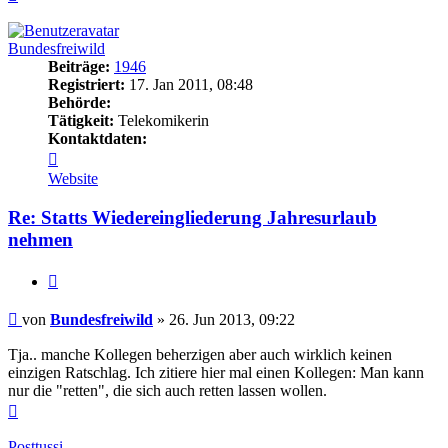
oben
Bundesfreiwild
Beiträge:
1946
Registriert:
17. Jan 2011, 08:48
Behörde:
Tätigkeit:
Telekomikerin
Kontaktdaten:
Kontaktdaten
von
Website
Bundesfreiwild
Re: Statts Wiedereingliederung Jahresurlaub
nehmen
Zitieren
Beitrag
von
Bundesfreiwild
»
26. Jun 2013, 09:22
Tja.. manche Kollegen beherzigen aber auch wirklich keinen
einzigen Ratschlag. Ich zitiere hier mal einen Kollegen: Man kann
nur die "retten", die sich auch retten lassen wollen.
Nach
oben
Posttussi