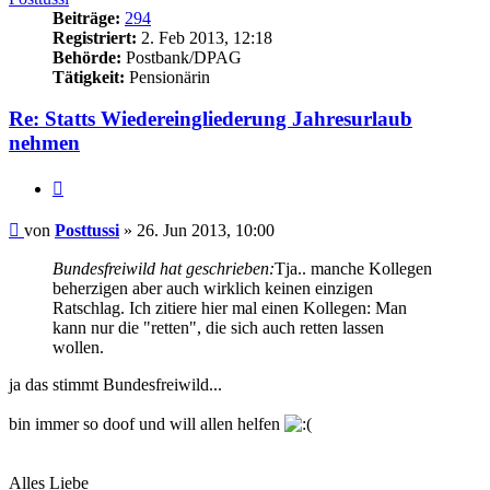
Beiträge:
294
Registriert:
2. Feb 2013, 12:18
Behörde:
Postbank/DPAG
Tätigkeit:
Pensionärin
Re: Statts Wiedereingliederung Jahresurlaub
nehmen
Zitieren
Beitrag
von
Posttussi
»
26. Jun 2013, 10:00
Bundesfreiwild hat geschrieben:
Tja.. manche Kollegen
beherzigen aber auch wirklich keinen einzigen
Ratschlag. Ich zitiere hier mal einen Kollegen: Man
kann nur die "retten", die sich auch retten lassen
wollen.
ja das stimmt Bundesfreiwild...
bin immer so doof und will allen helfen
Alles Liebe