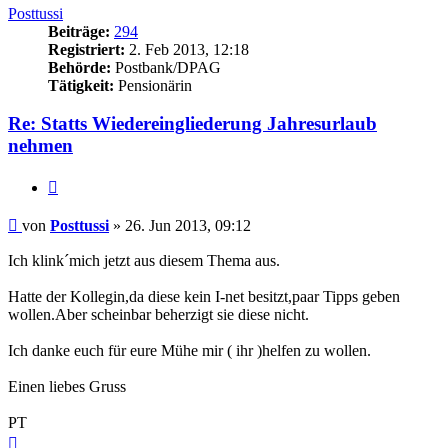
Posttussi
Beiträge:
294
Registriert:
2. Feb 2013, 12:18
Behörde:
Postbank/DPAG
Tätigkeit:
Pensionärin
Re: Statts Wiedereingliederung Jahresurlaub
nehmen
Zitieren
Beitrag
von
Posttussi
»
26. Jun 2013, 09:12
Ich klink´mich jetzt aus diesem Thema aus.
Hatte der Kollegin,da diese kein I-net besitzt,paar Tipps geben
wollen.Aber scheinbar beherzigt sie diese nicht.
Ich danke euch für eure Mühe mir ( ihr )helfen zu wollen.
Einen liebes Gruss
PT
Nach