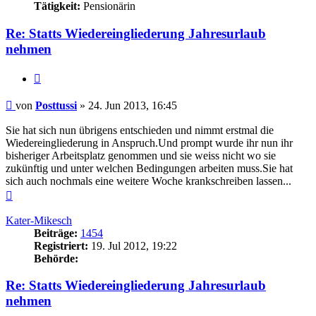
Tätigkeit:
Pensionärin
Re: Statts Wiedereingliederung Jahresurlaub
nehmen
Zitieren
Beitrag
von
Posttussi
»
24. Jun 2013, 16:45
Sie hat sich nun übrigens entschieden und nimmt erstmal die
Wiedereingliederung in Anspruch.Und prompt wurde ihr nun ihr
bisheriger Arbeitsplatz genommen und sie weiss nicht wo sie
zukünftig und unter welchen Bedingungen arbeiten muss.Sie hat
sich auch nochmals eine weitere Woche krankschreiben lassen...
Nach
oben
Kater-Mikesch
Beiträge:
1454
Registriert:
19. Jul 2012, 19:22
Behörde:
Re: Statts Wiedereingliederung Jahresurlaub
nehmen