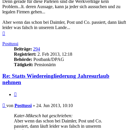
Denn gerade für diese Parteien sind die Werkverträge kein
Problem...lt. deren Aussage, kann ja jeder sich aussuchen und zu
legalen Firmen gehen...
Aber wenn das schon bei Daimler, Post und Co. passiert, dann läuft
leider was falsch in unserem Lande...
Nach
oben
Posttussi
Beiträge:
294
Registriert:
2. Feb 2013, 12:18
Behörde:
Postbank/DPAG
Tätigkeit:
Pensionärin
Re: Statts Wiedereingliederung Jahresurlaub
nehmen
Zitieren
Beitrag
von
Posttussi
»
24. Jun 2013, 10:10
Kater-Mikesch hat geschrieben:
Aber wenn das schon bei Daimler, Post und Co.
passiert, dann läuft leider was falsch in unserem