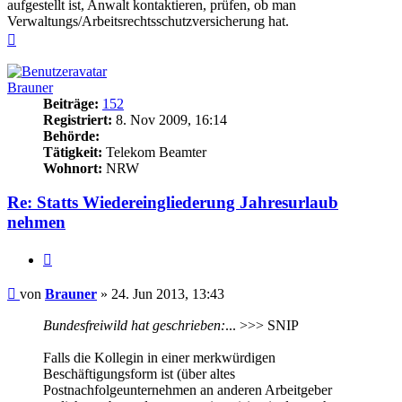
aufgestellt ist, Anwalt kontaktieren, prüfen, ob man
Verwaltungs/Arbeitsrechtsschutzversicherung hat.
Nach
oben
Brauner
Beiträge:
152
Registriert:
8. Nov 2009, 16:14
Behörde:
Tätigkeit:
Telekom Beamter
Wohnort:
NRW
Re: Statts Wiedereingliederung Jahresurlaub
nehmen
Zitieren
Beitrag
von
Brauner
»
24. Jun 2013, 13:43
Bundesfreiwild hat geschrieben:
... >>> SNIP
Falls die Kollegin in einer merkwürdigen
Beschäftigungsform ist (über altes
Postnachfolgeunternehmen an anderen Arbeitgeber