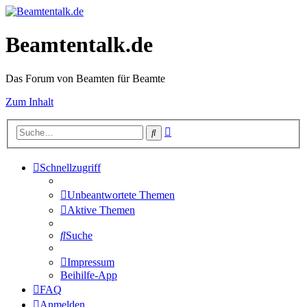
Beamtentalk.de
Das Forum von Beamten für Beamte
Zum Inhalt
Erweiterte
Suche
Suche
Schnellzugriff
Unbeantwortete Themen
Aktive Themen
Suche
Impressum
Beihilfe-App
FAQ
Anmelden