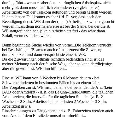
durchgeführt - wenn es aber den ursprünglichen Arbeitsplatz nicht
mehr gibt, dann muss natürlich ein anderer (vergleichbarer)
Arbeitsplatz von der Telekom gefunden und bereitsgestellt werden.
In dem letzten Fall kommt es aber i. d. R. vor, dass nach der
Beendigung der st. WE dann der (neue) Arbeitsplatz wieder gesucht
werden muss, denn normalerweise ist bei der Stelle, bei der die st.
WE stattgefunden hat, ja kein Arbeitsplatz frei - das wäre dann
Zufall, wenn es anders wäre..
Dann beginnt die Suche wieder von vorne...Die Telekom versucht
bei Beschäftigten/Beamten auch oftmals zuerst die Zuweisng
durchzuboxen und dann verspricht sie eine st. WE.
Da die Zuweisungen oftmals rechtlich bedenklich sind, ist das
meiner Meinung nach der falsche Weg...aber so kann der/diejenige
aber die gewollte st. WE durchführen...
Eine st. WE kann von 6 Wochen bis 6 Monate dauern - bei
Schwerbehinderten in bestimmten Fällen bis zu einem Jahr.
Die Vorgaben zur st. WE macht alleine der behandelnde Arzt (kein
BAD oder Amtsarzt) - d. h, das Beginn-/Ende-Datum, die täglichen
Arbeitszeiten, die Intervalle für die taglichen Stunden (z. B. 2
Wochen = 2 Stdn. Arbeitszeit, die nächsten 2 Wochen = 3 Stdn.
Arbeitszeit usw.).
Einschränkungen zu Tätigkeiten und z. B. Fahrtzeiten werden auch
vom Arzt auf dem Eingliederungsplan aufgeführt...