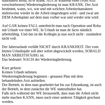
stationären Reha, ist er krank. AUCH während einer (vom Arzt
verschriebenen) Wiedereingliederung ist man KRANK. Der Arzt
bestimmt, wann, wo, wie und mit welchen Arbeitzeitansätzen
stufenweise wieder in die Arbeit eingestiegen wird - und zwar am
DEM Arbeitsplatz auf dem man vorher war und wieder sein wird.
Auf GAR keinen FALL unterbricht man nach Operation und Reha
mit Urlaub vor einer WE. In Urlaub ist man de facto nämlich
arbeitsfähig. Und das ist die Kollegin ja nun noch nicht - zumindest
nicht voll.
Der Jahresurlaub verfällt NICHT durch KRANKHEIT. Der vom
letzten Urlaubsjahr soll aber sofort abgewickelt werden, SOBALD
MAN ARBEITSFÄHIG ist.
Das bedeutet: NACH der Wiedereingliederung.
Kurz gefasst:
Keinen Urlaub nehmen.
Wiedereingliederung beginnen - genauen Plan mit dem
behandelnden Arzt aufstellen.
Der Betrieb, in dem man gearbeitet hat bis zur Erkrankung, ist auch
der Betrieb, in dem zunächst die WE stattzufinden hat.
Falls sich während der WE herausstellt, dass man die Arbeit nicht
mehr machen KANN, muss nach einer anderen Tätigkeit geschaut
werden.