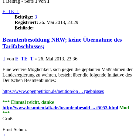
1 Beitrag • Seite
1
von
1
E_TE_T
Beiträge:
3
Registriert:
26. Mai 2013, 23:29
Behörde:
Beamtenbesoldung NRW; keine Übernahme des
Tarifabschlusses;
Beitrag
von
E_TE_T
»
26. Mai 2013, 23:36
Eine weitere Möglichkeit, sich gegen die geplanten Maßnahmen der
Landesregierung zu wehren, besteht über die folgende Initiative des
Deutschen Beamtenbundes:
https://www.openpetition.de/petition/on ... rgebnisses
*** Einmal reicht, danke
http://www.beamtentalk.de/beamtenbesold ... t5053.html
Mod
***
Gruß
Ernst Schulz
Nach