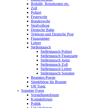
Beihilfe, Reisekosten etc.
Zoll
Polizei
Feuerwehr
Bundeswehr
Strafvollzug
Deutsche Bahn
Telekom und Deutsche Post
Finanzämter
Lehrer
Stellentausch
Stellentausch Polizei
Stellentausch Finanzamt
Stellentausch Justiz
Stellentausch Zoll
Stellentausch Lehrer
Stellentausch Sonstige
Beamten-Poesie
Singlebörse für Beamte
Off Topic
Sonstige Foren
Vorstellungsforum
Kontaktforum
Politik
Urlaubsforum