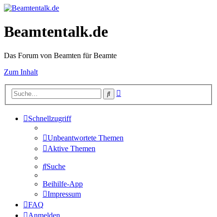
Beamtentalk.de
Das Forum von Beamten für Beamte
Zum Inhalt
Erweiterte
Suche
Suche
Schnellzugriff
Unbeantwortete Themen
Aktive Themen
Suche
Beihilfe-App
Impressum
FAQ
Anmelden