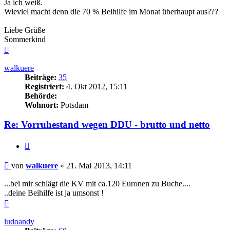
Ja ich weiß.
Wieviel macht denn die 70 % Beihilfe im Monat überhaupt aus???
Liebe Grüße
Sommerkind
Nach
oben
walkuere
Beiträge:
35
Registriert:
4. Okt 2012, 15:11
Behörde:
Wohnort:
Potsdam
Re: Vorruhestand wegen DDU - brutto und netto
Zitieren
Beitrag
von
walkuere
»
21. Mai 2013, 14:11
...bei mir schlägt die KV mit ca.120 Euronen zu Buche....
..deine Beihilfe ist ja umsonst !
Nach
oben
ludoandy