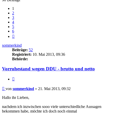
1
2
3
4
5
6
Nächste
sommerkind
Beiträge:
52
Registriert:
10. Mai 2013, 09:36
Behörde:
Vorruhestand wegen DDU - brutto und netto
Zitieren
Beitrag
von
sommerkind
»
21. Mai 2013, 09:32
Hallo ihr Lieben,
nachdem ich inzwischen sooo viele unterschiedliche Aussagen
bekommen habe, möchte ich doch noch einmal