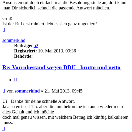
Ansonsten ruf doch einfach mal die Besoldungsstelle an, dort kann
man Dir sicherlich schnell die passende Antwort mitteilen.
Gruß
Ist der Ruf erst ruiniert, lebt es sich ganz ungeniert!
Nach
oben
sommerkind
Beiträge:
52
Registriert:
10. Mai 2013, 09:36
Behörde:
Re: Vorruhestand wegen DDU - brutto und netto
Zitieren
Beitrag
von
sommerkind
»
21. Mai 2013, 09:45
Ui - Danke für deine schnelle Antwort.
Ja also erst seit 1.5. aber für Juni bekomme ich auch wieder mein
altes Gehalt und ich möchte
doch mal genau wissen, mit welchem Betrag ich künftig kalkulieren
muss.
Nach