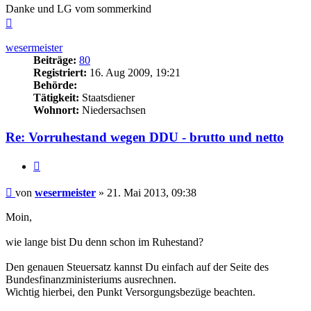
Danke und LG vom sommerkind
Nach
oben
wesermeister
Beiträge:
80
Registriert:
16. Aug 2009, 19:21
Behörde:
Tätigkeit:
Staatsdiener
Wohnort:
Niedersachsen
Re: Vorruhestand wegen DDU - brutto und netto
Zitieren
Beitrag
von
wesermeister
»
21. Mai 2013, 09:38
Moin,
wie lange bist Du denn schon im Ruhestand?
Den genauen Steuersatz kannst Du einfach auf der Seite des
Bundesfinanzministeriums ausrechnen.
Wichtig hierbei, den Punkt Versorgungsbezüge beachten.