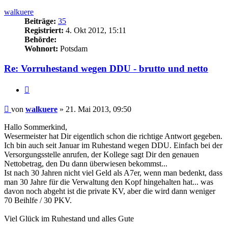
oben
walkuere
Beiträge:
35
Registriert:
4. Okt 2012, 15:11
Behörde:
Wohnort:
Potsdam
Re: Vorruhestand wegen DDU - brutto und netto
Zitieren
Beitrag
von
walkuere
»
21. Mai 2013, 09:50
Hallo Sommerkind,
Wesermeister hat Dir eigentlich schon die richtige Antwort gegeben.
Ich bin auch seit Januar im Ruhestand wegen DDU. Einfach bei der
Versorgungsstelle anrufen, der Kollege sagt Dir den genauen
Nettobetrag, den Du dann überwiesen bekommst...
Ist nach 30 Jahren nicht viel Geld als A7er, wenn man bedenkt, dass
man 30 Jahre für die Verwaltung den Kopf hingehalten hat... was
davon noch abgeht ist die private KV, aber die wird dann weniger
70 Beihlfe / 30 PKV.
Viel Glück im Ruhestand und alles Gute