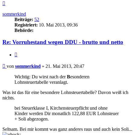
Nach
oben
sommerkind
Beiträge:
52
Registriert:
10. Mai 2013, 09:36
Behörde:
Re: Vorruhestand wegen DDU - brutto und netto
Zitieren
Beitrag
von
sommerkind
»
21. Mai 2013, 20:47
Wichtig: Du wirst nach der
B
esonderen
Lohnsteuertabelle veranlagt.
Was ist das für eine besondere Lohnsteuertabelle? Davon weiß ich
nichts.
bei Steuerklasse I, Kirchensteuerpflicht und ohne
Kinder werden Dir monatlich 122,88 EUR Lohnsteuer
+ Soli abgezogen.
Seltsam. Bei mir kommt was ganz anderes raus und auch kein Soli...