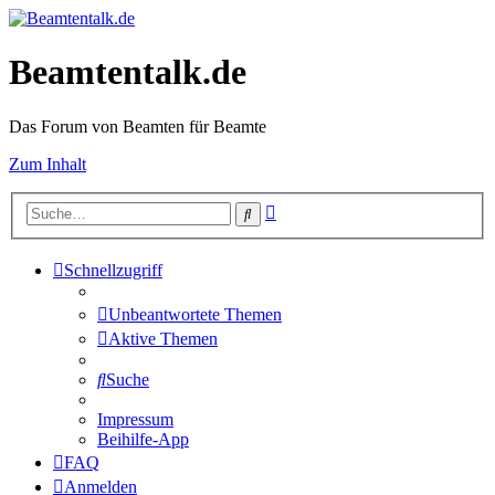
Beamtentalk.de
Das Forum von Beamten für Beamte
Zum Inhalt
Erweiterte
Suche
Suche
Schnellzugriff
Unbeantwortete Themen
Aktive Themen
Suche
Impressum
Beihilfe-App
FAQ
Anmelden