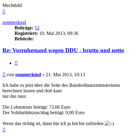
Mechthild
Nach
oben
sommerkind
Beiträge:
52
Registriert:
10. Mai 2013, 09:36
Behörde:
Re: Vorruhestand wegen DDU - brutto und netto
Zitieren
Beitrag
von
sommerkind
»
21. Mai 2013, 10:13
Ich habe es jetzt über die Seite des Bundesfinanzministeriums
berechnen lassen und dort kam
nur das raus:
Die Lohnsteuer beträgt: 73,66 Euro
Der Solidaritätszuschlag beträgt: 0,00 Euro
Wenn das richtig ist, dann bin ich ja höchst zufrieden
Nach
oben