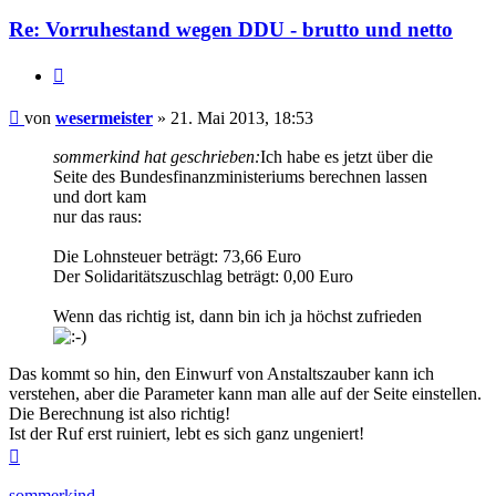
Re: Vorruhestand wegen DDU - brutto und netto
Zitieren
Beitrag
von
wesermeister
»
21. Mai 2013, 18:53
sommerkind hat geschrieben:
Ich habe es jetzt über die
Seite des Bundesfinanzministeriums berechnen lassen
und dort kam
nur das raus:
Die Lohnsteuer beträgt: 73,66 Euro
Der Solidaritätszuschlag beträgt: 0,00 Euro
Wenn das richtig ist, dann bin ich ja höchst zufrieden
Das kommt so hin, den Einwurf von Anstaltszauber kann ich
verstehen, aber die Parameter kann man alle auf der Seite einstellen.
Die Berechnung ist also richtig!
Ist der Ruf erst ruiniert, lebt es sich ganz ungeniert!
Nach
oben
sommerkind