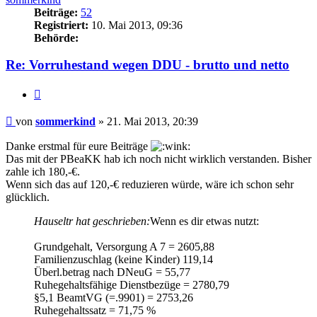
Beiträge:
52
Registriert:
10. Mai 2013, 09:36
Behörde:
Re: Vorruhestand wegen DDU - brutto und netto
Zitieren
Beitrag
von
sommerkind
»
21. Mai 2013, 20:39
Danke erstmal für eure Beiträge
Das mit der PBeaKK hab ich noch nicht wirklich verstanden. Bisher
zahle ich 180,-€.
Wenn sich das auf 120,-€ reduzieren würde, wäre ich schon sehr
glücklich.
Hauseltr hat geschrieben:
Wenn es dir etwas nutzt:
Grundgehalt, Versorgung A 7 = 2605,88
Familienzuschlag (keine Kinder) 119,14
Überl.betrag nach DNeuG = 55,77
Ruhegehaltsfähige Dienstbezüge = 2780,79
§5,1 BeamtVG (=.9901) = 2753,26
Ruhegehaltssatz = 71,75 %