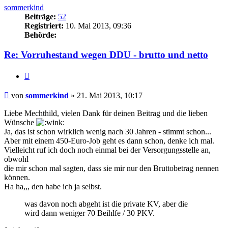
sommerkind
Beiträge:
52
Registriert:
10. Mai 2013, 09:36
Behörde:
Re: Vorruhestand wegen DDU - brutto und netto
Zitieren
Beitrag
von
sommerkind
»
21. Mai 2013, 10:17
Liebe Mechthild, vielen Dank für deinen Beitrag und die lieben
Wünsche
Ja, das ist schon wirklich wenig nach 30 Jahren - stimmt schon...
Aber mit einem 450-Euro-Job geht es dann schon, denke ich mal.
Vielleicht ruf ich doch noch einmal bei der Versorgungsstelle an,
obwohl
die mir schon mal sagten, dass sie mir nur den Bruttobetrag nennen
können.
Ha ha,,, den habe ich ja selbst.
was davon noch abgeht ist die private KV, aber die
wird dann weniger 70 Beihlfe / 30 PKV.