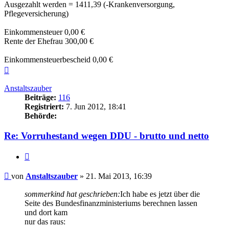
Ausgezahlt werden = 1411,39 (-Krankenversorgung,
Pflegeversicherung)
Einkommensteuer 0,00 €
Rente der Ehefrau 300,00 €
Einkommensteuerbescheid 0,00 €
Nach
oben
Anstaltszauber
Beiträge:
116
Registriert:
7. Jun 2012, 18:41
Behörde:
Re: Vorruhestand wegen DDU - brutto und netto
Zitieren
Beitrag
von
Anstaltszauber
»
21. Mai 2013, 16:39
sommerkind hat geschrieben:
Ich habe es jetzt über die
Seite des Bundesfinanzministeriums berechnen lassen
und dort kam
nur das raus: