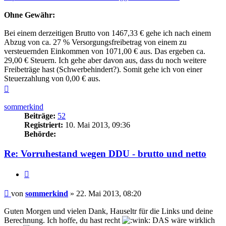
Ohne Gewähr:
Bei einem derzeitigen Brutto von 1467,33 € gehe ich nach einem
Abzug von ca. 27 % Versorgungsfreibetrag von einem zu
versteuernden Einkommen von 1071,00 € aus. Das ergeben ca.
29,00 € Steuern. Ich gehe aber davon aus, dass du noch weitere
Freibeträge hast (Schwerbehindert?). Somit gehe ich von einer
Steuerzahlung von 0,00 € aus.
Nach
oben
sommerkind
Beiträge:
52
Registriert:
10. Mai 2013, 09:36
Behörde:
Re: Vorruhestand wegen DDU - brutto und netto
Zitieren
Beitrag
von
sommerkind
»
22. Mai 2013, 08:20
Guten Morgen und vielen Dank, Hauseltr für die Links und deine
Berechnung. Ich hoffe, du hast recht
DAS wäre wirklich