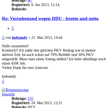
Beiträge:
60
Registriert:
9. Jan 2013, 12:14
Behörde:
Re: Vorruhestand wegen DDU - brutto und netto
Zitieren
Beitrag
von
ludoandy
»
21. Mai 2013, 14:44
Hallo zusammen!
Komisch!! Ich zahle den gleichen PKV Beitrag wie in meiner
aktiven Zeit. Ist auch schon auf 70% Beihilfe und 30% PKV
umgestellt. Muss man einen Antrag stellen? Ich habe allerdings noch
einen 450€ Job.
Vielen Dank für eure Antwort.
ludoandy
Nach
oben
Hauseltr
Beiträge:
535
Registriert:
18. Mai 2013, 12:21
Behörde:
BEV