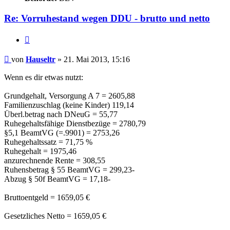
Re: Vorruhestand wegen DDU - brutto und netto
Zitieren
Beitrag
von
Hauseltr
»
21. Mai 2013, 15:16
Wenn es dir etwas nutzt:
Grundgehalt, Versorgung A 7 = 2605,88
Familienzuschlag (keine Kinder) 119,14
Überl.betrag nach DNeuG = 55,77
Ruhegehaltsfähige Dienstbezüge = 2780,79
§5,1 BeamtVG (=.9901) = 2753,26
Ruhegehaltssatz = 71,75 %
Ruhegehalt = 1975,46
anzurechnende Rente = 308,55
Ruhensbetrag § 55 BeamtVG = 299,23-
Abzug § 50f BeamtVG = 17,18-
Bruttoentgeld = 1659,05 €
Gesetzliches Netto = 1659,05 €