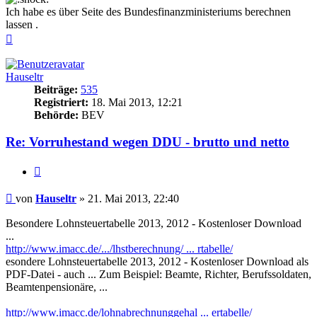
Ich habe es über Seite des Bundesfinanzministeriums berechnen
lassen .
Nach
oben
Hauseltr
Beiträge:
535
Registriert:
18. Mai 2013, 12:21
Behörde:
BEV
Re: Vorruhestand wegen DDU - brutto und netto
Zitieren
Beitrag
von
Hauseltr
»
21. Mai 2013, 22:40
Besondere Lohnsteuertabelle 2013, 2012 - Kostenloser Download
...
http://www.imacc.de/.../lhstberechnung/ ... rtabelle/‎
esondere Lohnsteuertabelle 2013, 2012 - Kostenloser Download als
PDF-Datei - auch ... Zum Beispiel: Beamte, Richter, Berufssoldaten,
Beamtenpensionäre, ...
http://www.imacc.de/lohnabrechnunggehal ... ertabelle/