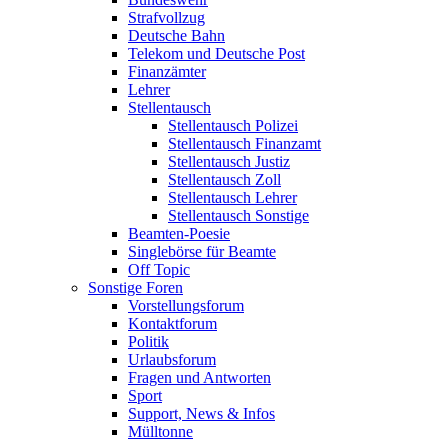
Strafvollzug
Deutsche Bahn
Telekom und Deutsche Post
Finanzämter
Lehrer
Stellentausch
Stellentausch Polizei
Stellentausch Finanzamt
Stellentausch Justiz
Stellentausch Zoll
Stellentausch Lehrer
Stellentausch Sonstige
Beamten-Poesie
Singlebörse für Beamte
Off Topic
Sonstige Foren
Vorstellungsforum
Kontaktforum
Politik
Urlaubsforum
Fragen und Antworten
Sport
Support, News & Infos
Mülltonne