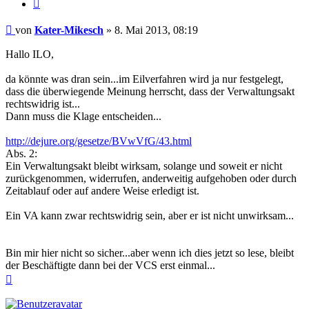
Zitieren
Beitrag
von
Kater-Mikesch
»
8. Mai 2013, 08:19
Hallo ILO,
da könnte was dran sein...im Eilverfahren wird ja nur festgelegt,
dass die überwiegende Meinung herrscht, dass der Verwaltungsakt
rechtswidrig ist...
Dann muss die Klage entscheiden...
http://dejure.org/gesetze/BVwVfG/43.html
Abs. 2:
Ein Verwaltungsakt bleibt wirksam, solange und soweit er nicht
zurückgenommen, widerrufen, anderweitig aufgehoben oder durch
Zeitablauf oder auf andere Weise erledigt ist.
Ein VA kann zwar rechtswidrig sein, aber er ist nicht unwirksam...
Bin mir hier nicht so sicher...aber wenn ich dies jetzt so lese, bleibt
der Beschäftigte dann bei der VCS erst einmal...
Nach
oben