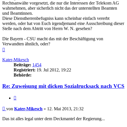
Rechtsanwälte vorgesetzt, die nur die Interessen der Telekom AG
wahrnehmen, aber sicherlich nicht das der unterstellten Beamten
und Beamtinnen.
Diese Dienstherrenbefugniss kann scheinbar einfach vererbt
werden, oder hat von Euch irgendjemand eine Ausschreibung dieser
Stelle nach dem Abtritt von Herrn W. N. gesehen?
Die Bayern - CSU macht das mit der Beschäftigung von
Verwandten ähnlich, oder?
Nach
oben
Kater-Mikesch
Beiträge:
1454
Registriert:
19. Jul 2012, 19:22
Behörde:
Re: Zuweisung mit dicken Sozialrucksack nach VCS
Zitieren
Beitrag
von
Kater-Mikesch
»
12. Mai 2013, 21:32
Das ist alles legal unter dem Deckmantel der Regierung...