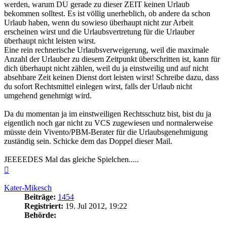
werden, warum DU gerade zu dieser ZEIT keinen Urlaub
bekommen solltest. Es ist völlig unerheblich, ob andere da schon
Urlaub haben, wenn du sowieso überhaupt nicht zur Arbeit
erscheinen wirst und die Urlaubsvertretung für die Urlauber
überhaupt nicht leisten wirst.
Eine rein rechnerische Urlaubsverweigerung, weil die maximale
Anzahl der Urlauber zu diesem Zeitpunkt überschritten ist, kann für
dich überhaupt nicht zählen, weil du ja einstweilig und auf nicht
absehbare Zeit keinen Dienst dort leisten wirst! Schreibe dazu, dass
du sofort Rechtsmittel einlegen wirst, falls der Urlaub nicht
umgehend genehmigt wird.
Da du momentan ja im einstweiligen Rechtsschutz bist, bist du ja
eigentlich noch gar nicht zu VCS zugewiesen und normalerweise
müsste dein Vivento/PBM-Berater für die Urlaubsgenehmigung
zuständig sein. Schicke dem das Doppel dieser Mail.
JEEEEDES Mal das gleiche Spielchen.....
Nach
oben
Kater-Mikesch
Beiträge:
1454
Registriert:
19. Jul 2012, 19:22
Behörde: