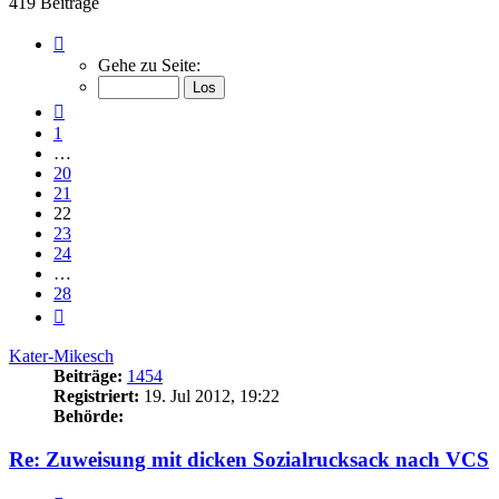
419 Beiträge
Seite
22
Gehe zu Seite:
von
28
Vorherige
1
…
20
21
22
23
24
…
28
Nächste
Kater-Mikesch
Beiträge:
1454
Registriert:
19. Jul 2012, 19:22
Behörde:
Re: Zuweisung mit dicken Sozialrucksack nach VCS