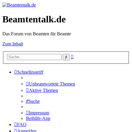
Beamtentalk.de
Das Forum von Beamten für Beamte
Zum Inhalt
Erweiterte
Suche
Suche
Schnellzugriff
Unbeantwortete Themen
Aktive Themen
Suche
Impressum
Beihilfe-App
FAQ
Anmelden