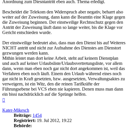
Anordnung zum Diesntantritt eben auch. Thema erledigt.
Bescheidet die Telekom den Widerspruch aber negativ, beharrt also
weiter auf der Zuweisung, dann kann die Beamtin eine Klage gegen
die Zuweisung beginnen. Der einstweilige Rechtsschutz gegen den
Antritt der Zuweisung läuft dann so lange weiter, bis die Klage vor
Gericht entschieden wurde.
Der einstweilige bedeutet also, dass man den Dienst bis auf Weiteres
NICHT antritt und nicht zur Aufnahme des Dienstes am Dienstort
gezwungen werden kann.
Mithin leistet man dort keine Arbeit, steht auf keinem Dienstplan
und auch auf keiner Urlaubsliste/Urlaubsvertretungsliste, vor allem
dann, wenn man eben noch gar nicht dort angekommen ist, weil das
Verfahren eben noch läuft. Einem den Urlaub während eines noch
gar nicht in Kraft gesetzten, bzw. ausgesetzten, Verwaltungsaktes zu
verweigern, ist ein Witz, den die reinen Tarifkräfte der
Führungsebene bei VCS eben nie kapieren. Denen muss man dann
ein bissi nachdrücklich auf die Sprünge helfen.
Nach
oben
Kater-Mikesch
Beiträge:
1454
Registriert:
19. Jul 2012, 19:22
Behörde: