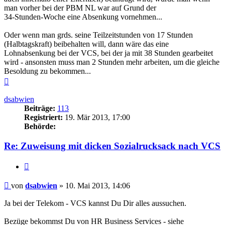
man vorher bei der PBM NL war auf Grund der
34-Stunden-Woche eine Absenkung vornehmen...
Oder wenn man grds. seine Teilzeitstunden von 17 Stunden
(Halbtagskraft) beibehalten will, dann wäre das eine
Lohnabsenkung bei der VCS, bei der ja mit 38 Stunden gearbeitet
wird - ansonsten muss man 2 Stunden mehr arbeiten, um die gleiche
Besoldung zu bekommen...
Nach
oben
dsabwien
Beiträge:
113
Registriert:
19. Mär 2013, 17:00
Behörde:
Re: Zuweisung mit dicken Sozialrucksack nach VCS
Zitieren
Beitrag
von
dsabwien
»
10. Mai 2013, 14:06
Ja bei der Telekom - VCS kannst Du Dir alles aussuchen.
Bezüge bekommst Du von HR Business Services - siehe