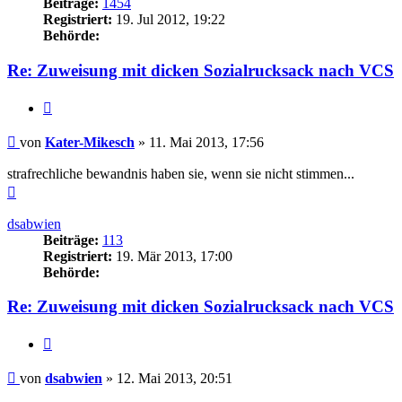
Beiträge:
1454
Registriert:
19. Jul 2012, 19:22
Behörde:
Re: Zuweisung mit dicken Sozialrucksack nach VCS
Zitieren
Beitrag
von
Kater-Mikesch
»
11. Mai 2013, 17:56
strafrechliche bewandnis haben sie, wenn sie nicht stimmen...
Nach
oben
dsabwien
Beiträge:
113
Registriert:
19. Mär 2013, 17:00
Behörde:
Re: Zuweisung mit dicken Sozialrucksack nach VCS
Zitieren
Beitrag
von
dsabwien
»
12. Mai 2013, 20:51