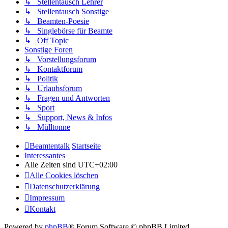
↳ Stellentausch Lehrer
↳ Stellentausch Sonstige
↳ Beamten-Poesie
↳ Singlebörse für Beamte
↳ Off Topic
Sonstige Foren
↳ Vorstellungsforum
↳ Kontaktforum
↳ Politik
↳ Urlaubsforum
↳ Fragen und Antworten
↳ Sport
↳ Support, News & Infos
↳ Mülltonne
Beamtentalk
Startseite
Interessantes
Alle Zeiten sind
UTC+02:00
Alle Cookies löschen
Datenschutzerklärung
Impressum
Kontakt
Powered by
phpBB
® Forum Software © phpBB Limited