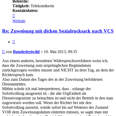
Behörde:
Tätigkeit:
Telekomikerin
Kontaktdaten:
Kontaktdaten
von
Website
Bundesfreiwild
Re: Zuweisung mit dicken Sozialrucksack nach VCS
Zitieren
Beitrag
von
Bundesfreiwild
»
10. Mai 2013, 09:35
Aus einem anderen, beendeten Widerspruchsverfahren weiss ich,
dass die Zuweisung zum ursprünglichen Beginndatum
zurückgezogen werden musste und NICHT zu dem Tag, an dem der
Richterspruch kam.
Also zum Datum des Tages des in der Zuweisung befohlenen
Dienstantrittes.
Mithin würde ich mal interpretieren, dass - solange der
Sofortvollzug ausgesetzt ist - die alte OrgEinheit als
Dienstvorgesetzte zu betrachten ist und nicht der Betrieb in den man
zugewiesen werden soll. Wenn der Richter bei mir den
Sofortvollzug aussetzt, würde sofort bis auf Weiteres der Zustand
VOR dem Zuweisungsdatum eintreten müssen, so sagte man mir