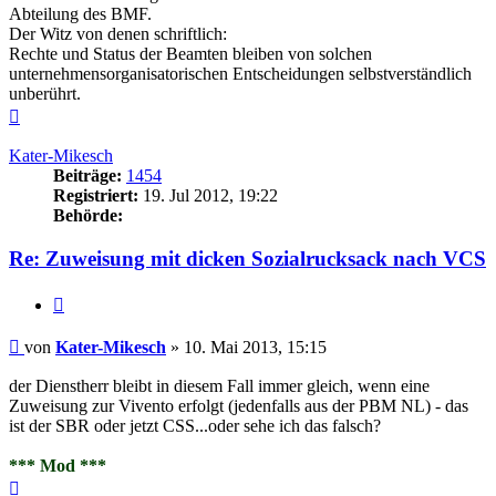
Abteilung des BMF.
Der Witz von denen schriftlich:
Rechte und Status der Beamten bleiben von solchen
unternehmensorganisatorischen Entscheidungen selbstverständlich
unberührt.
Nach
oben
Kater-Mikesch
Beiträge:
1454
Registriert:
19. Jul 2012, 19:22
Behörde:
Re: Zuweisung mit dicken Sozialrucksack nach VCS
Zitieren
Beitrag
von
Kater-Mikesch
»
10. Mai 2013, 15:15
der Dienstherr bleibt in diesem Fall immer gleich, wenn eine
Zuweisung zur Vivento erfolgt (jedenfalls aus der PBM NL) - das
ist der SBR oder jetzt CSS...oder sehe ich das falsch?
*** Mod ***
Nach