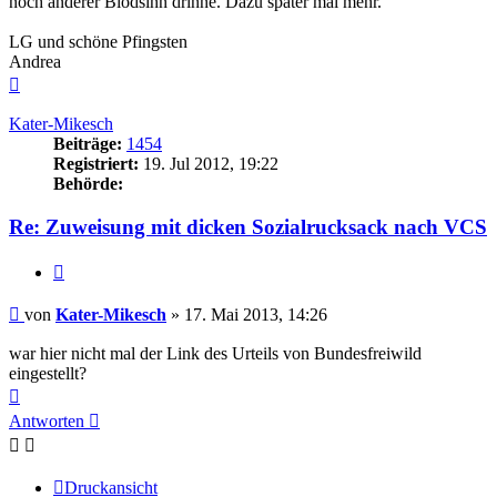
noch anderer Blödsinn drinne. Dazu später mal mehr.
LG und schöne Pfingsten
Andrea
Nach
oben
Kater-Mikesch
Beiträge:
1454
Registriert:
19. Jul 2012, 19:22
Behörde:
Re: Zuweisung mit dicken Sozialrucksack nach VCS
Zitieren
Beitrag
von
Kater-Mikesch
»
17. Mai 2013, 14:26
war hier nicht mal der Link des Urteils von Bundesfreiwild
eingestellt?
Nach
oben
Antworten
Druckansicht