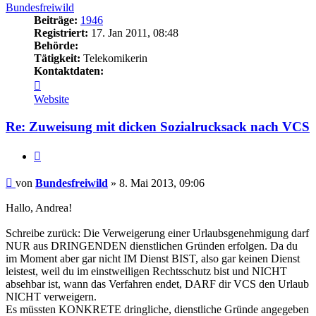
Bundesfreiwild
Beiträge:
1946
Registriert:
17. Jan 2011, 08:48
Behörde:
Tätigkeit:
Telekomikerin
Kontaktdaten:
Kontaktdaten
von
Website
Bundesfreiwild
Re: Zuweisung mit dicken Sozialrucksack nach VCS
Zitieren
Beitrag
von
Bundesfreiwild
»
8. Mai 2013, 09:06
Hallo, Andrea!
Schreibe zurück: Die Verweigerung einer Urlaubsgenehmigung darf
NUR aus DRINGENDEN dienstlichen Gründen erfolgen. Da du
im Moment aber gar nicht IM Dienst BIST, also gar keinen Dienst
leistest, weil du im einstweiligen Rechtsschutz bist und NICHT
absehbar ist, wann das Verfahren endet, DARF dir VCS den Urlaub
NICHT verweigern.
Es müssten KONKRETE dringliche, dienstliche Gründe angegeben