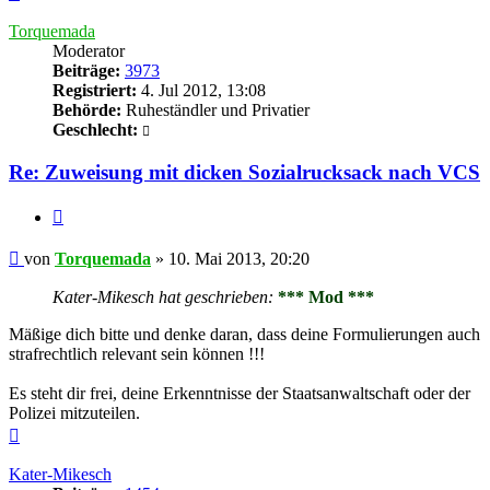
oben
Torquemada
Moderator
Beiträge:
3973
Registriert:
4. Jul 2012, 13:08
Behörde:
Ruheständler und Privatier
Geschlecht:
Re: Zuweisung mit dicken Sozialrucksack nach VCS
Zitieren
Beitrag
von
Torquemada
»
10. Mai 2013, 20:20
Kater-Mikesch hat geschrieben:
*** Mod ***
Mäßige dich bitte und denke daran, dass deine Formulierungen auch
strafrechtlich relevant sein können !!!
Es steht dir frei, deine Erkenntnisse der Staatsanwaltschaft oder der
Polizei mitzuteilen.
Nach
oben
Kater-Mikesch