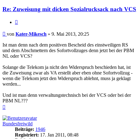
Re: Zuweisung mit dicken Sozialrucksack nach VCS
Zitieren
Beitrag
von
Kater-Mikesch
»
9. Mai 2013, 20:25
Ist man denn nach dem positiven Bescheid des einstweiligen RS
und dem Abschmettern des Sofortvollzuges denn jetzt bei der PBM
NL oder VCS?
Solange die Telekom ja nicht den Widerspruch beschieden hat, ist
die Zuweisung zwar als VA erstellt aber eben ohne Sofortvollzug -
wenn die Telekom jetzt den Widerspruch ablehnt, muss ja geklagt
werden...
Und ist man denn verwaltungstechnisch bei der VCS oder bei der
PBM NL???
Nach
oben
Bundesfreiwild
Beiträge:
1946
Registriert:
17. Jan 2011, 08:48