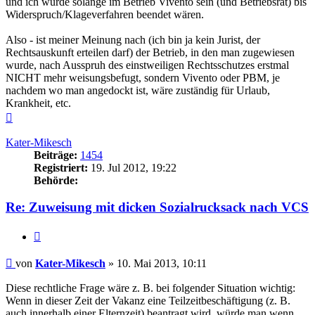
und ich würde solange im Betrieb Vivento sein (und Betriebsrat) bis
Widerspruch/Klageverfahren beendet wären.
Also - ist meiner Meinung nach (ich bin ja kein Jurist, der
Rechtsauskunft erteilen darf) der Betrieb, in den man zugewiesen
wurde, nach Ausspruh des einstweiligen Rechtsschutzes erstmal
NICHT mehr weisungsbefugt, sondern Vivento oder PBM, je
nachdem wo man angedockt ist, wäre zuständig für Urlaub,
Krankheit, etc.
Nach
oben
Kater-Mikesch
Beiträge:
1454
Registriert:
19. Jul 2012, 19:22
Behörde:
Re: Zuweisung mit dicken Sozialrucksack nach VCS
Zitieren
Beitrag
von
Kater-Mikesch
»
10. Mai 2013, 10:11
Diese rechtliche Frage wäre z. B. bei folgender Situation wichtig:
Wenn in dieser Zeit der Vakanz eine Teilzeitbeschäftigung (z. B.
auch innerhalb einer Elternzeit) beantragt wird, würde man wenn