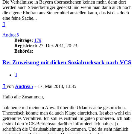
Die Verhältnisse in Bayern überraschenen keinen mehr, denn dort
werden auch Steuerbetrüger gedeckt und wenn man dann auch noch
die eigene Ehefrau aus Steuermittel anstellen kann, das ist das doch
eine feine Sache...
Nach
oben
Andrea5
Beiträge:
179
Registriert:
27. Dez 2011, 20:23
Behörde:
Re: Zuweisung mit dicken Sozialrucksack nach VCS
Zitieren
Beitrag
von
Andrea5
»
17. Mai 2013, 13:35
Hallo alle Zusammen,
hab heute mit meinem Anwalt über die Urlaubssache gesprochen.
Theoretisch könnte man da auch Klage einreichen. Ist aber wohl ein
getrenntes Verfahren. Ich soll es erstmal im guten probieren. Ich hab
erstmal den VCS-Betriebsrat darüber informiert. Ich hab es ja
schriftlich die Urlaubsablehnung bekommen. Und da steht nämlich