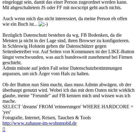
eingeloggt sein, damit das einer Person zugeordnet werden kann.
Mit abgeschaltetem JS oder FF mit nocscript geht auch nichts.
Auch wenn mich das nicht interessiert, da meine Person eh offen
wie ein Buch ist...
Bezüglich Datenschutz bestehen da wg. FB Bedenken, da die
Meisten ja nicht in der Lage sind, ihren Browser zu konfigurieren.
In Schleswig Holstein gehen die Datenschützer gegen
Seitenbetreiber vor. Auf Seiten von Kommunen ist der LIKE-Button
längst verschwunden, was auch bundesweit zunehmend bei Firmen
geschieht.
Admin müsste auf jeden Fall seine Datenschutzbestimmungen
anpassen, um sich Ärger vom Hals zu halten.
Ob der Button nun Sinn macht, dass muss Admin abwägen, ob der
überhaupt genutzt wird. Wobei ich das mit dem Outen nicht wirklich
glaube, meine "Freunde" auf FB kennen mich und wissen was ich
mache.
SELECT 'dreams' FROM 'erinnerungen' WHERE HARDCORE =
'yes'
Fotografie, Internet, Reisen, Tauchen & Tools
http://www.zuhause-im-wohnmobil.de
Nach
oben