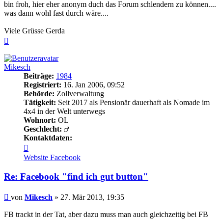
bin froh, hier eher anonym duch das Forum schlendern zu können....
was dann wohl fast durch wäre....
Viele Grüsse Gerda
Nach
oben
Mikesch
Beiträge:
1984
Registriert:
16. Jan 2006, 09:52
Behörde:
Zollverwaltung
Tätigkeit:
Seit 2017 als Pensionär dauerhaft als Nomade im
4x4 in der Welt unterwegs
Wohnort:
OL
Geschlecht:
Kontaktdaten:
Kontaktdaten
von
Website
Facebook
Mikesch
Re: Facebook "find ich gut button"
Beitrag
von
Mikesch
»
27. Mär 2013, 19:35
FB trackt in der Tat, aber dazu muss man auch gleichzeitig bei FB