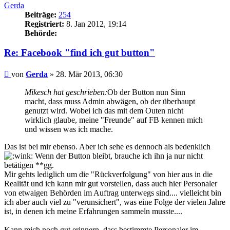
Gerda
Beiträge:
254
Registriert:
8. Jan 2012, 19:14
Behörde:
Re: Facebook "find ich gut button"
Beitrag
von
Gerda
»
28. Mär 2013, 06:30
Mikesch hat geschrieben:
Ob der Button nun Sinn
macht, dass muss Admin abwägen, ob der überhaupt
genutzt wird. Wobei ich das mit dem Outen nicht
wirklich glaube, meine "Freunde" auf FB kennen mich
und wissen was ich mache.
Das ist bei mir ebenso. Aber ich sehe es dennoch als bedenklich
Wenn der Button bleibt, brauche ich ihn ja nur nicht
betätigen **gg.
Mir gehts lediglich um die "Rückverfolgung" von hier aus in die
Realität und ich kann mir gut vorstellen, dass auch hier Personaler
von etwaigen Behörden im Auftrag unterwegs sind.... vielleicht bin
ich aber auch viel zu "verunsichert", was eine Folge der vielen Jahre
ist, in denen ich meine Erfahrungen sammeln musste....
Kann mich noch gut erinnern, dass bestimmte Personaler im