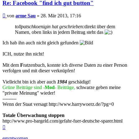
Re: Facebook "find ich gut button"
Beitrag
von
arme Sau
»
28. Mär 2013, 17:16
tollpatschkoenigin hat geschrieben:
direkt über dem
Namen, oben links in jedem Beitrag steht das
Ich hab ihn auch nicht gleich gefunden
ICH, nutze ihn nicht!
Mit dem
F
ratzenbuch, konnte ich diverse Daten zu einer Person
verfolgen und mit dieser verknüpfen!
Vielleicht bin ich aber auch
1984
geschädigt!
Grüne Beiträge sind -
Mod
- Beiträge,
schwarze geben meine
"private Meinung" wieder!
---------
Wenn der Staat versagt http://www.harrywoerz.de/?pg=0
Totale Überwachung stoppen
http://www.pro-bargeld.com/gefahr-fuer-deutsche-sparer.html
Nach
oben
egyptwoman