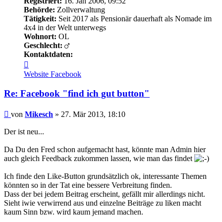
Registriert:
16. Jan 2006, 09:52
Behörde:
Zollverwaltung
Tätigkeit:
Seit 2017 als Pensionär dauerhaft als Nomade im
4x4 in der Welt unterwegs
Wohnort:
OL
Geschlecht:
Kontaktdaten:
Kontaktdaten
von
Website
Facebook
Mikesch
Re: Facebook "find ich gut button"
Beitrag
von
Mikesch
»
27. Mär 2013, 18:10
Der ist neu...
Da Du den Fred schon aufgemacht hast, könnte man Admin hier
auch gleich Feedback zukommen lassen, wie man das findet
Ich finde den Like-Button grundsätzlich ok, interessante Themen
könnten so in der Tat eine bessere Verbreitung finden.
Dass der bei jedem Beitrag erscheint, gefällt mir allerdings nicht.
Sieht iwie verwirrend aus und einzelne Beiträge zu liken macht
kaum Sinn bzw. wird kaum jemand machen.