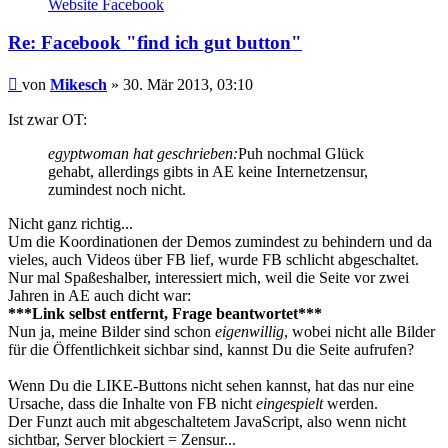
Website
Facebook
Mikesch
Re: Facebook "find ich gut button"
Beitrag
von
Mikesch
»
30. Mär 2013, 03:10
Ist zwar OT:
egyptwoman hat geschrieben:
Puh nochmal Glück
gehabt, allerdings gibts in AE keine Internetzensur,
zumindest noch nicht.
Nicht ganz richtig...
Um die Koordinationen der Demos zumindest zu behindern und da
vieles, auch Videos über FB lief, wurde FB schlicht abgeschaltet.
Nur mal Spaßeshalber, interessiert mich, weil die Seite vor zwei
Jahren in AE auch dicht war:
***Link selbst entfernt, Frage beantwortet***
Nun ja, meine Bilder sind schon
eigenwillig
, wobei nicht alle Bilder
für die Öffentlichkeit sichbar sind, kannst Du die Seite aufrufen?
Wenn Du die LIKE-Buttons nicht sehen kannst, hat das nur eine
Ursache, dass die Inhalte von FB nicht
eingespielt
werden.
Der Funzt auch mit abgeschaltetem JavaScript, also wenn nicht
sichtbar, Server blockiert = Zensur...