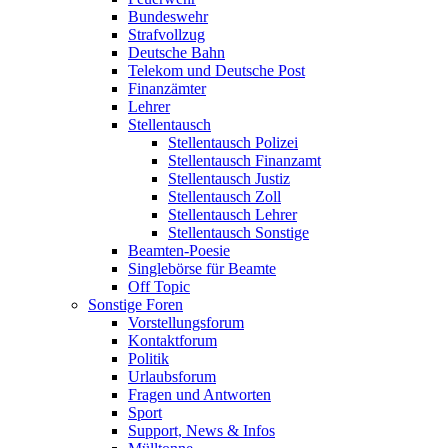
Bundeswehr
Strafvollzug
Deutsche Bahn
Telekom und Deutsche Post
Finanzämter
Lehrer
Stellentausch
Stellentausch Polizei
Stellentausch Finanzamt
Stellentausch Justiz
Stellentausch Zoll
Stellentausch Lehrer
Stellentausch Sonstige
Beamten-Poesie
Singlebörse für Beamte
Off Topic
Sonstige Foren
Vorstellungsforum
Kontaktforum
Politik
Urlaubsforum
Fragen und Antworten
Sport
Support, News & Infos