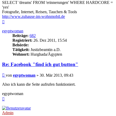
SELECT 'dreams' FROM 'erinnerungen' WHERE HARDCORE =
'yes'
Fotografie, Internet, Reisen, Tauchen & Tools
http://www.zuhause-im-wohnmobil.de
Nach
oben
egyptwoman
Beiträge:
682
Registriert:
26. Dez 2011, 15:54
Behörde:
Tätigkeit:
Justizbeamtin a.D.
Wohnort:
Hurghada/Ägypten
Re: Facebook "find ich gut button"
Beitrag
von
egyptwoman
»
30. Mär 2013, 09:43
Also ich kann die Seite aufrufen funktioniert.
egyptwoman
Nach
oben
Admin