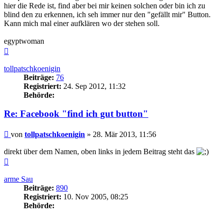
hier die Rede ist, find aber bei mir keinen solchen oder bin ich zu
blind den zu erkennen, ich seh immer nur den "gefällt mir" Button.
Kann mich mal einer aufklären wo der stehen soll.
egyptwoman
Nach
oben
tollpatschkoenigin
Beiträge:
76
Registriert:
24. Sep 2012, 11:32
Behörde:
Re: Facebook "find ich gut button"
Beitrag
von
tollpatschkoenigin
»
28. Mär 2013, 11:56
direkt über dem Namen, oben links in jedem Beitrag steht das
Nach
oben
arme Sau
Beiträge:
890
Registriert:
10. Nov 2005, 08:25
Behörde: