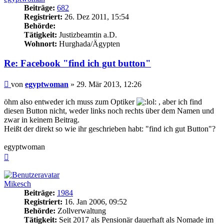
Beiträge:
682
Registriert:
26. Dez 2011, 15:54
Behörde:
Tätigkeit:
Justizbeamtin a.D.
Wohnort:
Hurghada/Ägypten
Re: Facebook "find ich gut button"
Beitrag
von
egyptwoman
»
29. Mär 2013, 12:26
öhm also entweder ich muss zum Optiker
, aber ich find
diesen Button nicht, weder links noch rechts über dem Namen und
zwar in keinem Beitrag.
Heißt der direkt so wie ihr geschrieben habt: "find ich gut Button"?
egyptwoman
Nach
oben
Mikesch
Beiträge:
1984
Registriert:
16. Jan 2006, 09:52
Behörde:
Zollverwaltung
Tätigkeit:
Seit 2017 als Pensionär dauerhaft als Nomade im