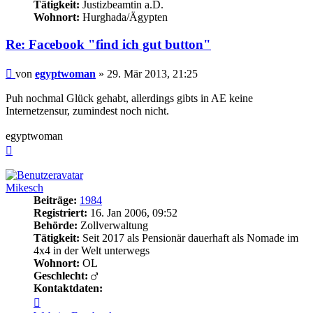
Tätigkeit:
Justizbeamtin a.D.
Wohnort:
Hurghada/Ägypten
Re: Facebook "find ich gut button"
Beitrag
von
egyptwoman
»
29. Mär 2013, 21:25
Puh nochmal Glück gehabt, allerdings gibts in AE keine
Internetzensur, zumindest noch nicht.
egyptwoman
Nach
oben
Mikesch
Beiträge:
1984
Registriert:
16. Jan 2006, 09:52
Behörde:
Zollverwaltung
Tätigkeit:
Seit 2017 als Pensionär dauerhaft als Nomade im
4x4 in der Welt unterwegs
Wohnort:
OL
Geschlecht:
Kontaktdaten:
Kontaktdaten
von