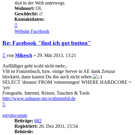
4x4 in der Welt unterwegs
Wohnort:
OL
Geschlecht:
Kontaktdaten:
Kontaktdaten
von
Website
Facebook
Mikesch
Re: Facebook "find ich gut button"
Beitrag
von
Mikesch
»
29. Mär 2013, 13:21
Auffälliger geht wohl nicht mehr...
Vllt ist Fratzenbuch, bzw. einige Server in AE dank Zenzur
blockiert, dann kannst Du ihn auch nicht sehen
SELECT 'dreams' FROM 'erinnerungen' WHERE HARDCORE =
'yes'
Fotografie, Internet, Reisen, Tauchen & Tools
http://www.zuhause-im-wohnmobil.de
Nach
oben
egyptwoman
Beiträge:
682
Registriert:
26. Dez 2011, 15:54
Behörde: