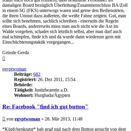
damaligen Board bezüglich Überleitung/Zusammenschluss BA/Zoll
in einem SG (FKS) unterwegs waren und gerne den Bediensteten,
die ihren Unmut dazu äußerten, die weiße Fahne zeigten. Gut, man
sollte sich benehmen, sachlich schreiben - einerseits die Regeln
eines Boards, andererseits muss man auch nicht wie die Axt im
Walde vorgehen, schadet sich letztlich selbst, aber man darf auch
mal schimpfen, finde ich und da wurde dann wiederum gern mit
Einschüchterungstaktik vorgegangen...
Grüssle Gerda
Nach
oben
egyptwoman
Beiträge:
682
Registriert:
26. Dez 2011, 15:54
Behörde:
Tätigkeit:
Justizbeamtin a.D.
Wohnort:
Hurghada/Ägypten
Re: Facebook "find ich gut button"
Beitrag
von
egyptwoman
»
28. Mär 2013, 11:48
*Köpfchenkratzt* hab grad mal nach dem Button gesucht von dem