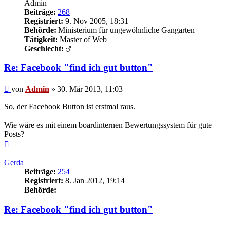
Admin
Beiträge:
268
Registriert:
9. Nov 2005, 18:31
Behörde:
Ministerium für ungewöhnliche Gangarten
Tätigkeit:
Master of Web
Geschlecht:
Re: Facebook "find ich gut button"
Beitrag
von
Admin
»
30. Mär 2013, 11:03
So, der Facebook Button ist erstmal raus.
Wie wäre es mit einem boardinternen Bewertungssystem für gute
Posts?
Nach
oben
Gerda
Beiträge:
254
Registriert:
8. Jan 2012, 19:14
Behörde:
Re: Facebook "find ich gut button"