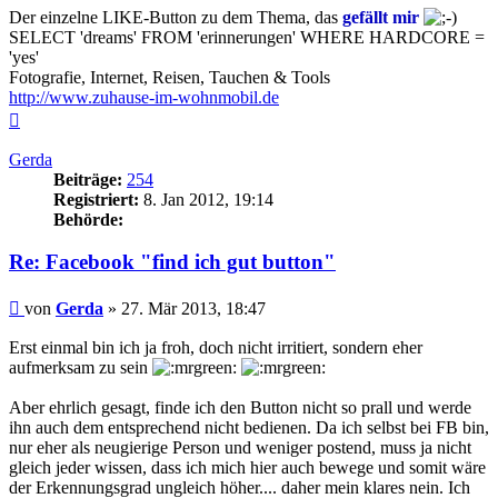
Der einzelne LIKE-Button zu dem Thema, das
gefällt mir
SELECT 'dreams' FROM 'erinnerungen' WHERE HARDCORE =
'yes'
Fotografie, Internet, Reisen, Tauchen & Tools
http://www.zuhause-im-wohnmobil.de
Nach
oben
Gerda
Beiträge:
254
Registriert:
8. Jan 2012, 19:14
Behörde:
Re: Facebook "find ich gut button"
Beitrag
von
Gerda
»
27. Mär 2013, 18:47
Erst einmal bin ich ja froh, doch nicht irritiert, sondern eher
aufmerksam zu sein
Aber ehrlich gesagt, finde ich den Button nicht so prall und werde
ihn auch dem entsprechend nicht bedienen. Da ich selbst bei FB bin,
nur eher als neugierige Person und weniger postend, muss ja nicht
gleich jeder wissen, dass ich mich hier auch bewege und somit wäre
der Erkennungsgrad ungleich höher.... daher mein klares nein. Ich