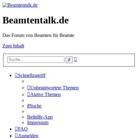
Beamtentalk.de
Das Forum von Beamten für Beamte
Zum Inhalt
Erweiterte
Suche
Suche
Schnellzugriff
Unbeantwortete Themen
Aktive Themen
Suche
Beihilfe-App
Impressum
FAQ
Anmelden