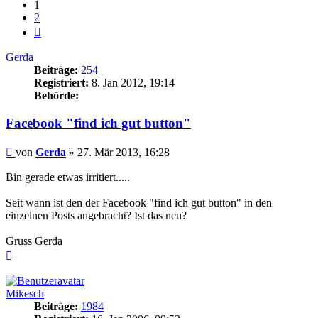
1
2
Nächste
Gerda
Beiträge:
254
Registriert:
8. Jan 2012, 19:14
Behörde:
Facebook "find ich gut button"
Beitrag
von
Gerda
»
27. Mär 2013, 16:28
Bin gerade etwas irritiert.....
Seit wann ist den der Facebook "find ich gut button" in den
einzelnen Posts angebracht? Ist das neu?
Gruss Gerda
Nach
oben
Mikesch
Beiträge:
1984