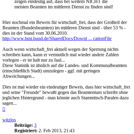
zeigen eindeutig auf, dass bei weitem NICHT die
meisten Beamten im mittleren Dienst zu finden sind!
Hier nochmal ein Beweis für wirtschaft_frei, dass der Großteil der
Beamten (Bundesbeamten) im mittleren Dienst sind - über 53 % -
dies ist der Stand vom 30.06.2010.
http://www.bmi.bund.de/SharedDocs/Downl ... cationFile
Auch wenn wirtschaft_frei aktuell wegen der Sperrung nichts
schreiben kann, kann er vermutlich mal wieder andere Zahlen
vorlegen - er ist halt nur zu faul...
Diese Statistik ist ähnlich auf die Landes- und Kommunalbeamten
(einschließlich Stadt) umzulegen - ggf. mit geringen
Abweichungen...
Dies ist mal wieder ein eindeutiger Beweis, dass hier wirtschaft_frei
und seine "Freunde" bewußt gegen das Beamtentum schreibt ohne
jeglichen Hintergrund - man könnte auch Stammtisch-Paralen dazu
sagen...
Nach
oben
witzlos
Beiträge:
3
Registriert:
2. Feb 2013, 21:43