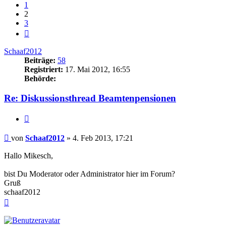
1
2
3
Nächste
Schaaf2012
Beiträge:
58
Registriert:
17. Mai 2012, 16:55
Behörde:
Re: Diskussionsthread Beamtenpensionen
Zitieren
Beitrag
von
Schaaf2012
»
4. Feb 2013, 17:21
Hallo Mikesch,
bist Du Moderator oder Administrator hier im Forum?
Gruß
schaaf2012
Nach
oben