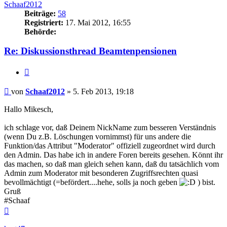
Schaaf2012
Beiträge:
58
Registriert:
17. Mai 2012, 16:55
Behörde:
Re: Diskussionsthread Beamtenpensionen
Zitieren
Beitrag
von
Schaaf2012
»
5. Feb 2013, 19:18
Hallo Mikesch,
ich schlage vor, daß Deinem NickName zum besseren Verständnis
(wenn Du z.B. Löschungen vornimmst) für uns andere die
Funktion/das Attribut "Moderator" offiziell zugeordnet wird durch
den Admin. Das habe ich in andere Foren bereits gesehen. Könnt ihr
das machen, so daß man gleich sehen kann, daß du tatsächlich vom
Admin zum Moderator mit besonderen Zugriffsrechten quasi
bevollmächtigt (=befördert....hehe, solls ja noch geben
) bist.
Gruß
#Schaaf
Nach
oben