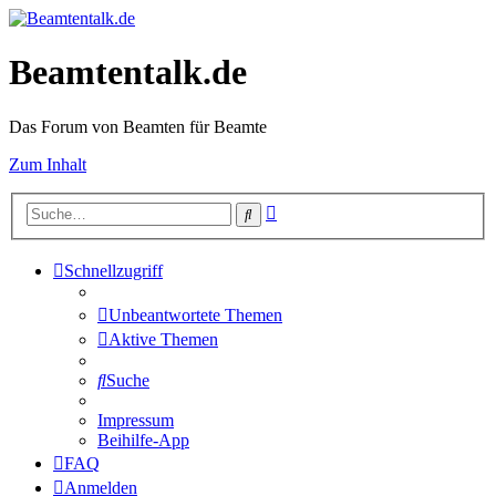
Beamtentalk.de
Das Forum von Beamten für Beamte
Zum Inhalt
Erweiterte
Suche
Suche
Schnellzugriff
Unbeantwortete Themen
Aktive Themen
Suche
Impressum
Beihilfe-App
FAQ
Anmelden