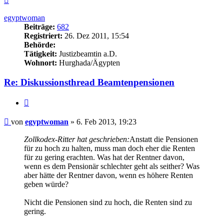
oben
egyptwoman
Beiträge:
682
Registriert:
26. Dez 2011, 15:54
Behörde:
Tätigkeit:
Justizbeamtin a.D.
Wohnort:
Hurghada/Ägypten
Re: Diskussionsthread Beamtenpensionen
Zitieren
Beitrag
von
egyptwoman
»
6. Feb 2013, 19:23
Zollkodex-Ritter hat geschrieben:
Anstatt die Pensionen
für zu hoch zu halten, muss man doch eher die Renten
für zu gering erachten. Was hat der Rentner davon,
wenn es dem Pensionär schlechter geht als seither? Was
aber hätte der Rentner davon, wenn es höhere Renten
geben würde?
Nicht die Pensionen sind zu hoch, die Renten sind zu
gering.