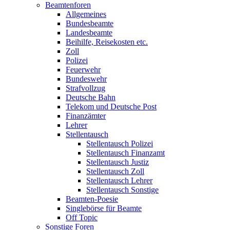
Beamtenforen
Allgemeines
Bundesbeamte
Landesbeamte
Beihilfe, Reisekosten etc.
Zoll
Polizei
Feuerwehr
Bundeswehr
Strafvollzug
Deutsche Bahn
Telekom und Deutsche Post
Finanzämter
Lehrer
Stellentausch
Stellentausch Polizei
Stellentausch Finanzamt
Stellentausch Justiz
Stellentausch Zoll
Stellentausch Lehrer
Stellentausch Sonstige
Beamten-Poesie
Singlebörse für Beamte
Off Topic
Sonstige Foren