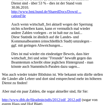
Dienst sind - über 53 % - dies ist der Stand vom
30.06.2010.
http://www.bmi.bund.de/SharedDocs/Downl ...
cationFile
Auch wenn wirtschaft_frei aktuell wegen der Sperrung
nichts schreiben kann, kann er vermutlich mal wieder
andere Zahlen vorlegen - er ist halt nur zu faul...
Diese Statistik ist ähnlich auf die Landes- und
Kommunalbeamten (einschließlich Stadt) umzulegen -
ggf. mit geringen Abweichungen...
Dies ist mal wieder ein eindeutiger Beweis, dass hier
wirtschaft_frei und seine "Freunde" bewußt gegen das
Beamtentum schreibt ohne jeglichen Hintergrund - man
könnte auch Stammtisch-Paralen dazu sagen...
Was auch wieder totaler Blödsinn ist. Wie bekannt sein dürfte stellen
die Länder alle Lehrer und dort sind entsprechend mehr im höheren
Dienst zu finden!
Aber mal ein paar Zahlen, die sogar aktueller sind, für Sie:
http://www.dbb.de/fileadmin/pdfs/2012/zdf_2012.pdf
(sogar von
eurem Haus und Hof Blatt)