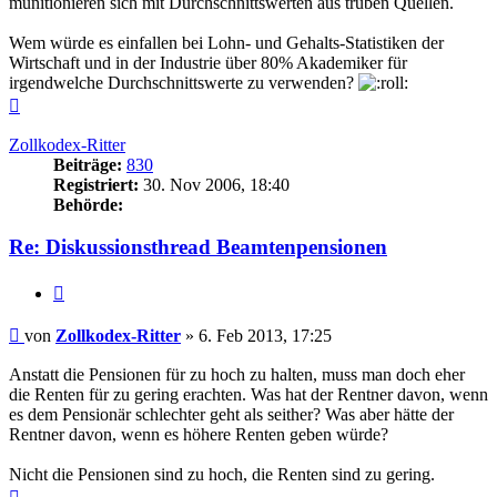
munitionieren sich mit Durchschnittswerten aus trüben Quellen.
Wem würde es einfallen bei Lohn- und Gehalts-Statistiken der
Wirtschaft und in der Industrie über 80% Akademiker für
irgendwelche Durchschnittswerte zu verwenden?
Nach
oben
Zollkodex-Ritter
Beiträge:
830
Registriert:
30. Nov 2006, 18:40
Behörde:
Re: Diskussionsthread Beamtenpensionen
Zitieren
Beitrag
von
Zollkodex-Ritter
»
6. Feb 2013, 17:25
Anstatt die Pensionen für zu hoch zu halten, muss man doch eher
die Renten für zu gering erachten. Was hat der Rentner davon, wenn
es dem Pensionär schlechter geht als seither? Was aber hätte der
Rentner davon, wenn es höhere Renten geben würde?
Nicht die Pensionen sind zu hoch, die Renten sind zu gering.
Nach