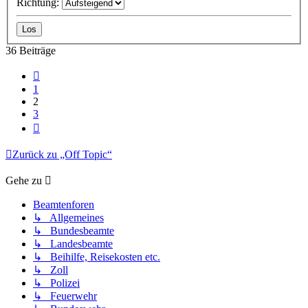
Richtung:
36 Beiträge
Vorherige
1
2
3
Nächste
Zurück zu „Off Topic“
Gehe zu
Beamtenforen
↳ Allgemeines
↳ Bundesbeamte
↳ Landesbeamte
↳ Beihilfe, Reisekosten etc.
↳ Zoll
↳ Polizei
↳ Feuerwehr