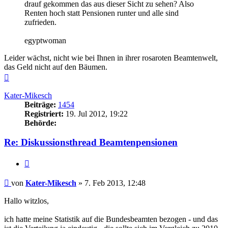
drauf gekommen das aus dieser Sicht zu sehen? Also
Renten hoch statt Pensionen runter und alle sind
zufrieden.
egyptwoman
Leider wächst, nicht wie bei Ihnen in ihrer rosaroten Beamtenwelt,
das Geld nicht auf den Bäumen.
Nach
oben
Kater-Mikesch
Beiträge:
1454
Registriert:
19. Jul 2012, 19:22
Behörde:
Re: Diskussionsthread Beamtenpensionen
Zitieren
Beitrag
von
Kater-Mikesch
»
7. Feb 2013, 12:48
Hallo witzlos,
ich hatte meine Statistik auf die Bundesbeamten bezogen - und das