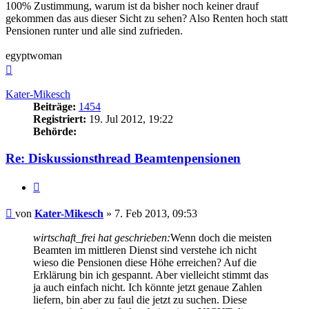
100% Zustimmung, warum ist da bisher noch keiner drauf
gekommen das aus dieser Sicht zu sehen? Also Renten hoch statt
Pensionen runter und alle sind zufrieden.
egyptwoman
Nach
oben
Kater-Mikesch
Beiträge:
1454
Registriert:
19. Jul 2012, 19:22
Behörde:
Re: Diskussionsthread Beamtenpensionen
Zitieren
Beitrag
von
Kater-Mikesch
»
7. Feb 2013, 09:53
wirtschaft_frei hat geschrieben:
Wenn doch die meisten
Beamten im mittleren Dienst sind verstehe ich nicht
wieso die Pensionen diese Höhe erreichen? Auf die
Erklärung bin ich gespannt. Aber vielleicht stimmt das
ja auch einfach nicht. Ich könnte jetzt genaue Zahlen
liefern, bin aber zu faul die jetzt zu suchen. Diese