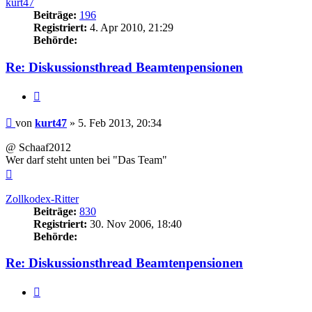
kurt47
Beiträge:
196
Registriert:
4. Apr 2010, 21:29
Behörde:
Re: Diskussionsthread Beamtenpensionen
Zitieren
Beitrag
von
kurt47
»
5. Feb 2013, 20:34
@ Schaaf2012
Wer darf steht unten bei "Das Team"
Nach
oben
Zollkodex-Ritter
Beiträge:
830
Registriert:
30. Nov 2006, 18:40
Behörde:
Re: Diskussionsthread Beamtenpensionen
Zitieren