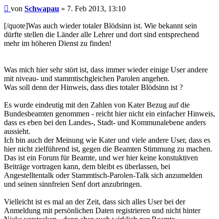
Beitrag
von
Schwapau
»
7. Feb 2013, 13:10
[/quote]Was auch wieder totaler Blödsinn ist. Wie bekannt sein
dürfte stellen die Länder alle Lehrer und dort sind entsprechend
mehr im höheren Dienst zu finden!
Was mich hier sehr stört ist, dass immer wieder einige User andere
mit niveau- und stammtischgleichen Parolen angehen.
Was soll denn der Hinweis, dass dies totaler Blödsinn ist ?
Es wurde eindeutig mit den Zahlen von Kater Bezug auf die
Bundesbeamten genommen - reicht hier nicht ein einfacher Hinweis,
dass es eben bei den Landes-, Stadt- und Kommunalebene anders
aussieht.
Ich bin auch der Meinung wie Kater und viele andere User, dass es
hier nicht zielführend ist, gegen die Beamten Stimmung zu machen.
Das ist ein Forum für Beamte, und wer hier keine konstuktiven
Beiträge vortragen kann, dem bleibt es überlassen, bei
Angestelltentalk oder Stammtisch-Parolen-Talk sich anzumelden
und seinen sinnfreien Senf dort anzubringen.
Vielleicht ist es mal an der Zeit, dass sich alles User bei der
Anmeldung mit persönlichen Daten registrieren und nicht hinter