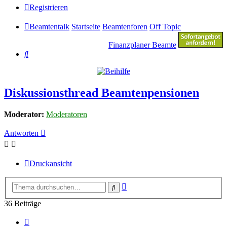
Registrieren
Beamtentalk
Startseite
Beamtenforen
Off Topic
Finanzplaner Beamte
Suche
Diskussionsthread Beamtenpensionen
Moderator:
Moderatoren
Antworten
Druckansicht
Erweiterte
Suche
Suche
36 Beiträge
Vorherige