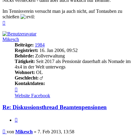
Nicks verstecken - dann aber auch wirklich nur Beamte.
Im Tennisverein versucht man ja auch nicht, auf Tontauben zu
schießen
Nach
oben
Mikesch
Beiträge:
1984
Registriert:
16. Jan 2006, 09:52
Behörde:
Zollverwaltung
Tätigkeit:
Seit 2017 als Pensionär dauerhaft als Nomade im
4x4 in der Welt unterwegs
Wohnort:
OL
Geschlecht:
Kontaktdaten:
Kontaktdaten
von
Website
Facebook
Mikesch
Re: Diskussionsthread Beamtenpensionen
Zitieren
Beitrag
von
Mikesch
»
7. Feb 2013, 13:58