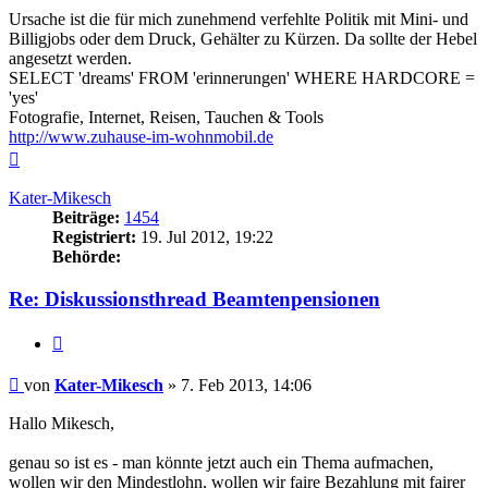
Ursache ist die für mich zunehmend verfehlte Politik mit Mini- und
Billigjobs oder dem Druck, Gehälter zu Kürzen. Da sollte der Hebel
angesetzt werden.
SELECT 'dreams' FROM 'erinnerungen' WHERE HARDCORE =
'yes'
Fotografie, Internet, Reisen, Tauchen & Tools
http://www.zuhause-im-wohnmobil.de
Nach
oben
Kater-Mikesch
Beiträge:
1454
Registriert:
19. Jul 2012, 19:22
Behörde:
Re: Diskussionsthread Beamtenpensionen
Zitieren
Beitrag
von
Kater-Mikesch
»
7. Feb 2013, 14:06
Hallo Mikesch,
genau so ist es - man könnte jetzt auch ein Thema aufmachen,
wollen wir den Mindestlohn, wollen wir faire Bezahlung mit fairer