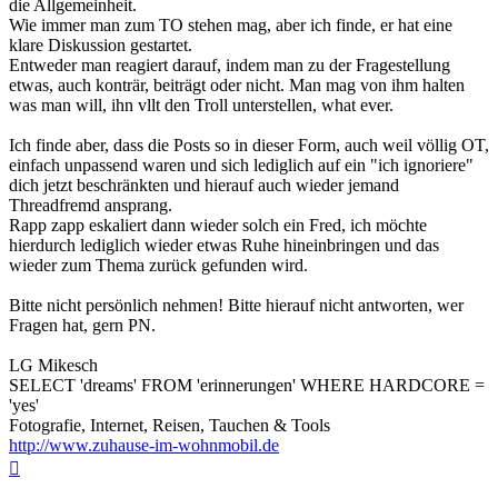
die Allgemeinheit.
Wie immer man zum TO stehen mag, aber ich finde, er hat eine
klare Diskussion gestartet.
Entweder man reagiert darauf, indem man zu der Fragestellung
etwas, auch konträr, beiträgt oder nicht. Man mag von ihm halten
was man will, ihn vllt den Troll unterstellen, what ever.
Ich finde aber, dass die Posts so in dieser Form, auch weil völlig OT,
einfach unpassend waren und sich lediglich auf ein "ich ignoriere"
dich jetzt beschränkten und hierauf auch wieder jemand
Threadfremd ansprang.
Rapp zapp eskaliert dann wieder solch ein Fred, ich möchte
hierdurch lediglich wieder etwas Ruhe hineinbringen und das
wieder zum Thema zurück gefunden wird.
Bitte nicht persönlich nehmen! Bitte hierauf nicht antworten, wer
Fragen hat, gern PN.
LG Mikesch
SELECT 'dreams' FROM 'erinnerungen' WHERE HARDCORE =
'yes'
Fotografie, Internet, Reisen, Tauchen & Tools
http://www.zuhause-im-wohnmobil.de
Nach
oben