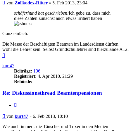
Beitrag
von
Zollkodex-Ritter
»
5. Feb 2013, 23:04
schäferhund hat geschrieben:
Ich gebe zu, dass mich
diese Zahlen zunächst auch etwas irritiert haben
Ganz einfach:
Die Masse der Beschäftigten Beamten im Landesdienst dürften
wohl die Lehrer sein. Selbst Grundschullehrer sind hierzulande A12.
Nach
oben
kurt47
Beiträge:
196
Registriert:
4. Apr 2010, 21:29
Behörde:
Re: Diskussionsthread Beamtenpensionen
Zitieren
Beitrag
von
kurt47
»
6. Feb 2013, 10:10
Wie auch immer - die Täuscher und Trixer in den Medien