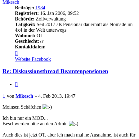
Mikesch
Beiträge:
1984
Registriert:
16. Jan 2006, 09:52
Behörde:
Zollverwaltung
Tätigkeit:
Seit 2017 als Pensionär dauerhaft als Nomade im
4x4 in der Welt unterwegs
Wohnort:
OL
Geschlecht:
Kontaktdaten:
Kontaktdaten
von
Website
Facebook
Mikesch
Re: Diskussionsthread Beamtenpensionen
Zitieren
Beitrag
von
Mikesch
»
4. Feb 2013, 19:47
Moinsen Schäfchen
Ich bin nur ein MOD...
Beschwerden bitte an den Admin
Auch dies ist jetzt OT, aber ich mach mal ne Ausnahme, ist auch für