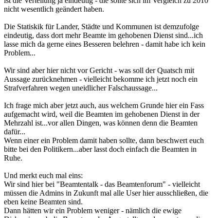
ist die Verteilung ja eindeutig - die sollte sich im Vergleich zu 2010
nicht wesentlich geändert haben.
Die Statiskik für Lander, Städte und Kommunen ist demzufolge
eindeutig, dass dort mehr Beamte im gehobenen Dienst sind...ich
lasse mich da gerne eines Besseren belehren - damit habe ich kein
Problem...
Wir sind aber hier nicht vor Gericht - was soll der Quatsch mit
Aussage zurücknehmen - vielleicht bekomme ich jetzt noch ein
Strafverfahren wegen uneidlicher Falschaussage...
Ich frage mich aber jetzt auch, aus welchem Grunde hier ein Fass
aufgemacht wird, weil die Beamten im gehobenen Dienst in der
Mehrzahl ist...vor allen Dingen, was können denn die Beamten
dafür...
Wenn einer ein Problem damit haben sollte, dann beschwert euch
bitte bei den Politikern...aber lasst doch einfach die Beamten in
Ruhe.
Und merkt euch mal eins:
Wir sind hier bei "Beamtentalk - das Beamtenforum" - vielleicht
müssen die Admins in Zukunft mal alle User hier ausschließen, die
eben keine Beamten sind.
Dann hätten wir ein Problem weniger - nämlich die ewige