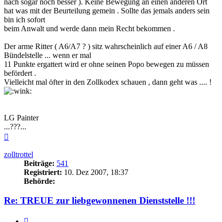
nach sogar noch besser ). Keine Bewegung an einen anderen Ort
hat was mit der Beurteilung gemein . Sollte das jemals anders sein
bin ich sofort
beim Anwalt und werde dann mein Recht bekommen .
Der arme Ritter ( A6/A7 ? ) sitz wahrscheinlich auf einer A6 / A8
Bündelstelle ... wenn er mal
11 Punkte ergattert wird er ohne seinen Popo bewegen zu müssen
befördert .
Vielleicht mal öfter in den Zollkodex schauen , dann geht was .... !
LG Painter
...???...
Nach
oben
zolltrottel
Beiträge:
541
Registriert:
10. Dez 2007, 18:37
Behörde:
Re: TREUE zur liebgewonnenen Dienststelle !!!
Zitieren