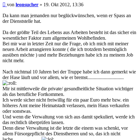
Beitrag
von
leonsucher
»
19. Okt 2012, 13:36
Da kann man jemanden nur beglückwünschen, wenn er Spass an
der Dienststelle hat.
Da der größte Teil des Lebens aus Arbeiten besteht ist das sicher ein
wesentlicher Faktor zum allgemeinen Wohlbefinden.
Bei mir war in letzter Zeit nur die Frage, ob ich mich mit meiner
neuen Arbeit arrangieren konnte ( die ich trotzdem bestmöglich
ausüben möchte ) und mehr Beziehungen habe ich zu meinem Job
nicht mehr.
Nach nichtmal 10 Jahren bei der Truppe habe ich dann gemerkt wie
der Hase läuft und vor allem, wie er bremst.............................
Mir ist mittlerweile die private/ gesundheitliche Situation wichtiger
als das berufliche Fortkommen.
Ich werde sicher nicht freiwillig für ein paar Euro mehr bzw. ein
höheres Amt meine Heimatstadt verlassen, mein Haus verkaufen
oder sonstwas.
Und wenn die Verwaltung von sich aus damit spekuliert, werde ich
das rechtlich überprüfen lassen.
Denn diese Verwaltung ist die letzte die einem was schenkt, vor
allem Fürsorgepflicht des Dienstherren und so, das ich nicht
lache......................