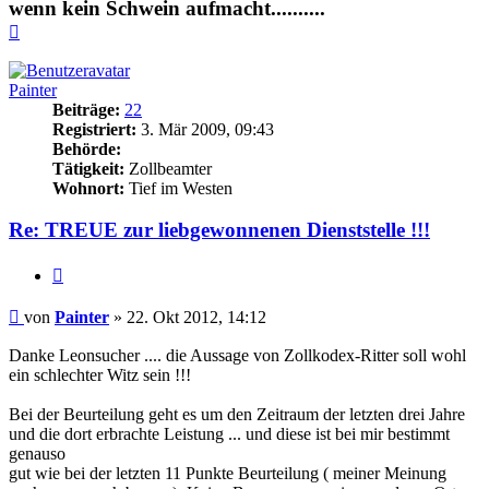
wenn kein Schwein aufmacht..........
Nach
oben
Painter
Beiträge:
22
Registriert:
3. Mär 2009, 09:43
Behörde:
Tätigkeit:
Zollbeamter
Wohnort:
Tief im Westen
Re: TREUE zur liebgewonnenen Dienststelle !!!
Zitieren
Beitrag
von
Painter
»
22. Okt 2012, 14:12
Danke Leonsucher .... die Aussage von Zollkodex-Ritter soll wohl
ein schlechter Witz sein !!!
Bei der Beurteilung geht es um den Zeitraum der letzten drei Jahre
und die dort erbrachte Leistung ... und diese ist bei mir bestimmt
genauso
gut wie bei der letzten 11 Punkte Beurteilung ( meiner Meinung