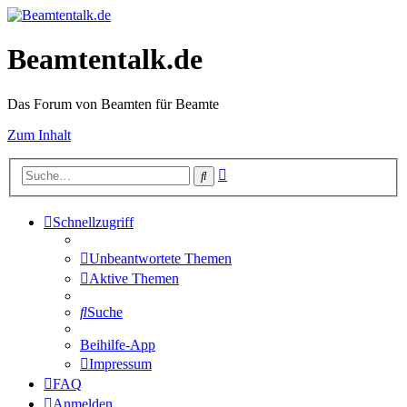
Beamtentalk.de
Das Forum von Beamten für Beamte
Zum Inhalt
Erweiterte
Suche
Suche
Schnellzugriff
Unbeantwortete Themen
Aktive Themen
Suche
Beihilfe-App
Impressum
FAQ
Anmelden