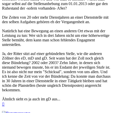
sogar selbst auf die Stellenanhebung zum 01.01.2013 oder gar den
Ruhestand der -sofern vorhanden- A9er?
Die Zeiten von 20 oder mehr Dienstjahren an einer Dienststelle mit
den selben Aufgaben gehören eh der Vergangenheit an.
Natürlich hat eine Bewegung an einen anderen Ort etwas mit der
Leistung zu tun: Wer sich in drei Jahren nicht um eine höherwertige
Stelle bemüht, dem kann man schon fehlendes Engagment
unterstellen.
Ja, der Ritter sitzt auf einer gebündelten Stelle, wie die anderen
Zöllner des eD, mD und gD. Seit wann hat der Zoll noch gleich
diese Bündelung? 2002 oder 2003? Zehn Jahre, in denen sich
niemand bewegen musste, bis er im Endamt der jeweiligen Stufe ist.
Es ist also nicht nur mein "Schicksal", sondern von uns allen. Und
ich kenne die Zeit von vor der Bündelung: Da konnte man durchaus
in 30 Jahren in einer Dienststelle in einer Tätigkeit bleiben und hat
schön die Planstellen (heute ungleich Dienstposten) angereicht
bekommen.
Ähnlich sieht es ja auch im gD aus...
Nach
oben