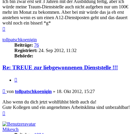
Ich bin zwar erst seit 3 Jahren mit der Ausbildung fertig, aber ich
würde meine Traum-Dienststelle auch nicht aufgeben nur um 100€
mehr im Monat zu bekommen. Aber bei mir würde das ja eh erst
anstehen wenn es um einen A12-Dienstposten geht und das dauert
wohl noch ein bisserl *g*
Nach
oben
tollpatschkoenigin
Beiträge:
76
Registriert:
24. Sep 2012, 11:32
Behörde:
Re: TREUE zur liebgewonnenen Dienststelle !!!
Zitieren
Beitrag
von
tollpatschkoenigin
»
18. Okt 2012, 15:27
Also wenn du dich jetzt wohlfühlst bleib auch da!
Gute Kollegen und ein angenehmes Arbeitsklima sind unbezahlbar!
Nach
oben
Mikesch