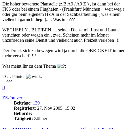
Die höher bewertete Planstelle (z.B A9 / A9 Z ) , ist dann bei der
FKS oder bei einem Flughafen - (Frankfurt/ München .. weit weg )
oder gar beim eigenem HZA in der Sachbearbeitung ( was einem
vielleicht garnicht liegt )..... Was tun ???
WECHSELN , BLEIBEN .... seinen Dienst mit Lust und Laune
verrichten oder wegen ein , zwei Scheinen mehr im Monat
unzufrieden seine Dienst und vielleicht auch Freizeit verleben !!!
Der Druck sich zu bewegen wird ja durch die OBRIGKEIT immer
mehr verschärft !!!
Was meint Ihr zu dem Thema
LG , Painter
...???...
Nach
oben
ZS-forever
Beiträge:
139
Registriert:
27. Nov 2005, 15:02
Behörde:
Tätigkeit:
Zöllner