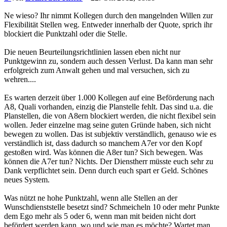
Ne wieso? Ihr nimmt Kollegen durch den mangelnden Willen zur
Flexibilität Stellen weg. Entweder innerhalb der Quote, sprich ihr
blockiert die Punktzahl oder die Stelle.
Die neuen Beurteilungsrichtlinien lassen eben nicht nur
Punktgewinn zu, sondern auch dessen Verlust. Da kann man sehr
erfolgreich zum Anwalt gehen und mal versuchen, sich zu
wehren....
Es warten derzeit über 1.000 Kollegen auf eine Beförderung nach
A8, Quali vorhanden, einzig die Planstelle fehlt. Das sind u.a. die
Planstellen, die von A8ern blockiert werden, die nicht flexibel sein
wollen. Jeder einzelne mag seine guten Gründe haben, sich nicht
bewegen zu wollen. Das ist subjektiv verständlich, genauso wie es
verständlich ist, dass dadurch so manchem A7er vor den Kopf
gestoßen wird. Was können die A8er tun? Sich bewegen. Was
können die A7er tun? Nichts. Der Dienstherr müsste euch sehr zu
Dank verpflichtet sein. Denn durch euch spart er Geld. Schönes
neues System.
Was nützt ne hohe Punktzahl, wenn alle Stellen an der
Wunschdienststelle besetzt sind? Schmeicheln 10 oder mehr Punkte
dem Ego mehr als 5 oder 6, wenn man mit beiden nicht dort
befördert werden kann, wo und wie man es möchte? Wartet man