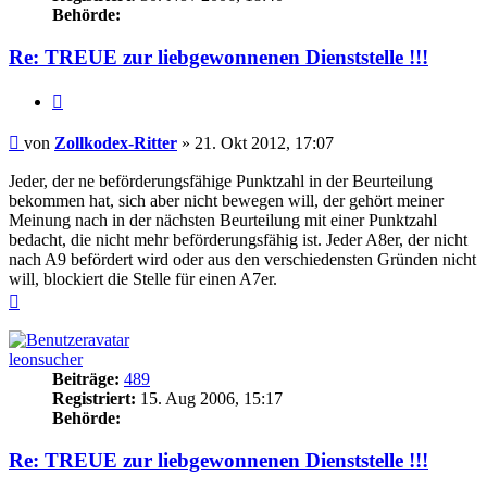
Behörde:
Re: TREUE zur liebgewonnenen Dienststelle !!!
Zitieren
Beitrag
von
Zollkodex-Ritter
»
21. Okt 2012, 17:07
Jeder, der ne beförderungsfähige Punktzahl in der Beurteilung
bekommen hat, sich aber nicht bewegen will, der gehört meiner
Meinung nach in der nächsten Beurteilung mit einer Punktzahl
bedacht, die nicht mehr beförderungsfähig ist. Jeder A8er, der nicht
nach A9 befördert wird oder aus den verschiedensten Gründen nicht
will, blockiert die Stelle für einen A7er.
Nach
oben
leonsucher
Beiträge:
489
Registriert:
15. Aug 2006, 15:17
Behörde:
Re: TREUE zur liebgewonnenen Dienststelle !!!