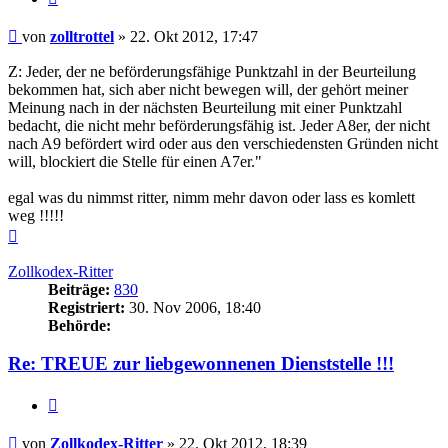
Beitrag
von
zolltrottel
»
22. Okt 2012, 17:47
Z: Jeder, der ne beförderungsfähige Punktzahl in der Beurteilung
bekommen hat, sich aber nicht bewegen will, der gehört meiner
Meinung nach in der nächsten Beurteilung mit einer Punktzahl
bedacht, die nicht mehr beförderungsfähig ist. Jeder A8er, der nicht
nach A9 befördert wird oder aus den verschiedensten Gründen nicht
will, blockiert die Stelle für einen A7er."
egal was du nimmst ritter, nimm mehr davon oder lass es komlett
weg !!!!!
Nach
oben
Zollkodex-Ritter
Beiträge:
830
Registriert:
30. Nov 2006, 18:40
Behörde:
Re: TREUE zur liebgewonnenen Dienststelle !!!
Zitieren
Beitrag
von
Zollkodex-Ritter
»
22. Okt 2012, 18:39