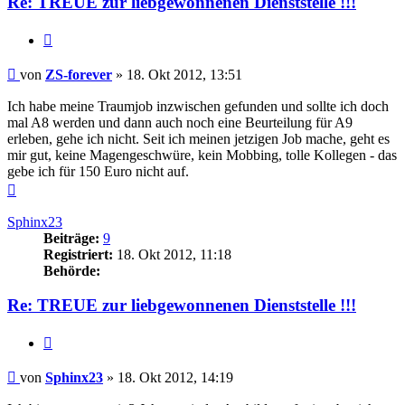
Re: TREUE zur liebgewonnenen Dienststelle !!!
Zitieren
Beitrag
von
ZS-forever
»
18. Okt 2012, 13:51
Ich habe meine Traumjob inzwischen gefunden und sollte ich doch
mal A8 werden und dann auch noch eine Beurteilung für A9
erleben, gehe ich nicht. Seit ich meinen jetzigen Job mache, geht es
mir gut, keine Magengeschwüre, kein Mobbing, tolle Kollegen - das
gebe ich für 150 Euro nicht auf.
Nach
oben
Sphinx23
Beiträge:
9
Registriert:
18. Okt 2012, 11:18
Behörde:
Re: TREUE zur liebgewonnenen Dienststelle !!!
Zitieren
Beitrag
von
Sphinx23
»
18. Okt 2012, 14:19