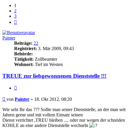
1
2
3
Nächste
Painter
Beiträge:
22
Registriert:
3. Mär 2009, 09:43
Behörde:
Tätigkeit:
Zollbeamter
Wohnort:
Tief im Westen
TREUE zur liebgewonnenen Dienststelle !!!
Zitieren
Beitrag
von
Painter
»
18. Okt 2012, 08:20
Wie seht Ihr das ??? Sollte man seiner Dienststelle, an der man seit
Jahren gerne und mit vollem Einsatz seinen
Dienst verrichtet ,TREU bleiben .... oder nur wegen der schnöden
KOHLE an eine andere Dienststelle wechseln