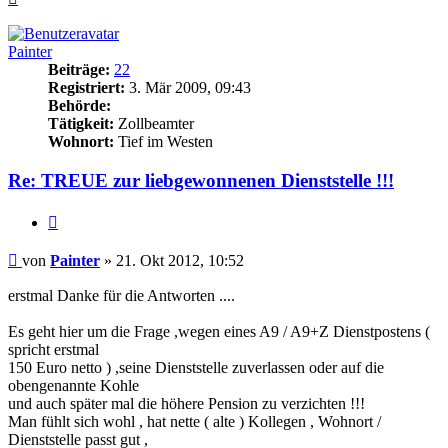
oben
Painter
Beiträge:
22
Registriert:
3. Mär 2009, 09:43
Behörde:
Tätigkeit:
Zollbeamter
Wohnort:
Tief im Westen
Re: TREUE zur liebgewonnenen Dienststelle !!!
Zitieren
Beitrag
von
Painter
»
21. Okt 2012, 10:52
erstmal Danke für die Antworten ....
Es geht hier um die Frage ,wegen eines A9 / A9+Z Dienstpostens (
spricht erstmal
150 Euro netto ) ,seine Dienststelle zuverlassen oder auf die
obengenannte Kohle
und auch später mal die höhere Pension zu verzichten !!!
Man fühlt sich wohl , hat nette ( alte ) Kollegen , Wohnort /
Dienststelle passt gut ,