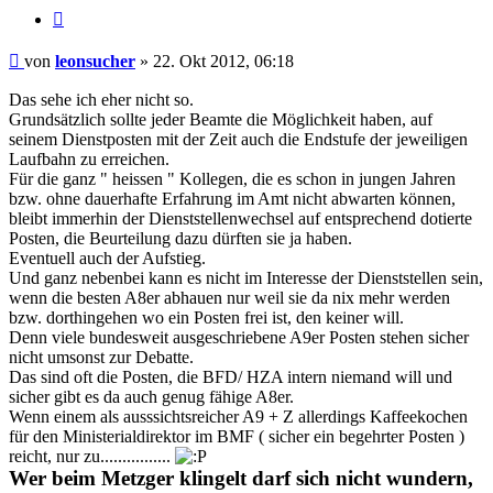
Zitieren
Beitrag
von
leonsucher
»
22. Okt 2012, 06:18
Das sehe ich eher nicht so.
Grundsätzlich sollte jeder Beamte die Möglichkeit haben, auf
seinem Dienstposten mit der Zeit auch die Endstufe der jeweiligen
Laufbahn zu erreichen.
Für die ganz " heissen " Kollegen, die es schon in jungen Jahren
bzw. ohne dauerhafte Erfahrung im Amt nicht abwarten können,
bleibt immerhin der Dienststellenwechsel auf entsprechend dotierte
Posten, die Beurteilung dazu dürften sie ja haben.
Eventuell auch der Aufstieg.
Und ganz nebenbei kann es nicht im Interesse der Dienststellen sein,
wenn die besten A8er abhauen nur weil sie da nix mehr werden
bzw. dorthingehen wo ein Posten frei ist, den keiner will.
Denn viele bundesweit ausgeschriebene A9er Posten stehen sicher
nicht umsonst zur Debatte.
Das sind oft die Posten, die BFD/ HZA intern niemand will und
sicher gibt es da auch genug fähige A8er.
Wenn einem als ausssichtsreicher A9 + Z allerdings Kaffeekochen
für den Ministerialdirektor im BMF ( sicher ein begehrter Posten )
reicht, nur zu................
Wer beim Metzger klingelt darf sich nicht wundern,