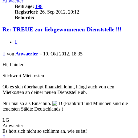
Anwaerter
Beiträge:
198
Registriert:
26. Sep 2012, 20:12
Behörde:
Re: TREUE zur liebgewonnenen Dienststelle !!!
Zitieren
Beitrag
von
Anwaerter
»
19. Okt 2012, 18:35
Hi, Painter
Stichwort Mietkosten.
Ob es sich überhaupt finanziell lohnt, hängt auch von den
Mietkosten an deiner neuen Dienststelle ab.
Nur mal so als Einschub.
(Frankfurt und München sind die
teuersten Städte Deutschlands.)
LG
Anwaerter
Es hört sich nicht so schlimm an, wie es ist!
Nach