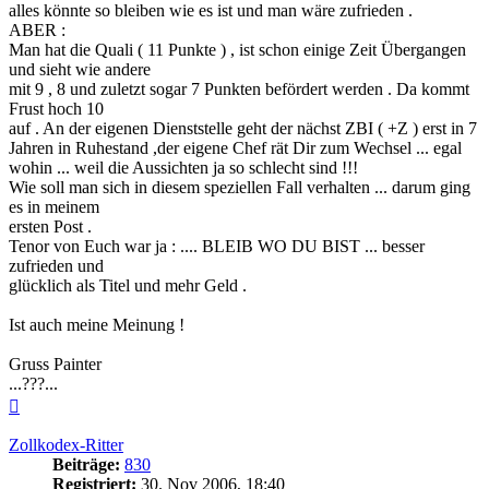
alles könnte so bleiben wie es ist und man wäre zufrieden .
ABER :
Man hat die Quali ( 11 Punkte ) , ist schon einige Zeit Übergangen
und sieht wie andere
mit 9 , 8 und zuletzt sogar 7 Punkten befördert werden . Da kommt
Frust hoch 10
auf . An der eigenen Dienststelle geht der nächst ZBI ( +Z ) erst in 7
Jahren in Ruhestand ,der eigene Chef rät Dir zum Wechsel ... egal
wohin ... weil die Aussichten ja so schlecht sind !!!
Wie soll man sich in diesem speziellen Fall verhalten ... darum ging
es in meinem
ersten Post .
Tenor von Euch war ja : .... BLEIB WO DU BIST ... besser
zufrieden und
glücklich als Titel und mehr Geld .
Ist auch meine Meinung !
Gruss Painter
...???...
Nach
oben
Zollkodex-Ritter
Beiträge:
830
Registriert:
30. Nov 2006, 18:40