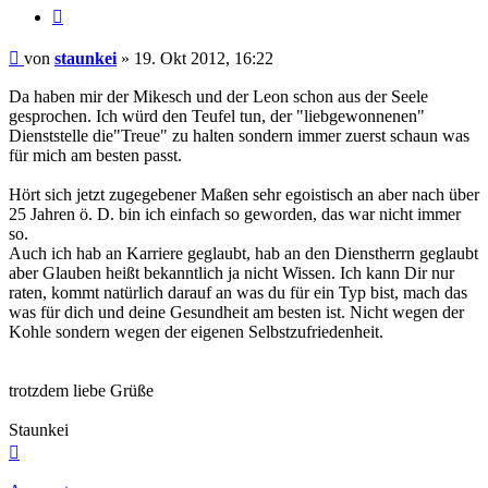
Zitieren
Beitrag
von
staunkei
»
19. Okt 2012, 16:22
Da haben mir der Mikesch und der Leon schon aus der Seele
gesprochen. Ich würd den Teufel tun, der "liebgewonnenen"
Dienststelle die"Treue" zu halten sondern immer zuerst schaun was
für mich am besten passt.
Hört sich jetzt zugegebener Maßen sehr egoistisch an aber nach über
25 Jahren ö. D. bin ich einfach so geworden, das war nicht immer
so.
Auch ich hab an Karriere geglaubt, hab an den Dienstherrn geglaubt
aber Glauben heißt bekanntlich ja nicht Wissen. Ich kann Dir nur
raten, kommt natürlich darauf an was du für ein Typ bist, mach das
was für dich und deine Gesundheit am besten ist. Nicht wegen der
Kohle sondern wegen der eigenen Selbstzufriedenheit.
trotzdem liebe Grüße
Staunkei
Nach
oben