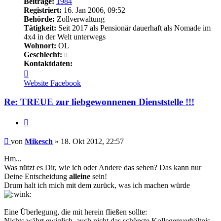
Beiträge:
1984
Registriert:
16. Jan 2006, 09:52
Behörde:
Zollverwaltung
Tätigkeit:
Seit 2017 als Pensionär dauerhaft als Nomade im
4x4 in der Welt unterwegs
Wohnort:
OL
Geschlecht:
Kontaktdaten:
Kontaktdaten
von
Website
Facebook
Mikesch
Re: TREUE zur liebgewonnenen Dienststelle !!!
Zitieren
Beitrag
von
Mikesch
»
18. Okt 2012, 22:57
Hm...
Was nützt es Dir, wie ich oder Andere das sehen? Das kann nur
Deine Entscheidung
alleine
sein!
Drum halt ich mich mit dem zurück, was ich machen würde
Eine Überlegung, die mit herein fließen sollte:
Nichts währt ewiglich, auch nicht das schönste Kollegenverhältnis.