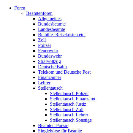
Foren
Beamtenforen
Allgemeines
Bundesbeamte
Landesbeamte
Beihilfe, Reisekosten etc.
Zoll
Polizei
Feuerwehr
Bundeswehr
Strafvollzug
Deutsche Bahn
Telekom und Deutsche Post
Finanzämter
Lehrer
Stellentausch
Stellentausch Polizei
Stellentausch Finanzamt
Stellentausch Justiz
Stellentausch Zoll
Stellentausch Lehrer
Stellentausch Sonstige
Beamten-Poesie
Singlebörse für Beamte