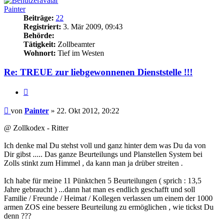
Painter
Beiträge:
22
Registriert:
3. Mär 2009, 09:43
Behörde:
Tätigkeit:
Zollbeamter
Wohnort:
Tief im Westen
Re: TREUE zur liebgewonnenen Dienststelle !!!
Zitieren
Beitrag
von
Painter
»
22. Okt 2012, 20:22
@ Zollkodex - Ritter
Ich denke mal Du stehst voll und ganz hinter dem was Du da von
Dir gibst ..... Das ganze Beurteilungs und Planstellen System bei
Zolls stinkt zum Himmel , da kann man ja drüber streiten .
Ich habe für meine 11 Pünktchen 5 Beurteilungen ( sprich : 13,5
Jahre gebraucht ) ...dann hat man es endlich geschafft und soll
Familie / Freunde / Heimat / Kollegen verlassen um einem der 1000
armen ZOS eine bessere Beurteilung zu ermöglichen , wie tickst Du
denn ???