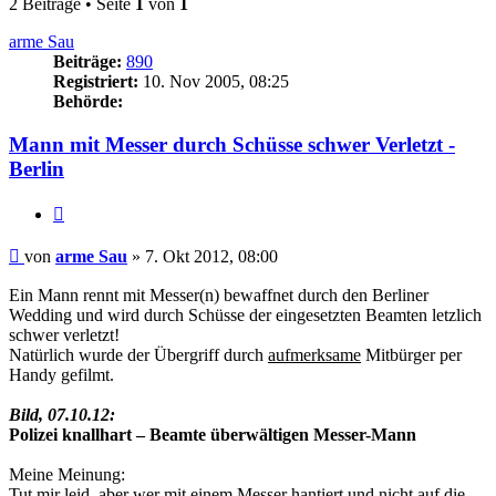
2 Beiträge • Seite
1
von
1
arme Sau
Beiträge:
890
Registriert:
10. Nov 2005, 08:25
Behörde:
Mann mit Messer durch Schüsse schwer Verletzt -
Berlin
Zitieren
Beitrag
von
arme Sau
»
7. Okt 2012, 08:00
Ein Mann rennt mit Messer(n) bewaffnet durch den Berliner
Wedding und wird durch Schüsse der eingesetzten Beamten letzlich
schwer verletzt!
Natürlich wurde der Übergriff durch
aufmerksame
Mitbürger per
Handy gefilmt.
Bild, 07.10.12:
Polizei knallhart – Beamte überwältigen Messer-Mann
Meine Meinung:
Tut mir leid, aber wer mit einem Messer hantiert und nicht auf die