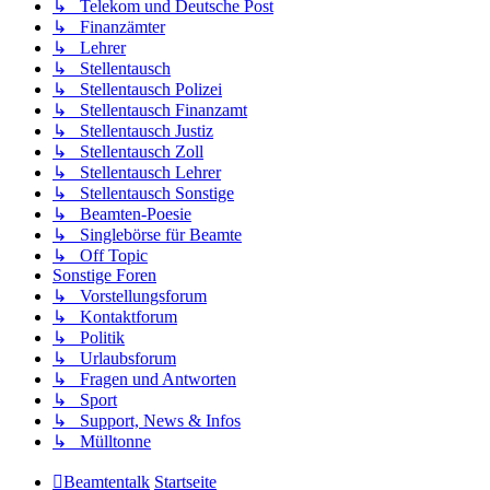
↳ Telekom und Deutsche Post
↳ Finanzämter
↳ Lehrer
↳ Stellentausch
↳ Stellentausch Polizei
↳ Stellentausch Finanzamt
↳ Stellentausch Justiz
↳ Stellentausch Zoll
↳ Stellentausch Lehrer
↳ Stellentausch Sonstige
↳ Beamten-Poesie
↳ Singlebörse für Beamte
↳ Off Topic
Sonstige Foren
↳ Vorstellungsforum
↳ Kontaktforum
↳ Politik
↳ Urlaubsforum
↳ Fragen und Antworten
↳ Sport
↳ Support, News & Infos
↳ Mülltonne
Beamtentalk
Startseite