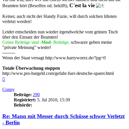
C'est la vie
Beamten hört (Besoffen od. bekifft),
Keiner, auch nicht der Handy Fuzie, will durch solchen Idioten
verletzt werden!
Leider entscheiden nun wieder irgendwelche vom grünen Tisch
über den Einsatz der Beamten!
Grüne Beiträge sind -
Mod
- Beiträge,
schwarze geben meine
"private Meinung" wieder!
---------
Wenn der Staat versagt http://www.harrywoerz.de/?pg=0
Totale Überwachung stoppen
http://www.pro-bargeld.com/gefahr-fuer-deutsche-sparer.html
Nach
oben
Conny
Beiträge:
290
Registriert:
5. Jul 2010, 15:39
Behörde:
Re: Mann mit Messer durch Schüsse schwer Verletzt
- Berlin