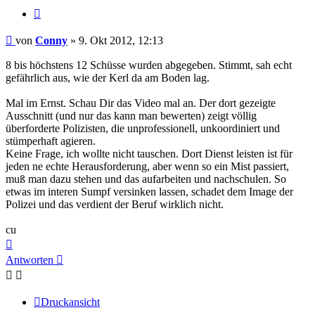
Zitieren
Beitrag
von
Conny
»
9. Okt 2012, 12:13
8 bis höchstens 12 Schüsse wurden abgegeben. Stimmt, sah echt
gefährlich aus, wie der Kerl da am Boden lag.
Mal im Ernst. Schau Dir das Video mal an. Der dort gezeigte
Ausschnitt (und nur das kann man bewerten) zeigt völlig
überforderte Polizisten, die unprofessionell, unkoordiniert und
stümperhaft agieren.
Keine Frage, ich wollte nicht tauschen. Dort Dienst leisten ist für
jeden ne echte Herausforderung, aber wenn so ein Mist passiert,
muß man dazu stehen und das aufarbeiten und nachschulen. So
etwas im interen Sumpf versinken lassen, schadet dem Image der
Polizei und das verdient der Beruf wirklich nicht.
cu
Nach
oben
Antworten
Druckansicht