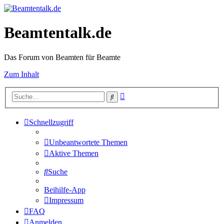
Beamtentalk.de
Das Forum von Beamten für Beamte
Zum Inhalt
Erweiterte
Suche
Suche
Schnellzugriff
Unbeantwortete Themen
Aktive Themen
Suche
Beihilfe-App
Impressum
FAQ
Anmelden