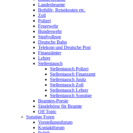
Landesbeamte
Beihilfe, Reisekosten etc.
Zoll
Polizei
Feuerwehr
Bundeswehr
Strafvollzug
Deutsche Bahn
Telekom und Deutsche Post
Finanzämter
Lehrer
Stellentausch
Stellentausch Polizei
Stellentausch Finanzamt
Stellentausch Justiz
Stellentausch Zoll
Stellentausch Lehrer
Stellentausch Sonstige
Beamten-Poesie
Singlebörse für Beamte
Off Topic
Sonstige Foren
Vorstellungsforum
Kontaktforum
Politik