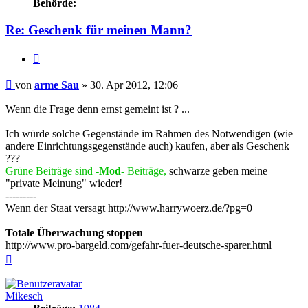
Behörde:
Re: Geschenk für meinen Mann?
Zitieren
Beitrag
von
arme Sau
»
30. Apr 2012, 12:06
Wenn die Frage denn ernst gemeint ist ? ...
Ich würde solche Gegenstände im Rahmen des Notwendigen (wie
andere Einrichtungsgegenstände auch) kaufen, aber als Geschenk
???
Grüne Beiträge sind -
Mod
- Beiträge,
schwarze geben meine
"private Meinung" wieder!
---------
Wenn der Staat versagt http://www.harrywoerz.de/?pg=0
Totale Überwachung stoppen
http://www.pro-bargeld.com/gefahr-fuer-deutsche-sparer.html
Nach
oben
Mikesch