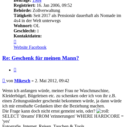
Beiträge:
1984
Registriert:
16. Jan 2006, 09:52
Behörde:
Zollverwaltung
Tätigkeit:
Seit 2017 als Pensionär dauerhaft als Nomade im
4x4 in der Welt unterwegs
Wohnort:
OL
Geschlecht:
Kontaktdaten:
Kontaktdaten
von
Website
Facebook
Mikesch
Re: Geschenk für meinen Mann?
Zitieren
Beitrag
von
Mikesch
»
2. Mai 2012, 09:42
Wenn ich anfangen würde, meiner Frau ne Waschmaschine,
Kleiderbügel, Bügeleisen etc. zu schenken oder ich von ihr z.B.
einen Zeitungsständer geschenkt bekommen würde, ja dann würde
ich mir ernsthafte Gedanken über die Beziehung machen.
Die Frage kann doch nicht ernst gemeint sein, oder?
SELECT 'dreams' FROM 'erinnerungen' WHERE HARDCORE =
'yes'
Fotografie, Internet, Reisen, Tauchen & Tools