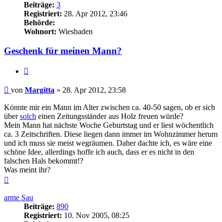
Beiträge:
3
Registriert:
28. Apr 2012, 23:46
Behörde:
Wohnort:
Wiesbaden
Geschenk für meinen Mann?
Zitieren
Beitrag
von
Margitta
»
28. Apr 2012, 23:58
Könnte mir ein Mann im Alter zwischen ca. 40-50 sagen, ob er sich
über
solch
einen Zeitungsständer aus Holz freuen würde?
Mein Mann hat nächste Woche Geburtstag und er liest wöchentlich
ca. 3 Zeitschriften. Diese liegen dann immer im Wohnzimmer herum
und ich muss sie meist wegräumen. Daher dachte ich, es wäre eine
schöne Idee, allerdings hoffe ich auch, dass er es nicht in den
falschen Hals bekommt!?
Was meint ihr?
Nach
oben
arme Sau
Beiträge:
890
Registriert:
10. Nov 2005, 08:25