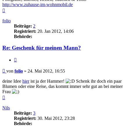
http://www.zuhause-im-wohnmobil.de
Nach
oben
folio
Beiträge:
2
Registriert:
20. Jan 2012, 14:06
Behörde:
Re: Geschenk für meinen Mann?
Zitieren
Beitrag
von
folio
»
24. Mai 2012, 16:55
deine Idee
hier
ist ja der Hammer!
Schenk ihr doch ein paar
Blumen oder eine Reise, das kommt immer sehr gut an bei meiner
Frau
Nach
oben
Nils
Beiträge:
3
Registriert:
30. Mai 2012, 23:28
Behörde: