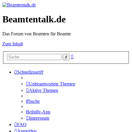
Beamtentalk.de
Das Forum von Beamten für Beamte
Zum Inhalt
Erweiterte
Suche
Suche
Schnellzugriff
Unbeantwortete Themen
Aktive Themen
Suche
Beihilfe-App
Impressum
FAQ
Anmelden