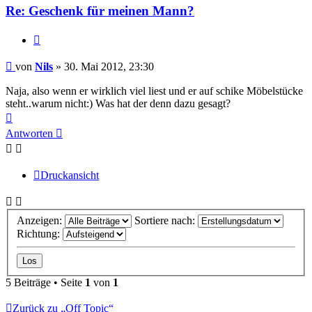
Re: Geschenk für meinen Mann?
Zitieren
Beitrag
von
Nils
»
30. Mai 2012, 23:30
Naja, also wenn er wirklich viel liest und er auf schike Möbelstücke
steht..warum nicht:) Was hat der denn dazu gesagt?
Nach
oben
Antworten
Druckansicht
Anzeigen:
Sortiere nach:
Richtung:
5 Beiträge • Seite
1
von
1
Zurück zu „Off Topic“