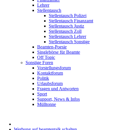
Lehrer
Stellentausch
Stellentausch Polizei
Stellentausch Finanzamt
Stellentausch Justiz
Stellentausch Zoll
Stellentausch Lehrer
Stellentausch Sonstige
Beamten-Poesie
Singlebörse für Beamte
Off Topic
Sonstige Foren
Vorstellungsforum
Kontaktforum
Politik
Urlaubsforum
Fragen und Antworten
Sport
Support, News & Infos
Mülltonne
Werbung auf beamtentalk schalten