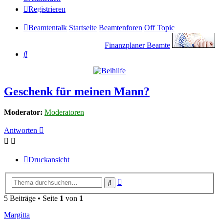
Registrieren
Beamtentalk
Startseite
Beamtenforen
Off Topic
Finanzplaner Beamte
Suche
Geschenk für meinen Mann?
Moderator:
Moderatoren
Antworten
Druckansicht
Erweiterte
Suche
Suche
5 Beiträge • Seite
1
von
1
Margitta