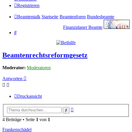
Registrieren
Beamtentalk
Startseite
Beamtenforen
Bundesbeamte
Finanzplaner Beamte
Suche
Beamtenrechtsreformgesetz
Moderator:
Moderatoren
Antworten
Druckansicht
Erweiterte
Suche
Suche
4 Beiträge • Seite
1
von
1
Frankenschädel