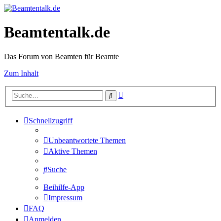
Beamtentalk.de
Das Forum von Beamten für Beamte
Zum Inhalt
Erweiterte
Suche
Suche
Schnellzugriff
Unbeantwortete Themen
Aktive Themen
Suche
Beihilfe-App
Impressum
FAQ
Anmelden