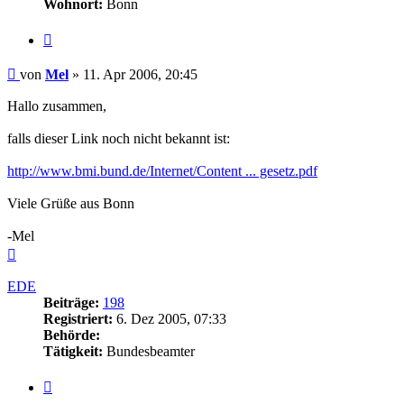
Wohnort:
Bonn
Zitieren
Beitrag
von
Mel
»
11. Apr 2006, 20:45
Hallo zusammen,
falls dieser Link noch nicht bekannt ist:
http://www.bmi.bund.de/Internet/Content ... gesetz.pdf
Viele Grüße aus Bonn
-Mel
Nach
oben
EDE
Beiträge:
198
Registriert:
6. Dez 2005, 07:33
Behörde:
Tätigkeit:
Bundesbeamter
Zitieren