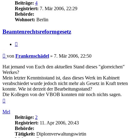
Beiträge:
4
Registriert:
7. Mär 2006, 22:29
Behörde:
Wohnort:
Berlin
Beamtenrechtsreformgesetz
Zitieren
Beitrag
von
Frankenschädel
»
7. Mär 2006, 22:50
Hat jemand von Euch den aktuellen Stand dieses "glorreichen"
Werkes?
Mein letzter Kenntnisstand ist, dass dieses Werk im Kabinett
verabschiedet wurde jedoch nicht mehr als Gesetz in Kraft treten
konnte. Wie ist derzeit der Bearbeitungsstand?
Die Kollegen von der VBOB konnten mir noch nichts sagen.
Nach
oben
Mel
Beiträge:
2
Registriert:
11. Apr 2006, 20:43
Behörde:
Tätigkeit:
Diplomverwaltungswirtin