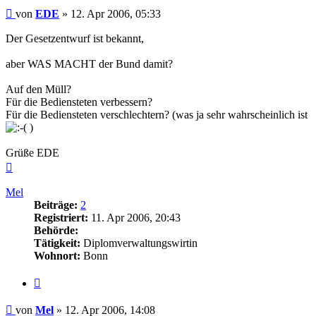
Beitrag
von
EDE
»
12. Apr 2006, 05:33
Der Gesetzentwurf ist bekannt,
aber WAS MACHT der Bund damit?
Auf den Müll?
Für die Bediensteten verbessern?
Für die Bediensteten verschlechtern? (was ja sehr wahrscheinlich ist
)
Grüße EDE
Nach
oben
Mel
Beiträge:
2
Registriert:
11. Apr 2006, 20:43
Behörde:
Tätigkeit:
Diplomverwaltungswirtin
Wohnort:
Bonn
Zitieren
Beitrag
von
Mel
»
12. Apr 2006, 14:08