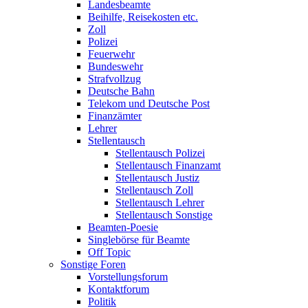
Landesbeamte
Beihilfe, Reisekosten etc.
Zoll
Polizei
Feuerwehr
Bundeswehr
Strafvollzug
Deutsche Bahn
Telekom und Deutsche Post
Finanzämter
Lehrer
Stellentausch
Stellentausch Polizei
Stellentausch Finanzamt
Stellentausch Justiz
Stellentausch Zoll
Stellentausch Lehrer
Stellentausch Sonstige
Beamten-Poesie
Singlebörse für Beamte
Off Topic
Sonstige Foren
Vorstellungsforum
Kontaktforum
Politik