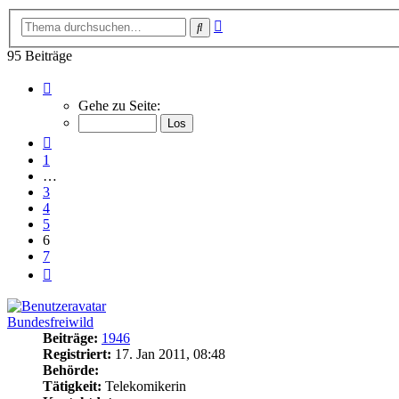
Erweiterte
Suche
Suche
95 Beiträge
Seite
6
Gehe zu Seite:
von
7
Vorherige
1
…
3
4
5
6
7
Nächste
Bundesfreiwild
Beiträge:
1946
Registriert:
17. Jan 2011, 08:48
Behörde:
Tätigkeit:
Telekomikerin