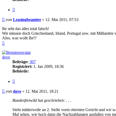
Zitieren
Beitrag
von
Leasingbeamter
»
12. Mai 2011, 07:53
Ihr seht das alles total falsch!
Wir müssen doch Griechenland, Irland, Portugal usw. mit Milliarden 
Also, was wollt Ihr!?
Nach
oben
dove
Beiträge:
307
Registriert:
1. Jan 2009, 18:36
Behörde:
Zitieren
Beitrag
von
dove
»
12. Mai 2011, 18:21
Bundesfreiwild hat geschrieben:
. . .
Steht mittlerweile an 2. Stelle vorm obersten Gericht und wir w
Mal sehen, wie hoch dann die Nachzahlungen ausfallen von me