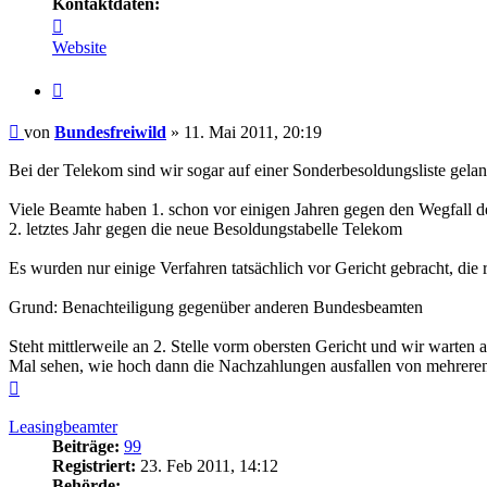
Kontaktdaten:
Kontaktdaten
von
Website
Bundesfreiwild
Zitieren
Beitrag
von
Bundesfreiwild
»
11. Mai 2011, 20:19
Bei der Telekom sind wir sogar auf einer Sonderbesoldungsliste gelan
Viele Beamte haben 1. schon vor einigen Jahren gegen den Wegfall 
2. letztes Jahr gegen die neue Besoldungstabelle Telekom
Es wurden nur einige Verfahren tatsächlich vor Gericht gebracht, die 
Grund: Benachteiligung gegenüber anderen Bundesbeamten
Steht mittlerweile an 2. Stelle vorm obersten Gericht und wir warten 
Mal sehen, wie hoch dann die Nachzahlungen ausfallen von mehreren
Nach
oben
Leasingbeamter
Beiträge:
99
Registriert:
23. Feb 2011, 14:12
Behörde: