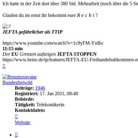
Ich hatte in der Zeit dort über 380 Std. Mehrarbeit (noch über die 5 S
R e c h t
Glaubst du im ernst ihr bekommt euer
?
JEFTA gefährlicher als TTIP
https://www.youtube.com/watch?v=1c9yFM-YnBo
11:15 min
Der
EU
Grenzen aufzeigen
JEFTA STOPPEN
https://www.heise.de/tp/features/JEFTA-EU-Freihandelsabkommen-m
Nach
oben
Bundesfreiwild
Beiträge:
1946
Registriert:
17. Jan 2011, 08:48
Behörde:
Tätigkeit:
Telekomikerin
Kontaktdaten:
Kontaktdaten
von
Website
Bundesfreiwild
Zitieren