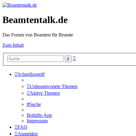
Beamtentalk.de
Das Forum von Beamten für Beamte
Zum Inhalt
Erweiterte
Suche
Suche
Schnellzugriff
Unbeantwortete Themen
Aktive Themen
Suche
Beihilfe-App
Impressum
FAQ
Anmelden