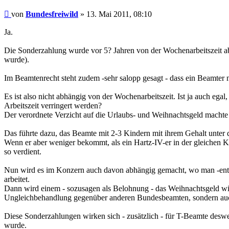
Beitrag
von
Bundesfreiwild
»
13. Mai 2011, 08:10
Ja.
Die Sonderzahlung wurde vor 5? Jahren von der Wochenarbeitszeit a
wurde).
Im Beamtenrecht steht zudem -sehr salopp gesagt - dass ein Beamter 
Es ist also nicht abhängig von der Wochenarbeitszeit. Ist ja auch ega
Arbeitszeit verringert werden?
Der verordnete Verzicht auf die Urlaubs- und Weihnachtsgeld macht
Das führte dazu, das Beamte mit 2-3 Kindern mit ihrem Gehalt unter
Wenn er aber weniger bekommt, als ein Hartz-IV-er in der gleichen Ko
so verdient.
Nun wird es im Konzern auch davon abhängig gemacht, wo man -entg
arbeitet.
Dann wird einem - sozusagen als Belohnung - das Weihnachtsgeld wi
Ungleichbehandlung gegenüber anderen Bundesbeamten, sondern auch
Diese Sonderzahlungen wirken sich - zusätzlich - für T-Beamte desweg
wurde.