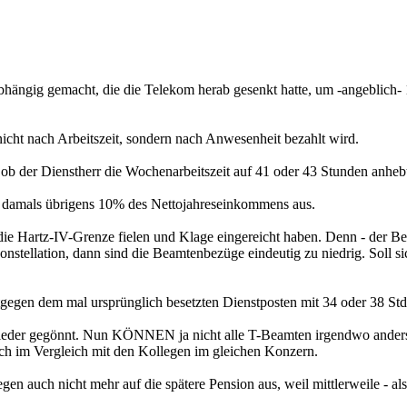
bhängig gemacht, die die Telekom herab gesenkt hatte, um -angeblich-
nicht nach Arbeitszeit, sondern nach Anwesenheit bezahlt wird.
l, ob der Dienstherr die Wochenarbeitszeit auf 41 oder 43 Stunden anheb
e damals übrigens 10% des Nettojahreseinkommens aus.
 die Hartz-IV-Grenze fielen und Klage eingereicht haben. Denn - der
nstellation, dann sind die Beamtenbezüge eindeutig zu niedrig. Soll s
egen dem mal ursprünglich besetzten Dienstposten mit 34 oder 38 Std
eder gegönnt. Nun KÖNNEN ja nicht alle T-Beamten irgendwo anders mi
 im Vergleich mit den Kollegen im gleichen Konzern.
en auch nicht mehr auf die spätere Pension aus, weil mittlerweile - al