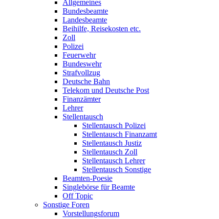
Allgemeines
Bundesbeamte
Landesbeamte
Beihilfe, Reisekosten etc.
Zoll
Polizei
Feuerwehr
Bundeswehr
Strafvollzug
Deutsche Bahn
Telekom und Deutsche Post
Finanzämter
Lehrer
Stellentausch
Stellentausch Polizei
Stellentausch Finanzamt
Stellentausch Justiz
Stellentausch Zoll
Stellentausch Lehrer
Stellentausch Sonstige
Beamten-Poesie
Singlebörse für Beamte
Off Topic
Sonstige Foren
Vorstellungsforum