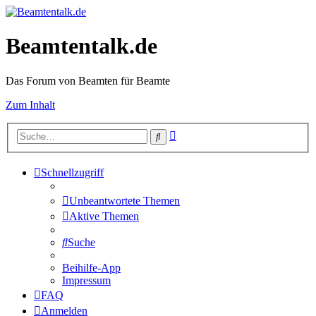
Beamtentalk.de
Das Forum von Beamten für Beamte
Zum Inhalt
Erweiterte
Suche
Suche
Schnellzugriff
Unbeantwortete Themen
Aktive Themen
Suche
Beihilfe-App
Impressum
FAQ
Anmelden