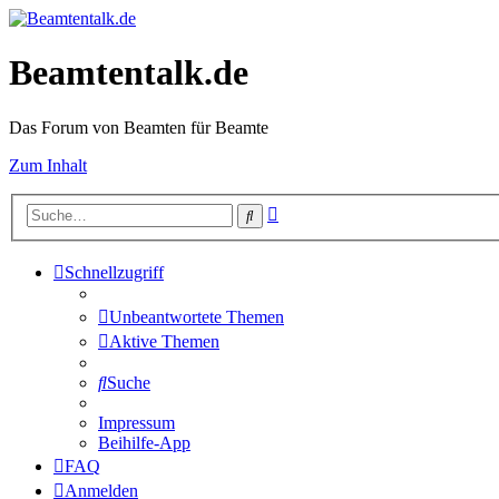
Beamtentalk.de
Das Forum von Beamten für Beamte
Zum Inhalt
Erweiterte
Suche
Suche
Schnellzugriff
Unbeantwortete Themen
Aktive Themen
Suche
Impressum
Beihilfe-App
FAQ
Anmelden