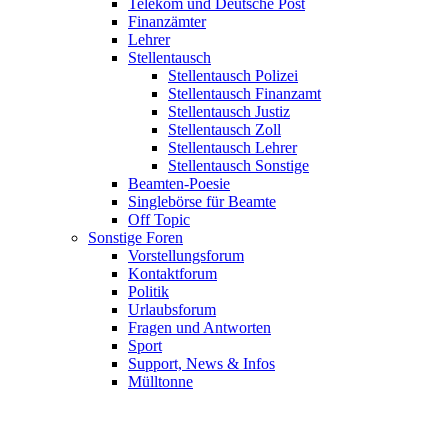
Telekom und Deutsche Post
Finanzämter
Lehrer
Stellentausch
Stellentausch Polizei
Stellentausch Finanzamt
Stellentausch Justiz
Stellentausch Zoll
Stellentausch Lehrer
Stellentausch Sonstige
Beamten-Poesie
Singlebörse für Beamte
Off Topic
Sonstige Foren
Vorstellungsforum
Kontaktforum
Politik
Urlaubsforum
Fragen und Antworten
Sport
Support, News & Infos
Mülltonne