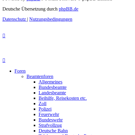
Deutsche Übersetzung durch
phpBB.de
Datenschutz
|
Nutzungsbedingungen
Foren
Beamtenforen
Allgemeines
Bundesbeamte
Landesbeamte
Beihilfe, Reisekosten etc.
Zoll
Polizei
Feuerwehr
Bundeswehr
Strafvollzug
Deutsche Bahn