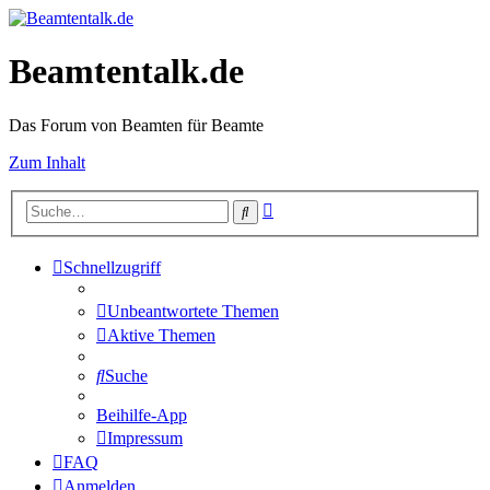
Beamtentalk.de
Das Forum von Beamten für Beamte
Zum Inhalt
Erweiterte
Suche
Suche
Schnellzugriff
Unbeantwortete Themen
Aktive Themen
Suche
Beihilfe-App
Impressum
FAQ
Anmelden