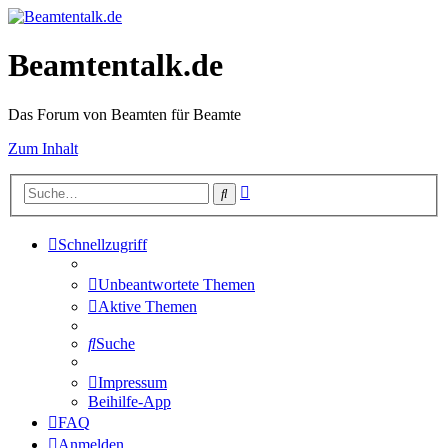
Beamtentalk.de
Das Forum von Beamten für Beamte
Zum Inhalt
Erweiterte
Suche
Suche
Schnellzugriff
Unbeantwortete Themen
Aktive Themen
Suche
Impressum
Beihilfe-App
FAQ
Anmelden