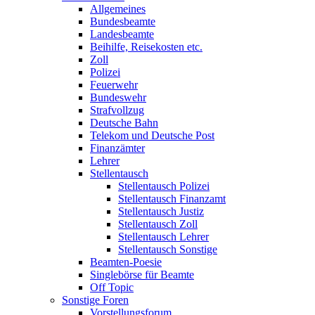
Allgemeines
Bundesbeamte
Landesbeamte
Beihilfe, Reisekosten etc.
Zoll
Polizei
Feuerwehr
Bundeswehr
Strafvollzug
Deutsche Bahn
Telekom und Deutsche Post
Finanzämter
Lehrer
Stellentausch
Stellentausch Polizei
Stellentausch Finanzamt
Stellentausch Justiz
Stellentausch Zoll
Stellentausch Lehrer
Stellentausch Sonstige
Beamten-Poesie
Singlebörse für Beamte
Off Topic
Sonstige Foren
Vorstellungsforum