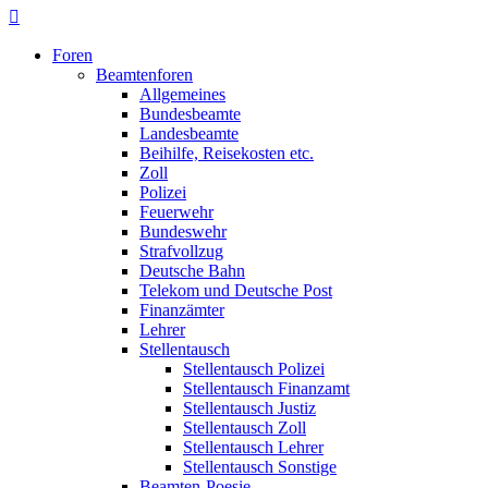
Foren
Beamtenforen
Allgemeines
Bundesbeamte
Landesbeamte
Beihilfe, Reisekosten etc.
Zoll
Polizei
Feuerwehr
Bundeswehr
Strafvollzug
Deutsche Bahn
Telekom und Deutsche Post
Finanzämter
Lehrer
Stellentausch
Stellentausch Polizei
Stellentausch Finanzamt
Stellentausch Justiz
Stellentausch Zoll
Stellentausch Lehrer
Stellentausch Sonstige
Beamten-Poesie