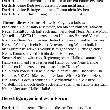
Du darfst
keine
Antworten zu Themen in diesem Forum erstellen.
Du darfst deine Beiträge in diesem Forum
nicht
ändern.
Du darfst deine Beiträge in diesem Forum
nicht
löschen.
Du darfst
keine
Dateianhänge in diesem Forum erstellen.
Themen dieses Forums:
Hinweis: Fragen zu juristischen
Problemen Hallo Hallo zusammen, ich bin der Phlieger Hallösen
Neuer Filzstift Jo, ich hab euch auch gefunden! Neuer Anfang Moin
Vorstellung MK70 Hallo zusammen Hallo aus Bremen! Verstellung
Noch ein Neuer Neu hier aus Berlin Hallo zusammen! Polizist aus
Hessen Womöglich ein Neuer Neuvorstellung Wehrtechnik Neu
hier Quereinsteiger - als Volljurist im gehobenen Dienst gelandet
Neues Forumsmitglied Ich bin der ... Hallo erst mal -
Steuersekretäranwärter vs. Regierungssekret Hallo zusammen :)
Hallo zusammen! Fast vergessen! Hallo, bin der Neue Hallöle
Hallöchen Hallo zusammen ..... noch ein "Neuer" ...................
Hallo auch von mir! Hi an alle Neu hier Paul aus Osnabrück Ein
Hallo aus NRW Grüße aus der Telekom-Wüste Grüße aus Hessen
Ein Hallo aus dem Rheinland Hallo zusammen Hallo Kurze
Vorstellung Hallo ich grüße euch Hallo zusammen Hallo Griaß Eich
Neuer Alter auch Hallo! Hallo!
Berechtigungen in diesem Forum
Du darfst
keine
neuen Themen in diesem Forum erstellen.