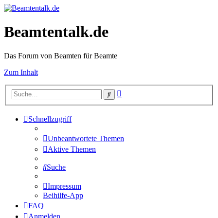
Beamtentalk.de
Das Forum von Beamten für Beamte
Zum Inhalt
Erweiterte
Suche
Suche
Schnellzugriff
Unbeantwortete Themen
Aktive Themen
Suche
Impressum
Beihilfe-App
FAQ
Anmelden