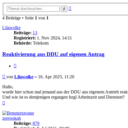
Erweiterte
Suche
Suche
4 Beiträge • Seite
1
von
1
Lilawolke
Beiträge:
13
Registriert:
1. Nov 2024, 14:11
Behörde:
Telekom
Reaktivierung aus DDU auf eigenen Antrag
Zitieren
Beitrag
von
Lilawolke
»
16. Apr 2025, 11:20
Hallo,
wurde hier schon mal jemand aus der DDU aus eigenem Antrieb reakt
Und wie ist es demjenigen ergangen bzgl Arbeitszeit und Dienstort?
Nach
oben
zeerookah
Beiträge:
879