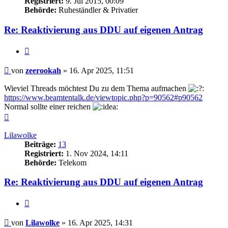
Registriert:
9. Jul 2015, 00:09
Behörde:
Ruheständler & Privatier
Re: Reaktivierung aus DDU auf eigenen Antrag
Zitieren
Beitrag
von
zeerookah
»
16. Apr 2025, 11:51
Wieviel Threads möchtest Du zu dem Thema aufmachen
https://www.beamtentalk.de/viewtopic.php?p=90562#p90562
Normal sollte einer reichen
Nach
oben
Lilawolke
Beiträge:
13
Registriert:
1. Nov 2024, 14:11
Behörde:
Telekom
Re: Reaktivierung aus DDU auf eigenen Antrag
Zitieren
Beitrag
von
Lilawolke
»
16. Apr 2025, 14:31