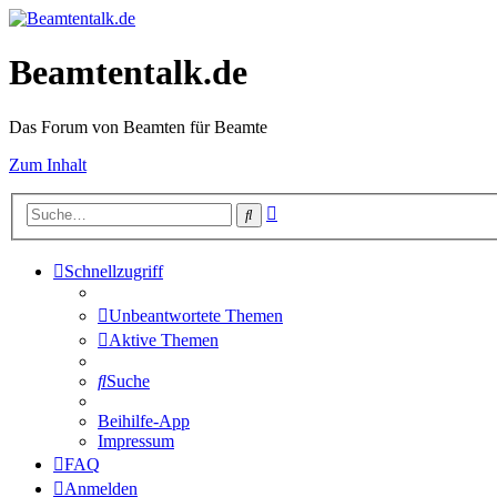
Beamtentalk.de
Das Forum von Beamten für Beamte
Zum Inhalt
Erweiterte
Suche
Suche
Schnellzugriff
Unbeantwortete Themen
Aktive Themen
Suche
Beihilfe-App
Impressum
FAQ
Anmelden