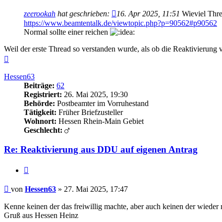
zeerookah
hat geschrieben:
16. Apr 2025, 11:51
Wieviel Thr
https://www.beamtentalk.de/viewtopic.php?p=90562#p90562
Normal sollte einer reichen
Weil der erste Thread so verstanden wurde, als ob die Reaktivierung
Nach
oben
Hessen63
Beiträge:
62
Registriert:
26. Mai 2025, 19:30
Behörde:
Postbeamter im Vorruhestand
Tätigkeit:
Früher Briefzusteller
Wohnort:
Hessen Rhein-Main Gebiet
Geschlecht:
Re: Reaktivierung aus DDU auf eigenen Antrag
Zitieren
Beitrag
von
Hessen63
»
27. Mai 2025, 17:47
Kenne keinen der das freiwillig machte, aber auch keinen der wieder
Gruß aus Hessen Heinz