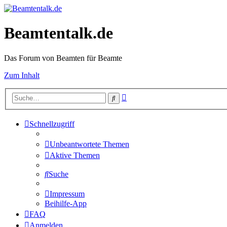
Beamtentalk.de
Das Forum von Beamten für Beamte
Zum Inhalt
Erweiterte
Suche
Suche
Schnellzugriff
Unbeantwortete Themen
Aktive Themen
Suche
Impressum
Beihilfe-App
FAQ
Anmelden