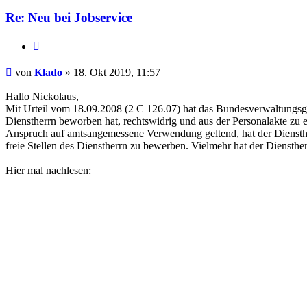
Re: Neu bei Jobservice
Zitieren
Beitrag
von
Klado
»
18. Okt 2019, 11:57
Hallo Nickolaus,
Mit Urteil vom 18.09.2008 (2 C 126.07) hat das Bundesverwaltungsgeric
Dienstherrn beworben hat, rechtswidrig und aus der Personalakte zu e
Anspruch auf amtsangemessene Verwendung geltend, hat der Diensther
freie Stellen des Dienstherrn zu bewerben. Vielmehr hat der Diensther
Hier mal nachlesen: