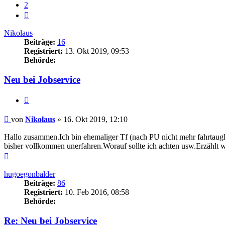
2
Nächste
Nikolaus
Beiträge:
16
Registriert:
13. Okt 2019, 09:53
Behörde:
Neu bei Jobservice
Zitieren
Beitrag
von
Nikolaus
»
16. Okt 2019, 12:10
Hallo zusammen.Ich bin ehemaliger Tf (nach PU nicht mehr fahrtaugli
bisher vollkommen unerfahren.Worauf sollte ich achten usw.Erzählt wir
Nach
oben
hugoegonbalder
Beiträge:
86
Registriert:
10. Feb 2016, 08:58
Behörde:
Re: Neu bei Jobservice