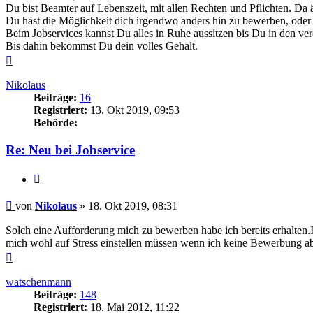
Du bist Beamter auf Lebenszeit, mit allen Rechten und Pflichten. Da
Du hast die Möglichkeit dich irgendwo anders hin zu bewerben, oder
Beim Jobservices kannst Du alles in Ruhe aussitzen bis Du in den ve
Bis dahin bekommst Du dein volles Gehalt.
Nach
oben
Nikolaus
Beiträge:
16
Registriert:
13. Okt 2019, 09:53
Behörde:
Re: Neu bei Jobservice
Zitieren
Beitrag
von
Nikolaus
»
18. Okt 2019, 08:31
Solch eine Aufforderung mich zu bewerben habe ich bereits erhalte
mich wohl auf Stress einstellen müssen wenn ich keine Bewerbung a
Nach
oben
watschenmann
Beiträge:
148
Registriert:
18. Mai 2012, 11:22