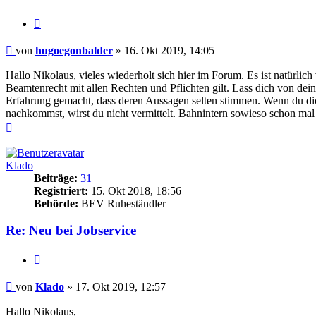
Zitieren
Beitrag
von
hugoegonbalder
»
16. Okt 2019, 14:05
Hallo Nikolaus, vieles wiederholt sich hier im Forum. Es ist natürli
Beamtenrecht mit allen Rechten und Pflichten gilt. Lass dich von dei
Erfahrung gemacht, dass deren Aussagen selten stimmen. Wenn du dich
nachkommst, wirst du nicht vermittelt. Bahnintern sowieso schon mal
Nach
oben
Klado
Beiträge:
31
Registriert:
15. Okt 2018, 18:56
Behörde:
BEV Ruheständler
Re: Neu bei Jobservice
Zitieren
Beitrag
von
Klado
»
17. Okt 2019, 12:57
Hallo Nikolaus,