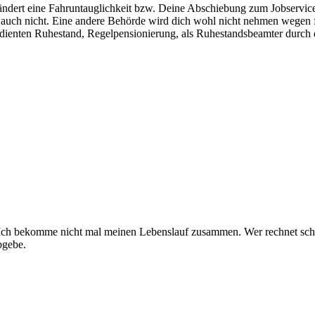
 ändert eine Fahruntauglichkeit bzw. Deine Abschiebung zum Jobservice
 auch nicht. Eine andere Behörde wird dich wohl nicht nehmen wegen f
rdienten Ruhestand, Regelpensionierung, als Ruhestandsbeamter durch 
n.Ich bekomme nicht mal meinen Lebenslauf zusammen. Wer rechnet sc
bgebe.