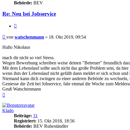
Behörde:
BEV
Re: Neu bei Jobservice
Zitieren
Beitrag
von
watschenmann
»
18. Okt 2019, 09:54
Hallo Nikolaus
mach dir nicht so viel Stress.
Wegen Bewerbung schreiben weise deinen "Betreuer" freundlich dara
Mit dem Lebenslauf sollte auch nicht das große Problem sein, da hier 
wenn ihm der Lebenslauf nicht gefällt dann meldet er sich schon un
Niemand kann dich zwingen zu einer anderen Behörde zu wechseln, ic
Geniesse die Zeit bei Jobservice, fahr einmal die Woche zum Melderau
Gruß Watschenmann
Nach
oben
Klado
Beiträge:
31
Registriert:
15. Okt 2018, 18:56
Behörde:
BEV Ruheständler