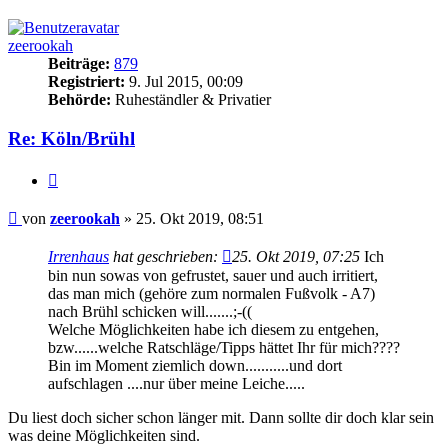
oben
zeerookah
Beiträge:
879
Registriert:
9. Jul 2015, 00:09
Behörde:
Ruheständler & Privatier
Re: Köln/Brühl
Zitieren
Beitrag
von
zeerookah
»
25. Okt 2019, 08:51
Irrenhaus
hat geschrieben:
25. Okt 2019, 07:25
Ich
bin nun sowas von gefrustet, sauer und auch irritiert,
das man mich (gehöre zum normalen Fußvolk - A7)
nach Brühl schicken will.......;-((
Welche Möglichkeiten habe ich diesem zu entgehen,
bzw......welche Ratschläge/Tipps hättet Ihr für mich????
Bin im Moment ziemlich down...........und dort
aufschlagen ....nur über meine Leiche.....
Du liest doch sicher schon länger mit. Dann sollte dir doch klar sein
was deine Möglichkeiten sind.