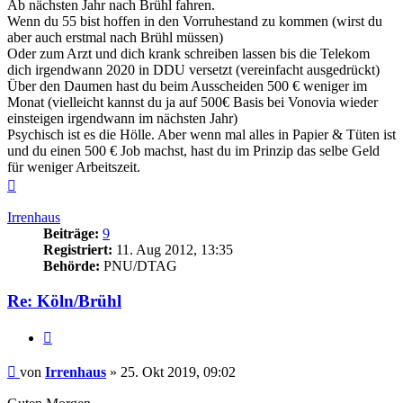
Ab nächsten Jahr nach Brühl fahren.
Wenn du 55 bist hoffen in den Vorruhestand zu kommen (wirst du
aber auch erstmal nach Brühl müssen)
Oder zum Arzt und dich krank schreiben lassen bis die Telekom
dich irgendwann 2020 in DDU versetzt (vereinfacht ausgedrückt)
Über den Daumen hast du beim Ausscheiden 500 € weniger im
Monat (vielleicht kannst du ja auf 500€ Basis bei Vonovia wieder
einsteigen irgendwann im nächsten Jahr)
Psychisch ist es die Hölle. Aber wenn mal alles in Papier & Tüten ist
und du einen 500 € Job machst, hast du im Prinzip das selbe Geld
für weniger Arbeitszeit.
Nach
oben
Irrenhaus
Beiträge:
9
Registriert:
11. Aug 2012, 13:35
Behörde:
PNU/DTAG
Re: Köln/Brühl
Zitieren
Beitrag
von
Irrenhaus
»
25. Okt 2019, 09:02