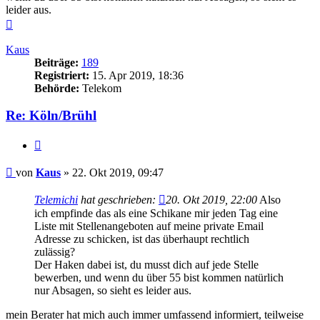
leider aus.
Nach
oben
Kaus
Beiträge:
189
Registriert:
15. Apr 2019, 18:36
Behörde:
Telekom
Re: Köln/Brühl
Zitieren
Beitrag
von
Kaus
»
22. Okt 2019, 09:47
Telemichi
hat geschrieben:
20. Okt 2019, 22:00
Also
ich empfinde das als eine Schikane mir jeden Tag eine
Liste mit Stellenangeboten auf meine private Email
Adresse zu schicken, ist das überhaupt rechtlich
zulässig?
Der Haken dabei ist, du musst dich auf jede Stelle
bewerben, und wenn du über 55 bist kommen natürlich
nur Absagen, so sieht es leider aus.
mein Berater hat mich auch immer umfassend informiert, teilweise