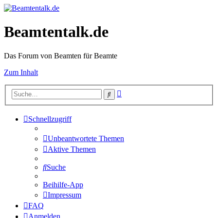
Beamtentalk.de
Das Forum von Beamten für Beamte
Zum Inhalt
Erweiterte
Suche
Suche
Schnellzugriff
Unbeantwortete Themen
Aktive Themen
Suche
Beihilfe-App
Impressum
FAQ
Anmelden