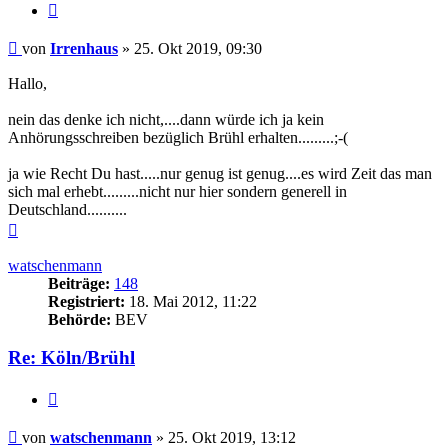
Zitieren
Beitrag
von
Irrenhaus
»
25. Okt 2019, 09:30
Hallo,
nein das denke ich nicht,....dann würde ich ja kein
Anhörungsschreiben bezüglich Brühl erhalten.........;-(
ja wie Recht Du hast.....nur genug ist genug....es wird Zeit das man
sich mal erhebt.........nicht nur hier sondern generell in
Deutschland..........
Nach
oben
watschenmann
Beiträge:
148
Registriert:
18. Mai 2012, 11:22
Behörde:
BEV
Re: Köln/Brühl
Zitieren
Beitrag
von
watschenmann
»
25. Okt 2019, 13:12