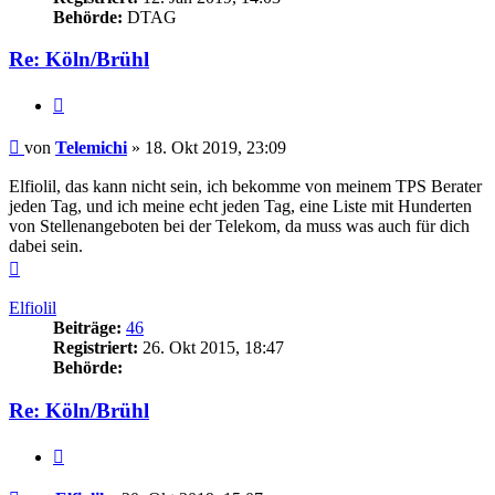
Behörde:
DTAG
Re: Köln/Brühl
Zitieren
Beitrag
von
Telemichi
»
18. Okt 2019, 23:09
Elfiolil, das kann nicht sein, ich bekomme von meinem TPS Berater
jeden Tag, und ich meine echt jeden Tag, eine Liste mit Hunderten
von Stellenangeboten bei der Telekom, da muss was auch für dich
dabei sein.
Nach
oben
Elfiolil
Beiträge:
46
Registriert:
26. Okt 2015, 18:47
Behörde:
Re: Köln/Brühl
Zitieren
Beitrag