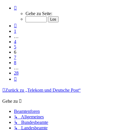
Seite
6
Gehe zu Seite:
von
28
Vorherige
1
…
4
5
6
7
8
…
28
Nächste
Zurück zu „Telekom und Deutsche Post“
Gehe zu
Beamtenforen
↳ Allgemeines
↳ Bundesbeamte
↳ Landesbeamte