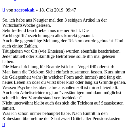
Beitrag
von
zeerookah
»
18. Okt 2019, 09:47
So, ich habe aus Neugier mal den 3 seitigen Artikel in der
WirtschaftsWoche gelesen.
Sehr treffend beschrieben aus meiner Sicht. Die
Fachbegriffe/bezeichnungen alles korrekt genannt.
Auch die gegenteilige Meinung der Telekom wurde gebracht. Und
auch einige Zahlen.
Tätigkeiten vor Ort (wie Enteisen) wurden ebenfalls beschrieben.
Jeder aktuell oder zukünftige Betroffene sollte ihn mal gelesen
haben.
Die Marschrichtung für Beamte ist klar = Vogel friß oder stirb
Man kann die Telekom Sicht einfach zusammen fassen. Kurz nimm
die Gelegenheit wahr (in welcher Form auch immer) und fang ein
neues Leben an oder du wirst über kurz oder lang zu Grunde gehen.
Wessen Psyche das über Jahre aushalten soll ist mir schleierhaft.
Auch ein Arbeitsrichter regt an "verständigen und dann möglichst
schnell in den Vorruhestand verabschieden"
Nicht unerwähnt bleibt auch das sich die Telekom auf Staatskosten
saniert.
Was ich schon immer behauptet habe. Nach Eintritt in den
Ruhestand übernehme der Staat zwei Drittel aller Pensionskosten.
Nach
oben