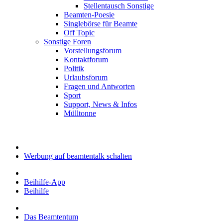
Stellentausch Sonstige
Beamten-Poesie
Singlebörse für Beamte
Off Topic
Sonstige Foren
Vorstellungsforum
Kontaktforum
Politik
Urlaubsforum
Fragen und Antworten
Sport
Support, News & Infos
Mülltonne
Werbung auf beamtentalk schalten
Beihilfe-App
Beihilfe
Das Beamtentum