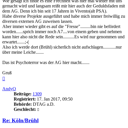
Wie gesagt ich finde es eine Frechheit was hier mal wieder mit uns
gemacht wird und langsam reißt mir hier auch der Geduldsfaden mit
dem AG. Denn ich bin seit 17 Jahren in Vivento(alt PSA).
Habe diverse Projekte ausgeführt und habe mich immer freiwillig zu
diversen externen AG zuweisen lassen.
Aber immer wieder gibt es auf die "Fresse".........bin nie befördert
worden......sprich immer noch A7....von einem geben und nehmen
kann hier also nicht die Rede sein..........Es wird nur genommen und
erwartet.......;-(
Also ich werde dort (Brühl) sicherlich nicht aufschlagen...........nur
über meine Leiche.......
Das ist Psychoterror was der AG hier macht.......
Gruß
Nach
oben
AndyO
Beiträge:
1309
Registriert:
17. Jan 2017, 09:50
Behörde:
DTAG a.D.
Geschlecht:
Re: Köln/Brühl