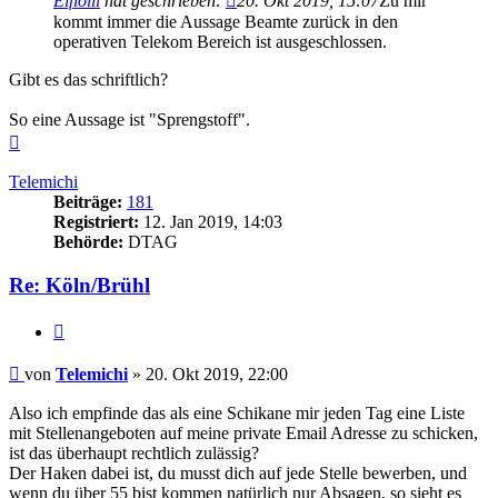
Elfiolil
hat geschrieben:
20. Okt 2019, 15:07
Zu mir
kommt immer die Aussage Beamte zurück in den
operativen Telekom Bereich ist ausgeschlossen.
Gibt es das schriftlich?
So eine Aussage ist "Sprengstoff".
Nach
oben
Telemichi
Beiträge:
181
Registriert:
12. Jan 2019, 14:03
Behörde:
DTAG
Re: Köln/Brühl
Zitieren
Beitrag
von
Telemichi
»
20. Okt 2019, 22:00
Also ich empfinde das als eine Schikane mir jeden Tag eine Liste
mit Stellenangeboten auf meine private Email Adresse zu schicken,
ist das überhaupt rechtlich zulässig?
Der Haken dabei ist, du musst dich auf jede Stelle bewerben, und
wenn du über 55 bist kommen natürlich nur Absagen, so sieht es