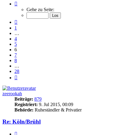
Seite
6
Gehe zu Seite:
von
28
Vorherige
1
…
4
5
6
7
8
…
28
Nächste
zeerookah
Beiträge:
879
Registriert:
9. Jul 2015, 00:09
Behörde:
Ruheständler & Privatier
Re: Köln/Brühl
Zitieren