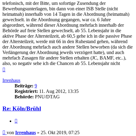
telefonisch, mit der Bitte, um sofortige Zusendung der
Bewerbungsunterlagen, bin dann von einer ISB Stelle (nicht
heimatnah) innerhalb von 14 Tagen in die Abordnung (heimatnah)
gewechselt. in die Abordnung gegangen, war ca. 6 Jahre
abgeordnet, während dieser Abordnung mehrfach innerhalb der
Behörde auf freie Stellen gewechselt, ab 55. Lebensjahr in die
aktive Phase der Altersteilzeit, ab 60,5 gehe ich in die passive Phase
der Altersteilzeit, werde mit 66 in den Ruhestand gehen, während
der Abordnung mehrfach auch andere Stellen beworben (da sich die
Verlängerung der Abordnung jeweils verzögert hatte), und auch
mehrfach Zusagen für andere Stellen erhalten (JC, BAMF, etc..),
also, so negativ sehe ich die Chancen ab 55. Lebensjahr nicht
Nach
oben
Irrenhaus
Beiträge:
9
Registriert:
11. Aug 2012, 13:35
Behörde:
PNU/DTAG
Re: Köln/Brühl
Zitieren
Beitrag
von
Irrenhaus
»
25. Okt 2019, 07:25