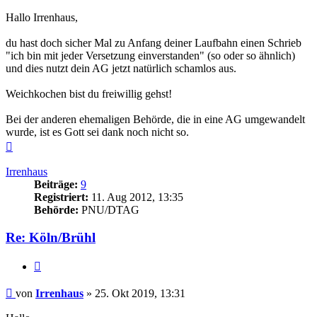
Hallo Irrenhaus,
du hast doch sicher Mal zu Anfang deiner Laufbahn einen Schrieb
"ich bin mit jeder Versetzung einverstanden" (so oder so ähnlich)
und dies nutzt dein AG jetzt natürlich schamlos aus.
Weichkochen bist du freiwillig gehst!
Bei der anderen ehemaligen Behörde, die in eine AG umgewandelt
wurde, ist es Gott sei dank noch nicht so.
Nach
oben
Irrenhaus
Beiträge:
9
Registriert:
11. Aug 2012, 13:35
Behörde:
PNU/DTAG
Re: Köln/Brühl
Zitieren
Beitrag
von
Irrenhaus
»
25. Okt 2019, 13:31