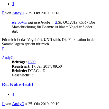
Zitieren
Beitrag
von
AndyO
»
25. Okt 2019, 09:14
zeerookah
hat geschrieben:
18. Okt 2019, 09:47
Die
Marschrichtung für Beamte ist klar = Vogel friß oder
stirb
Für mich ist das Vogel friß
UND
stirb. Die Fluktuation in den
Sammellagern spricht für mich.
Nach
oben
AndyO
Beiträge:
1309
Registriert:
17. Jan 2017, 09:50
Behörde:
DTAG a.D.
Geschlecht:
Re: Köln/Brühl
Zitieren
Beitrag
von
AndyO
»
25. Okt 2019, 09:19