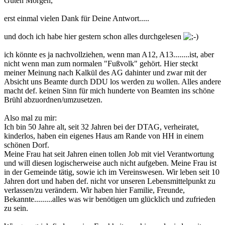
Guten Morgen,
erst einmal vielen Dank für Deine Antwort.....
und doch ich habe hier gestern schon alles durchgelesen
ich könnte es ja nachvollziehen, wenn man A12, A13........ist, aber
nicht wenn man zum normalen "Fußvolk" gehört. Hier steckt
meiner Meinung nach Kalkül des AG dahinter und zwar mit der
Absicht uns Beamte durch DDU los werden zu wollen. Alles andere
macht def. keinen Sinn für mich hunderte von Beamten ins schöne
Brühl abzuordnen/umzusetzen.
Also mal zu mir:
Ich bin 50 Jahre alt, seit 32 Jahren bei der DTAG, verheiratet,
kinderlos, haben ein eigenes Haus am Rande von HH in einem
schönen Dorf.
Meine Frau hat seit Jahren einen tollen Job mit viel Verantwortung
und will diesen logischerweise auch nicht aufgeben. Meine Frau ist
in der Gemeinde tätig, sowie ich im Vereinswesen. Wir leben seit 10
Jahren dort und haben def. nicht vor unseren Lebensmittelpunkt zu
verlassen/zu verändern. Wir haben hier Familie, Freunde,
Bekannte.........alles was wir benötigen um glücklich und zufrieden
zu sein.