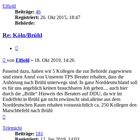
Elfiolil
Beiträge:
46
Registriert:
26. Okt 2015, 18:47
Behörde:
Re: Köln/Brühl
Zitieren
Beitrag
von
Elfiolil
»
18. Okt 2019, 14:26
Passend dazu, haben wir 5 Kollegen die zur Behörde zugewiesen
sind einen Anruf von Unserem TPS Berater erhalten, dass die
Anhörung nach Brühl unterwegs sind. In ganz Norddeutschland soll
es für uns angeblich keinen brauchbaren Job geben.... auch hier
durch die „Brille“ Hinweis des Beraters auf DDU, da wir im
Endeffekt in Brühl gar nicht erwünscht sind.alleine aus dem
Norddeutschen Raum erhalten voraussichtlich ca. 250 Kollegen den
Marschbefehl nach Brühl
Nach
oben
Telemichi
Beiträge:
181
Registriert:
12. Jan 2019, 14:03