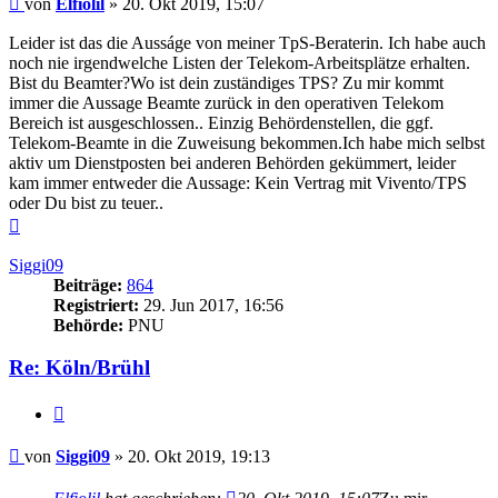
von
Elfiolil
»
20. Okt 2019, 15:07
Leider ist das die Ausságe von meiner TpS-Beraterin. Ich habe auch
noch nie irgendwelche Listen der Telekom-Arbeitsplätze erhalten.
Bist du Beamter?Wo ist dein zuständiges TPS? Zu mir kommt
immer die Aussage Beamte zurück in den operativen Telekom
Bereich ist ausgeschlossen.. Einzig Behördenstellen, die ggf.
Telekom-Beamte in die Zuweisung bekommen.Ich habe mich selbst
aktiv um Dienstposten bei anderen Behörden gekümmert, leider
kam immer entweder die Aussage: Kein Vertrag mit Vivento/TPS
oder Du bist zu teuer..
Nach
oben
Siggi09
Beiträge:
864
Registriert:
29. Jun 2017, 16:56
Behörde:
PNU
Re: Köln/Brühl
Zitieren
Beitrag
von
Siggi09
»
20. Okt 2019, 19:13