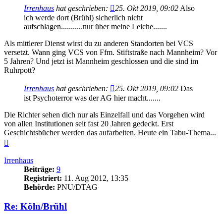
Irrenhaus
hat geschrieben:
25. Okt 2019, 09:02
Also
ich werde dort (Brühl) sicherlich nicht
aufschlagen...........nur über meine Leiche.......
Als mittlerer Dienst wirst du zu anderen Standorten bei VCS
versetzt. Wann ging VCS von Ffm. Stiftstraße nach Mannheim? Vor
5 Jahren? Und jetzt ist Mannheim geschlossen und die sind im
Ruhrpott?
Irrenhaus
hat geschrieben:
25. Okt 2019, 09:02
Das
ist Psychoterror was der AG hier macht.......
Die Richter sehen dich nur als Einzelfall und das Vorgehen wird
von allen Institutionen seit fast 20 Jahren gedeckt. Erst
Geschichtsbücher werden das aufarbeiten. Heute ein Tabu-Thema...
Nach
oben
Irrenhaus
Beiträge:
9
Registriert:
11. Aug 2012, 13:35
Behörde:
PNU/DTAG
Re: Köln/Brühl