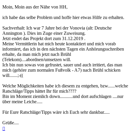
Moin, Moin aus der Nähe von HH,
ich habe das selbe Problem und hoffe hier etwas Hilfe zu erhalten.
Sachverhalt: Ich war 7 Jahre bei der Vonovia (alt: Deutsche
Annington ). Dies im Zuge einer Zuweisung.
Jetzt endet das Projekt dort zum 31.12.2019 .
Meine Vermittlerin hat mich heute kontaktiert und mich vorab
informiert, das ich in den nächsten Tagen ein Anhörungsschreiben
erhalte, da man mich jetzt nach Brühl
(Telekom)....abordnen/umsetzen will.
Ich bin nun sowas von gefrustet, sauer und auch irritiert, das man
mich (gehöre zum normalen Fußvolk - A7) nach Brühl schicken
will.......;-((
Welche Möglichkeiten habe ich diesem zu entgehen, bzw......welche
Ratschläge/Tipps hättet Ihr für mich????
Bin im Moment ziemlich down...........und dort aufschlagen ....nur
über meine Leiche.....
Für Eure Ratschläge/Tipps wäre ich Euch sehr dankbar.....
Grüße....
Nach