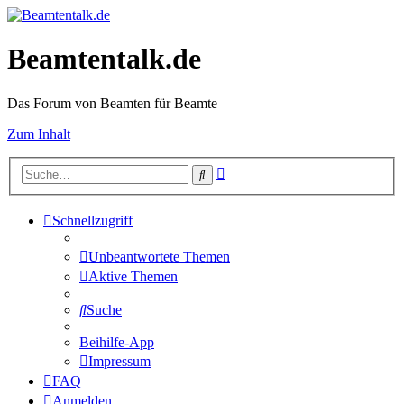
Beamtentalk.de
Das Forum von Beamten für Beamte
Zum Inhalt
Erweiterte
Suche
Suche
Schnellzugriff
Unbeantwortete Themen
Aktive Themen
Suche
Beihilfe-App
Impressum
FAQ
Anmelden