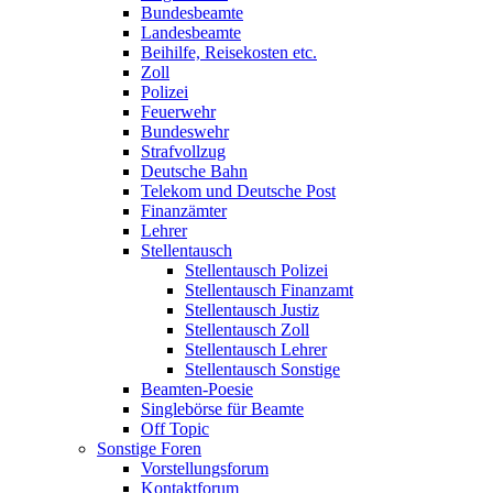
Bundesbeamte
Landesbeamte
Beihilfe, Reisekosten etc.
Zoll
Polizei
Feuerwehr
Bundeswehr
Strafvollzug
Deutsche Bahn
Telekom und Deutsche Post
Finanzämter
Lehrer
Stellentausch
Stellentausch Polizei
Stellentausch Finanzamt
Stellentausch Justiz
Stellentausch Zoll
Stellentausch Lehrer
Stellentausch Sonstige
Beamten-Poesie
Singlebörse für Beamte
Off Topic
Sonstige Foren
Vorstellungsforum
Kontaktforum