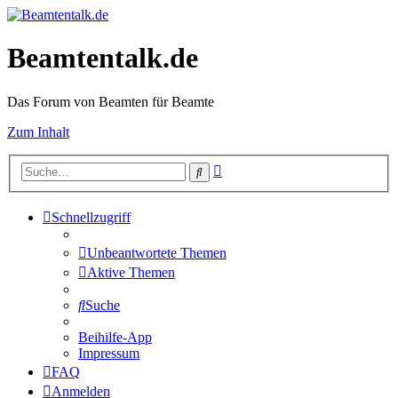
Beamtentalk.de
Das Forum von Beamten für Beamte
Zum Inhalt
Erweiterte
Suche
Suche
Schnellzugriff
Unbeantwortete Themen
Aktive Themen
Suche
Beihilfe-App
Impressum
FAQ
Anmelden