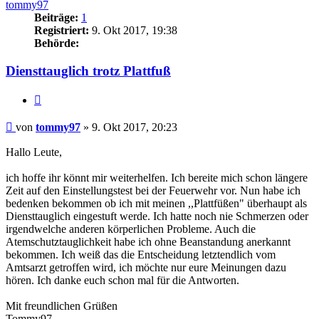
tommy97
Beiträge:
1
Registriert:
9. Okt 2017, 19:38
Behörde:
Diensttauglich trotz Plattfuß
Zitieren
Beitrag
von
tommy97
»
9. Okt 2017, 20:23
Hallo Leute,
ich hoffe ihr könnt mir weiterhelfen. Ich bereite mich schon längere
Zeit auf den Einstellungstest bei der Feuerwehr vor. Nun habe ich
bedenken bekommen ob ich mit meinen ,,Plattfüßen" überhaupt als
Diensttauglich eingestuft werde. Ich hatte noch nie Schmerzen oder
irgendwelche anderen körperlichen Probleme. Auch die
Atemschutztauglichkeit habe ich ohne Beanstandung anerkannt
bekommen. Ich weiß das die Entscheidung letztendlich vom
Amtsarzt getroffen wird, ich möchte nur eure Meinungen dazu
hören. Ich danke euch schon mal für die Antworten.
Mit freundlichen Grüßen
Tommy97