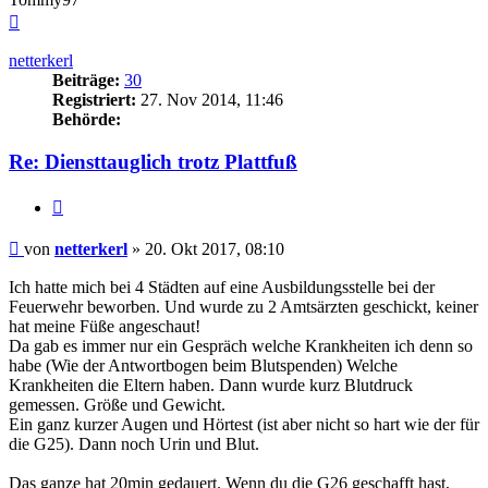
Nach
oben
netterkerl
Beiträge:
30
Registriert:
27. Nov 2014, 11:46
Behörde:
Re: Diensttauglich trotz Plattfuß
Zitieren
Beitrag
von
netterkerl
»
20. Okt 2017, 08:10
Ich hatte mich bei 4 Städten auf eine Ausbildungsstelle bei der
Feuerwehr beworben. Und wurde zu 2 Amtsärzten geschickt, keiner
hat meine Füße angeschaut!
Da gab es immer nur ein Gespräch welche Krankheiten ich denn so
habe (Wie der Antwortbogen beim Blutspenden) Welche
Krankheiten die Eltern haben. Dann wurde kurz Blutdruck
gemessen. Größe und Gewicht.
Ein ganz kurzer Augen und Hörtest (ist aber nicht so hart wie der für
die G25). Dann noch Urin und Blut.
Das ganze hat 20min gedauert. Wenn du die G26 geschafft hast,