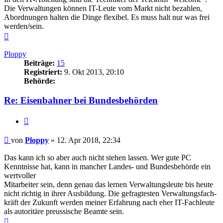
Die Verwaltungen können IT-Leute vom Markt nicht bezahlen,
Abordnungen halten die Dinge flexibel. Es muss halt nur was frei
werden/sein.
Nach
oben
Ploppy
Beiträge:
15
Registriert:
9. Okt 2013, 20:10
Behörde:
Re: Eisenbahner bei Bundesbehörden
Zitieren
Beitrag
von
Ploppy
»
12. Apr 2018, 22:34
Das kann ich so aber auch nicht stehen lassen. Wer gute PC
Kenntnisse hat, kann in mancher Landes- und Bundesbehörde ein
wertvoller
Mitarbeiter sein, denn genau das lernen Verwaltungsleute bis heute
nicht richtig in ihrer Ausbildung. Die gefragtesten Verwaltungsfach-
kräft der Zukunft werden meiner Erfahrung nach eher IT-Fachleute
als autoritäre preussische Beamte sein.
Nach