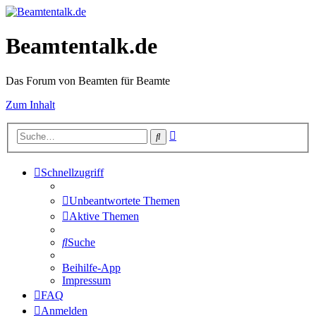
Beamtentalk.de
Das Forum von Beamten für Beamte
Zum Inhalt
Erweiterte
Suche
Suche
Schnellzugriff
Unbeantwortete Themen
Aktive Themen
Suche
Beihilfe-App
Impressum
FAQ
Anmelden