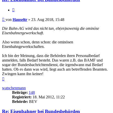
Zitieren
Beitrag
von
Hauseltr
»
23. Aug 2018, 15:48
Die Bahn-AG wird das nicht tun, eb(en)sowenig die ominöse
Eisenbahnergewerkschaft.
Also wenn schon, denn schon: die ominösen
Eisenbahngewerkschaften.
Ich bin der Meinung, dass die Behörden ihren Personalbedarf
anmelden, falls Bedarf besteht. Das waren z.B. das BAMF und
sogar der Bundesbachrichtendienst, die irgendwann mal Bedarf
hatten. Ob es dann was wird, liegt auch am betreffenden Beamten.
Zwingen kann ihn keiner!
Nach
oben
watschenmann
Beiträge:
148
Registriert:
18. Mai 2012, 11:22
Behörde:
BEV
Re: Eisenbahner bei Bundesbehörden