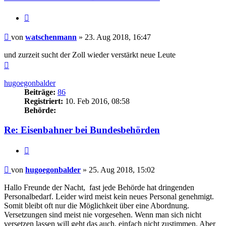
Zitieren
Beitrag
von
watschenmann
»
23. Aug 2018, 16:47
und zurzeit sucht der Zoll wieder verstärkt neue Leute
Nach
oben
hugoegonbalder
Beiträge:
86
Registriert:
10. Feb 2016, 08:58
Behörde:
Re: Eisenbahner bei Bundesbehörden
Zitieren
Beitrag
von
hugoegonbalder
»
25. Aug 2018, 15:02
Hallo Freunde der Nacht, fast jede Behörde hat dringenden
Personalbedarf. Leider wird meist kein neues Personal genehmigt.
Somit bleibt oft nur die Möglichkeit über eine Abordnung.
Versetzungen sind meist nie vorgesehen. Wenn man sich nicht
versetzen lassen will geht das auch, einfach nicht zustimmen. Aber