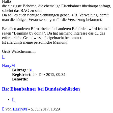
Hallo
die einzigste Behörde, die ehemalige Eisenbahner überhaupt anfragt,
scheint das BAG zu sein.
Da soll es auch richtige Schulungen geben, z.B. Verwaltung, damit
man die nötigen Veraussetzungen für die Versetzung bekommt.
Bei allen anderen Büroarbeiten bei anderen Behörden würd ich mal
sagen "Learning by doing". Da hat niemand Interesse das du das
erforderliche Grundwissen beigebracht bekommst.
Ist allerdings meine persönliche Meinung.
Gruß Watschenmann
Nach
oben
HarryM
Beiträge:
31
Registriert:
29. Dez 2015, 09:34
Behörde:
Re: Eisenbahner bei Bundesbehörden
Zitieren
Beitrag
von
HarryM
»
5. Jul 2017, 13:29