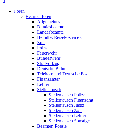
Foren
Beamtenforen
Allgemeines
Bundesbeamte
Landesbeamte
Beihilfe, Reisekosten etc.
Zoll
Polizei
Feuerwehr
Bundeswehr
Strafvollzug
Deutsche Bahn
Telekom und Deutsche Post
Finanzämter
Lehrer
Stellentausch
Stellentausch Polizei
Stellentausch Finanzamt
Stellentausch Justiz
Stellentausch Zoll
Stellentausch Lehrer
Stellentausch Sonstige
Beamten-Poesie