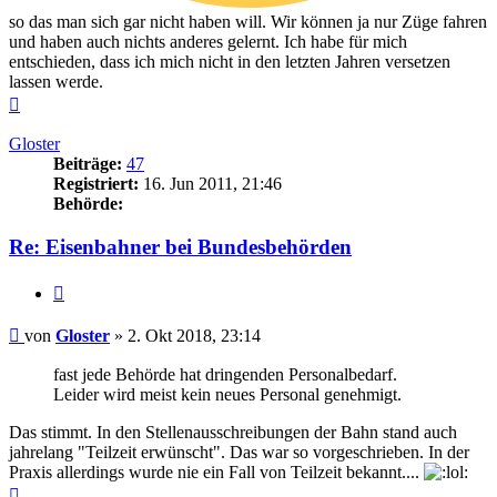
so das man sich gar nicht haben will. Wir können ja nur Züge fahren
und haben auch nichts anderes gelernt. Ich habe für mich
entschieden, dass ich mich nicht in den letzten Jahren versetzen
lassen werde.
Nach
oben
Gloster
Beiträge:
47
Registriert:
16. Jun 2011, 21:46
Behörde:
Re: Eisenbahner bei Bundesbehörden
Zitieren
Beitrag
von
Gloster
»
2. Okt 2018, 23:14
fast jede Behörde hat dringenden Personalbedarf.
Leider wird meist kein neues Personal genehmigt.
Das stimmt. In den Stellenausschreibungen der Bahn stand auch
jahrelang "Teilzeit erwünscht". Das war so vorgeschrieben. In der
Praxis allerdings wurde nie ein Fall von Teilzeit bekannt....
Nach