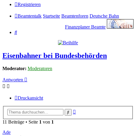
Registrieren
Beamtentalk
Startseite
Beamtenforen
Deutsche Bahn
Finanzplaner Beamte
Suche
Eisenbahner bei Bundesbehörden
Moderator:
Moderatoren
Antworten
Druckansicht
Erweiterte
Suche
Suche
11 Beiträge • Seite
1
von
1
Ade