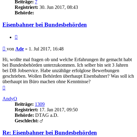
Beiträge:
7
Registriert:
30. Jun 2017, 08:43
Behörde:
Eisenbahner bei Bundesbehörden
Zitieren
Beitrag
von
Ade
»
1. Jul 2017, 16:48
Hi, wollte mal fragen ob und welche Erfahrungen ihr gemacht habt
bei Bundesbehörden unterzukommen. Ich selber bin seit 3 Jahren
bei DB Jobservice. Habe unzählige erfolglose Bewerbungen
geschrieben. Wollen Behörden überhaupt Eisenbahner? Was soll ich
überhaupt im Büro machen ohne Kenntnisse?
Nach
oben
AndyO
Beiträge:
1309
Registriert:
17. Jan 2017, 09:50
Behörde:
DTAG a.D.
Geschlecht:
Re: Eisenbahner bei Bundesbehörden