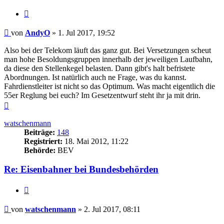
Zitieren
Beitrag
von
AndyO
»
1. Jul 2017, 19:52
Also bei der Telekom läuft das ganz gut. Bei Versetzungen scheut
man hohe Besoldungsgruppen innerhalb der jeweiligen Laufbahn,
da diese den Stellenkegel belasten. Dann gibt's halt befristete
Abordnungen. Ist natürlich auch ne Frage, was du kannst.
Fahrdienstleiter ist nicht so das Optimum. Was macht eigentlich die
55er Reglung bei euch? Im Gesetzentwurf steht ihr ja mit drin.
Nach
oben
watschenmann
Beiträge:
148
Registriert:
18. Mai 2012, 11:22
Behörde:
BEV
Re: Eisenbahner bei Bundesbehörden
Zitieren
Beitrag
von
watschenmann
»
2. Jul 2017, 08:11