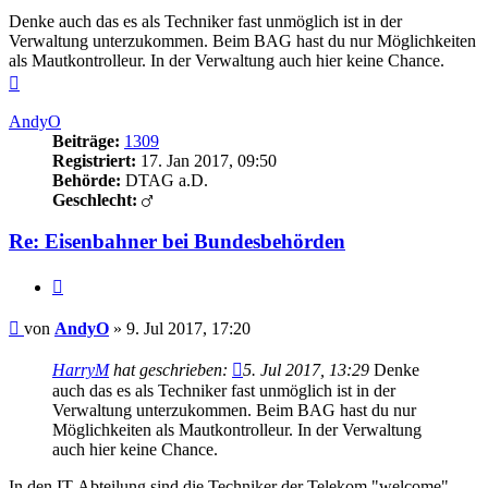
Denke auch das es als Techniker fast unmöglich ist in der
Verwaltung unterzukommen. Beim BAG hast du nur Möglichkeiten
als Mautkontrolleur. In der Verwaltung auch hier keine Chance.
Nach
oben
AndyO
Beiträge:
1309
Registriert:
17. Jan 2017, 09:50
Behörde:
DTAG a.D.
Geschlecht:
Re: Eisenbahner bei Bundesbehörden
Zitieren
Beitrag
von
AndyO
»
9. Jul 2017, 17:20
HarryM
hat geschrieben:
5. Jul 2017, 13:29
Denke
auch das es als Techniker fast unmöglich ist in der
Verwaltung unterzukommen. Beim BAG hast du nur
Möglichkeiten als Mautkontrolleur. In der Verwaltung
auch hier keine Chance.
In den IT-Abteilung sind die Techniker der Telekom "welcome".