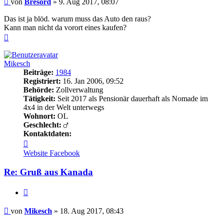
von
Bresord
»
9. Aug 2017, 08:07
Das ist ja blöd. warum muss das Auto den raus?
Kann man nicht da vorort eines kaufen?
Nach
oben
Mikesch
Beiträge:
1984
Registriert:
16. Jan 2006, 09:52
Behörde:
Zollverwaltung
Tätigkeit:
Seit 2017 als Pensionär dauerhaft als Nomade im
4x4 in der Welt unterwegs
Wohnort:
OL
Geschlecht:
Kontaktdaten:
Kontaktdaten
von
Website
Facebook
Mikesch
Re: Gruß aus Kanada
Zitieren
Beitrag
von
Mikesch
»
18. Aug 2017, 08:43