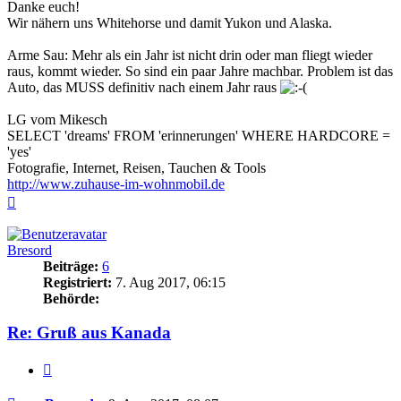
Danke euch!
Wir nähern uns Whitehorse und damit Yukon und Alaska.
Arme Sau: Mehr als ein Jahr ist nicht drin oder man fliegt wieder
raus, kommt wieder. So sind ein paar Jahre machbar. Problem ist das
Auto, das MUSS definitiv nach einem Jahr raus
LG vom Mikesch
SELECT 'dreams' FROM 'erinnerungen' WHERE HARDCORE =
'yes'
Fotografie, Internet, Reisen, Tauchen & Tools
http://www.zuhause-im-wohnmobil.de
Nach
oben
Bresord
Beiträge:
6
Registriert:
7. Aug 2017, 06:15
Behörde:
Re: Gruß aus Kanada
Zitieren
Beitrag