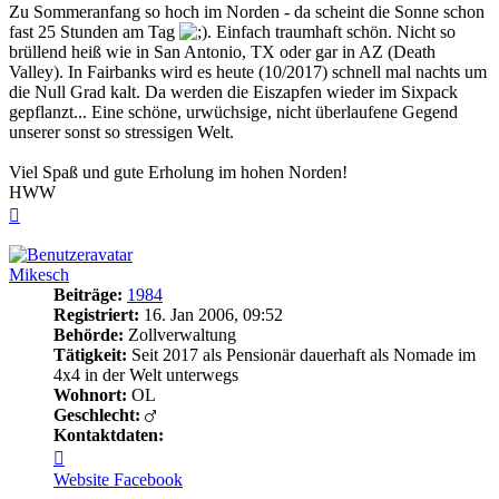
Zu Sommeranfang so hoch im Norden - da scheint die Sonne schon
fast 25 Stunden am Tag
. Einfach traumhaft schön. Nicht so
brüllend heiß wie in San Antonio, TX oder gar in AZ (Death
Valley). In Fairbanks wird es heute (10/2017) schnell mal nachts um
die Null Grad kalt. Da werden die Eiszapfen wieder im Sixpack
gepflanzt... Eine schöne, urwüchsige, nicht überlaufene Gegend
unserer sonst so stressigen Welt.
Viel Spaß und gute Erholung im hohen Norden!
HWW
Nach
oben
Mikesch
Beiträge:
1984
Registriert:
16. Jan 2006, 09:52
Behörde:
Zollverwaltung
Tätigkeit:
Seit 2017 als Pensionär dauerhaft als Nomade im
4x4 in der Welt unterwegs
Wohnort:
OL
Geschlecht:
Kontaktdaten:
Kontaktdaten
von
Website
Facebook
Mikesch