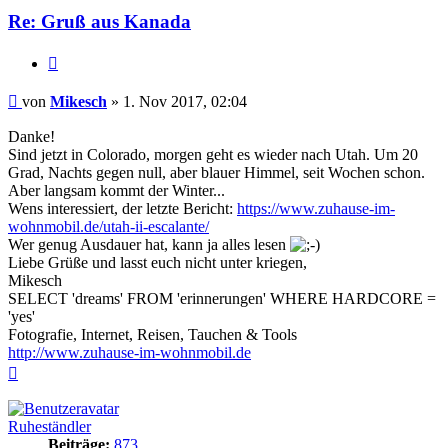
Re: Gruß aus Kanada
Zitieren
Beitrag
von
Mikesch
»
1. Nov 2017, 02:04
Danke!
Sind jetzt in Colorado, morgen geht es wieder nach Utah. Um 20
Grad, Nachts gegen null, aber blauer Himmel, seit Wochen schon.
Aber langsam kommt der Winter...
Wens interessiert, der letzte Bericht:
https://www.zuhause-im-
wohnmobil.de/utah-ii-escalante/
Wer genug Ausdauer hat, kann ja alles lesen
Liebe Grüße und lasst euch nicht unter kriegen,
Mikesch
SELECT 'dreams' FROM 'erinnerungen' WHERE HARDCORE =
'yes'
Fotografie, Internet, Reisen, Tauchen & Tools
http://www.zuhause-im-wohnmobil.de
Nach
oben
Ruheständler
Beiträge:
873