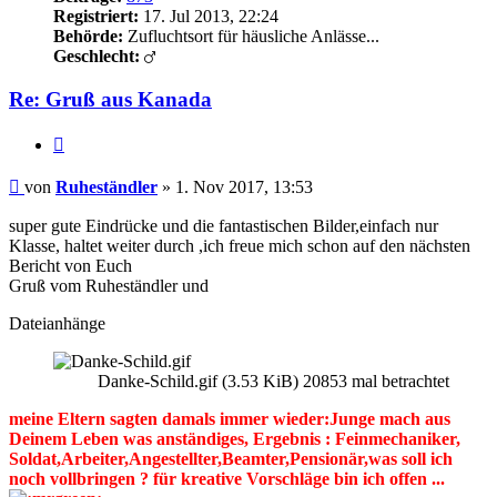
Registriert:
17. Jul 2013, 22:24
Behörde:
Zufluchtsort für häusliche Anlässe...
Geschlecht:
Re: Gruß aus Kanada
Zitieren
Beitrag
von
Ruheständler
»
1. Nov 2017, 13:53
super gute Eindrücke und die fantastischen Bilder,einfach nur
Klasse, haltet weiter durch ,ich freue mich schon auf den nächsten
Bericht von Euch
Gruß vom Ruheständler und
Dateianhänge
Danke-Schild.gif (3.53 KiB) 20853 mal betrachtet
meine Eltern sagten damals immer wieder:Junge mach aus
Deinem Leben was anständiges, Ergebnis : Feinmechaniker,
Soldat,Arbeiter,Angestellter,Beamter,Pensionär,was soll ich
noch vollbringen ? für kreative Vorschläge bin ich offen ...