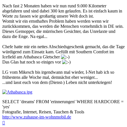
Nach fast 2 Monaten haben wir nun rund 9.000 Kilometer
abgefahren und sind dabei 300 km gelaufen. Es ist einfach kaum in
Worte zu fassen wie großartig unsere Welt doch ist.
Womit wir ein ernsthaftes Problem haben werden wenn wir
zurückkommen, das werden die Menschen vornehmlich in DE sein.
Dieses Gemopper, die mürrischen Gesichter, das Unrelaxte und
dazu die Enge. Na egal...
Chefe hatte mir ein nettes Abschiedsgeschenk gemacht, das die Tage
würdigend zum Einsatz kam. Gefüllt mit Southern Comfort im
Icefield am Athabasca Gletscher
Das Glas hat noch so einiges vor
LG vom Mikesch bis irgendwann mal wieder, I-Net hab ich so
frühestens alle Woche mal, demnächst eher weniger...
...und lasst euch von dem (Dienst-) Leben nicht unterkriegen!
SELECT 'dreams' FROM 'erinnerungen' WHERE HARDCORE =
'yes'
Fotografie, Internet, Reisen, Tauchen & Tools
http://www.zuhause-im-wohnmobil.de
Nach
oben