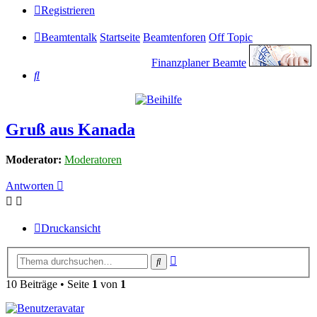
Registrieren
Beamtentalk
Startseite
Beamtenforen
Off Topic
Finanzplaner Beamte
Suche
Gruß aus Kanada
Moderator:
Moderatoren
Antworten
Druckansicht
Erweiterte
Suche
Suche
10 Beiträge • Seite
1
von
1