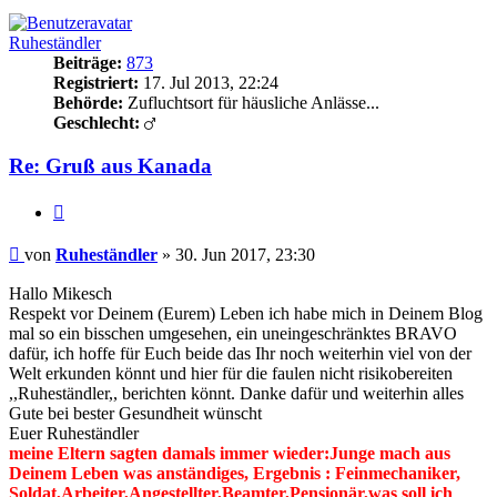
Ruheständler
Beiträge:
873
Registriert:
17. Jul 2013, 22:24
Behörde:
Zufluchtsort für häusliche Anlässe...
Geschlecht:
Re: Gruß aus Kanada
Zitieren
Beitrag
von
Ruheständler
»
30. Jun 2017, 23:30
Hallo Mikesch
Respekt vor Deinem (Eurem) Leben ich habe mich in Deinem Blog
mal so ein bisschen umgesehen, ein uneingeschränktes BRAVO
dafür, ich hoffe für Euch beide das Ihr noch weiterhin viel von der
Welt erkunden könnt und hier für die faulen nicht risikobereiten
,,Ruheständler,, berichten könnt. Danke dafür und weiterhin alles
Gute bei bester Gesundheit wünscht
Euer Ruheständler
meine Eltern sagten damals immer wieder:Junge mach aus
Deinem Leben was anständiges, Ergebnis : Feinmechaniker,
Soldat,Arbeiter,Angestellter,Beamter,Pensionär,was soll ich