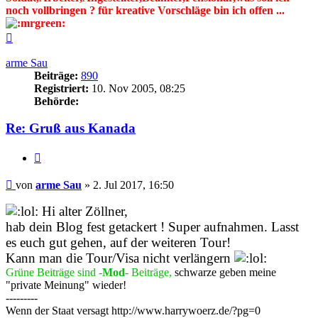
noch vollbringen ? für kreative Vorschläge bin ich offen ...
Nach
oben
arme Sau
Beiträge:
890
Registriert:
10. Nov 2005, 08:25
Behörde:
Re: Gruß aus Kanada
Zitieren
Beitrag
von
arme Sau
»
2. Jul 2017, 16:50
Hi alter Zöllner,
hab dein Blog fest getackert ! Super aufnahmen. Lasst
es euch gut gehen, auf der weiteren Tour!
Kann man die Tour/Visa nicht verlängern
Grüne Beiträge sind -
Mod
- Beiträge,
schwarze geben meine
"private Meinung" wieder!
---------
Wenn der Staat versagt http://www.harrywoerz.de/?pg=0