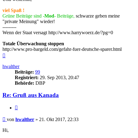
viel Spaß !
Grüne Beiträge sind -
Mod
- Beiträge,
schwarze geben meine
"private Meinung" wieder!
---------
Wenn der Staat versagt http://www.harrywoerz.de/?pg=0
Totale Überwachung stoppen
http://www.pro-bargeld.com/gefahr-fuer-deutsche-sparer.html
Nach
oben
hwalther
Beiträge:
99
Registriert:
29. Sep 2013, 20:47
Behörde:
DBP
Re: Gruß aus Kanada
Zitieren
Beitrag
von
hwalther
»
21. Okt 2017, 22:33
Hi,