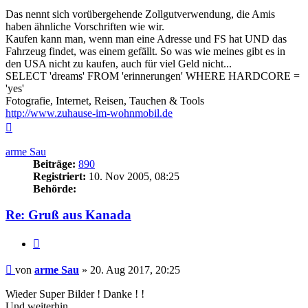
Das nennt sich vorübergehende Zollgutverwendung, die Amis
haben ähnliche Vorschriften wie wir.
Kaufen kann man, wenn man eine Adresse und FS hat UND das
Fahrzeug findet, was einem gefällt. So was wie meines gibt es in
den USA nicht zu kaufen, auch für viel Geld nicht...
SELECT 'dreams' FROM 'erinnerungen' WHERE HARDCORE =
'yes'
Fotografie, Internet, Reisen, Tauchen & Tools
http://www.zuhause-im-wohnmobil.de
Nach
oben
arme Sau
Beiträge:
890
Registriert:
10. Nov 2005, 08:25
Behörde:
Re: Gruß aus Kanada
Zitieren
Beitrag
von
arme Sau
»
20. Aug 2017, 20:25
Wieder Super Bilder ! Danke ! !
Und weiterhin,