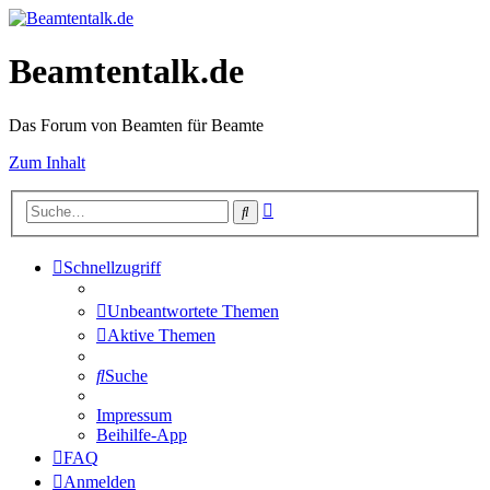
Beamtentalk.de
Das Forum von Beamten für Beamte
Zum Inhalt
Erweiterte
Suche
Suche
Schnellzugriff
Unbeantwortete Themen
Aktive Themen
Suche
Impressum
Beihilfe-App
FAQ
Anmelden