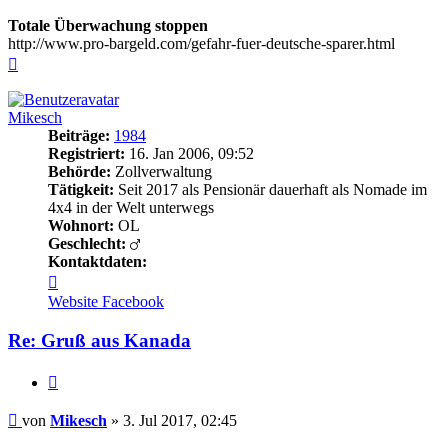
Totale Überwachung stoppen
http://www.pro-bargeld.com/gefahr-fuer-deutsche-sparer.html
Nach
oben
Mikesch
Beiträge:
1984
Registriert:
16. Jan 2006, 09:52
Behörde:
Zollverwaltung
Tätigkeit:
Seit 2017 als Pensionär dauerhaft als Nomade im
4x4 in der Welt unterwegs
Wohnort:
OL
Geschlecht:
Kontaktdaten:
Kontaktdaten
von
Website
Facebook
Mikesch
Re: Gruß aus Kanada
Zitieren
Beitrag
von
Mikesch
»
3. Jul 2017, 02:45