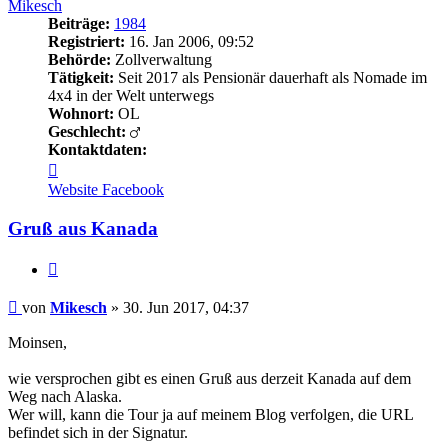
Mikesch
Beiträge:
1984
Registriert:
16. Jan 2006, 09:52
Behörde:
Zollverwaltung
Tätigkeit:
Seit 2017 als Pensionär dauerhaft als Nomade im
4x4 in der Welt unterwegs
Wohnort:
OL
Geschlecht:
Kontaktdaten:
Kontaktdaten
von
Website
Facebook
Mikesch
Gruß aus Kanada
Zitieren
Beitrag
von
Mikesch
»
30. Jun 2017, 04:37
Moinsen,
wie versprochen gibt es einen Gruß aus derzeit Kanada auf dem
Weg nach Alaska.
Wer will, kann die Tour ja auf meinem Blog verfolgen, die URL
befindet sich in der Signatur.