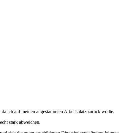
, da ich auf meinen angestammten Arbeitsülatz zurück wollte.
echt stark abweichen.
 und sich die unten geschilderten Dinge jederzeit ändern können.