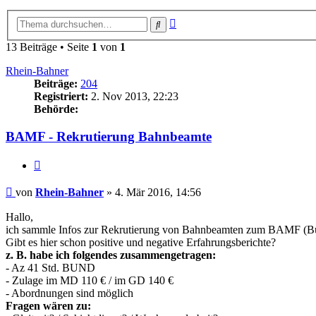
Erweiterte
Suche
Suche
13 Beiträge • Seite
1
von
1
Rhein-Bahner
Beiträge:
204
Registriert:
2. Nov 2013, 22:23
Behörde:
BAMF - Rekrutierung Bahnbeamte
Zitieren
Beitrag
von
Rhein-Bahner
»
4. Mär 2016, 14:56
Hallo,
ich sammle Infos zur Rekrutierung von Bahnbeamten zum BAMF (Bund
Gibt es hier schon positive und negative Erfahrungsberichte?
z. B. habe ich folgendes zusammengetragen:
- Az 41 Std. BUND
- Zulage im MD 110 € / im GD 140 €
- Abordnungen sind möglich
Fragen wären zu: