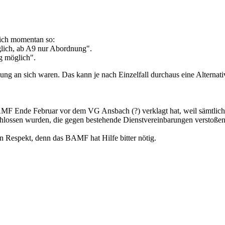
ich momentan so:
lich, ab A9 nur Abordnung".
g möglich".
ng an sich waren. Das kann je nach Einzelfall durchaus eine Alternativ
s BAMF Ende Februar vor dem VG Ansbach (?) verklagt hat, weil sämtl
chlossen wurden, die gegen bestehende Dienstvereinbarungen verstoße
nen Respekt, denn das BAMF hat Hilfe bitter nötig.