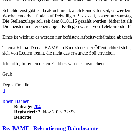
Schichtdienst gibt es da aktuell nicht, auch keine Gleitzeit, es wer
Wochenendarbeit findet auf freiwilliger Basis statt, bisher nur samstag
Die Stellenzulage soll seit dem 01.01.16 gezahlt werden, bisher ist 
Die meisten meiner ehemaligen Kollegen waren von Telekom oder Post 
Eines ist wichtig: es werden nur befristete Arbeitsverhältnisse abges
Thema Klima: Da das BAMF im Kreuzfeuer der Öffentlichkeit steht, g
sich von Leuten trennt, die nicht das erwartete Soll erreichen.
Ich hoffe, für einen ersten Einblick war das ausreichend.
Gruß
Depp_für_alle
Nach
oben
Rhein-Bahner
Beiträge:
204
Registriert:
2. Nov 2013, 22:23
Behörde:
Re: BAMF - Rekrutierung Bahnbeamte