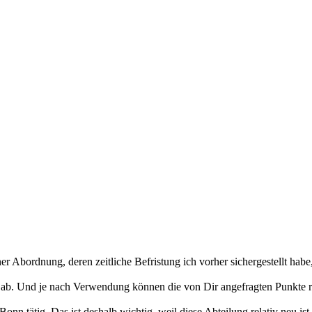
r Abordnung, deren zeitliche Befristung ich vorher sichergestellt habe
ab. Und je nach Verwendung können die von Dir angefragten Punkte r
n tätig. Das ist deshalb wichtig, weil diese Abteilung relativ neu ist