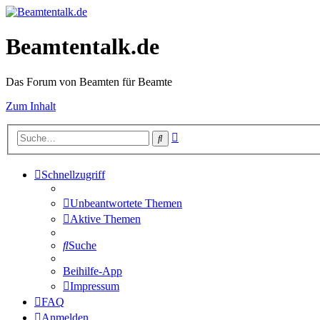
Beamtentalk.de
Das Forum von Beamten für Beamte
Zum Inhalt
Erweiterte
Suche
Suche
Schnellzugriff
Unbeantwortete Themen
Aktive Themen
Suche
Beihilfe-App
Impressum
FAQ
Anmelden