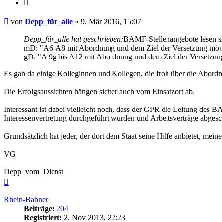
Zitieren
Beitrag
von
Depp_für_alle
»
9. Mär 2016, 15:07
Depp_für_alle hat geschrieben:
BAMF-Stellenangebote lesen s
mD: "A6-A8 mit Abordnung und dem Ziel der Versetzung mög
gD: "A 9g bis A12 mit Abordnung und dem Ziel der Versetzun
Es gab da einige Kolleginnen und Kollegen, die froh über die Abordnu
Die Erfolgsaussichten hängen sicher auch vom Einsatzort ab.
Interessant ist dabei vielleicht noch, dass der GPR die Leitung de
Interessenvertretung durchgeführt wurden und Arbeitsverträge abges
Grundsätzlich hat jeder, der dort dem Staat seine Hilfe anbietet, mei
VG
Depp_vom_Dienst
Nach
oben
Rhein-Bahner
Beiträge:
204
Registriert:
2. Nov 2013, 22:23