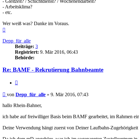
- Gleitzeit? / Schichtdienst? / Wochenendarbeit?
- Arbeitsklima?
- etc.
Wer weiß was? Danke im Voraus.
Nach
oben
Depp_für_alle
Beiträge:
3
Registriert:
9. Mär 2016, 06:43
Behörde:
Re: BAMF - Rekrutierung Bahnbeamte
Zitieren
Beitrag
von
Depp_für_alle
»
9. Mär 2016, 07:43
hallo Rhein-Bahner,
ich habe auf freiwilliger Basis beim BAMF gearbeitet, im Rahmen eine
Deine Verwendung hängt zuerst von Deiner Laufbahn-Zugehörigkeit 
Da ich dem mD angehöre, war ich im sogenannten Zustellzentrum in Bon