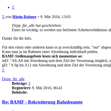
Zitieren
Beitrag
von
Rhein-Bahner
»
9. Mär 2016, 13:03
Depp_für_alle hat geschrieben:
Eines ist wichtig: es werden nur befristete Arbeitsverhältnisse
Danke für die Info.
Für den einen oder anderen kann es ja zweckmäßig sein, "nur" abgeor
Kann man ja im Rahmen einer Abordnung individuell prüfen.
BAMF-Stellenangebote lesen sich momentan so:
mD: "A6-A8 mit Abordnung und dem Ziel der Versetzung möglich, 
gD: "A 9g bis A12 mit Abordnung und dem Ziel der Versetzung mögl
Nach
oben
Depp_für_alle
Beiträge:
3
Registriert:
9. Mär 2016, 06:43
Behörde:
Re: BAMF - Rekrutierung Bahnbeamte