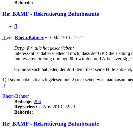
Behörde:
Re: BAMF - Rekrutierung Bahnbeamte
Zitieren
Beitrag
von
Rhein-Bahner
»
9. Mär 2016, 15:15
Depp_für_alle hat geschrieben:
Interessant ist dabei vielleicht noch, dass der GPR die Leit
Interessenvertretung durchgeführt wurden und Arbeitsverträge
Grundsätzlich hat jeder, der dort dem Staat seine Hilfe anbiete
1) Davon habe ich auch gelesen und 2) mal sehen was man zusamme
Nach
oben
Rhein-Bahner
Beiträge:
204
Registriert:
2. Nov 2013, 22:23
Behörde:
Re: BAMF - Rekrutierung Bahnbeamte